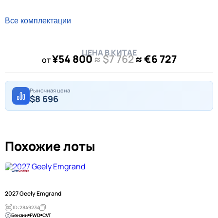
Все комплектации
ЦЕНА В КИТАЕ
¥54 800
≈ $7 762
≈ €6 727
от
Рыночная цена
$8 696
Похожие лоты
2027 Geely Emgrand
ID: 2849234
Бензин
FWD
CVT