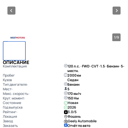
1/9
ОПИСАНИЕ
Комплектация
120 л.с. · FWD · CVT · 1.5 · Бензин · 5-
местн.
Пробег
2 000 км
Кузов
Седан
Тип двигателя:
Бензин
Мест:
5
Макс. скорость:
170 км/ч
Крут. момент:
150 Нм
Состояние
Новая
Год выпуска
2026
Рейтинг:
3.0/5
Локация
Фошань
Завод
Geely Automobile
Заказать
Отчёт по авто