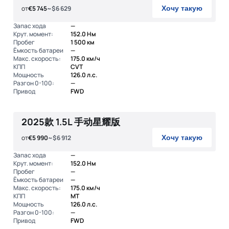
от
€5 745
~$6 629
Хочу такую
Запас хода
—
Крут. момент:
152.0 Нм
Пробег
1 500 км
Ёмкость батареи
—
Макс. скорость:
175.0 км/ч
КПП
CVT
Мощность
126.0 л.с.
Разгон 0-100:
—
Привод
FWD
2025款 1.5L 手动星耀版
от
€5 990
~$6 912
Хочу такую
Запас хода
—
Крут. момент:
152.0 Нм
Пробег
—
Ёмкость батареи
—
Макс. скорость:
175.0 км/ч
КПП
MT
Мощность
126.0 л.с.
Разгон 0-100:
—
Привод
FWD