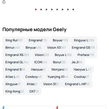
Популярные модели Geely
Xing Rui
897
Emgrand
715
Boyue
709
Xingyue L
596
Binrui
449
Binyue
430
Vision X3
367
Emgrand GS
318
Emgrand X6
289
Vision
223
Boyue L
186
Preface
176
Emgrand GL
154
ICON
144
Borui
120
Jia Ji
86
Emgrand S
65
Haoyue
61
Monjaro
60
Haoyue L
47
Atlas L
46
Cowboy
46
Yuanjing X1
44
Coolray
37
Xingyue
37
Atlas
31
Vision S1
31
Emgrand L HiP
25
King Kong
22
GX7
19