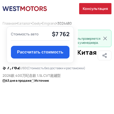
Консультация
Главная
Каталог
Geely
Emgrand
3024480
$7 762
Стоимость авто
Не все авто разрешены к экспорту из Китая.
Из-за ограничений экспорта каждый автомобиль проверяется
индивидуально. Уточняйте возможность вывоза у менеджера.
Geely Emgrand 2026 из Китая
Рассчитать стоимость
в Чехию
$ 7,762
USD
(Стоимость без доставки и растаможки)
2026款 400万纪念款 1.5L CVT超越型
43 дня в продаже
Источник