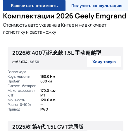
Рассчитать стоимость
Получить консультацию
Комплектации 2026 Geely Emgrand
Стоимость авто указана в Китае и не включает
логистику и растаможку
2026款 400万纪念款 1.5L 手动超越型
от
€5 634
~$6 501
Хочу такую
Запас хода
—
Крут. момент:
150.0 Нм
Пробег
600 км
Ёмкость батареи
—
Макс. скорость:
170.0 км/ч
КПП
MT
Мощность
120.0 л.с.
Разгон 0-100:
—
Привод
FWD
2025款 第4代 1.5L CVT龙腾版