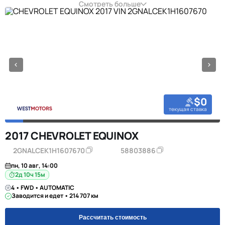
Смотреть больше
$0
текущая ставка
2017 CHEVROLET EQUINOX
2GNALCEK1H1607670
58803886
пн, 10 авг, 14:00
2д 10ч 15м
4 • FWD • AUTOMATIC
Заводится и едет • 214 707 км
Рассчитать стоимость