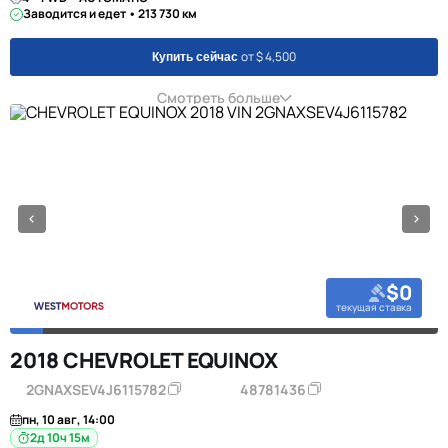
Заводится и едет • 213 730 км
от $ 4,500
Купить сейчас
Смотреть больше
$0
текущая ставка
2018 CHEVROLET EQUINOX
2GNAXSEV4J6115782
48781436
пн, 10 авг, 14:00
2д 10ч 15м