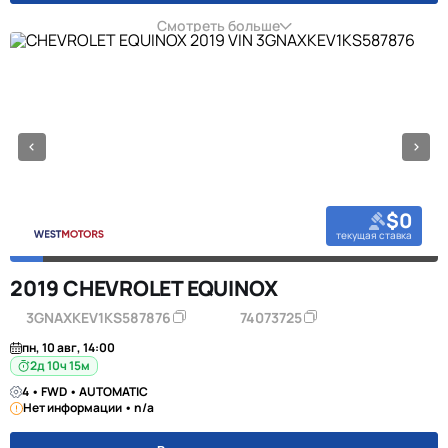
Смотреть больше
$0
текущая ставка
2019 CHEVROLET EQUINOX
3GNAXKEV1KS587876
74073725
пн, 10 авг, 14:00
2д 10ч 15м
4 • FWD • AUTOMATIC
Нет информации • n/a