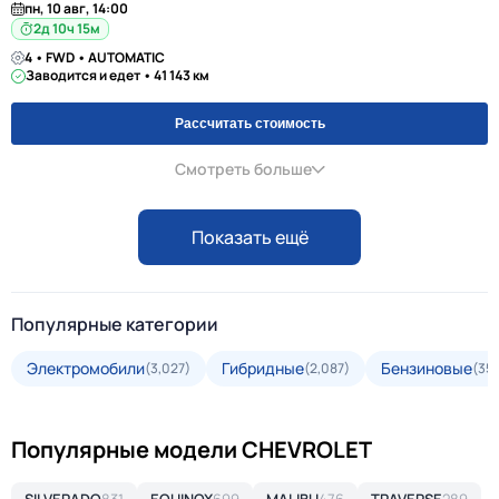
пн, 10 авг, 14:00
2д 10ч 15м
4 • FWD • AUTOMATIC
Заводится и едет • 41 143 км
Рассчитать стоимость
Смотреть больше
Показать ещё
Популярные категории
Электромобили
Гибридные
Бензиновые
(3,027)
(2,087)
(35,
Популярные модели CHEVROLET