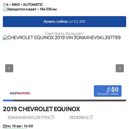
4 • AWD • AUTOMATIC
Заводится и едет • 194 336 км
от $ 2,300
Купить сейчас
Смотреть больше
$0
текущая ставка
2019 CHEVROLET EQUINOX
3GNAXHEV5KL397799
78230845
пн, 10 авг, 14:00