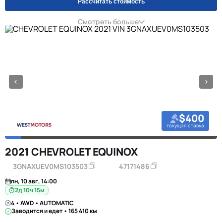
Рассчитать стоимость
Смотреть больше
$400
текущая ставка
2021 CHEVROLET EQUINOX
3GNAXUEV0MS103503
47171486
пн, 10 авг, 14:00
2д 10ч 15м
4 • AWD • AUTOMATIC
Заводится и едет • 165 410 км