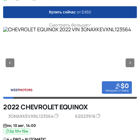
от $ 650
Купить сейчас
Смотреть больше
$0
текущая ставка
2022 CHEVROLET EQUINOX
3GNAXKEVXNL123564
62023916
пн, 10 авг, 14:00
2д 10ч 15м
4 • FWD • AUTOMATIC