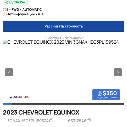
2д 10ч 15м
4 • FWD • AUTOMATIC
Нет информации • n/a
Рассчитать стоимость
Смотреть больше
$350
текущая ставка
2023 CHEVROLET EQUINOX
3GNAXHEG3PL159524
63312546