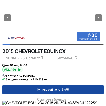
$0
текущая ставка
2015 CHEVROLET EQUINOX
2GNALBEK5F6376072
60256046
пн, 10 авг, 14:00
2д 10ч 15м
4 • FWD • AUTOMATIC
Заводится и едет • 220 929 км
от $ 475
Купить сейчас
Смотреть больше