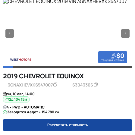
$0
текущая ставка
2019 CHEVROLET EQUINOX
3GNAXHEVXKS547007
63043306
пн, 10 авг, 14:00
2д 10ч 15м
4 • FWD • AUTOMATIC
Заводится и едет • 154 780 км
Рассчитать стоимость