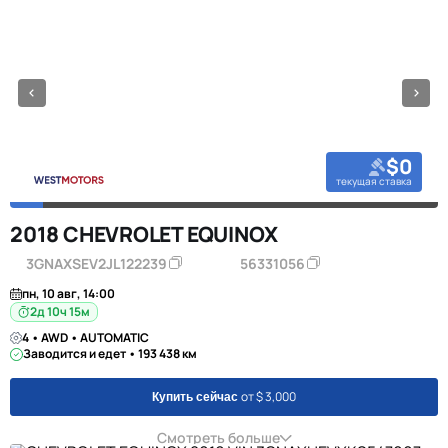
$0
текущая ставка
2018 CHEVROLET EQUINOX
3GNAXSEV2JL122239
56331056
пн, 10 авг, 14:00
2д 10ч 15м
4 • AWD • AUTOMATIC
Заводится и едет • 193 438 км
от $ 3,000
Купить сейчас
Смотреть больше