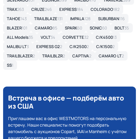
SILVERADO
831
EQUINOX
699
MALIBU
476
TRAVERSE
289
TRAX
263
CRUZE
246
EXPRESS
184
COLORADO
182
TAHOE
143
TRAILBLAZE
131
IMPALA
128
SUBURBAN
116
BLAZER
101
CAMARO
85
SPARK
60
SONIC
60
BOLT
35
ALL Models
35
VOLT
34
CORVETTE
32
C/K4500
13
MALIBU LT
3
EXPRESS G2
2
C/K2500
2
C/K1500
2
TRAILBLAZER
2
TRAILBLZR
2
CAPTIVA
2
CAMARO LT
2
SS
1
Встреча в офисе — подберём авто
из США
Приглашаем вас в офис WESTMOTORS на персональную
встречу. Наши специалисты помогут подобрать
автомобиль с аукционов Copart, IAAI и Manheim с учётом
вашего бюджета и предпочтений.