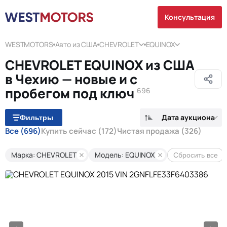
Консультация
WESTMOTORS
Авто из США
CHEVROLET
EQUINOX
CHEVROLET EQUINOX из США
в Чехию — новые и с
пробегом под ключ
696
Дата аукциона
Фильтры
Все
(696)
Купить сейчас
(172)
Чистая продажа
(326)
Марка: CHEVROLET
Модель: EQUINOX
Сбросить все