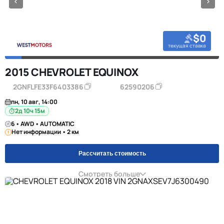
$0
текущая ставка
2015 CHEVROLET EQUINOX
2GNFLFE33F6403386
62590206
пн, 10 авг, 14:00
2д 10ч 15м
6 • AWD • AUTOMATIC
Нет информации • 2 км
Рассчитать стоимость
Смотреть больше