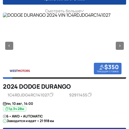
Смотреть больше
$350
текущая ставка
2024 DODGE DURANGO
1C4RDJDG4RC141027
92911455
пн, 10 авг, 14:00
1д 3ч 28м
6 • AWD • AUTOMATIC
Заводится и едет • 21 918 км