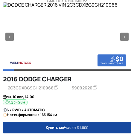
Смотреть больше
$0
текущая ставка
2016 DODGE CHARGER
2C3CDXBG9GH210966
59092626
пн, 10 авг, 14:00
1д 3ч 28м
6 • RWD • AUTOMATIC
Нет информации • 165 154 км
от $ 1,800
Купить сейчас