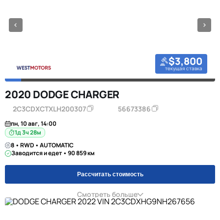
$3,800
текущая ставка
2020 DODGE CHARGER
2C3CDXCTXLH200307
56673386
пн, 10 авг, 14:00
1д 3ч 28м
8 • RWD • AUTOMATIC
Заводится и едет • 90 859 км
Рассчитать стоимость
Смотреть больше