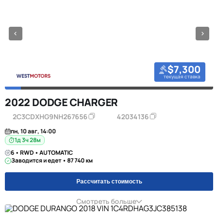
$7,300
текущая ставка
2022 DODGE CHARGER
2C3CDXHG9NH267656
42034136
пн, 10 авг, 14:00
1д 3ч 28м
6 • RWD • AUTOMATIC
Заводится и едет • 87 740 км
Рассчитать стоимость
Смотреть больше