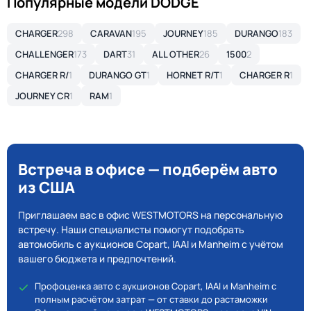
Популярные модели DODGE
CHARGER
298
CARAVAN
195
JOURNEY
185
DURANGO
183
CHALLENGER
173
DART
31
ALL OTHER
26
1500
2
CHARGER R/
1
DURANGO GT
1
HORNET R/T
1
CHARGER R
1
JOURNEY CR
1
RAM
1
Встреча в офисе — подберём авто
из США
Приглашаем вас в офис WESTMOTORS на персональную
встречу. Наши специалисты помогут подобрать
автомобиль с аукционов Copart, IAAI и Manheim с учётом
вашего бюджета и предпочтений.
Профоценка авто с аукционов Copart, IAAI и Manheim с
полным расчётом затрат — от ставки до растаможки