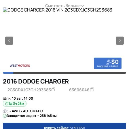
Смотреть больше
$0
текущая ставка
2016 DODGE CHARGER
2C3CDXJG3GH293683
63606046
пн, 10 авг, 14:00
1д 3ч 28м
6 • AWD • AUTOMATIC
Заводится и едет • 258 145 км
от $ 1,650
Купить сейчас