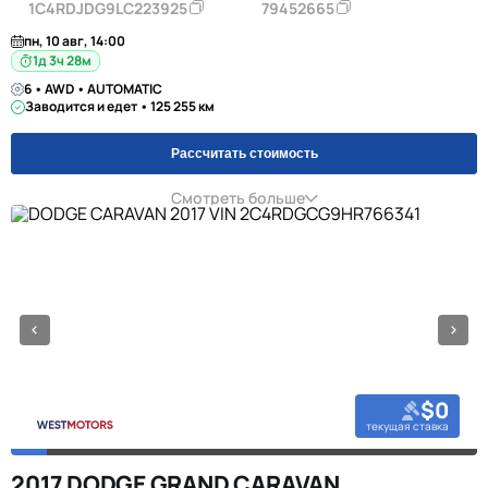
1C4RDJDG9LC223925
79452665
пн, 10 авг, 14:00
1д 3ч 28м
6 • AWD • AUTOMATIC
Заводится и едет • 125 255 км
Рассчитать стоимость
Смотреть больше
$0
текущая ставка
2017 DODGE GRAND CARAVAN