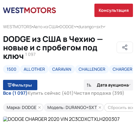
Консультация
WESTMOTORS
Авто из США
DODGE
durango+sxt
DODGE из США в Чехию —
новые и с пробегом под
ключ
1 097
1500
ALL OTHER
CARAVAN
CHALLENGER
CHARGER
Дата аукциона
Фильтры
Все
(1 097)
Купить сейчас
(401)
Чистая продажа
(399)
Марка: DODGE
Модель: DURANGO+SXT
Сбросить все