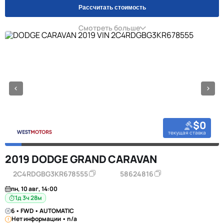
Рассчитать стоимость
Смотреть больше
$0
текущая ставка
2019 DODGE GRAND CARAVAN
2C4RDGBG3KR678555
58624816
пн, 10 авг, 14:00
1д 3ч 28м
6 • FWD • AUTOMATIC
Нет информации • n/a