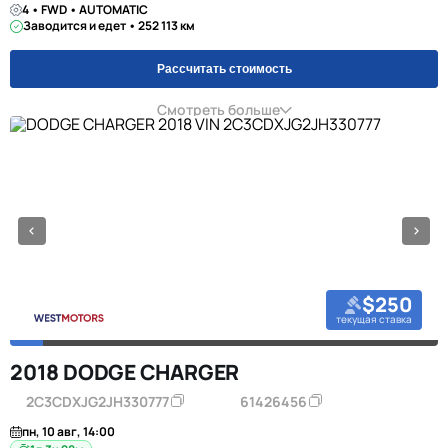
4 • FWD • AUTOMATIC
Заводится и едет • 252 113 км
Рассчитать стоимость
Смотреть больше
$250
текущая ставка
2018 DODGE CHARGER
2C3CDXJG2JH330777
61426456
пн, 10 авг, 14:00