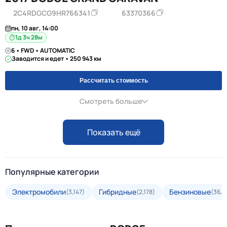
2C4RDGCG9HR766341
63370366
пн, 10 авг, 14:00
1д 3ч 28м
6 • FWD • AUTOMATIC
Заводится и едет • 250 943 км
Рассчитать стоимость
Смотреть больше
Показать ещё
Популярные категории
Электромобили
Гибридные
Бензиновые
(3,147)
(2,178)
(36,6