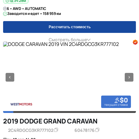
1д 3ч 28м
6 • AWD • AUTOMATIC
Заводится и едет • 158 959 км
Рассчитать стоимость
Смотреть больше
$0
текущая ставка
2019 DODGE GRAND CARAVAN
2C4RDGCG3KR777102
60478176