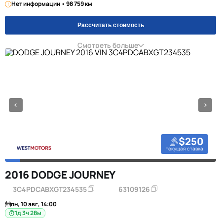
Нет информации • 98 759 км
Рассчитать стоимость
Смотреть больше
$250
текущая ставка
2016 DODGE JOURNEY
3C4PDCABXGT234535
63109126
пн, 10 авг, 14:00
1д 3ч 28м