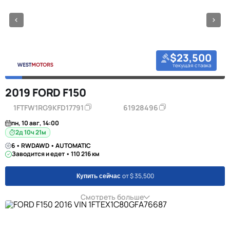
$23,500
текущая ставка
2019 FORD F150
1FTFW1RG9KFD17791
61928496
пн, 10 авг, 14:00
2д 10ч 21м
6 • RWDAWD • AUTOMATIC
Заводится и едет • 110 216 км
от $ 35,500
Купить сейчас
Смотреть больше