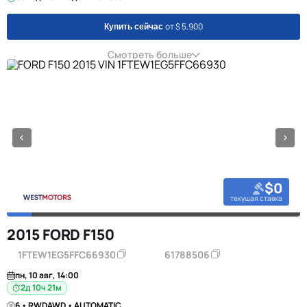
от $ 5,900
Купить сейчас
Смотреть больше
$0
текущая ставка
2015 FORD F150
1FTEW1EG5FFC66930
61788506
пн, 10 авг, 14:00
2д 10ч 21м
6 • RWDAWD • AUTOMATIC