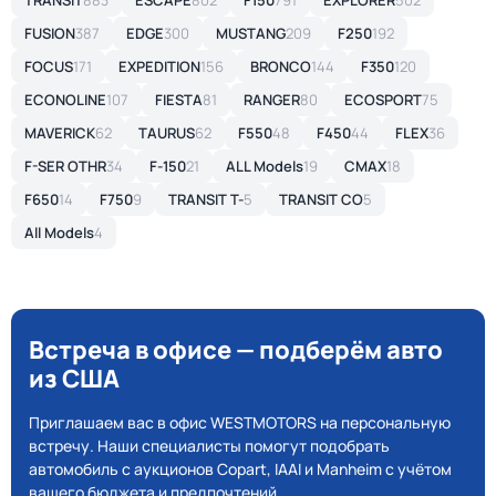
TRANSIT
883
ESCAPE
802
F150
791
EXPLORER
502
FUSION
387
EDGE
300
MUSTANG
209
F250
192
FOCUS
171
EXPEDITION
156
BRONCO
144
F350
120
ECONOLINE
107
FIESTA
81
RANGER
80
ECOSPORT
75
MAVERICK
62
TAURUS
62
F550
48
F450
44
FLEX
36
F-SER OTHR
34
F-150
21
ALL Models
19
CMAX
18
F650
14
F750
9
TRANSIT T-
5
TRANSIT CO
5
All Models
4
Встреча в офисе — подберём авто
из США
Приглашаем вас в офис WESTMOTORS на персональную
встречу. Наши специалисты помогут подобрать
автомобиль с аукционов Copart, IAAI и Manheim с учётом
вашего бюджета и предпочтений.