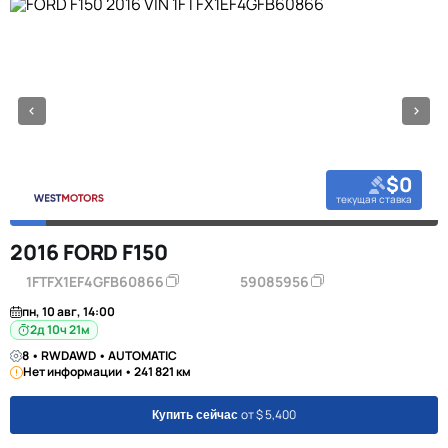
$0
текущая ставка
2016 FORD F150
1FTFX1EF4GFB60866
59085956
пн, 10 авг, 14:00
2д 10ч 21м
8 • RWDAWD • AUTOMATIC
Нет информации • 241 821 км
от $ 5,400
Купить сейчас