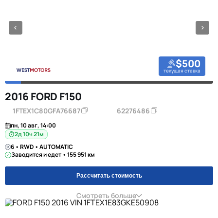
$500
текущая ставка
2016 FORD F150
1FTEX1C80GFA76687
62276486
пн, 10 авг, 14:00
2д 10ч 21м
6 • RWD • AUTOMATIC
Заводится и едет • 155 951 км
Рассчитать стоимость
Смотреть больше