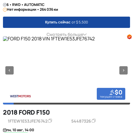
6 • RWD • AUTOMATIC
Нет информации • 264 036 км
от $ 5,500
Купить сейчас
Смотреть больше
$0
текущая ставка
2018 FORD F150
1FTEW1E53JFE76742
54487326
пн, 10 авг, 14:00