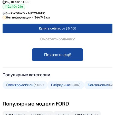
пн, 10 авг, 14:00
2д 10ч 21м
6 • RWDAWD • AUTOMATIC
Нет информации • 344 742 км
от $ 5,400
Купить сейчас
Смотреть больше
Показать ещё
Популярные категории
Электромобили
Гибридные
Бензиновые
(3,027)
(2,087)
(35,
Популярные модели FORD