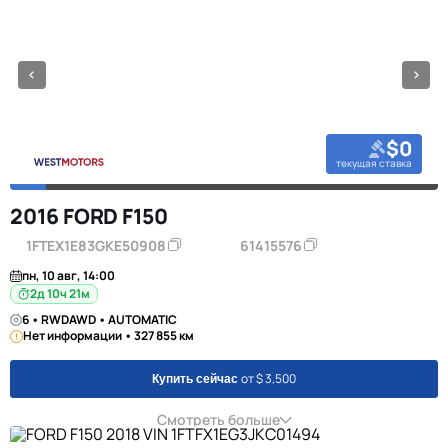
$0
текущая ставка
2016 FORD F150
1FTEX1E83GKE50908
61415576
пн, 10 авг, 14:00
2д 10ч 21м
6 • RWDAWD • AUTOMATIC
Нет информации • 327 855 км
от $ 3,500
Купить сейчас
Смотреть больше