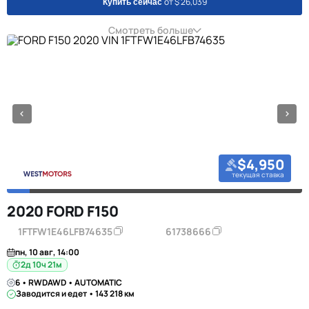
от $ 26,039
Купить сейчас
Смотреть больше
$4,950
текущая ставка
2020 FORD F150
1FTFW1E46LFB74635
61738666
пн, 10 авг, 14:00
2д 10ч 21м
6 • RWDAWD • AUTOMATIC
Заводится и едет • 143 218 км