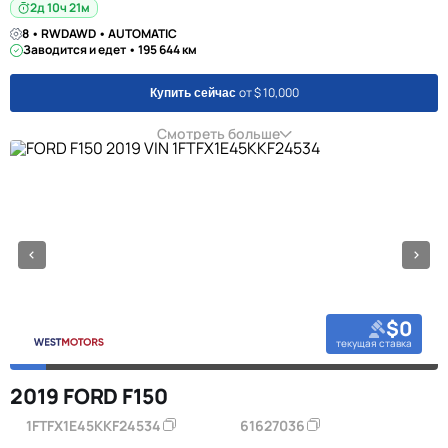
2д 10ч 21м
8 • RWDAWD • AUTOMATIC
Заводится и едет • 195 644 км
от $ 10,000
Купить сейчас
Смотреть больше
$0
текущая ставка
2019 FORD F150
1FTFX1E45KKF24534
61627036