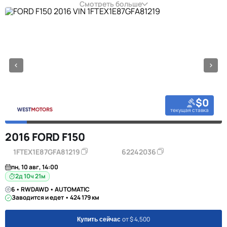
Смотреть больше
$0
текущая ставка
2016 FORD F150
1FTEX1E87GFA81219
62242036
пн, 10 авг, 14:00
2д 10ч 21м
6 • RWDAWD • AUTOMATIC
Заводится и едет • 424 179 км
от $ 4,500
Купить сейчас