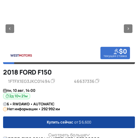
$0
текущая ставка
2018 FORD F150
1FTFX1EG3JKC01494
46637336
пн, 10 авг, 14:00
2д 10ч 21м
6 • RWDAWD • AUTOMATIC
Нет информации • 292 992 км
от $ 6,600
Купить сейчас
Смотреть больше