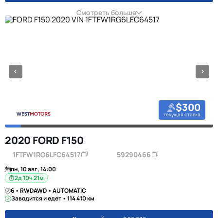
Смотреть больше
$300
текущая ставка
2020 FORD F150
1FTFW1RG6LFC64517
59290466
пн, 10 авг, 14:00
2д 10ч 21м
6 • RWDAWD • AUTOMATIC
Заводится и едет • 114 410 км