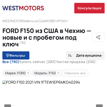
Консультация
WESTMOTORS
Авто из США
FORD
F150
FORD F150 из США в Чехию —
новые и с пробегом под
ключ
790
Дата аукциона
Фильтры
Все
(790)
Купить сейчас
(283)
Чистая продажа
(236)
Марка: FORD
Модель: F150
Сбросить все