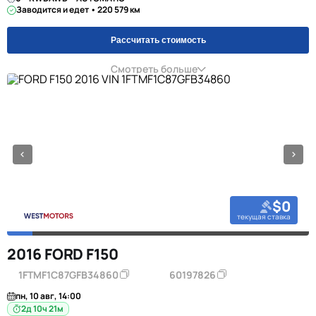
Заводится и едет • 220 579 км
Рассчитать стоимость
Смотреть больше
$0
текущая ставка
2016 FORD F150
1FTMF1C87GFB34860
60197826
пн, 10 авг, 14:00
2д 10ч 21м