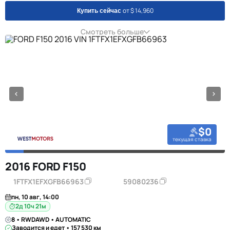
от $ 14,960
Купить сейчас
Смотреть больше
$0
текущая ставка
2016 FORD F150
1FTFX1EFXGFB66963
59080236
пн, 10 авг, 14:00
2д 10ч 21м
8 • RWDAWD • AUTOMATIC
Заводится и едет • 157 530 км