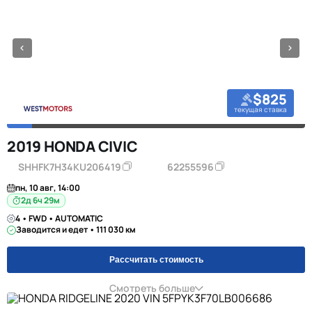
$825
текущая ставка
2019 HONDA CIVIC
SHHFK7H34KU206419
62255596
пн, 10 авг, 14:00
2д 6ч 29м
4 • FWD • AUTOMATIC
Заводится и едет • 111 030 км
Рассчитать стоимость
Смотреть больше