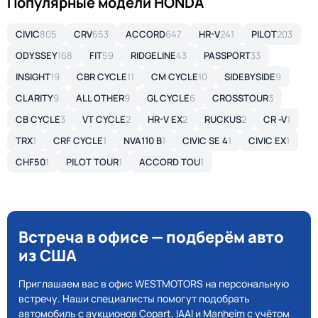
Популярные модели HONDA
CIVIC
805
CRV
653
ACCORD
647
HR-V
241
PILOT
203
ODYSSEY
168
FIT
59
RIDGELINE
43
PASSPORT
33
INSIGHT
19
CBR CYCLE
11
CM CYCLE
10
SIDEBYSIDE
9
CLARITY
9
ALL OTHER
9
GL CYCLE
6
CROSSTOUR
3
CB CYCLE
3
VT CYCLE
2
HR-V EX
2
RUCKUS
2
CR -V
1
TRX
1
CRF CYCLE
1
NVA110 B
1
CIVIC SE 4
1
CIVIC EX
1
CHF50
1
PILOT TOUR
1
ACCORD TOU
1
Встреча в офисе — подберём авто
из США
Приглашаем вас в офис WESTMOTORS на персональную
встречу. Наши специалисты помогут подобрать
автомобиль с аукционов Copart, IAAI и Manheim с учётом