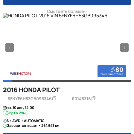
Смотреть больше
$0
текущая ставка
2016 HONDA PILOT
5FNYF6H53GB095346
60145316
пн, 10 авг, 14:00
2д 6ч 29м
6 • AWD • AUTOMATIC
Заводится и едет • 264 643 км