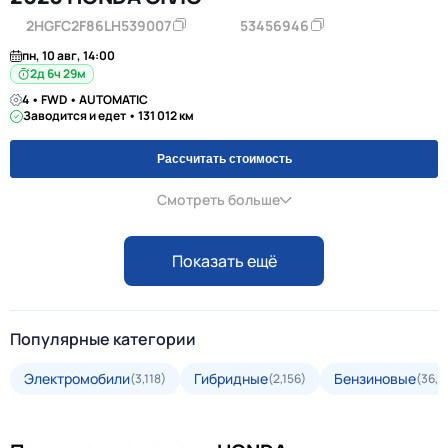
2HGFC2F86LH539007
53456946
пн, 10 авг, 14:00
2д 6ч 29м
4 • FWD • AUTOMATIC
Заводится и едет • 131 012 км
Рассчитать стоимость
Смотреть больше
Показать ещё
Популярные категории
Электромобили
Гибридные
Бензиновые
(3,118)
(2,156)
(36,2