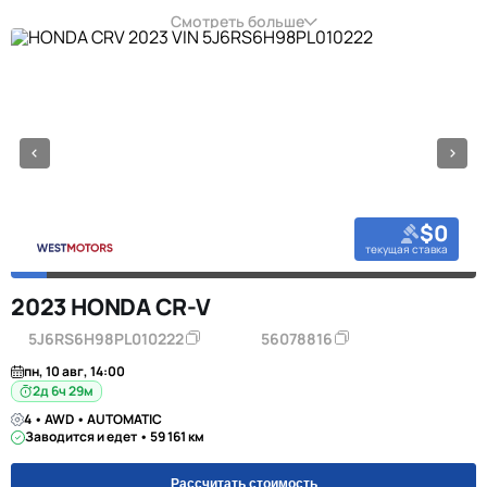
Смотреть больше
$0
текущая ставка
2023 HONDA CR-V
5J6RS6H98PL010222
56078816
пн, 10 авг, 14:00
2д 6ч 29м
4 • AWD • AUTOMATIC
Заводится и едет • 59 161 км
Рассчитать стоимость