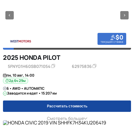
$0
текущая ставка
2025 HONDA PILOT
5FNYG1H60SB071054
62975836
пн, 10 авг, 14:00
2д 6ч 29м
6 • AWD • AUTOMATIC
Заводится и едет • 15 207 км
Рассчитать стоимость
Смотреть больше