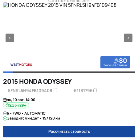
Смотреть больше
$0
текущая ставка
2015 HONDA ODYSSEY
5FNRL5H94FB109408
61181796
пн, 10 авг, 14:00
2д 6ч 29м
6 • FWD • AUTOMATIC
Заводится и едет • 157 120 км
Рассчитать стоимость