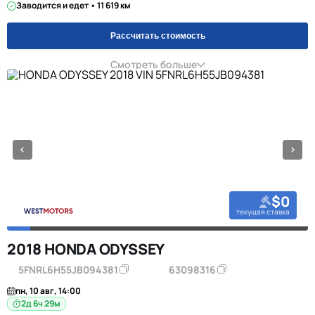
Заводится и едет • 11 619 км
Рассчитать стоимость
Смотреть больше
$0
текущая ставка
2018 HONDA ODYSSEY
5FNRL6H55JB094381
63098316
пн, 10 авг, 14:00
2д 6ч 29м