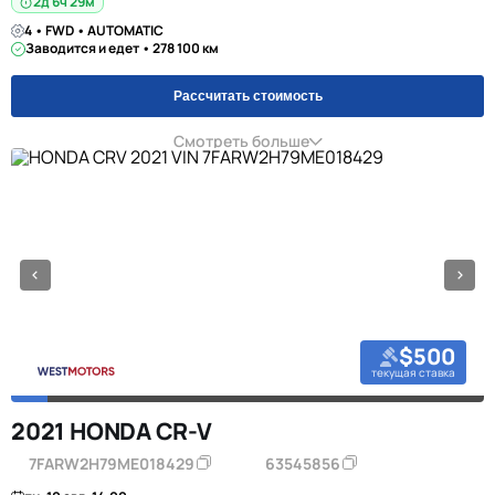
2д 6ч 29м
4 • FWD • AUTOMATIC
Заводится и едет • 278 100 км
Рассчитать стоимость
Смотреть больше
$500
текущая ставка
2021 HONDA CR-V
7FARW2H79ME018429
63545856