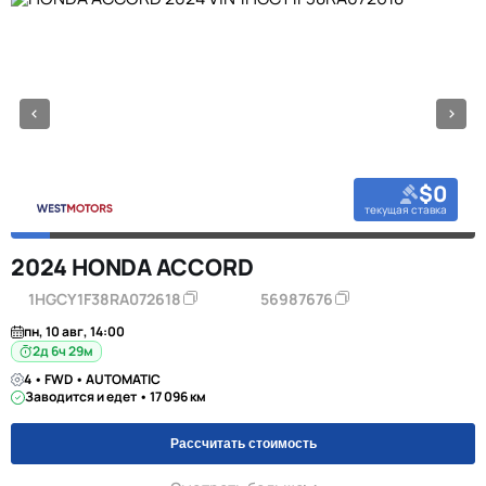
$0
текущая ставка
2024 HONDA ACCORD
1HGCY1F38RA072618
56987676
пн, 10 авг, 14:00
2д 6ч 29м
4 • FWD • AUTOMATIC
Заводится и едет • 17 096 км
Рассчитать стоимость