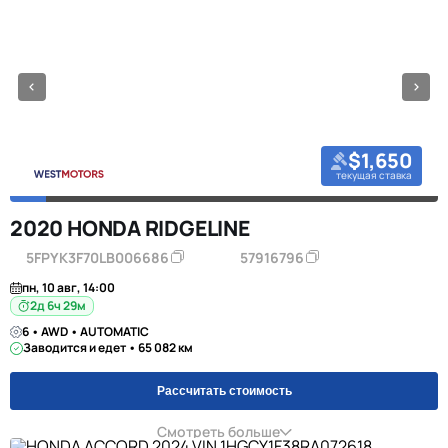
$1,650
текущая ставка
2020 HONDA RIDGELINE
5FPYK3F70LB006686
57916796
пн, 10 авг, 14:00
2д 6ч 29м
6 • AWD • AUTOMATIC
Заводится и едет • 65 082 км
Рассчитать стоимость
Смотреть больше