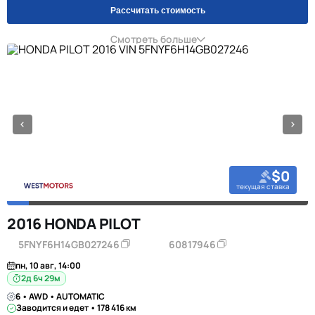
Рассчитать стоимость
Смотреть больше
$0
текущая ставка
2016 HONDA PILOT
5FNYF6H14GB027246
60817946
пн, 10 авг, 14:00
2д 6ч 29м
6 • AWD • AUTOMATIC
Заводится и едет • 178 416 км