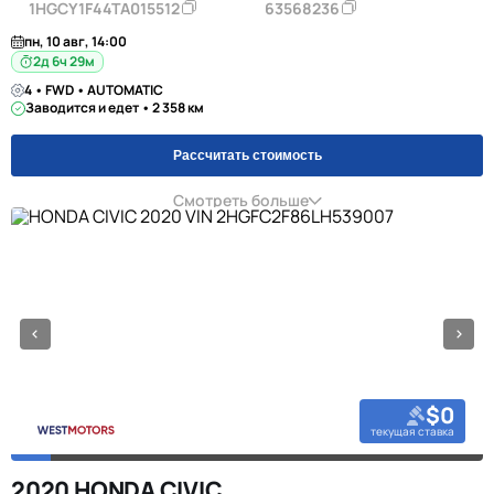
1HGCY1F44TA015512
63568236
пн, 10 авг, 14:00
2д 6ч 29м
4 • FWD • AUTOMATIC
Заводится и едет • 2 358 км
Рассчитать стоимость
Смотреть больше
$0
текущая ставка
2020 HONDA CIVIC