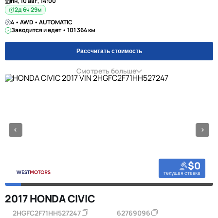
пн, 10 авг, 14:00
2д 6ч 29м
4 • AWD • AUTOMATIC
Заводится и едет • 101 364 км
Рассчитать стоимость
Смотреть больше
$0
текущая ставка
2017 HONDA CIVIC
2HGFC2F71HH527247
62769096