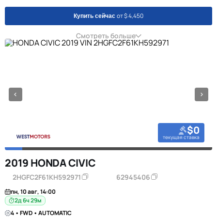
от $ 4,450
Купить сейчас
Смотреть больше
$0
текущая ставка
2019 HONDA CIVIC
2HGFC2F61KH592971
62945406
пн, 10 авг, 14:00
2д 6ч 29м
4 • FWD • AUTOMATIC