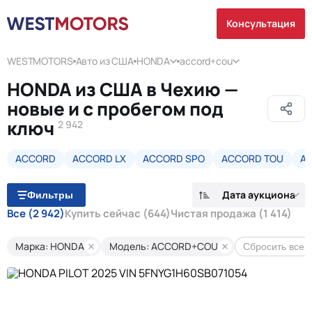
Консультация
WESTMOTORS
Авто из США
HONDA
accord+cou
HONDA из США в Чехию —
новые и с пробегом под
ключ
2 942
ACCORD
ACCORD LX
ACCORD SPO
ACCORD TOU
AL
Дата аукциона
Фильтры
Все
(2 942)
Купить сейчас
(644)
Чистая продажа
(1 414)
Марка: HONDA
Модель: ACCORD+COU
Сбросить все