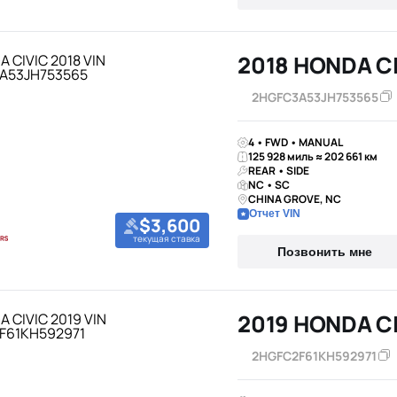
2018 HONDA C
2HGFC3A53JH753565
4 • FWD • MANUAL
125 928 миль ≈ 202 661 км
REAR • SIDE
NC • SC
CHINA GROVE, NC
Отчет VIN
$3,600
текущая ставка
Позвонить мне
2019 HONDA C
2HGFC2F61KH592971