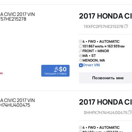
2017 HONDA CI
19XFC2F57HE215278
4 • FWD • AUTOMATIC
101 867 миль ≈ 163 939 км
FRONT • MINOR
MA • ST
MENDON, MA
Отчет VIN
$0
текущая ставка
Позвонить мне
2017 HONDA CI
SHHFK7H74HU400475
4 • FWD • AUTOMATIC