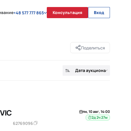
ивание
Консультация
Вход
+48 577 777 865
Поделиться
Дата аукциона
VIC
пн, 10 авг, 14:00
2д 2ч 27м
62769096