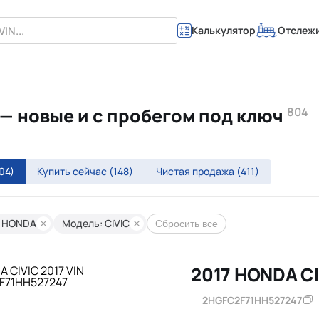
Калькулятор
Отслеж
— новые и с пробегом под ключ
804
04)
Купить сейчас
(148)
Чистая продажа
(411)
: HONDA
Модель: CIVIC
Сбросить все
2017 HONDA CI
2HGFC2F71HH527247