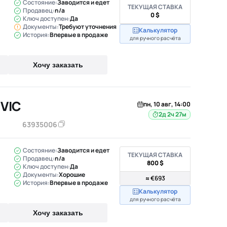
Состояние:
Заводится и едет
ТЕКУЩАЯ СТАВКА
Продавец:
n/a
0 $
Ключ доступен:
Да
Документы:
Требуют уточнения
Калькулятор
История:
Впервые в продаже
для ручного расчёта
Хочу заказать
IVIC
пн, 10 авг, 14:00
2д 2ч 27м
63935006
Состояние:
Заводится и едет
ТЕКУЩАЯ СТАВКА
Продавец:
n/a
800 $
Ключ доступен:
Да
Документы:
Хорошие
≈ €693
История:
Впервые в продаже
Калькулятор
для ручного расчёта
Хочу заказать