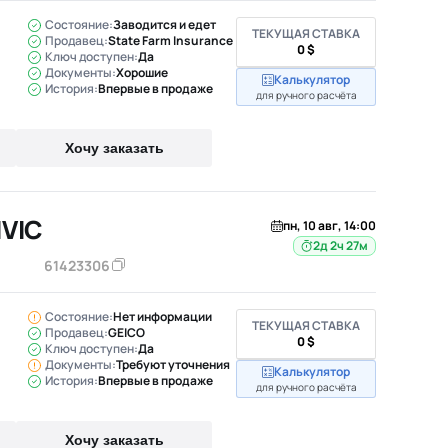
Состояние:
Заводится и едет
ТЕКУЩАЯ СТАВКА
Продавец:
State Farm Insurance
0 $
Ключ доступен:
Да
Документы:
Хорошие
Калькулятор
История:
Впервые в продаже
для ручного расчёта
Хочу заказать
IVIC
пн, 10 авг, 14:00
2д 2ч 27м
61423306
Состояние:
Нет информации
ТЕКУЩАЯ СТАВКА
Продавец:
GEICO
0 $
Ключ доступен:
Да
Документы:
Требуют уточнения
Калькулятор
История:
Впервые в продаже
для ручного расчёта
Хочу заказать