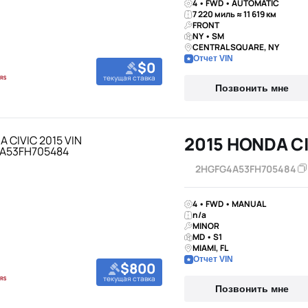
4 • FWD • AUTOMATIC
7 220 миль ≈ 11 619 км
FRONT
NY • SM
CENTRAL SQUARE, NY
Отчет VIN
$0
текущая ставка
Позвонить мне
2015 HONDA C
2HGFG4A53FH705484
4 • FWD • MANUAL
n/a
MINOR
MD • S1
MIAMI, FL
Отчет VIN
$800
текущая ставка
Позвонить мне