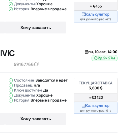
Документы:
Хорошие
≈ €455
История:
Впервые в продаже
Калькулятор
для ручного расчёта
Хочу заказать
IVIC
пн, 10 авг, 14:00
2д 2ч 27м
59167766
Состояние:
Заводится и едет
ТЕКУЩАЯ СТАВКА
Продавец:
n/a
3,600 $
Ключ доступен:
Да
Документы:
Хорошие
≈ €3 120
История:
Впервые в продаже
Калькулятор
для ручного расчёта
Хочу заказать