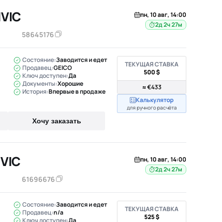
IVIC
пн, 10 авг, 14:00
2д 2ч 27м
58645176
Состояние:
Заводится и едет
ТЕКУЩАЯ СТАВКА
Продавец:
GEICO
500 $
Ключ доступен:
Да
Документы:
Хорошие
≈ €433
История:
Впервые в продаже
Калькулятор
для ручного расчёта
Хочу заказать
IVIC
пн, 10 авг, 14:00
2д 2ч 27м
61696676
Состояние:
Заводится и едет
ТЕКУЩАЯ СТАВКА
Продавец:
n/a
525 $
Ключ доступен:
Да