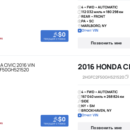
4 • FWD • AUTOMATIC
112 032 миль ≈ 180 298 км
REAR • FRONT
PA • SC
MARLBORO, NY
Отчет VIN
$0
текущая ставка
Позвонить мне
2016 HONDA C
2HGFC2F50GH521520
4 • FWD • AUTOMATIC
167 040 миль ≈ 268 824 км
SIDE
NY • SM
BROOKHAVEN, NY
Отчет VIN
$0
текущая ставка
Позвонить мне