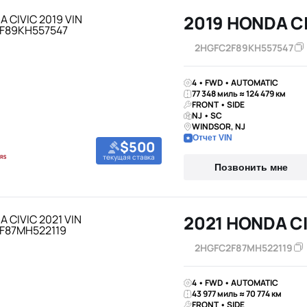
2019 HONDA C
2HGFC2F89KH557547
4 • FWD • AUTOMATIC
77 348 миль ≈ 124 479 км
FRONT • SIDE
NJ • SC
WINDSOR, NJ
Отчет VIN
$500
текущая ставка
Позвонить мне
2021 HONDA C
2HGFC2F87MH522119
4 • FWD • AUTOMATIC
43 977 миль ≈ 70 774 км
FRONT • SIDE