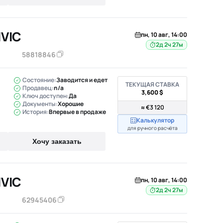
IVIC
пн, 10 авг, 14:00
2д 2ч 27м
58818846
Состояние:
Заводится и едет
ТЕКУЩАЯ СТАВКА
Продавец:
n/a
3,600 $
Ключ доступен:
Да
Документы:
Хорошие
≈ €3 120
История:
Впервые в продаже
Калькулятор
для ручного расчёта
Хочу заказать
IVIC
пн, 10 авг, 14:00
2д 2ч 27м
62945406