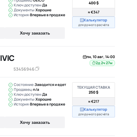
Продавец:
GEICO
400 $
Ключ доступен:
Да
Документы:
Хорошие
≈ €347
История:
Впервые в продаже
Калькулятор
для ручного расчёта
Хочу заказать
IVIC
пн, 10 авг, 14:00
2д 2ч 27м
53456946
Состояние:
Заводится и едет
ТЕКУЩАЯ СТАВКА
Продавец:
n/a
250 $
Ключ доступен:
Да
Документы:
Хорошие
≈ €217
История:
Впервые в продаже
Калькулятор
для ручного расчёта
Хочу заказать