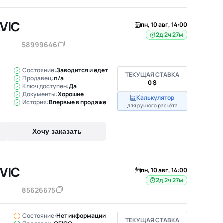
VIC
пн, 10 авг, 14:00
2д 2ч 27м
58999646
Состояние:
Заводится и едет
ТЕКУЩАЯ СТАВКА
Продавец:
n/a
0 $
Ключ доступен:
Да
Документы:
Хорошие
Калькулятор
История:
Впервые в продаже
для ручного расчёта
Хочу заказать
VIC
пн, 10 авг, 14:00
2д 2ч 27м
85626675
Состояние:
Нет информации
ТЕКУЩАЯ СТАВКА