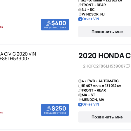
82 407 миль ≈ 132 621 км
FRONT • REAR
NJ • SC
WINDSOR, NJ
Отчет VIN
$400
текущая ставка
Позвонить мне
2020 HONDA C
2HGFC2F86LH539007
4 • FWD • AUTOMATIC
81 407 миль ≈ 131 012 км
FRONT • REAR
MA • ST
MENDON, MA
Отчет VIN
$250
текущая ставка
Позвонить мне