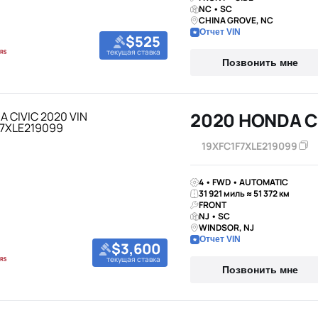
NC • SC
CHINA GROVE, NC
Отчет VIN
$525
текущая ставка
Позвонить мне
2020 HONDA C
19XFC1F7XLE219099
4 • FWD • AUTOMATIC
31 921 миль ≈ 51 372 км
FRONT
NJ • SC
WINDSOR, NJ
Отчет VIN
$3,600
текущая ставка
Позвонить мне