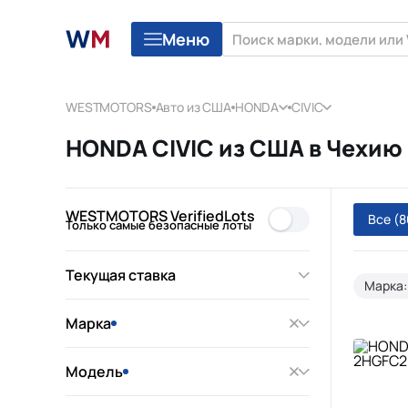
Меню
WESTMOTORS
Авто из США
HONDA
CIVIC
HONDA CIVIC из США в Чехию 
WESTMOTORS VerifiedLots
Все
(8
Только самые безопасные лоты
Текущая ставка
Марка
Марка
Модель