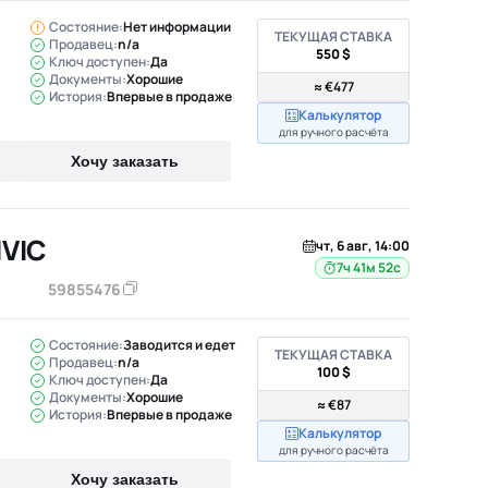
Состояние:
Нет информации
ТЕКУЩАЯ СТАВКА
Продавец:
n/a
550 $
Ключ доступен:
Да
Документы:
Хорошие
≈ €477
История:
Впервые в продаже
Калькулятор
для ручного расчёта
Хочу заказать
IVIC
чт, 6 авг, 14:00
7ч 41м 51с
59855476
Состояние:
Заводится и едет
ТЕКУЩАЯ СТАВКА
Продавец:
n/a
100 $
Ключ доступен:
Да
Документы:
Хорошие
≈ €87
История:
Впервые в продаже
Калькулятор
для ручного расчёта
Хочу заказать