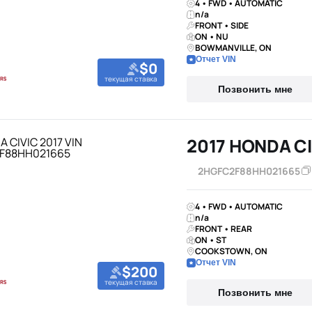
4 • FWD • AUTOMATIC
n/a
FRONT • SIDE
ON • NU
BOWMANVILLE, ON
Отчет VIN
$0
текущая ставка
Позвонить мне
2017 HONDA CI
2HGFC2F88HH021665
4 • FWD • AUTOMATIC
n/a
FRONT • REAR
ON • ST
COOKSTOWN, ON
Отчет VIN
$200
текущая ставка
Позвонить мне