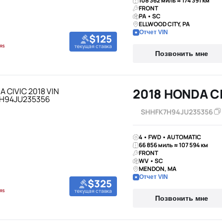
108 362 миль ≈ 174 391 км
FRONT
PA • SC
ELLWOOD CITY, PA
Отчет VIN
$125
текущая ставка
Позвонить мне
2018 HONDA C
SHHFK7H94JU235356
4 • FWD • AUTOMATIC
66 856 миль ≈ 107 594 км
FRONT
WV • SC
MENDON, MA
Отчет VIN
$325
текущая ставка
Позвонить мне