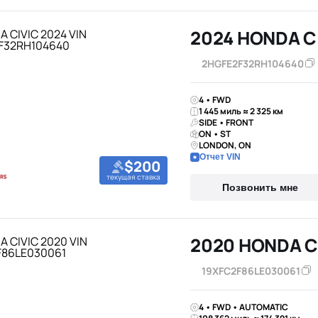
2024 HONDA C
2HGFE2F32RH104640
4 • FWD
1 445 миль ≈ 2 325 км
SIDE • FRONT
ON • ST
LONDON, ON
Отчет VIN
$200
текущая ставка
Позвонить мне
2020 HONDA C
19XFC2F86LE030061
4 • FWD • AUTOMATIC