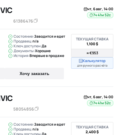
IVIC
чт, 6 авг, 14:00
7ч 41м 51с
61386476
Состояние:
Заводится и едет
ТЕКУЩАЯ СТАВКА
Продавец:
n/a
1,100 $
Ключ доступен:
Да
Документы:
Хорошие
≈ €953
История:
Впервые в продаже
Калькулятор
для ручного расчёта
Хочу заказать
IVIC
чт, 6 авг, 14:00
7ч 41м 51с
58054856
Состояние:
Заводится и едет
ТЕКУЩАЯ СТАВКА
Продавец:
n/a
2,400 $
Ключ доступен:
Да