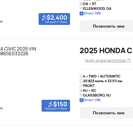
GA • ST
ELLENWOOD, GA
Отчет VIN
$2,400
текущая ставка
Позвонить мне
2025 HONDA C
19XFL2H86SE032226
4 • FWD • AUTOMATIC
20 823 миль ≈ 33 511 км
FRONT
NJ • SC
GLASSBORO, NJ
Отчет VIN
$150
текущая ставка
Позвонить мне