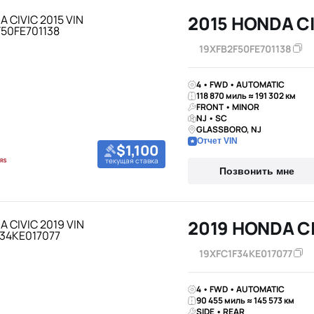
2015 HONDA C
19XFB2F50FE701138
4 • FWD • AUTOMATIC
118 870 миль ≈ 191 302 км
FRONT • MINOR
NJ • SC
GLASSBORO, NJ
Отчет VIN
$1,100
текущая ставка
Позвонить мне
2019 HONDA C
19XFC1F34KE017077
4 • FWD • AUTOMATIC
90 455 миль ≈ 145 573 км
SIDE • REAR