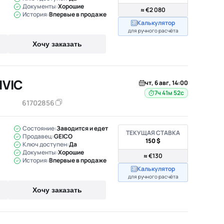
Документы:
Хорошие
≈ €2 080
История:
Впервые в продаже
Калькулятор
для ручного расчёта
Хочу заказать
IVIC
чт, 6 авг, 14:00
7ч 41м 51с
61702856
Состояние:
Заводится и едет
ТЕКУЩАЯ СТАВКА
Продавец:
GEICO
150 $
Ключ доступен:
Да
Документы:
Хорошие
≈ €130
История:
Впервые в продаже
Калькулятор
для ручного расчёта
Хочу заказать