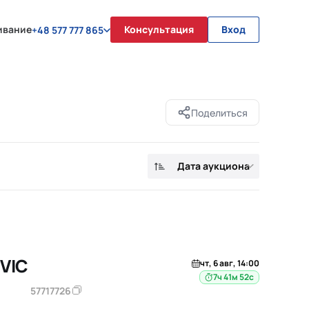
ивание
Консультация
Вход
+48 577 777 865
Поделиться
Дата аукциона
VIC
чт, 6 авг, 14:00
7ч 41м 51с
57717726