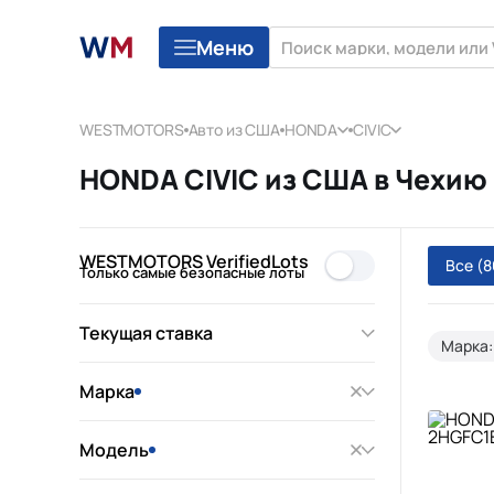
Меню
WESTMOTORS
Авто из США
HONDA
CIVIC
HONDA CIVIC из США в Чехию 
WESTMOTORS VerifiedLots
Все
(8
Только самые безопасные лоты
Текущая ставка
Марка
Марка
Модель