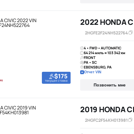
2022 HONDA C
2HGFE2F24NH522764
4 • FWD • AUTOMATIC
64 214 миль ≈ 103 342 км
FRONT
PA • SC
EBENSBURG, PA
Отчет VIN
$175
текущая ставка
Позвонить мне
2019 HONDA C
2HGFC2F54KH013981