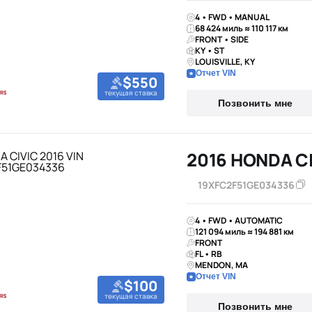
4 • FWD • MANUAL
68 424 миль ≈ 110 117 км
FRONT • SIDE
KY • ST
LOUISVILLE, KY
Отчет VIN
$550
текущая ставка
Позвонить мне
2016 HONDA C
19XFC2F51GE034336
4 • FWD • AUTOMATIC
121 094 миль ≈ 194 881 км
FRONT
FL • RB
MENDON, MA
Отчет VIN
$100
текущая ставка
Позвонить мне