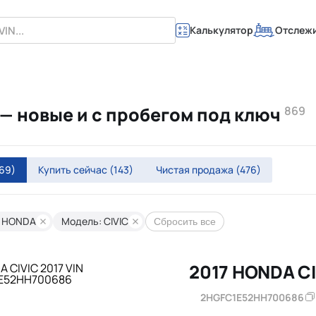
Калькулятор
Отслеж
— новые и с пробегом под ключ
869
69)
Купить сейчас
(143)
Чистая продажа
(476)
: HONDA
Модель: CIVIC
Сбросить все
2017 HONDA CI
2HGFC1E52HH700686