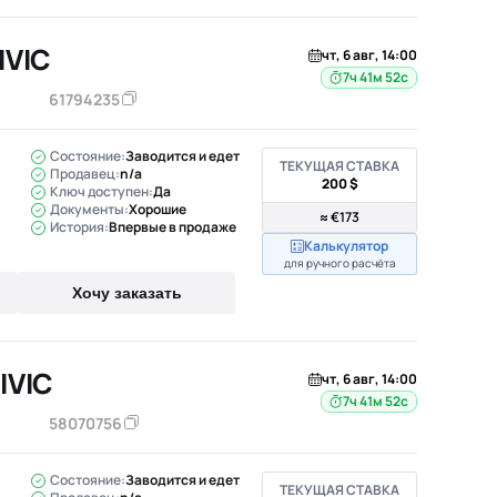
IVIC
чт, 6 авг, 14:00
7ч 41м 51с
61794235
Состояние:
Заводится и едет
ТЕКУЩАЯ СТАВКА
Продавец:
n/a
200 $
Ключ доступен:
Да
Документы:
Хорошие
≈ €173
История:
Впервые в продаже
Калькулятор
для ручного расчёта
Хочу заказать
IVIC
чт, 6 авг, 14:00
7ч 41м 51с
58070756
Состояние:
Заводится и едет
ТЕКУЩАЯ СТАВКА