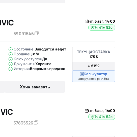
IVIC
чт, 6 авг, 14:00
7ч 41м 51с
59091546
Состояние:
Заводится и едет
ТЕКУЩАЯ СТАВКА
Продавец:
n/a
175 $
Ключ доступен:
Да
Документы:
Хорошие
≈ €152
История:
Впервые в продаже
Калькулятор
для ручного расчёта
Хочу заказать
IVIC
чт, 6 авг, 14:00
7ч 41м 51с
57835526