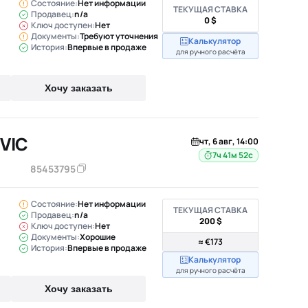
Состояние:
Нет информации
ТЕКУЩАЯ СТАВКА
Продавец:
n/a
0 $
Ключ доступен:
Нет
Документы:
Требуют уточнения
Калькулятор
История:
Впервые в продаже
для ручного расчёта
Хочу заказать
VIC
чт, 6 авг, 14:00
7ч 41м 51с
85453795
Состояние:
Нет информации
ТЕКУЩАЯ СТАВКА
Продавец:
n/a
200 $
Ключ доступен:
Нет
Документы:
Хорошие
≈ €173
История:
Впервые в продаже
Калькулятор
для ручного расчёта
Хочу заказать