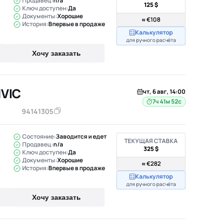
Продавец:
n/a
125 $
Ключ доступен:
Да
Документы:
Хорошие
≈ €108
История:
Впервые в продаже
Калькулятор
для ручного расчёта
Хочу заказать
IVIC
чт, 6 авг, 14:00
7ч 41м 51с
94141305
Состояние:
Заводится и едет
ТЕКУЩАЯ СТАВКА
Продавец:
n/a
325 $
Ключ доступен:
Да
Документы:
Хорошие
≈ €282
История:
Впервые в продаже
Калькулятор
для ручного расчёта
Хочу заказать