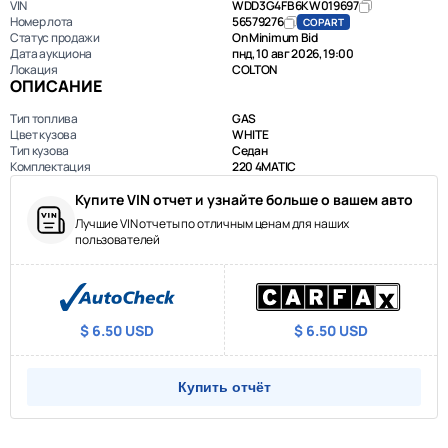
VIN
WDD3G4FB6KW019697
Номер лота
56579276
COPART
Статус продажи
On Minimum Bid
Дата аукциона
пнд, 10 авг 2026, 19:00
Локация
COLTON
ОПИСАНИЕ
Тип топлива
GAS
Цвет кузова
WHITE
Тип кузова
Седан
Комплектация
220 4MATIC
Купите VIN отчет и узнайте больше о вашем авто
Лучшие VIN отчеты по отличным ценам для наших
пользователей
$ 6.50 USD
$ 6.50 USD
Купить отчёт