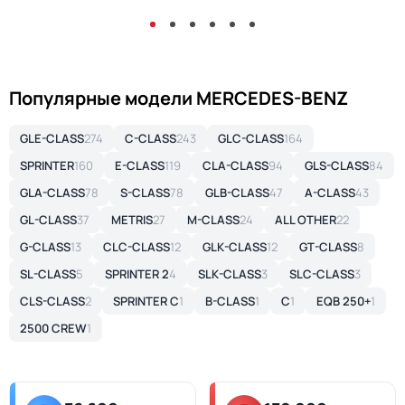
Популярные модели MERCEDES-BENZ
GLE-CLASS
274
C-CLASS
243
GLC-CLASS
164
SPRINTER
160
E-CLASS
119
CLA-CLASS
94
GLS-CLASS
84
GLA-CLASS
78
S-CLASS
78
GLB-CLASS
47
A-CLASS
43
GL-CLASS
37
METRIS
27
M-CLASS
24
ALL OTHER
22
G-CLASS
13
CLC-CLASS
12
GLK-CLASS
12
GT-CLASS
8
SL-CLASS
5
SPRINTER 2
4
SLK-CLASS
3
SLC-CLASS
3
CLS-CLASS
2
SPRINTER C
1
B-CLASS
1
C
1
EQB 250+
1
2500 CREW
1