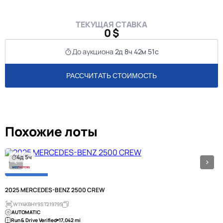
ТЕКУЩАЯ СТАВКА
0 $
До аукциона
2д 8ч 42м 51с
РАССЧИТАТЬ СТОИМОСТЬ
Похожие лоты
4д 5ч
2025 MERCEDES-BENZ 2500 CREW
W1Y4KBHY9ST219795
AUTOMATIC
Run & Drive Verified
17,042 mi