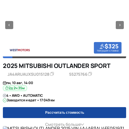
$325
текущая ставка
2025 MITSUBISHI OUTLANDER SPORT
JA4ARUAUXSU015128
55275766
пн, 10 авг, 14:00
2д 2ч 35м
4 • AWD • AUTOMATIC
Заводится и едет • 17 049 км
Рассчитать стоимость
Смотреть больше