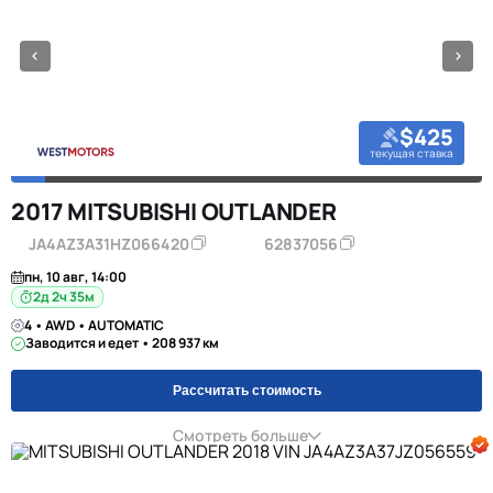
$425
текущая ставка
2017 MITSUBISHI OUTLANDER
JA4AZ3A31HZ066420
62837056
пн, 10 авг, 14:00
2д 2ч 35м
4 • AWD • AUTOMATIC
Заводится и едет • 208 937 км
Рассчитать стоимость
Смотреть больше