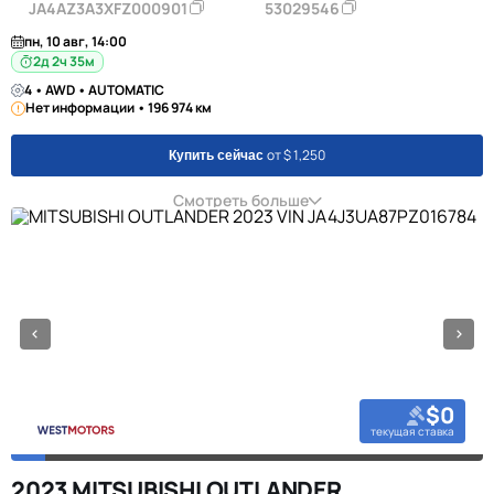
JA4AZ3A3XFZ000901
53029546
пн, 10 авг, 14:00
2д 2ч 35м
4 • AWD • AUTOMATIC
Нет информации • 196 974 км
от $ 1,250
Купить сейчас
Смотреть больше
$0
текущая ставка
2023 MITSUBISHI OUTLANDER