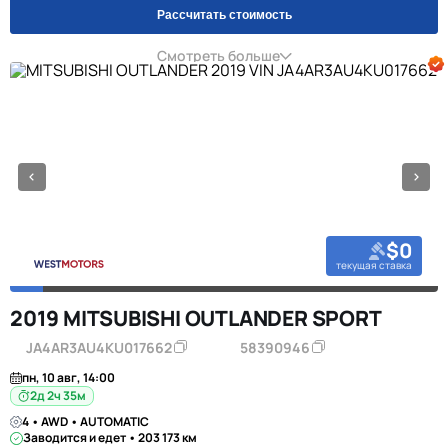
Рассчитать стоимость
Смотреть больше
$0
текущая ставка
2019 MITSUBISHI OUTLANDER SPORT
JA4AR3AU4KU017662
58390946
пн, 10 авг, 14:00
2д 2ч 35м
4 • AWD • AUTOMATIC
Заводится и едет • 203 173 км