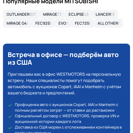
Популярные модели MITSUBISHI
OUTLANDER
307
MIRAGE
77
ECLIPSE
43
LANCER
13
MIRAGE G4
1
FEC92S
1
EVO
1
FEC72S
1
ALL OTHER
1
Встреча в офисе — подберём авто
из США
Приглашаем вас в офис WESTMOTORS на персональную
встречу. Наши специалисты помогут подобрать
автомобиль с аукционов Copart, IAAI и Manheim с учётом
вашего бюджета и предпочтений.
Профоценка авто с аукционов Copart, IAAI и Manheim с
полным расчётом затрат — от ставки до растаможки
Официальный договор с WESTMOTORS, проверка VIN и
аукционной истории каждого лота
Доставка из США морем с отслеживанием контейнера в
реальном времени