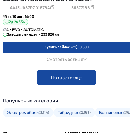
JA4J3UA87PZ016784
56577186
пн, 10 авг, 14:00
2д 2ч 35м
4 • FWD • AUTOMATIC
Заводится и едет • 233 926 км
от $ 10,500
Купить сейчас
Смотреть больше
Показать ещё
Популярные категории
Электромобили
Гибридные
Бензиновые
(3,114)
(2,153)
(36,2