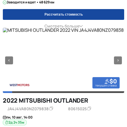
Заводится и едет • 48 629 км
Рассчитать стоимость
Смотреть больше
$0
текущая ставка
2022 MITSUBISHI OUTLANDER
JA4J4VA80NZ079838
80615025
пн, 10 авг, 14:00
2д 2ч 35м