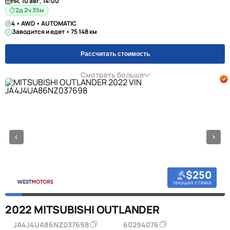
пн, 10 авг, 14:00
2д 2ч 35м
4 • AWD • AUTOMATIC
Заводится и едет • 75 148 км
Рассчитать стоимость
Смотреть больше
$250
текущая ставка
2022 MITSUBISHI OUTLANDER
JA4J4UA86NZ037698
60294076