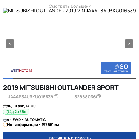
Смотреть больше
$0
текущая ставка
2019 MITSUBISHI OUTLANDER SPORT
JA4AP3AU3KU016539
52868036
пн, 10 авг, 14:00
2д 2ч 35м
4 • FWD • AUTOMATIC
Нет информации • 197 551 км
Рассчитать стоимость