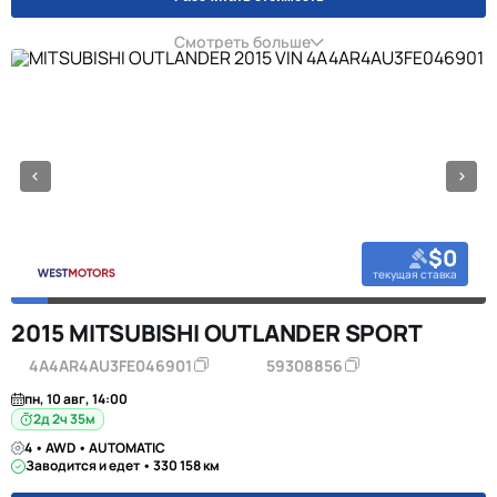
Смотреть больше
$0
текущая ставка
2015 MITSUBISHI OUTLANDER SPORT
4A4AR4AU3FE046901
59308856
пн, 10 авг, 14:00
2д 2ч 35м
4 • AWD • AUTOMATIC
Заводится и едет • 330 158 км