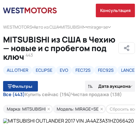
Консультация
WESTMOTORS
Авто из США
MITSUBISHI
mirage+se
MITSUBISHI из США в Чехию
— новые и с пробегом под
ключ
443
ALL OTHER
ECLIPSE
EVO
FEC72S
FEC92S
LANCER
Дата аукциона
Фильтры
Все
(443)
Купить сейчас
(194)
Чистая продажа
(138)
Марка: MITSUBISHI
Модель: MIRAGE+SE
Сбросить все