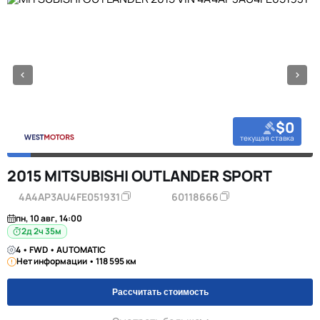
$0
текущая ставка
2015 MITSUBISHI OUTLANDER SPORT
4A4AP3AU4FE051931
60118666
пн, 10 авг, 14:00
2д 2ч 35м
4 • FWD • AUTOMATIC
Нет информации • 118 595 км
Рассчитать стоимость