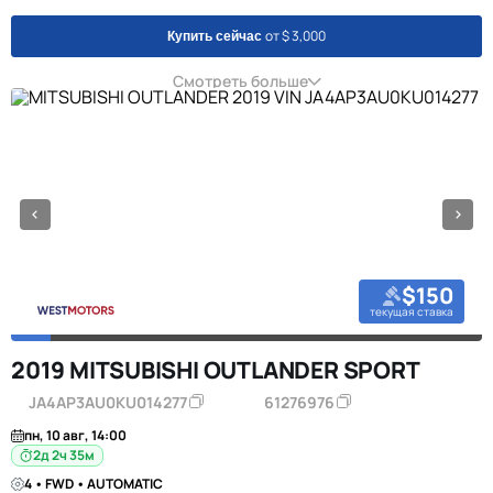
от $ 3,000
Купить сейчас
Смотреть больше
$150
текущая ставка
2019 MITSUBISHI OUTLANDER SPORT
JA4AP3AU0KU014277
61276976
пн, 10 авг, 14:00
2д 2ч 35м
4 • FWD • AUTOMATIC