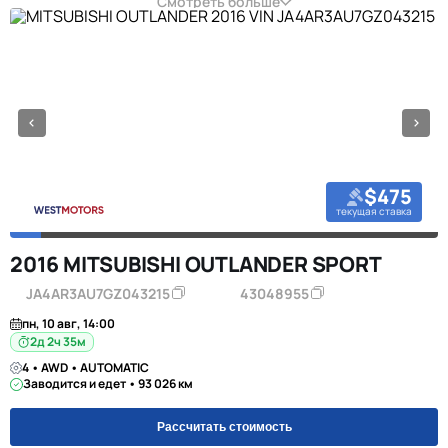
Смотреть больше
$475
текущая ставка
2016 MITSUBISHI OUTLANDER SPORT
JA4AR3AU7GZ043215
43048955
пн, 10 авг, 14:00
2д 2ч 35м
4 • AWD • AUTOMATIC
Заводится и едет • 93 026 км
Рассчитать стоимость