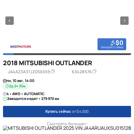
$0
текущая ставка
2018 MITSUBISHI OUTLANDER
JA4AZ3A37JZ056559
63428576
пн, 10 авг, 14:00
2д 2ч 35м
4 • AWD • AUTOMATIC
Заводится и едет • 279 970 км
от $ 4,500
Купить сейчас
Смотреть больше