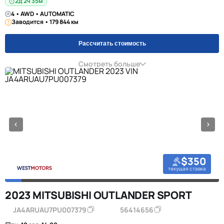
2д 2ч 35м
4 • AWD • AUTOMATIC
Заводится • 179 844 км
Рассчитать стоимость
Смотреть больше
$350
текущая ставка
2023 MITSUBISHI OUTLANDER SPORT
JA4ARUAU7PU007379
56414656