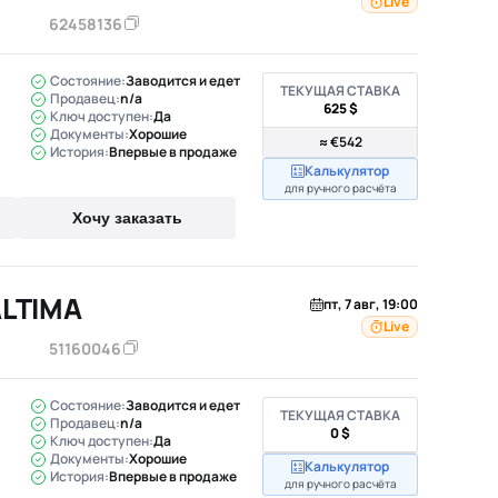
Live
62458136
Состояние:
Заводится и едет
ТЕКУЩАЯ СТАВКА
Продавец:
n/a
625 $
Ключ доступен:
Да
Документы:
Хорошие
≈ €542
История:
Впервые в продаже
Калькулятор
для ручного расчёта
Хочу заказать
ALTIMA
пт, 7 авг, 19:00
Live
51160046
Состояние:
Заводится и едет
ТЕКУЩАЯ СТАВКА
Продавец:
n/a
0 $
Ключ доступен:
Да
Документы:
Хорошие
Калькулятор
История:
Впервые в продаже
для ручного расчёта