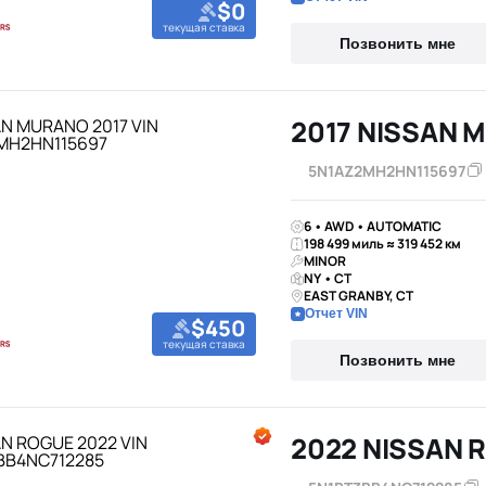
$0
текущая ставка
Позвонить мне
2017 NISSAN 
5N1AZ2MH2HN115697
6 • AWD • AUTOMATIC
198 499 миль ≈ 319 452 км
MINOR
NY • CT
EAST GRANBY, CT
Отчет VIN
$450
текущая ставка
Позвонить мне
2022 NISSAN 