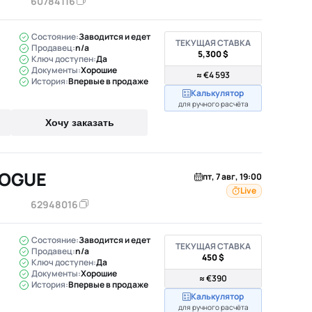
60784116
Состояние:
Заводится и едет
ТЕКУЩАЯ СТАВКА
Продавец:
n/a
5,300 $
Ключ доступен:
Да
Документы:
Хорошие
≈ €4 593
История:
Впервые в продаже
Калькулятор
для ручного расчёта
Хочу заказать
ROGUE
пт, 7 авг, 19:00
Live
62948016
Состояние:
Заводится и едет
ТЕКУЩАЯ СТАВКА
Продавец:
n/a
450 $
Ключ доступен:
Да
Документы:
Хорошие
≈ €390
История:
Впервые в продаже
Калькулятор
для ручного расчёта