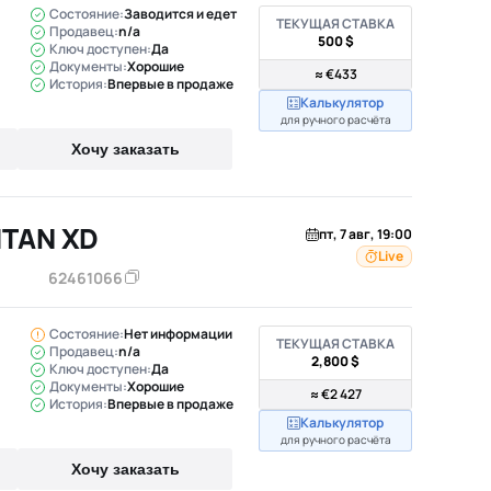
Состояние:
Заводится и едет
ТЕКУЩАЯ СТАВКА
Продавец:
n/a
500 $
Ключ доступен:
Да
Документы:
Хорошие
≈ €433
История:
Впервые в продаже
Калькулятор
для ручного расчёта
Хочу заказать
ITAN XD
пт, 7 авг, 19:00
Live
62461066
Состояние:
Нет информации
ТЕКУЩАЯ СТАВКА
Продавец:
n/a
2,800 $
Ключ доступен:
Да
Документы:
Хорошие
≈ €2 427
История:
Впервые в продаже
Калькулятор
для ручного расчёта
Хочу заказать