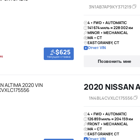
3N1AB7AP9KY371219
4 • FWD • AUTOMATIC
141 674 миль ≈ 228 002 км
MINOR • MECHANICAL
MA • CT
EAST GRANBY, CT
Отчет VIN
$625
текущая ставка
Позвонить мне
2020 NISSAN 
1N4BL4CVXLC175556
4 • FWD • AUTOMATIC
126 859 миль ≈ 204 159 км
FRONT • MECHANICAL
MA • CT
EAST GRANBY, CT
Отчет VIN