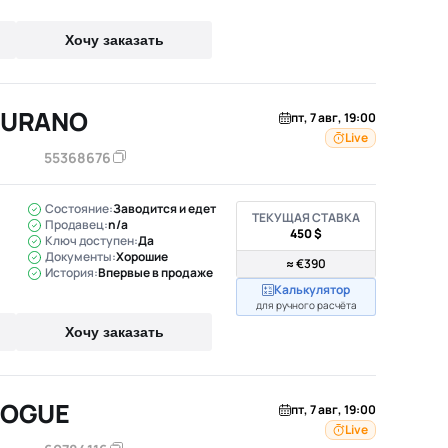
Хочу заказать
MURANO
пт, 7 авг, 19:00
Live
55368676
Состояние:
Заводится и едет
ТЕКУЩАЯ СТАВКА
Продавец:
n/a
450 $
Ключ доступен:
Да
Документы:
Хорошие
≈ €390
История:
Впервые в продаже
Калькулятор
для ручного расчёта
Хочу заказать
ROGUE
пт, 7 авг, 19:00
Live