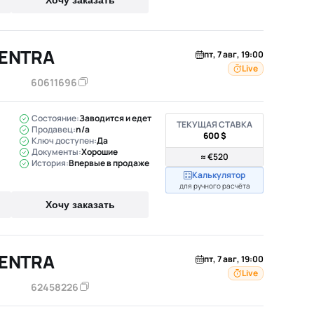
Хочу заказать
SENTRA
пт, 7 авг, 19:00
Live
60611696
Состояние:
Заводится и едет
ТЕКУЩАЯ СТАВКА
Продавец:
n/a
600 $
Ключ доступен:
Да
Документы:
Хорошие
≈ €520
История:
Впервые в продаже
Калькулятор
для ручного расчёта
Хочу заказать
SENTRA
пт, 7 авг, 19:00
Live
62458226