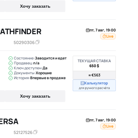
Хочу заказать
PATHFINDER
пт, 7 авг, 19:00
Live
50290306
Состояние:
Заводится и едет
ТЕКУЩАЯ СТАВКА
Продавец:
n/a
650 $
Ключ доступен:
Да
Документы:
Хорошие
≈ €563
История:
Впервые в продаже
Калькулятор
для ручного расчёта
Хочу заказать
VERSA
пт, 7 авг, 19:00
Live
52127526