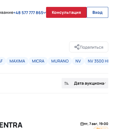
ивание
Консультация
Вход
+48 577 777 865
Поделиться
AF
MAXIMA
MICRA
MURANO
NV
NV 3500 HD
NV20
Дата аукциона
SENTRA
пт, 7 авг, 19:00