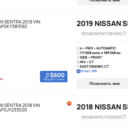
Позвонить мне
2019 NISSAN 
3N1AB7AP0KY381590
4 • FWD • AUTOMATIC
117 668 миль ≈ 189 368 км
SIDE • FRONT
WV • CT
EAST GRANBY, CT
Отчет VIN
$600
текущая ставка
Позвонить мне
2018 NISSAN 
3N1AB7AP0JY233020