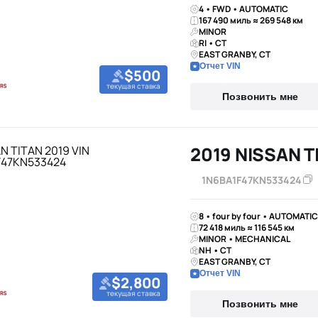
4 • FWD • AUTOMATIC
167 490 миль ≈ 269 548 км
MINOR
RI • CT
EAST GRANBY, CT
Отчет VIN
$500
текущая ставка
Позвонить мне
2019 NISSAN T
1N6BA1F47KN533424
8 • four by four • AUTOMATIC
72 418 миль ≈ 116 545 км
MINOR • MECHANICAL
NH • CT
EAST GRANBY, CT
Отчет VIN
$2,800
текущая ставка
Позвонить мне