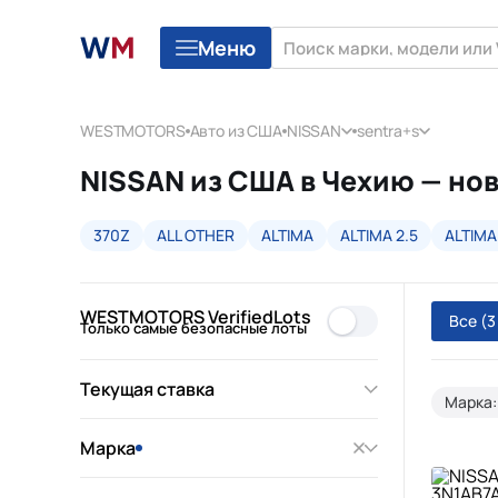
Меню
WESTMOTORS
Авто из США
NISSAN
sentra+s
NISSAN из США в Чехию — нов
370Z
ALL OTHER
ALTIMA
ALTIMA 2.5
ALTIMA
WESTMOTORS VerifiedLots
Все
(3
Только самые безопасные лоты
Текущая ставка
Марка:
Марка