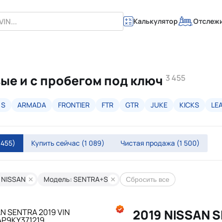
Калькулятор
Отслеж
ые и с пробегом под ключ
3 455
 S
ARMADA
FRONTIER
FTR
GTR
JUKE
KICKS
LE
 455)
Купить сейчас
(1 089)
Чистая продажа
(1 500)
 NISSAN
Модель: SENTRA+S
Сбросить все
2019 NISSAN 