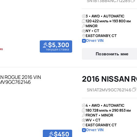
5N1BT3BB4NC712285
3 • AWD • AUTOMATIC
120 422 миль ≈ 193 800 км
MINOR
NY • CT
EAST GRANBY, CT
Отчет VIN
$5,300
текущая ставка
Позвонить мне
2016 NISSAN 
5N1AT2MV9GC762146
4 • AWD • AUTOMATIC
180 728 миль ≈ 290 853 км
FRONT • MINOR
WV • CT
EAST GRANBY, CT
Отчет VIN
$450