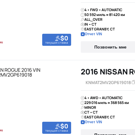
4 • FWD • AUTOMATIC
50 592 миль ≈ 81 420 км
ALL_OVER
IN • CT
EAST GRANBY, CT
Отчет VIN
$0
текущая ставка
Позвонить мне
2016 NISSAN 
KNMAT2MV2GP619018
4 • AWD • AUTOMATIC
229 016 миль ≈ 368 565 км
MINOR
CT • CT
EAST GRANBY, CT
Отчет VIN
$0
текущая ставка