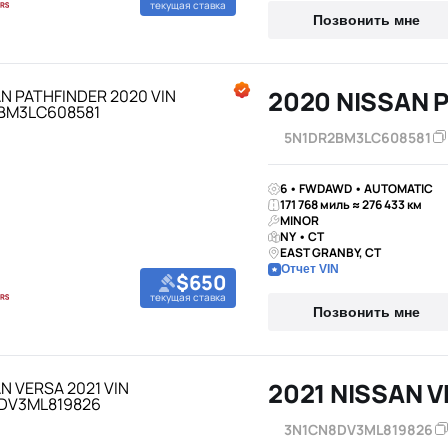
текущая ставка
Позвонить мне
2020 NISSAN 
5N1DR2BM3LC608581
6 • FWDAWD • AUTOMATIC
171 768 миль ≈ 276 433 км
MINOR
NY • CT
EAST GRANBY, CT
Отчет VIN
$650
текущая ставка
Позвонить мне
2021 NISSAN 
3N1CN8DV3ML819826