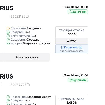
PRIUS
пн, 10 авг, 14:00
2д 13ч 41м
63022126
Состояние:
Заводится
ТЕКУЩАЯ СТАВКА
Продавец:
n/a
300 $
Ключ доступен:
Да
Документы:
Хорошие
≈ €260
История:
Впервые в продаже
Калькулятор
для ручного расчёта
Хочу заказать
PRIUS
пн, 10 авг, 14:00
2д 13ч 41м
62984226
Состояние:
Заводится и едет
ТЕКУЩАЯ СТАВКА
Продавец:
n/a
2,050 $
Ключ доступен:
Да