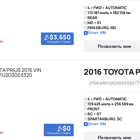
4 • FWD • AUTOMATIC
113 187 миль ≈ 182 156 км
REAR
MD • S1
FINKSBURG, MD
Отчет VIN
$3,650
текущая ставка
Позвонить мне
2016 TOYOTA 
JTDKARFU2G3003320
4 • FWD • AUTOMATIC
159 425 миль ≈ 256 569 км
FRONT
SC • ST
SPARTANBURG, SC
Отчет VIN
$0
текущая ставка
Позвонить мне