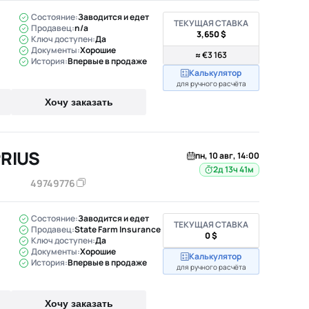
Состояние:
Заводится и едет
ТЕКУЩАЯ СТАВКА
Продавец:
n/a
3,650 $
Ключ доступен:
Да
Документы:
Хорошие
≈ €3 163
История:
Впервые в продаже
Калькулятор
для ручного расчёта
Хочу заказать
PRIUS
пн, 10 авг, 14:00
2д 13ч 41м
49749776
Состояние:
Заводится и едет
ТЕКУЩАЯ СТАВКА
Продавец:
State Farm Insurance
0 $
Ключ доступен:
Да
Документы:
Хорошие
Калькулятор
История:
Впервые в продаже
для ручного расчёта
Хочу заказать