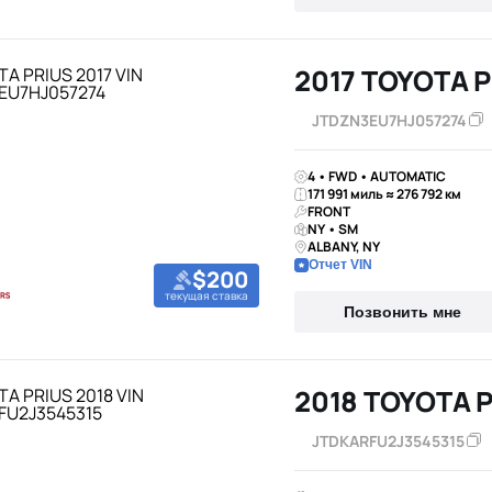
2017 TOYOTA P
JTDZN3EU7HJ057274
4 • FWD • AUTOMATIC
171 991 миль ≈ 276 792 км
FRONT
NY • SM
ALBANY, NY
Отчет VIN
$200
текущая ставка
Позвонить мне
2018 TOYOTA 
JTDKARFU2J3545315