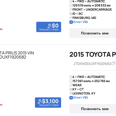
4 • FWD • AUTOMATIC
129 576 миль ≈ 208 532 км
FRONT • UNDERCARRIAGE
ID • SC
FINKSBURG, MD
Отчет VIN
$0
текущая ставка
Позвонить мне
2015 TOYOTA 
JTDKN3DUXF1920682
4 • FWD • AUTOMATIC
157 061 миль ≈ 252 765 км
WEAR
KY • CT
LEXINGTON, KY
Отчет VIN
$3,100
текущая ставка
Позвонить мне