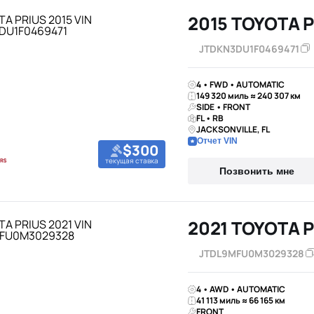
2015 TOYOTA 
JTDKN3DU1F0469471
4 • FWD • AUTOMATIC
149 320 миль ≈ 240 307 км
SIDE • FRONT
FL • RB
JACKSONVILLE, FL
Отчет VIN
$300
текущая ставка
Позвонить мне
2021 TOYOTA 
JTDL9MFU0M3029328
4 • AWD • AUTOMATIC
41 113 миль ≈ 66 165 км
FRONT