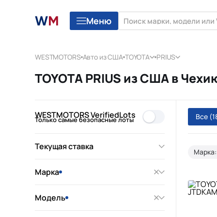
Меню
WESTMOTORS
Авто из США
TOYOTA
PRIUS
TOYOTA PRIUS из США в Чехи
WESTMOTORS VerifiedLots
Все
(1
Только самые безопасные лоты
Текущая ставка
Марка:
Марка
Модель