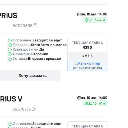
PRIUS
пн, 10 авг, 14:00
2д 13ч 41м
60020636
Состояние:
Заводится и едет
ТЕКУЩАЯ СТАВКА
Продавец:
State Farm Insurance
825 $
Ключ доступен:
Да
Документы:
Хорошие
≈ €715
История:
Впервые в продаже
Калькулятор
для ручного расчёта
Хочу заказать
RIUS V
пн, 10 авг, 14:00
2д 13ч 41м
62678776
Состояние:
Заводится и едет
ТЕКУЩАЯ СТАВКА