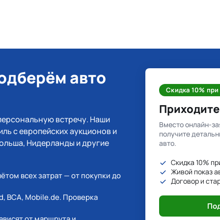
подберём авто
Скидка 10% при 
Приходите 
персональную встречу. Наши
Вместо онлайн-за
ль с европейских аукционов и
получите детальн
Польша, Нидерланды и другие
авто.
Скидка 10% пр
Живой показ а
ётом всех затрат — от покупки до
Договор и стар
d, BCA, Mobile.de. Проверка
Под
ависят от маршрута и