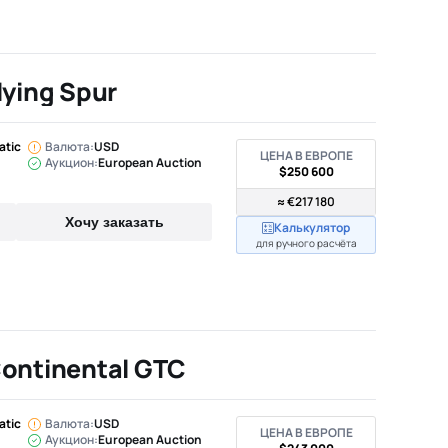
lying Spur
atic
Валюта:
USD
ЦЕНА В ЕВРОПЕ
Аукцион:
European Auction
$250 600
≈ €217 180
Хочу заказать
Калькулятор
для ручного расчёта
Continental GTC
atic
Валюта:
USD
ЦЕНА В ЕВРОПЕ
Аукцион:
European Auction