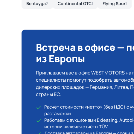
Bentayga
2
Continental GTC
1
Flying Spur
1
Встреча в офисе — 
из Европы
Приглашаем вас в офис WESTMOTORS на 
специалисты помогут подобрать автомоби
дилерских площадок — Германия, Литва, 
страны ЕС.
Расчёт стоимости «нетто» (без НДС) с уч
растаможки
Работаем с аукционами Exleasing, Autobi
истории включая отчёты TÜV
Доставка автовозом из Европы — сроки з