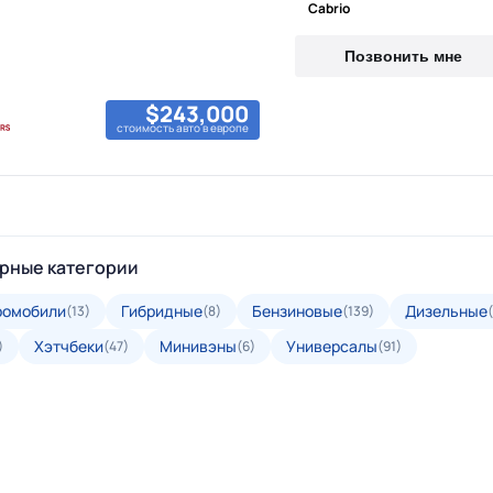
Cabrio
Позвонить мне
$243,000
стоимость авто в европе
рные категории
ромобили
Гибридные
Бензиновые
Дизельные
(13)
(8)
(139)
Хэтчбеки
Минивэны
Универсалы
)
(47)
(6)
(91)