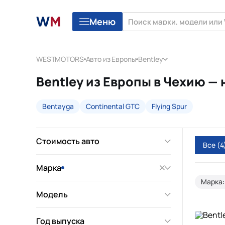
Меню
WESTMOTORS
Авто из Европы
Bentley
Bentley из Европы в Чехию —
Bentayga
Continental GTC
Flying Spur
Стоимость авто
Все
(4
Марка
Марка:
Модель
Год выпуска