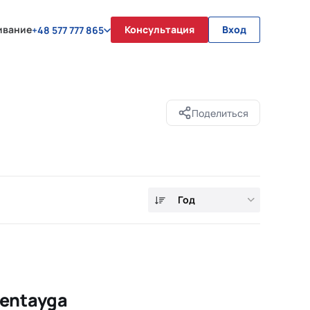
ивание
Консультация
Вход
+48 577 777 865
Поделиться
Год
Bentayga