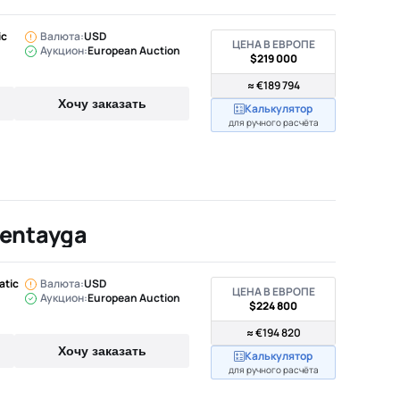
ic
Валюта:
USD
ЦЕНА В ЕВРОПЕ
Аукцион:
European Auction
$219 000
≈ €189 794
Хочу заказать
Калькулятор
для ручного расчёта
Bentayga
atic
Валюта:
USD
ЦЕНА В ЕВРОПЕ
Аукцион:
European Auction
$224 800
≈ €194 820
Хочу заказать
Калькулятор
для ручного расчёта