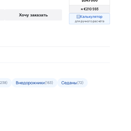
$243 000
≈ €210 593
Хочу заказать
Калькулятор
для ручного расчёта
Внедорожники
Седаны
(238)
(163)
(72)