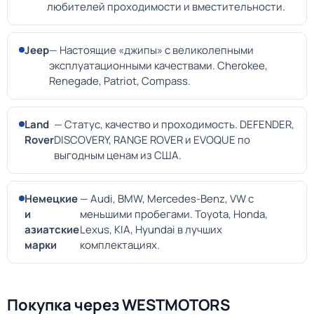
любителей проходимости и вместительности.
Jeep
— Настоящие «джипы» с великолепными
эксплуатационными качествами. Cherokee,
Renegade, Patriot, Compass.
Land
— Статус, качество и проходимость. DEFENDER,
Rover
DISCOVERY, RANGE ROVER и EVOQUE по
выгодным ценам из США.
Немецкие
— Audi, BMW, Mercedes-Benz, VW с
и
меньшими пробегами. Toyota, Honda,
азиатские
Lexus, KIA, Hyundai в лучших
марки
комплектациях.
Покупка через WESTMOTORS