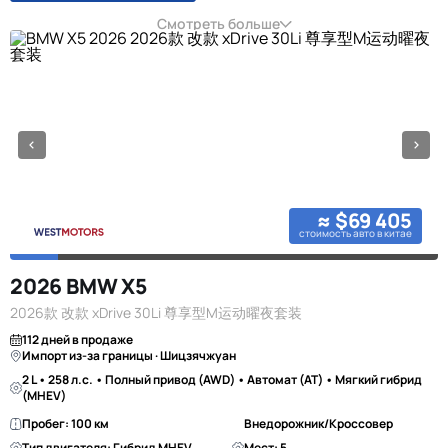
Смотреть больше
≈ $69 405
стоимость авто в китае
2026 BMW X5
2026款 改款 xDrive 30Li 尊享型M运动曜夜套装
112 дней в продаже
Импорт из-за границы · Шицзячжуан
2 L • 258 л.с. • Полный привод (AWD) • Автомат (AT) • Мягкий гибрид
(MHEV)
Пробег: 100 км
Внедорожник/Кроссовер
Тип двигателя: Гибрид MHEV
Мест: 5