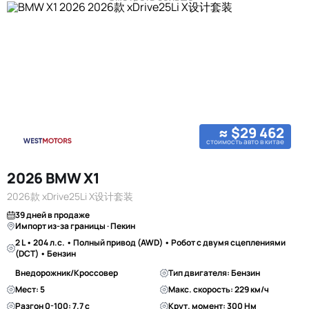
≈ $29 462
стоимость авто в китае
2026 BMW X1
2026款 xDrive25Li X设计套装
39 дней в продаже
Импорт из-за границы · Пекин
2 L • 204 л.с. • Полный привод (AWD) • Робот с двумя сцеплениями
(DCT) • Бензин
Внедорожник/Кроссовер
Тип двигателя: Бензин
Мест: 5
Макс. скорость: 229 км/ч
Разгон 0-100: 7.7 с
Крут. момент: 300 Нм