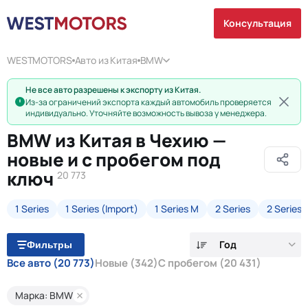
Консультация
WESTMOTORS
Авто из Китая
BMW
Не все авто разрешены к экспорту из Китая.
Из-за ограничений экспорта каждый автомобиль проверяется
индивидуально. Уточняйте возможность вывоза у менеджера.
BMW из Китая в Чехию —
новые и с пробегом под
ключ
20 773
1 Series
1 Series (Import)
1 Series M
2 Series
2 Series 
Год
Фильтры
Все авто
(20 773)
Новые
(342)
С пробегом
(20 431)
Марка: BMW