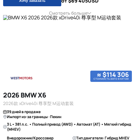
от $69 405
USD
Хочу заказать
Смотреть больше
≈ $114 306
стоимость авто в китае
2026 BMW X6
2026款 xDrive40i 尊享型 M运动套装
39 дней в продаже
Импорт из-за границы · Пекин
3 L • 381 л.с. • Полный привод (AWD) • Автомат (AT) • Мягкий гибрид
(MHEV)
Внедорожник/Кроссовер
Тип двигателя: Гибрид MHEV