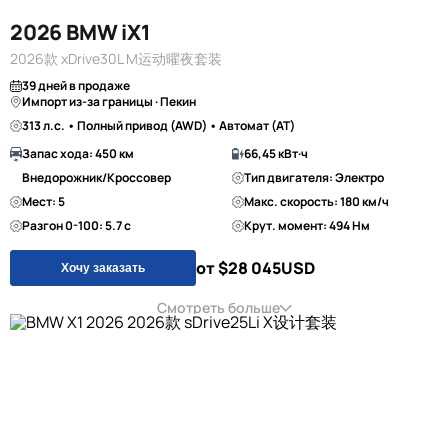
2026 BMW iX1
2026款 xDrive30L M运动曜夜套装
39 дней в продаже
Импорт из-за границы · Пекин
313 л.с. • Полный привод (AWD) • Автомат (AT)
Запас хода: 450 км
66,45 кВт·ч
Внедорожник/Кроссовер
Тип двигателя: Электро
Мест: 5
Макс. скорость: 180 км/ч
Разгон 0-100: 5.7 с
Крут. момент: 494 Нм
от $28 045
USD
Хочу заказать
Смотреть больше