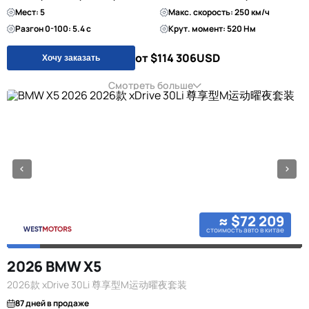
Мест: 5
Макс. скорость: 250 км/ч
Разгон 0-100: 5.4 с
Крут. момент: 520 Нм
от $114 306
USD
Хочу заказать
Смотреть больше
≈ $72 209
стоимость авто в китае
2026 BMW X5
2026款 xDrive 30Li 尊享型M运动曜夜套装
87 дней в продаже