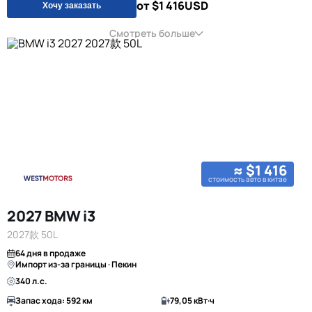
от $1 416
USD
Хочу заказать
Смотреть больше
≈ $1 416
стоимость авто в китае
2027 BMW i3
2027款 50L
64 дня в продаже
Импорт из-за границы · Пекин
340 л.с.
Запас хода: 592 км
79,05 кВт·ч