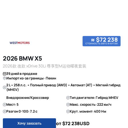
≈ $72 238
стоимость авто в китае
2026 BMW X5
2026款 改款 xDrive 30Li 尊享型M运动曜夜套装
39 дней в продаже
Импорт из-за границы · Пекин
2 L • 258 л.с. • Полный привод (AWD) • Автомат (AT) • Мягкий гибрид
(MHEV)
Внедорожник/Кроссовер
Тип двигателя: Гибрид MHEV
Мест: 5
Макс. скорость: 222 км/ч
Разгон 0-100: 7.2 с
Крут. момент: 400 Нм
от $72 238
USD
Хочу заказать