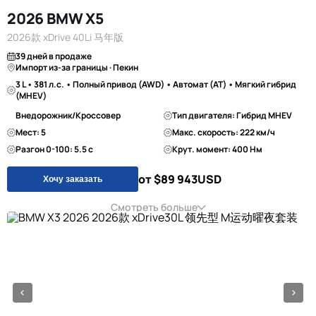
2026 BMW X5
2026款 xDrive 40Li 马年版
39 дней в продаже
Импорт из-за границы · Пекин
3 L • 381 л.с. • Полный привод (AWD) • Автомат (AT) • Мягкий гибрид
(MHEV)
Внедорожник/Кроссовер
Тип двигателя: Гибрид MHEV
Мест: 5
Макс. скорость: 222 км/ч
Разгон 0-100: 5.5 с
Крут. момент: 400 Нм
от $89 943
USD
Хочу заказать
Смотреть больше