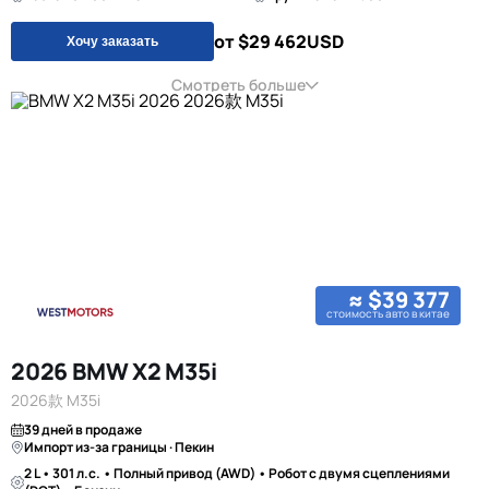
от $29 462
USD
Хочу заказать
Смотреть больше
≈ $39 377
стоимость авто в китае
2026 BMW X2 M35i
2026款 M35i
39 дней в продаже
Импорт из-за границы · Пекин
2 L • 301 л.с. • Полный привод (AWD) • Робот с двумя сцеплениями