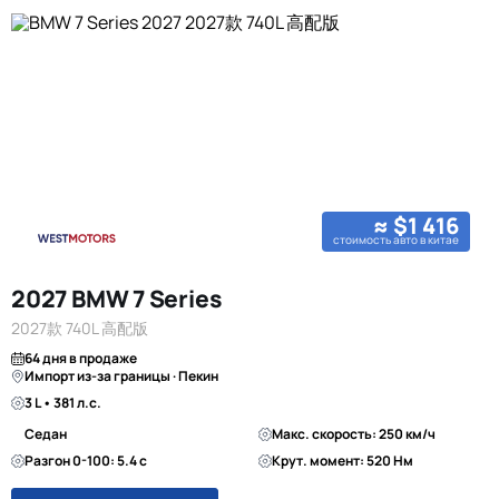
≈ $1 416
стоимость авто в китае
2027 BMW 7 Series
2027款 740L 高配版
64 дня в продаже
Импорт из-за границы · Пекин
3 L • 381 л.с.
Седан
Макс. скорость: 250 км/ч
Разгон 0-100: 5.4 с
Крут. момент: 520 Нм