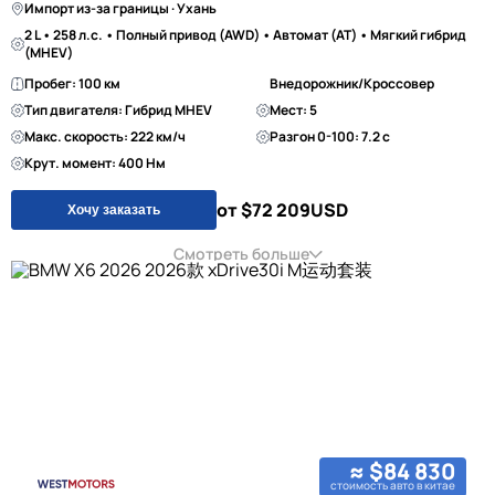
Импорт из-за границы · Ухань
2 L • 258 л.с. • Полный привод (AWD) • Автомат (AT) • Мягкий гибрид
(MHEV)
Пробег: 100 км
Внедорожник/Кроссовер
Тип двигателя: Гибрид MHEV
Мест: 5
Макс. скорость: 222 км/ч
Разгон 0-100: 7.2 с
Крут. момент: 400 Нм
от $72 209
USD
Хочу заказать
Смотреть больше
≈ $84 830
стоимость авто в китае