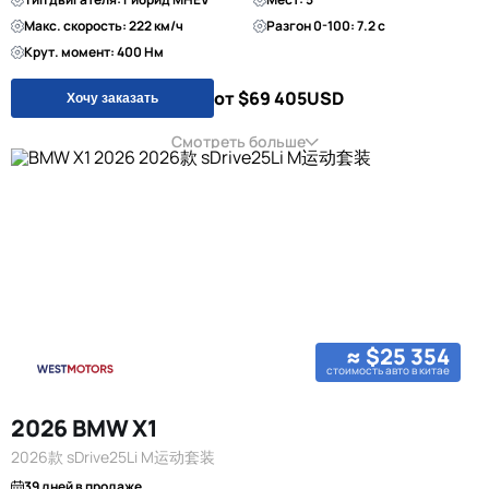
Макс. скорость: 222 км/ч
Разгон 0-100: 7.2 с
Крут. момент: 400 Нм
от $69 405
USD
Хочу заказать
Смотреть больше
≈ $25 354
стоимость авто в китае
2026 BMW X1
2026款 sDrive25Li M运动套装
39 дней в продаже