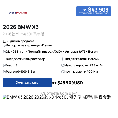
≈ $43 909
стоимость авто в китае
2026 BMW X3
2026款 xDrive30L 马年版
39 дней в продаже
Импорт из-за границы · Пекин
2 L • 258 л.с. • Полный привод (AWD) • Автомат (AT) • Бензин
Внедорожник/Кроссовер
Тип двигателя: Бензин
Мест: 5
Макс. скорость: 235 км/ч
Разгон 0-100: 6.6 с
Крут. момент: 400 Нм
от $43 909
USD
Хочу заказать
Смотреть больше