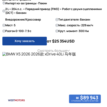
Импорт из-за границы · Пекин
2 L • 204 л.с. • Передний привод (FWD) • Робот с двумя сцеплениями
(DCT) • Бензин
Внедорожник/Кроссовер
Тип двигателя: Бензин
Мест: 5
Макс. скорость: 229 км/ч
Разгон 0-100: 7.9 с
Крут. момент: 300 Нм
от $25 354
USD
Хочу заказать
Смотреть больше
≈ $89 943
стоимость авто в китае