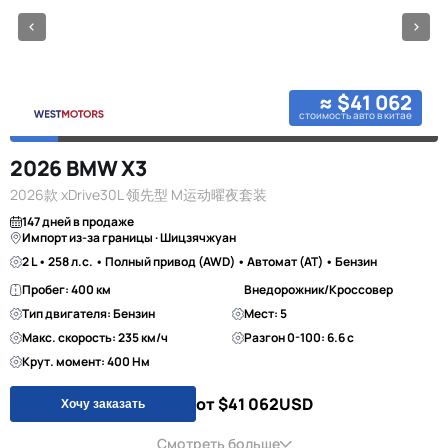
≈ $41 062
стоимость авто в китае
2026 BMW X3
2026款 xDrive30L 领先型 M运动曜夜套装
147 дней в продаже
Импорт из-за границы · Шицзячжуан
2 L • 258 л.с. • Полный привод (AWD) • Автомат (AT) • Бензин
Пробег: 400 км
Внедорожник/Кроссовер
Тип двигателя: Бензин
Мест: 5
Макс. скорость: 235 км/ч
Разгон 0-100: 6.6 с
Крут. момент: 400 Нм
от $41 062
USD
Хочу заказать
Смотреть больше