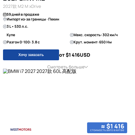
2027款 M2 M xDrive
59 дней в продаже
Импорт из-за границы · Пекин
3 L • 530 л.с.
Купе
Макс. скорость: 302 км/ч
Разгон 0-100: 3.8 с
Крут. момент: 650 Нм
от $1 416
USD
Хочу заказать
Смотреть больше
≈ $1 416
стоимость авто в китае