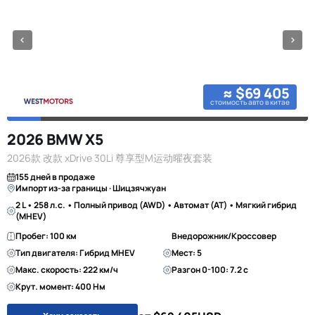
≈ $69 405
стоимость авто в китае
2026 BMW X5
2026款 改款 xDrive 30Li 尊享型M运动曜夜套装
155 дней в продаже
Импорт из-за границы · Шицзячжуан
2 L • 258 л.с. • Полный привод (AWD) • Автомат (AT) • Мягкий гибрид
(MHEV)
Пробег: 100 км
Внедорожник/Кроссовер
Тип двигателя: Гибрид MHEV
Мест: 5
Макс. скорость: 222 км/ч
Разгон 0-100: 7.2 с
Крут. момент: 400 Нм