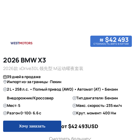
≈ $42 493
стоимость авто в китае
2026 BMW X3
2026款 xDrive30L 领先型 M运动曜夜套装
39 дней в продаже
Импорт из-за границы · Пекин
2 L • 258 л.с. • Полный привод (AWD) • Автомат (AT) • Бензин
Внедорожник/Кроссовер
Тип двигателя: Бензин
Мест: 5
Макс. скорость: 235 км/ч
Разгон 0-100: 6.6 с
Крут. момент: 400 Нм
от $42 493
USD
Хочу заказать
Смотреть больше