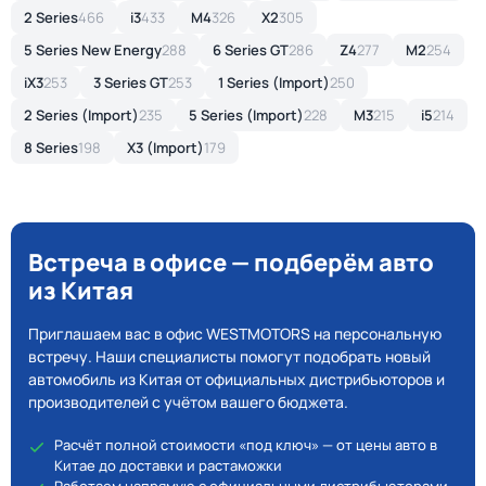
2 Series
466
i3
433
M4
326
X2
305
5 Series New Energy
288
6 Series GT
286
Z4
277
M2
254
iX3
253
3 Series GT
253
1 Series (Import)
250
2 Series (Import)
235
5 Series (Import)
228
M3
215
i5
214
8 Series
198
X3 (Import)
179
Встреча в офисе — подберём авто
из Китая
Приглашаем вас в офис WESTMOTORS на персональную
встречу. Наши специалисты помогут подобрать новый
автомобиль из Китая от официальных дистрибьюторов и
производителей с учётом вашего бюджета.
Расчёт полной стоимости «под ключ» — от цены авто в
Китае до доставки и растаможки