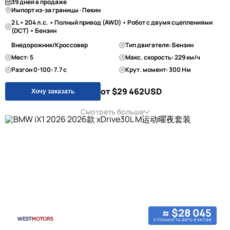
39 дней в продаже
Импорт из-за границы · Пекин
2 L • 204 л.с. • Полный привод (AWD) • Робот с двумя сцеплениями
(DCT) • Бензин
Внедорожник/Кроссовер
Тип двигателя: Бензин
Мест: 5
Макс. скорость: 229 км/ч
Разгон 0-100: 7.7 с
Крут. момент: 300 Нм
от $29 462
USD
Хочу заказать
Смотреть больше
≈ $28 045
стоимость авто в китае