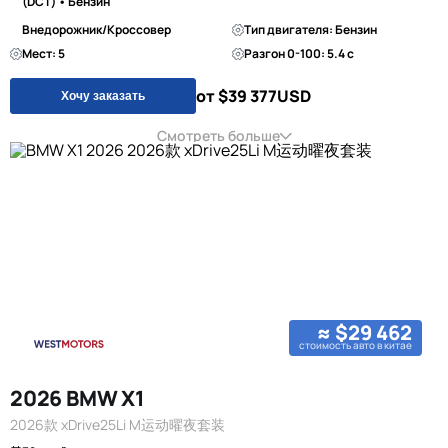
(DCT) • Бензин
Внедорожник/Кроссовер
Тип двигателя: Бензин
Мест: 5
Разгон 0-100: 5.4 с
от $39 377
USD
Хочу заказать
Смотреть больше
≈ $29 462
стоимость авто в китае
2026 BMW X1
2026款 xDrive25Li M运动曜夜套装