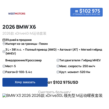
≈ $102 975
стоимость авто в китае
2026 BMW X6
2026款 xDrive40i M运动套装
39 дней в продаже
Импорт из-за границы · Пекин
3 L • 381 л.с. • Полный привод (AWD) • Автомат (AT) • Мягкий гибрид
(MHEV)
Внедорожник/Кроссовер
Тип двигателя: Гибрид MHEV
Мест: 5
Макс. скорость: 250 км/ч
Разгон 0-100: 5.4 с
Крут. момент: 520 Нм
от $102 975
USD
Хочу заказать
Смотреть больше