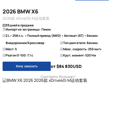
2026 BMW X6
2026款 xDrive30i M运动套装
39 дней в продаже
Импорт из-за границы · Пекин
2 L • 258 л.с. • Полный привод (AWD) • Автомат (AT) • Бензин
Внедорожник/Кроссовер
Тип двигателя: Бензин
Мест: 5
Макс. скорость: 250 км/ч
Разгон 0-100: 7.1 с
Крут. момент: 520 Нм
от $84 830
USD
Хочу заказать
Смотреть больше