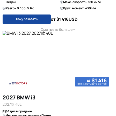
Седан
Макс. скорость: 180 км/ч
Разгон 0-100: 5.6 с
Крут. момент: 430 Нм
от $1 416
USD
Хочу заказать
Смотреть больше
≈ $1 416
стоимость авто в китае
2027 BMW i3
2027款 40L
64 дня в продаже
Импорт из-за границы · Пекин