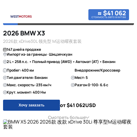
≈ $41 062
стоимость авто в китае
2026 BMW X3
2026款 xDrive30L 领先型 M运动曜夜套装
147 дней в продаже
Импорт из-за границы · Шицзячжуан
2 L • 258 л.с. • Полный привод (AWD) • Автомат (AT) • Бензин
Пробег: 400 км
Внедорожник/Кроссовер
Тип двигателя: Бензин
Мест: 5
Макс. скорость: 235 км/ч
Разгон 0-100: 6.6 с
Крут. момент: 400 Нм
от $41 062
USD
Хочу заказать
Смотреть больше