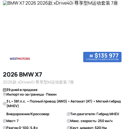
≈ $135 977
стоимость авто в китае
2026 BMW X7
2026款 xDrive40i 尊享型M运动套装 7座
39 дней в продаже
Импорт из-за границы · Пекин
3 L • 381 л.с. • Полный привод (AWD) • Автомат (AT) • Мягкий гибрид
(MHEV)
Внедорожник/Кроссовер
Тип двигателя: Гибрид MHEV
Мест: 7
Макс. скорость: 250 км/ч
Разгон 0-100: 5.8 с
Крут. момент: 520 Нм