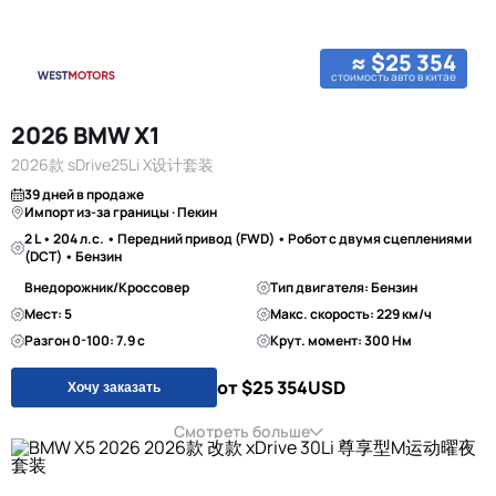
≈ $25 354
стоимость авто в китае
2026 BMW X1
2026款 sDrive25Li X设计套装
39 дней в продаже
Импорт из-за границы · Пекин
2 L • 204 л.с. • Передний привод (FWD) • Робот с двумя сцеплениями
(DCT) • Бензин
Внедорожник/Кроссовер
Тип двигателя: Бензин
Мест: 5
Макс. скорость: 229 км/ч
Разгон 0-100: 7.9 с
Крут. момент: 300 Нм
от $25 354
USD
Хочу заказать
Смотреть больше