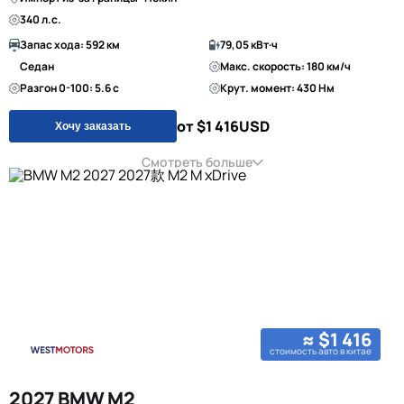
340 л.с.
Запас хода: 592 км
79,05 кВт·ч
Седан
Макс. скорость: 180 км/ч
Разгон 0-100: 5.6 с
Крут. момент: 430 Нм
от $1 416
USD
Хочу заказать
Смотреть больше
≈ $1 416
стоимость авто в китае
2027 BMW M2