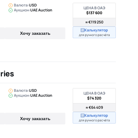
Валюта:
USD
ЦЕНА В ОАЭ
Аукцион:
UAE Auction
$137 600
≈ €119 250
Калькулятор
Хочу заказать
для ручного расчёта
ries
Валюта:
USD
ЦЕНА В ОАЭ
Аукцион:
UAE Auction
$74 320
≈ €64 409
Калькулятор
Хочу заказать
для ручного расчёта