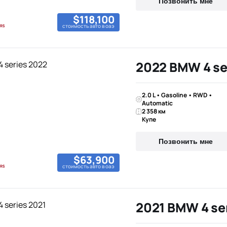
Позвонить мне
$118,100
стоимость авто в оаэ
2022 BMW 4 se
2.0 L • Gasoline • RWD •
Automatic
2 358 км
Купе
Позвонить мне
$63,900
стоимость авто в оаэ
2021 BMW 4 se