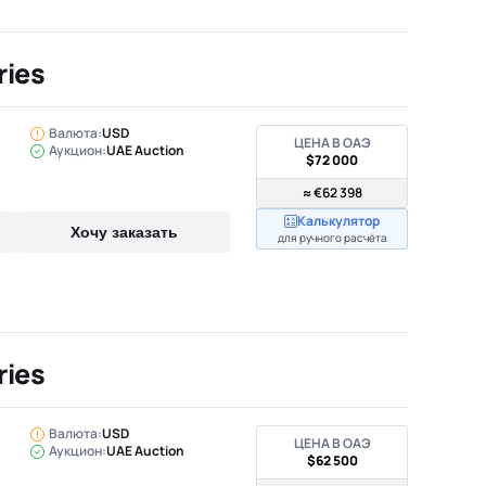
ries
Валюта:
USD
ЦЕНА В ОАЭ
Аукцион:
UAE Auction
$72 000
≈ €62 398
Калькулятор
Хочу заказать
для ручного расчёта
ries
Валюта:
USD
ЦЕНА В ОАЭ
Аукцион:
UAE Auction
$62 500