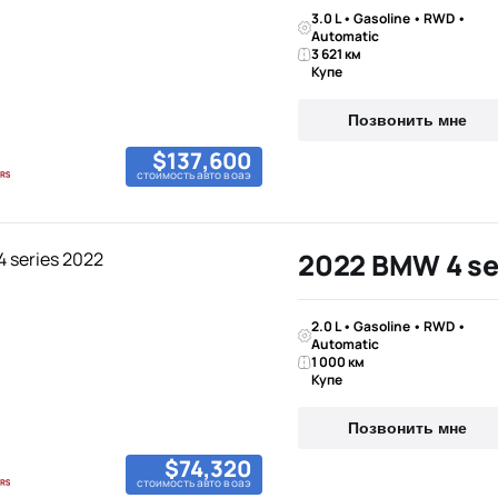
3.0 L • Gasoline • RWD •
Automatic
3 621 км
Купе
Позвонить мне
$137,600
стоимость авто в оаэ
2022 BMW 4 se
2.0 L • Gasoline • RWD •
Automatic
1 000 км
Купе
Позвонить мне
$74,320
стоимость авто в оаэ