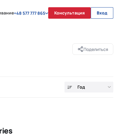
ивание
Консультация
Вход
+48 577 777 865
Поделиться
Год
ries