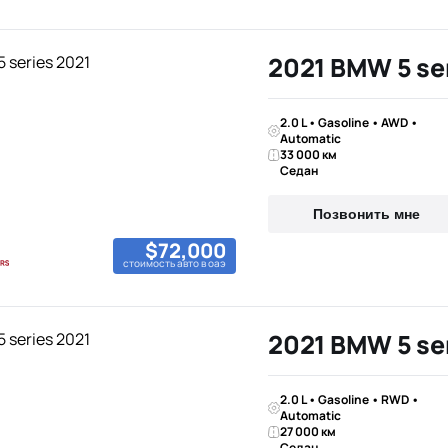
2021 BMW 5 se
2.0 L • Gasoline • AWD •
Automatic
33 000 км
Седан
Позвонить мне
$72,000
стоимость авто в оаэ
2021 BMW 5 se
2.0 L • Gasoline • RWD •
Automatic
27 000 км
Седан