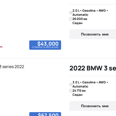
2.0 L • Gasoline • AWD •
Automatic
26 000 км
Седан
Позвонить мне
$43,000
стоимость авто в оаэ
2022 BMW 3 se
3.0 L • Gasoline • AWD •
Automatic
24 715 км
Седан
Позвонить мне
$67,500