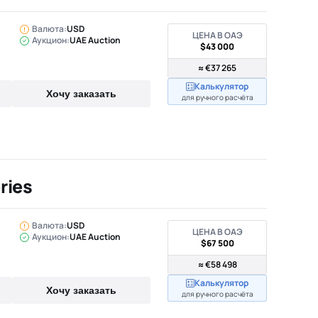
Валюта:
USD
ЦЕНА В ОАЭ
Аукцион:
UAE Auction
$43 000
≈ €37 265
Калькулятор
Хочу заказать
для ручного расчёта
ries
Валюта:
USD
ЦЕНА В ОАЭ
Аукцион:
UAE Auction
$67 500
≈ €58 498
Калькулятор
Хочу заказать
для ручного расчёта