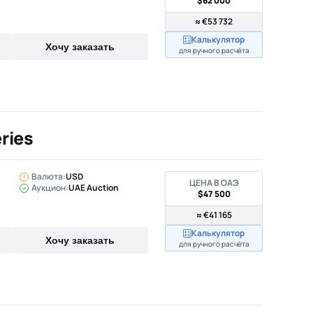
$62 000
≈ €53 732
Калькулятор
Хочу заказать
для ручного расчёта
ries
Валюта:
USD
ЦЕНА В ОАЭ
Аукцион:
UAE Auction
$47 500
≈ €41 165
Калькулятор
Хочу заказать
для ручного расчёта