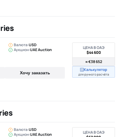
ries
Валюта:
USD
ЦЕНА В ОАЭ
Аукцион:
UAE Auction
$44 600
≈ €38 652
Калькулятор
Хочу заказать
для ручного расчёта
ries
Валюта:
USD
ЦЕНА В ОАЭ
Аукцион:
UAE Auction