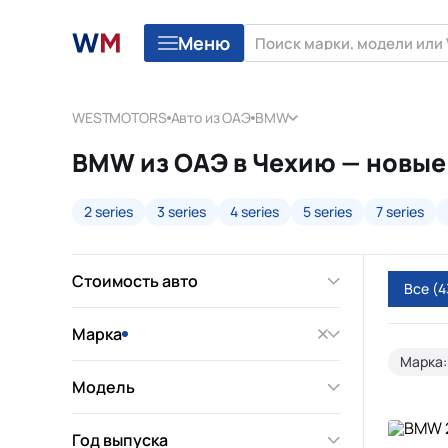
Меню
WESTMOTORS
Авто из ОАЭ
BMW
BMW из ОАЭ в Чехию — новые
2 series
3 series
4 series
5 series
7 series
Стоимость авто
Все
(4
Марка
Марка
Модель
Год выпуска