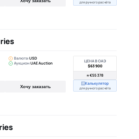
Хочу заказать
для ручного расчёта
ries
Валюта:
USD
ЦЕНА В ОАЭ
Аукцион:
UAE Auction
$63 900
≈ €55 378
Калькулятор
Хочу заказать
для ручного расчёта
ries