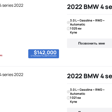
2022 BMW 4 se
3.0 L • Gasoline • RWD •
Automatic
1 025 км
Купе
Позвонить мне
$142,000
стоимость авто в оаэ
2022 BMW 4 se
3.0 L • Gasoline • RWD •
Automatic
1 021 км
Купе