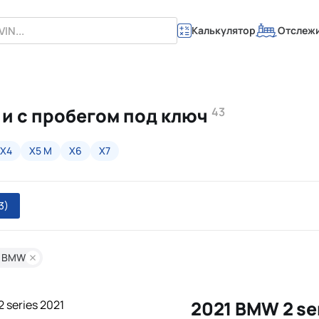
Калькулятор
Отслеж
 и с пробегом под ключ
43
X4
X5 M
X6
X7
3)
: BMW
2021 BMW 2 se