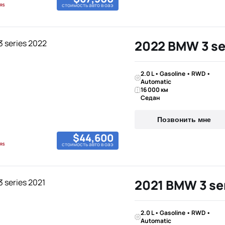
стоимость авто в оаэ
2022 BMW 3 se
2.0 L • Gasoline • RWD •
Automatic
16 000 км
Седан
Позвонить мне
$44,600
стоимость авто в оаэ
2021 BMW 3 se
2.0 L • Gasoline • RWD •
Automatic