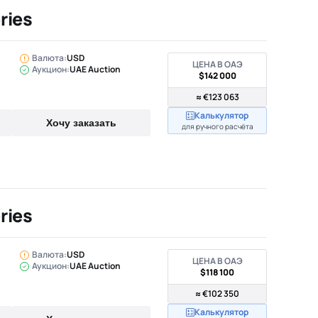
ries
Валюта:
USD
ЦЕНА В ОАЭ
Аукцион:
UAE Auction
$142 000
≈ €123 063
Калькулятор
Хочу заказать
для ручного расчёта
ries
Валюта:
USD
ЦЕНА В ОАЭ
Аукцион:
UAE Auction
$118 100
≈ €102 350
Калькулятор