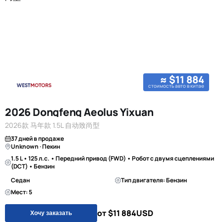
≈ $11 884
стоимость авто в китае
2026 Dongfeng Aeolus Yixuan
2026款 马年款 1.5L 自动致尚型
37 дней в продаже
Unknown · Пекин
1.5 L • 125 л.с. • Передний привод (FWD) • Робот с двумя сцеплениями
(DCT) • Бензин
Седан
Тип двигателя: Бензин
Мест: 5
от $11 884
USD
Хочу заказать