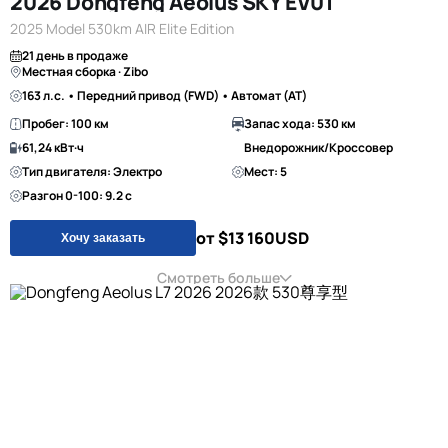
2026 Dongfeng Aeolus SKY EV01
2025 Model 530km AIR Elite Edition
21 день в продаже
Местная сборка · Zibo
163 л.с. • Передний привод (FWD) • Автомат (AT)
Пробег: 100 км
Запас хода: 530 км
61,24 кВт·ч
Внедорожник/Кроссовер
Тип двигателя: Электро
Мест: 5
Разгон 0-100: 9.2 с
от $13 160
USD
Хочу заказать
Смотреть больше