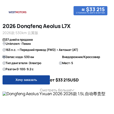
≈ $33 215
стоимость авто в китае
2026 Dongfeng Aeolus L7X
2026款 530km 云翼版
37 дней в продаже
Unknown · Пекин
163 л.с. • Передний привод (FWD) • Автомат (AT)
Запас хода: 530 км
Внедорожник/Кроссовер
Тип двигателя: Электро
Мест: 5
Разгон 0-100: 9.2 с
от $33 215
USD
Хочу заказать
Смотреть больше