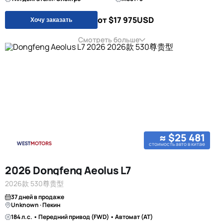
от $17 975
USD
Хочу заказать
Смотреть больше
≈ $25 481
стоимость авто в китае
2026 Dongfeng Aeolus L7
2026款 530尊贵型
37 дней в продаже
Unknown · Пекин
184 л.с. • Передний привод (FWD) • Автомат (AT)