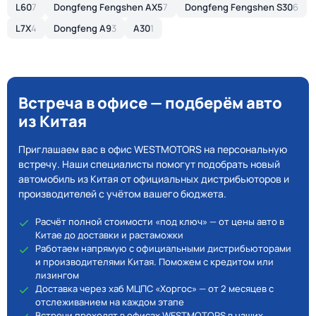
L60
7
Dongfeng Fengshen AX5
7
Dongfeng Fengshen S30
6
L7X
4
Dongfeng A9
3
A30
1
Встреча в офисе — подберём авто
из Китая
Приглашаем вас в офис WESTMOTORS на персональную
встречу. Наши специалисты помогут подобрать новый
автомобиль из Китая от официальных дистрибьюторов и
производителей с учётом вашего бюджета.
Расчёт полной стоимости «под ключ» — от цены авто в
Китае до доставки и растаможки
Работаем напрямую с официальными дистрибьюторами
и производителями Китая. Поможем с кредитом или
лизингом
Доставка через хаб МЦПС «Хоргос» — от 2 месяцев с
отслеживанием на каждом этапе
Встречи проходят в офисах WESTMOTORS в наших