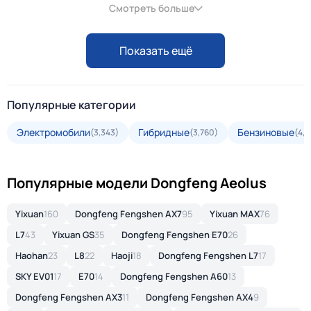
Смотреть больше
Показать ещё
Популярные категории
Электромобили
Гибридные
Бензиновые
(3,343)
(3,760)
(4,3
Популярные модели Dongfeng Aeolus
Yixuan
160
Dongfeng Fengshen AX7
95
Yixuan MAX
76
L7
43
Yixuan GS
35
Dongfeng Fengshen E70
26
Haohan
23
L8
22
Haoji
18
Dongfeng Fengshen L7
17
SKY EV01
17
E70
14
Dongfeng Fengshen A60
13
Dongfeng Fengshen AX3
11
Dongfeng Fengshen AX4
9