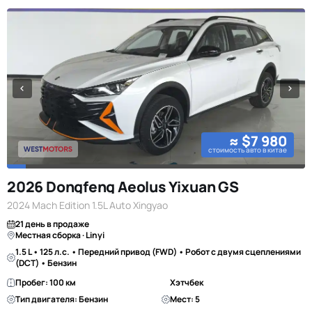
≈ $7 980
стоимость авто в китае
2026 Dongfeng Aeolus Yixuan GS
2024 Mach Edition 1.5L Auto Xingyao
21 день в продаже
Местная сборка · Linyi
1.5 L • 125 л.с. • Передний привод (FWD) • Робот с двумя сцеплениями
(DCT) • Бензин
Пробег: 100 км
Хэтчбек
Тип двигателя: Бензин
Мест: 5