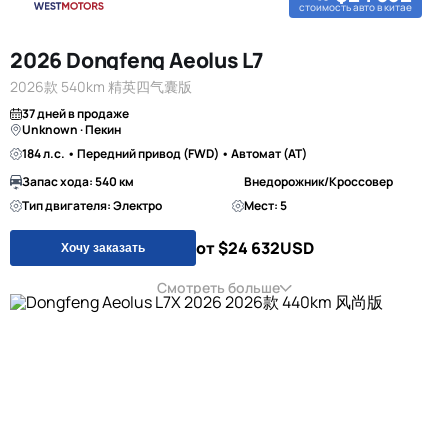
стоимость авто в китае
2026 Dongfeng Aeolus L7
2026款 540km 精英四气囊版
37 дней в продаже
Unknown · Пекин
184 л.с. • Передний привод (FWD) • Автомат (AT)
Запас хода: 540 км
Внедорожник/Кроссовер
Тип двигателя: Электро
Мест: 5
от $24 632
USD
Хочу заказать
Смотреть больше