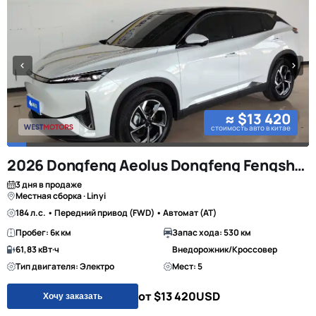
≈ $13 420
стоимость авто в китае
2026 Dongfeng Aeolus Dongfeng Fengshen L7
3 дня в продаже
Местная сборка · Linyi
184 л.с. • Передний привод (FWD) • Автомат (AT)
Пробег: 6к км
Запас хода: 530 км
61,83 кВт·ч
Внедорожник/Кроссовер
Тип двигателя: Электро
Мест: 5
от $13 420
USD
Хочу заказать