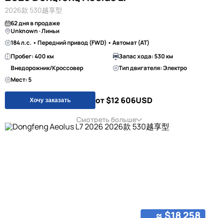
2026款 530越享型
62 дня в продаже
Unknown · Линьи
184 л.с. • Передний привод (FWD) • Автомат (AT)
Пробег: 400 км
Запас хода: 530 км
Внедорожник/Кроссовер
Тип двигателя: Электро
Мест: 5
от $12 606
USD
Хочу заказать
Смотреть больше
≈ $18 258