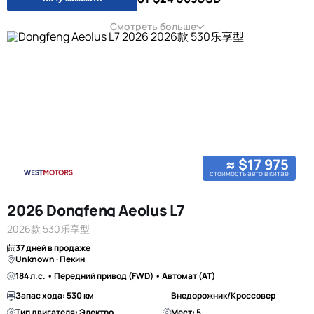
Смотреть больше
≈ $17 975
стоимость авто в китае
2026 Dongfeng Aeolus L7
2026款 530乐享型
37 дней в продаже
Unknown · Пекин
184 л.с. • Передний привод (FWD) • Автомат (AT)
Запас хода: 530 км
Внедорожник/Кроссовер
Тип двигателя: Электро
Мест: 5