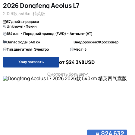
2026 Dongfeng Aeolus L7
2026款 540km 精英版
37 дней в продаже
Unknown · Пекин
184 л.с. • Передний привод (FWD) • Автомат (AT)
Запас хода: 540 км
Внедорожник/Кроссовер
Тип двигателя: Электро
Мест: 5
от $24 348
USD
Хочу заказать
Смотреть больше
≈ $24 632