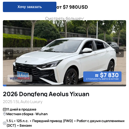
от $7 980
USD
Хочу заказать
Смотреть больше
≈ $7 830
стоимость авто в китае
2026 Dongfeng Aeolus Yixuan
2025 1.5L Auto Luxury
11 дней в продаже
Местная сборка · Wuhan
1.5 L • 125 л.с. • Передний привод (FWD) • Робот с двумя сцеплениями
(DCT) • Бензин