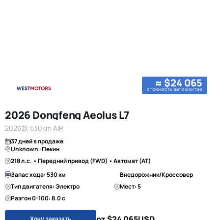
≈ $24 065
стоимость авто в китае
2026 Dongfeng Aeolus L7
2026款 530km AIR
37 дней в продаже
Unknown · Пекин
218 л.с. • Передний привод (FWD) • Автомат (AT)
Запас хода: 530 км
Внедорожник/Кроссовер
Тип двигателя: Электро
Мест: 5
Разгон 0-100: 8.0 с
от $24 065
USD
Хочу заказать