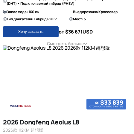
(DHT) • Подключаемый гибрид (PHEV)
Запас хода: 160 км
Внедорожник/Кроссовер
Тип двигателя: Гибрид PHEV
Мест: 5
от $36 671
USD
Хочу заказать
Смотреть больше
≈ $33 839
стоимость авто в китае
2026 Dongfeng Aeolus L8
2026款 112KM 超想版