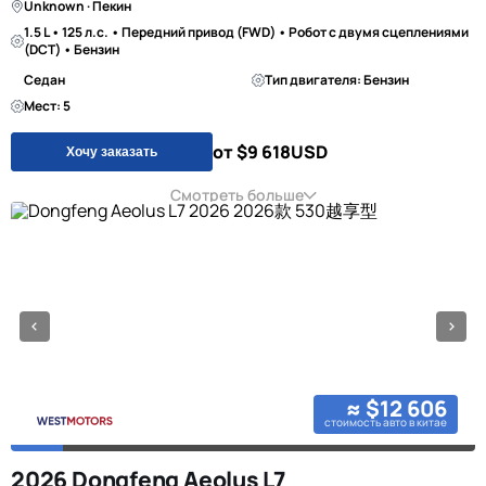
Unknown · Пекин
1.5 L • 125 л.с. • Передний привод (FWD) • Робот с двумя сцеплениями
(DCT) • Бензин
Седан
Тип двигателя: Бензин
Мест: 5
от $9 618
USD
Хочу заказать
Смотреть больше
≈ $12 606
стоимость авто в китае
2026 Dongfeng Aeolus L7