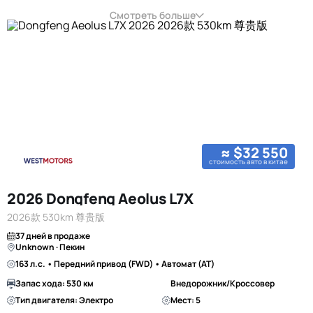
Смотреть больше
≈ $32 550
стоимость авто в китае
2026 Dongfeng Aeolus L7X
2026款 530km 尊贵版
37 дней в продаже
Unknown · Пекин
163 л.с. • Передний привод (FWD) • Автомат (AT)
Запас хода: 530 км
Внедорожник/Кроссовер
Тип двигателя: Электро
Мест: 5