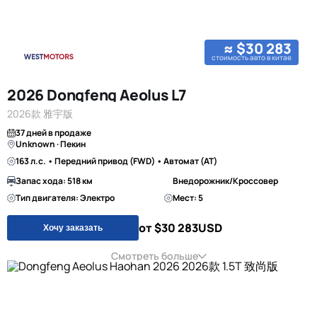
≈ $30 283
стоимость авто в китае
2026 Dongfeng Aeolus L7
2026款 雅宇版
37 дней в продаже
Unknown · Пекин
163 л.с. • Передний привод (FWD) • Автомат (AT)
Запас хода: 518 км
Внедорожник/Кроссовер
Тип двигателя: Электро
Мест: 5
от $30 283
USD
Хочу заказать
Смотреть больше