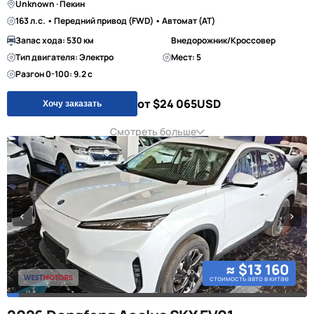
Unknown · Пекин
163 л.с. • Передний привод (FWD) • Автомат (AT)
Запас хода: 530 км
Внедорожник/Кроссовер
Тип двигателя: Электро
Мест: 5
Разгон 0-100: 9.2 с
от $24 065
USD
Хочу заказать
Смотреть больше
≈ $13 160
стоимость авто в китае