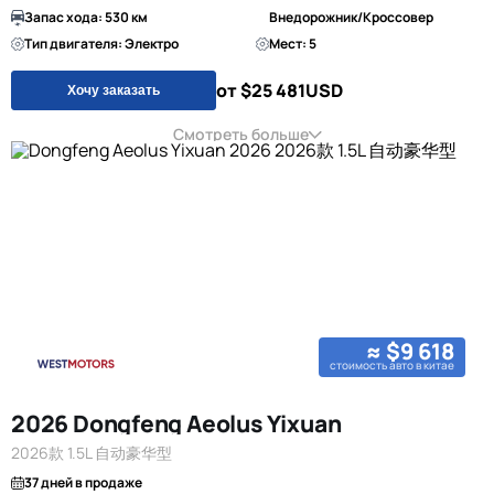
Запас хода: 530 км
Внедорожник/Кроссовер
Тип двигателя: Электро
Мест: 5
от $25 481
USD
Хочу заказать
Смотреть больше
≈ $9 618
стоимость авто в китае
2026 Dongfeng Aeolus Yixuan
2026款 1.5L 自动豪华型
37 дней в продаже