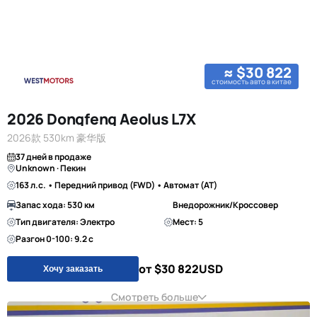
≈ $30 822
стоимость авто в китае
2026 Dongfeng Aeolus L7X
2026款 530km 豪华版
37 дней в продаже
Unknown · Пекин
163 л.с. • Передний привод (FWD) • Автомат (AT)
Запас хода: 530 км
Внедорожник/Кроссовер
Тип двигателя: Электро
Мест: 5
Разгон 0-100: 9.2 с
от $30 822
USD
Хочу заказать
Смотреть больше