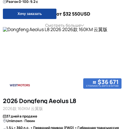
Разгон 0-100: 9.2 с
от $32 550
USD
Хочу заказать
Смотреть больше
≈ $36 671
стоимость авто в китае
2026 Dongfeng Aeolus L8
2026款 160KM 云翼版
37 дней в продаже
Unknown · Пекин
1.5 L • 360 л.с. • Передний привод (FWD) • Гибридная трансмиссия