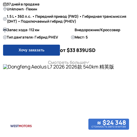
37 дней в продаже
Unknown · Пекин
1.5 L • 360 л.с. • Передний привод (FWD) • Гибридная трансмиссия
(DHT) • Подключаемый гибрид (PHEV)
Запас хода: 112 км
Внедорожник/Кроссовер
Тип двигателя: Гибрид PHEV
Мест: 5
от $33 839
USD
Хочу заказать
Смотреть больше
≈ $24 348
стоимость авто в китае