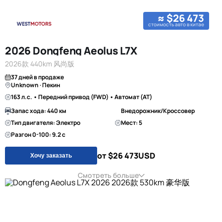
≈ $26 473
стоимость авто в китае
2026 Dongfeng Aeolus L7X
2026款 440km 风尚版
37 дней в продаже
Unknown · Пекин
163 л.с. • Передний привод (FWD) • Автомат (AT)
Запас хода: 440 км
Внедорожник/Кроссовер
Тип двигателя: Электро
Мест: 5
Разгон 0-100: 9.2 с
от $26 473
USD
Хочу заказать
Смотреть больше