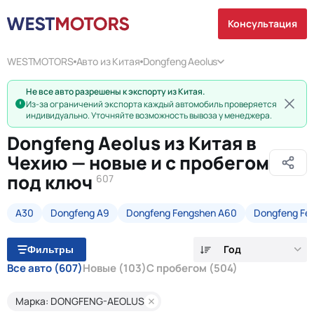
Консультация
WESTMOTORS
Авто из Китая
Dongfeng Aeolus
Не все авто разрешены к экспорту из Китая.
Из-за ограничений экспорта каждый автомобиль проверяется
индивидуально. Уточняйте возможность вывоза у менеджера.
Dongfeng Aeolus из Китая в
Чехию — новые и с пробегом
под ключ
607
A30
Dongfeng A9
Dongfeng Fengshen A60
Dongfeng Fe
Год
Фильтры
Все авто
(607)
Новые
(103)
С пробегом
(504)
Марка: DONGFENG-AEOLUS