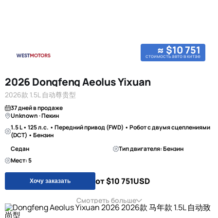
≈ $10 751
стоимость авто в китае
2026 Dongfeng Aeolus Yixuan
2026款 1.5L 自动尊贵型
37 дней в продаже
Unknown · Пекин
1.5 L • 125 л.с. • Передний привод (FWD) • Робот с двумя сцеплениями
(DCT) • Бензин
Седан
Тип двигателя: Бензин
Мест: 5
от $10 751
USD
Хочу заказать
Смотреть больше