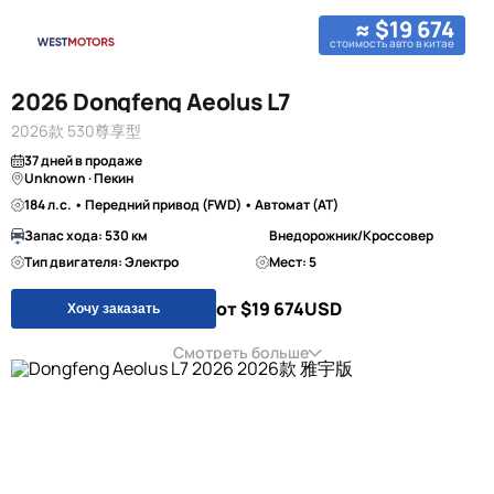
≈ $19 674
стоимость авто в китае
2026 Dongfeng Aeolus L7
2026款 530尊享型
37 дней в продаже
Unknown · Пекин
184 л.с. • Передний привод (FWD) • Автомат (AT)
Запас хода: 530 км
Внедорожник/Кроссовер
Тип двигателя: Электро
Мест: 5
от $19 674
USD
Хочу заказать
Смотреть больше