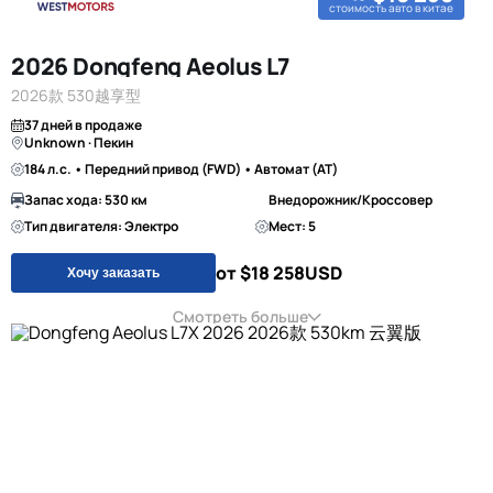
стоимость авто в китае
2026 Dongfeng Aeolus L7
2026款 530越享型
37 дней в продаже
Unknown · Пекин
184 л.с. • Передний привод (FWD) • Автомат (AT)
Запас хода: 530 км
Внедорожник/Кроссовер
Тип двигателя: Электро
Мест: 5
от $18 258
USD
Хочу заказать
Смотреть больше