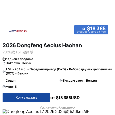
≈ $18 385
стоимость авто в китае
2026 Dongfeng Aeolus Haohan
2026款 1.5T 致尚版
37 дней в продаже
Unknown · Пекин
1.5 L • 204 л.с. • Передний привод (FWD) • Робот с двумя сцеплениями
(DCT) • Бензин
Седан
Тип двигателя: Бензин
Мест: 5
от $18 385
USD
Хочу заказать
Смотреть больше