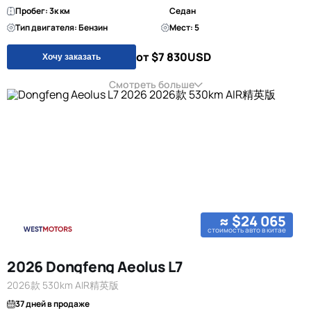
Пробег: 3к км
Седан
Тип двигателя: Бензин
Мест: 5
от $7 830
USD
Хочу заказать
Смотреть больше
≈ $24 065
стоимость авто в китае
2026 Dongfeng Aeolus L7
2026款 530km AIR精英版
37 дней в продаже