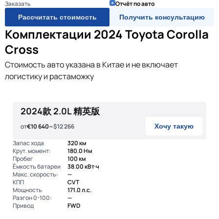
Заказать
Отчёт по авто
Рассчитать стоимость
Получить консультацию
Комплектации 2024 Toyota Corolla
Cross
Стоимость авто указана в Китае и не включает
логистику и растаможку
2024款 2.0L 精英版
от
€10 640
~$12 266
Хочу такую
Запас хода
320 км
Крут. момент:
180.0 Нм
Пробег
100 км
Ёмкость батареи
38.00 кВт·ч
Макс. скорость:
—
КПП
CVT
Мощность
171.0 л.с.
Разгон 0-100:
—
Привод
FWD