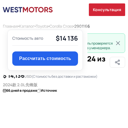
Консультация
Главная
Каталог
Toyota
Corolla Cross
2901166
$14 136
Стоимость авто
Не все авто разрешены к экспорту из Китая.
Из-за ограничений экспорта каждый автомобиль проверяется
индивидуально. Уточняйте возможность вывоза у менеджера.
Toyota Corolla Cross 2024 из
Рассчитать стоимость
Китая в Чехию
$ 14,136
USD
(Стоимость без доставки и растаможки)
2024款 2.0L 先锋版
66 дней в продаже
Источник