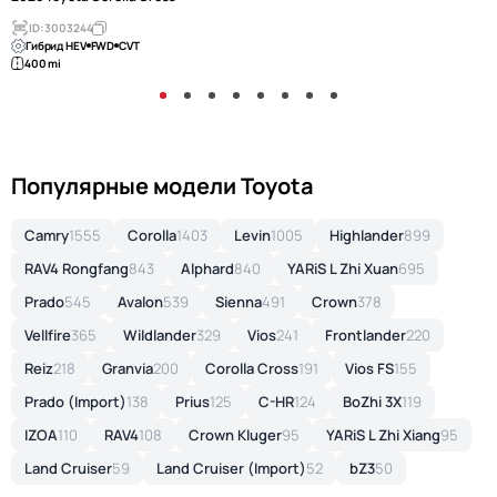
ID: 3003244
Гибрид HEV
FWD
CVT
400 mi
Популярные модели Toyota
Camry
1555
Corolla
1403
Levin
1005
Highlander
899
RAV4 Rongfang
843
Alphard
840
YARiS L Zhi Xuan
695
Prado
545
Avalon
539
Sienna
491
Crown
378
Vellfire
365
Wildlander
329
Vios
241
Frontlander
220
Reiz
218
Granvia
200
Corolla Cross
191
Vios FS
155
Prado (Import)
138
Prius
125
C-HR
124
BoZhi 3X
119
IZOA
110
RAV4
108
Crown Kluger
95
YARiS L Zhi Xiang
95
Land Cruiser
59
Land Cruiser (Import)
52
bZ3
50