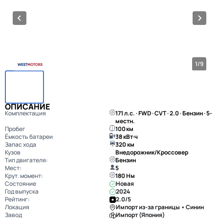
1/9
ОПИСАНИЕ
Комплектация
171 л.с. · FWD · CVT · 2.0 · Бензин · 5-
местн.
Пробег
100 км
Ёмкость батареи
38 кВт·ч
Запас хода
320 км
Кузов
Внедорожник/Кроссовер
Тип двигателя:
Бензин
Мест:
5
Крут. момент:
180 Нм
Состояние
Новая
Год выпуска
2024
Рейтинг:
2.0/5
Локация
Импорт из-за границы • Синин
Завод
Импорт (Япония)