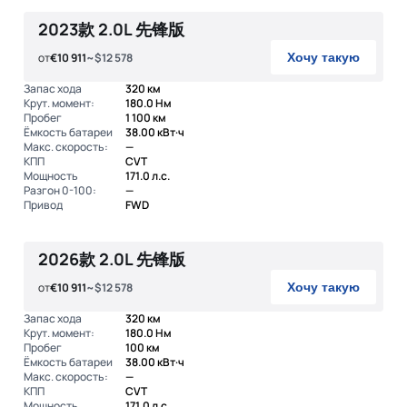
2023款 2.0L 先锋版
от
€10 911
~$12 578
Хочу такую
Запас хода
320 км
Крут. момент:
180.0 Нм
Пробег
1 100 км
Ёмкость батареи
38.00 кВт·ч
Макс. скорость:
—
КПП
CVT
Мощность
171.0 л.с.
Разгон 0-100:
—
Привод
FWD
2026款 2.0L 先锋版
от
€10 911
~$12 578
Хочу такую
Запас хода
320 км
Крут. момент:
180.0 Нм
Пробег
100 км
Ёмкость батареи
38.00 кВт·ч
Макс. скорость:
—
КПП
CVT
Мощность
171.0 л.с.