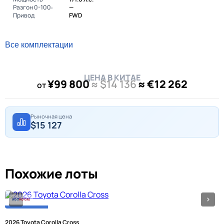
Разгон 0-100:
—
Привод
FWD
Все комплектации
ЦЕНА В КИТАЕ
¥99 800
≈ $14 136
≈ €12 262
от
Рыночная цена
$15 127
Похожие лоты
2026 Toyota Corolla Cross