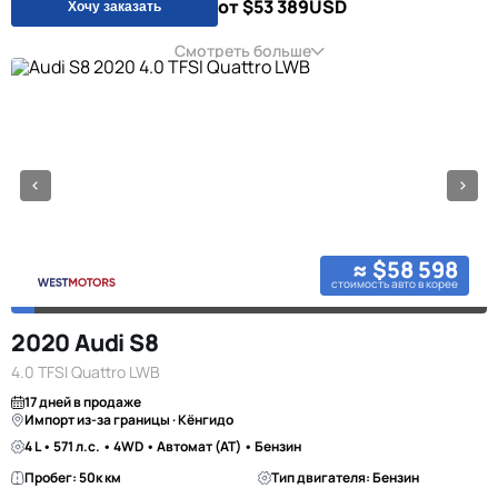
от $53 389
USD
Хочу заказать
Смотреть больше
≈ $58 598
стоимость авто в корее
2020 Audi S8
4.0 TFSI Quattro LWB
17 дней в продаже
Импорт из-за границы · Кёнгидо
4 L • 571 л.с. • 4WD • Автомат (AT) • Бензин
Пробег: 50к км
Тип двигателя: Бензин