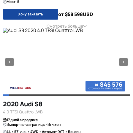
Мест: 5
от $58 598
USD
Хочу заказать
Смотреть больше
≈ $45 576
стоимость авто в корее
2020 Audi S8
4.0 TFSI Quattro LWB
17 дней в продаже
Импорт из-за границы · Инчхон
4 L • 571 л.с. • 4WD • Автомат (AT) • Бензин