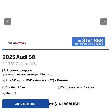
≈ $141 868
стоимость авто в корее
2025 Audi S8
4.0 TFSI Quattro LWB
17 дней в продаже
Импорт из-за границы · Кёнгидо
4 L • 571 л.с. • 4WD • Автомат (AT) • Бензин
Пробег: 26 км
Тип двигателя: Бензин
Мест: 5
от $141 868
USD
Хочу заказать