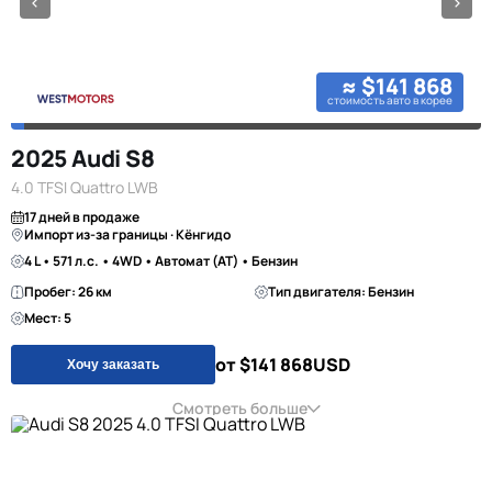
≈ $141 868
стоимость авто в корее
2025 Audi S8
4.0 TFSI Quattro LWB
17 дней в продаже
Импорт из-за границы · Кёнгидо
4 L • 571 л.с. • 4WD • Автомат (AT) • Бензин
Пробег: 26 км
Тип двигателя: Бензин
Мест: 5
от $141 868
USD
Хочу заказать
Смотреть больше