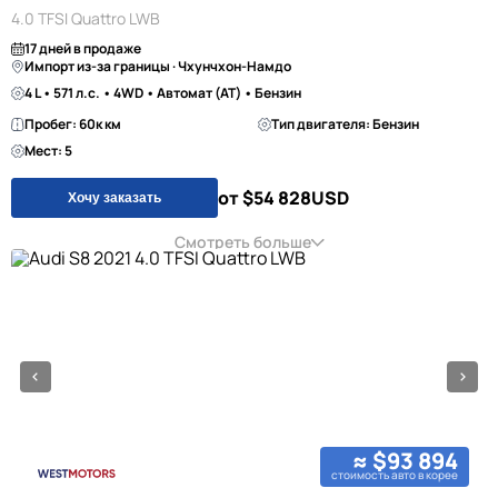
4.0 TFSI Quattro LWB
17 дней в продаже
Импорт из-за границы · Чхунчхон-Намдо
4 L • 571 л.с. • 4WD • Автомат (AT) • Бензин
Пробег: 60к км
Тип двигателя: Бензин
Мест: 5
от $54 828
USD
Хочу заказать
Смотреть больше
≈ $93 894
стоимость авто в корее