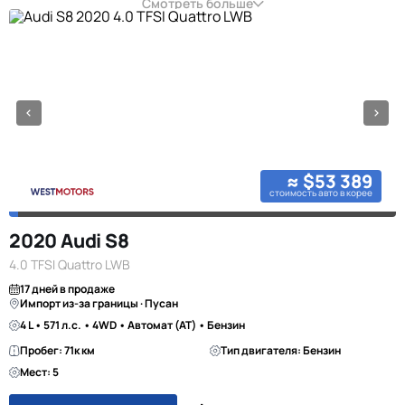
Смотреть больше
≈ $53 389
стоимость авто в корее
2020 Audi S8
4.0 TFSI Quattro LWB
17 дней в продаже
Импорт из-за границы · Пусан
4 L • 571 л.с. • 4WD • Автомат (AT) • Бензин
Пробег: 71к км
Тип двигателя: Бензин
Мест: 5