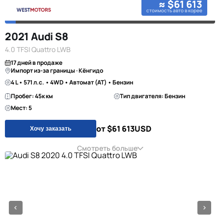
≈ $61 613
стоимость авто в корее
2021 Audi S8
4.0 TFSI Quattro LWB
17 дней в продаже
Импорт из-за границы · Кёнгидо
4 L • 571 л.с. • 4WD • Автомат (AT) • Бензин
Пробег: 45к км
Тип двигателя: Бензин
Мест: 5
от $61 613
USD
Хочу заказать
Смотреть больше