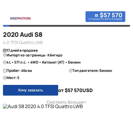
≈ $57 570
стоимость авто в корее
2020 Audi S8
4.0 TFSI Quattro LWB
17 дней в продаже
Импорт из-за границы · Кёнгидо
4 L • 571 л.с. • 4WD • Автомат (AT) • Бензин
Пробег: 46к км
Тип двигателя: Бензин
Мест: 5
от $57 570
USD
Хочу заказать
Смотреть больше