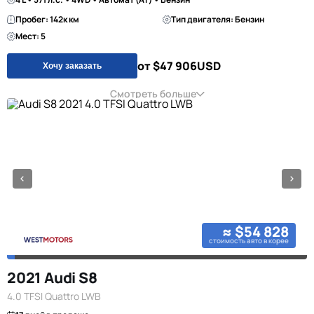
Пробег: 142к км
Тип двигателя: Бензин
Мест: 5
от $47 906
USD
Хочу заказать
Смотреть больше
≈ $54 828
стоимость авто в корее
2021 Audi S8
4.0 TFSI Quattro LWB