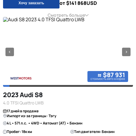
от $141 868
USD
Хочу заказать
Смотреть больше
≈ $87 931
стоимость авто в корее
2023 Audi S8
4.0 TFSI Quattro LWB
17 дней в продаже
Импорт из-за границы · Тэгу
4 L • 571 л.с. • 4WD • Автомат (AT) • Бензин
Пробег: 18к км
Тип двигателя: Бензин