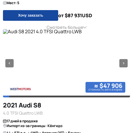
Мест: 5
от $87 931
USD
Хочу заказать
Смотреть больше
≈ $47 906
стоимость авто в корее
2021 Audi S8
4.0 TFSI Quattro LWB
17 дней в продаже
Импорт из-за границы · Кёнгидо
4 L • 571 л.с. • 4WD • Автомат (AT) • Бензин