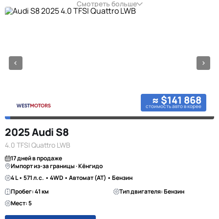
Смотреть больше
≈ $141 868
стоимость авто в корее
2025 Audi S8
4.0 TFSI Quattro LWB
17 дней в продаже
Импорт из-за границы · Кёнгидо
4 L • 571 л.с. • 4WD • Автомат (AT) • Бензин
Пробег: 41 км
Тип двигателя: Бензин
Мест: 5