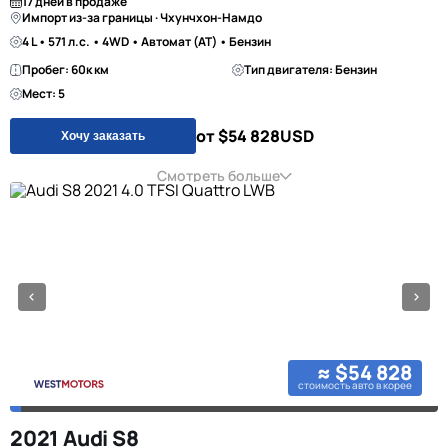
17 дней в продаже
Импорт из-за границы · Чхунчхон-Намдо
4 L • 571 л.с. • 4WD • Автомат (AT) • Бензин
Пробег: 60к км
Тип двигателя: Бензин
Мест: 5
от $54 828
USD
Хочу заказать
Смотреть больше
≈ $54 828
стоимость авто в корее
2021 Audi S8