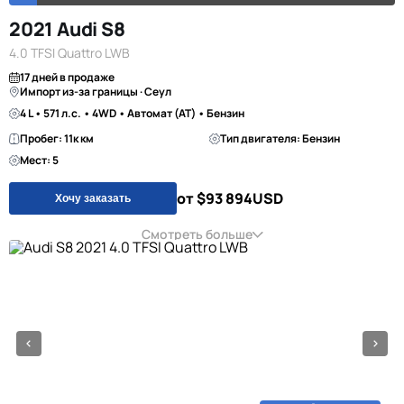
2021 Audi S8
4.0 TFSI Quattro LWB
17 дней в продаже
Импорт из-за границы · Сеул
4 L • 571 л.с. • 4WD • Автомат (AT) • Бензин
Пробег: 11к км
Тип двигателя: Бензин
Мест: 5
от $93 894
USD
Хочу заказать
Смотреть больше