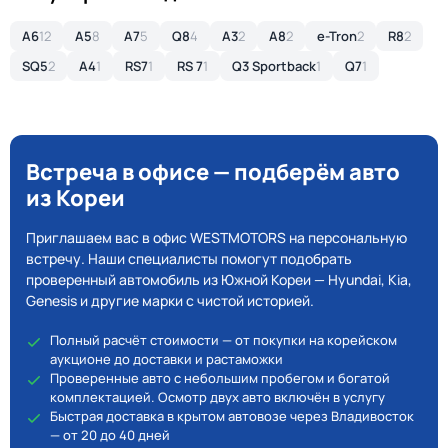
A6
12
A5
8
A7
5
Q8
4
A3
2
A8
2
e-Tron
2
R8
2
SQ5
2
A4
1
RS7
1
RS 7
1
Q3 Sportback
1
Q7
1
Встреча в офисе — подберём авто
из Кореи
Приглашаем вас в офис WESTMOTORS на персональную
встречу. Наши специалисты помогут подобрать
проверенный автомобиль из Южной Кореи — Hyundai, Kia,
Genesis и другие марки с чистой историей.
Полный расчёт стоимости — от покупки на корейском
аукционе до доставки и растаможки
Проверенные авто с небольшим пробегом и богатой
комплектацией. Осмотр двух авто включён в услугу
Быстрая доставка в крытом автовозе через Владивосток
— от 20 до 40 дней