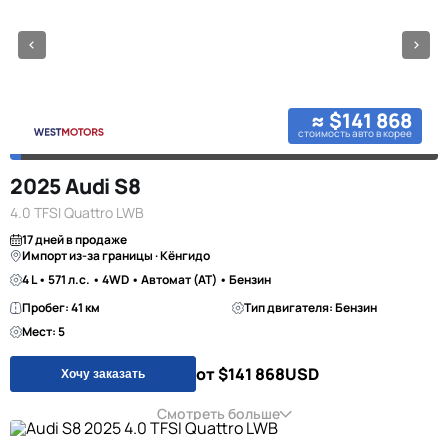
≈ $141 868
стоимость авто в корее
2025 Audi S8
4.0 TFSI Quattro LWB
17 дней в продаже
Импорт из-за границы · Кёнгидо
4 L • 571 л.с. • 4WD • Автомат (AT) • Бензин
Пробег: 41 км
Тип двигателя: Бензин
Мест: 5
от $141 868
USD
Хочу заказать
Смотреть больше