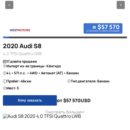
≈ $57 570
стоимость авто в корее
2020 Audi S8
4.0 TFSI Quattro LWB
17 дней в продаже
Импорт из-за границы · Кёнгидо
4 L • 571 л.с. • 4WD • Автомат (AT) • Бензин
Пробег: 46к км
Тип двигателя: Бензин
Мест: 5
от $57 570
USD
Хочу заказать
Смотреть больше