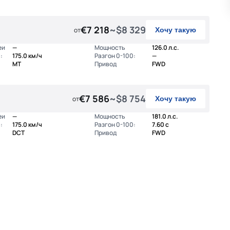
€7 218
~$8 329
от
Хочу такую
еи
—
Мощность
126.0 л.с.
:
175.0 км/ч
Разгон 0-100:
—
MT
Привод
FWD
€7 586
~$8 754
от
Хочу такую
еи
—
Мощность
181.0 л.с.
:
175.0 км/ч
Разгон 0-100:
7.60 с
DCT
Привод
FWD