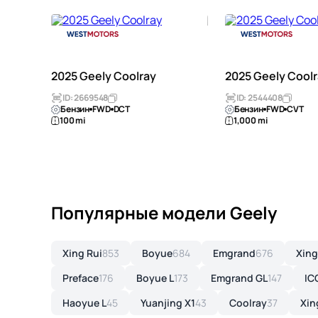
2025 Geely Coolray
2025 Geely Cool
ID: 2669548
ID: 2544408
Бензин
FWD
DCT
Бензин
FWD
CVT
100 mi
1,000 mi
Популярные модели Geely
Xing Rui
853
Boyue
684
Emgrand
676
Xing
Preface
176
Boyue L
173
Emgrand GL
147
IC
Haoyue L
45
Yuanjing X1
43
Coolray
37
Xin