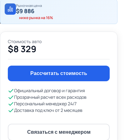
 выпуска
2025
CVT · 1.5 · 
Рыночная цена
тинг:
5.0/5
Бензин · 5-
$9 886
ация
Цюаньчжоу
местн.
од
Geely Automobile
ниже рынка на 16%
азать
Отчёт по авто
бег
100 км
Стоимость авто
ов
Внедорожник/Кроссовер
$8 329
 двигателя:
Бензин
т:
5
с. скорость:
175 км/ч
. момент:
152 Нм
Рассчитать стоимость
Официальный договор и гарантия
Прозрачный расчет всех расходов
Персональный менеджер 24/7
Доставка под ключ от 2 месяцев
Связаться с менеджером