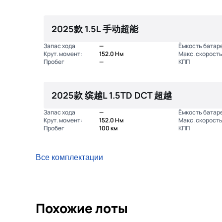
2025款 1.5L 手动超能
Запас хода
—
Ёмкость батар
Крут. момент:
152.0 Нм
Макс. скорость
Пробег
—
КПП
2025款 缤越L 1.5TD DCT 超越
Запас хода
—
Ёмкость батар
Крут. момент:
152.0 Нм
Макс. скорость
Пробег
100 км
КПП
Все комплектации
Похожие лоты