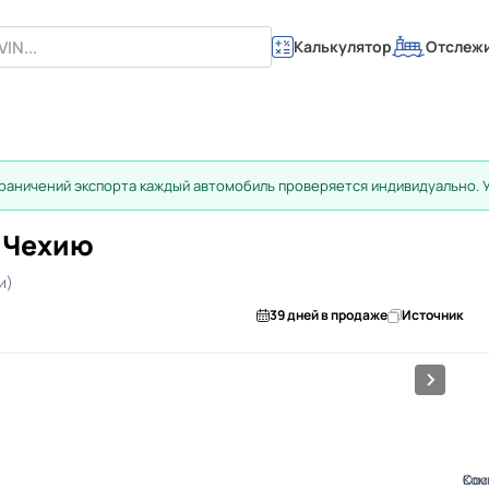
Калькулятор
Отслеж
раничений экспорта каждый автомобиль проверяется индивидуально. 
в Чехию
и)
39 дней в продаже
Источник
1/9
Ком
Сос