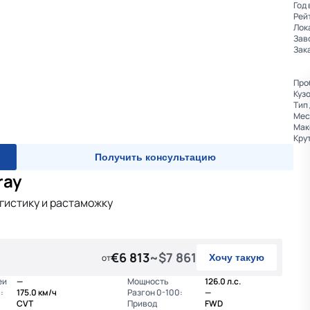
Год
Рей
Лок
Зав
Зак
Про
Куз
Тип
Мес
Мак
Крут
Получить консультацию
ray
огистику и растаможку
€6 813
~$7 861
от
Хочу такую
еи
—
Мощность
126.0 л.с.
:
175.0 км/ч
Разгон 0-100:
—
CVT
Привод
FWD