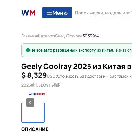
Меню
Главная
Каталог
Geely
Coolray
3033944
Не все авто разрешены к экспорту из Китая.
Из-за ог
Geely Coolray 2025 из Китая 
$ 8,329
USD
(Стоимость без доставки и растаможк
2025款 1.5L CVT 超能
9/9
ОПИСАНИЕ