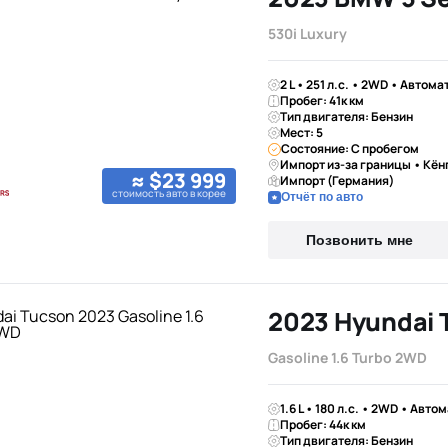
530i Luxury
2 L • 251 л.с. • 2WD • Автома
Пробег: 41к км
Тип двигателя: Бензин
Мест: 5
Состояние: С пробегом
Импорт из-за границы • Кён
≈ $23 999
Импорт (Германия)
стоимость авто в корее
Отчёт по авто
Позвонить мне
2023 Hyundai 
Gasoline 1.6 Turbo 2WD
1.6 L • 180 л.с. • 2WD • Авто
Пробег: 44к км
Тип двигателя: Бензин