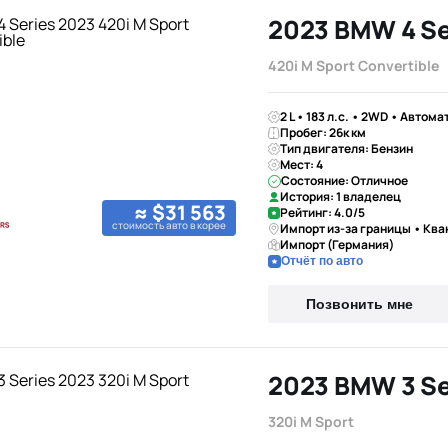
2023 BMW 4 Se
420i M Sport Convertible
2 L • 183 л.с. • 2WD • Автома
Пробег: 26к км
Тип двигателя: Бензин
Мест: 4
Состояние: Отличное
История: 1 владелец
≈ $31 563
Рейтинг: 4.0/5
стоимость авто в корее
Импорт из-за границы • Кв
Импорт (Германия)
Отчёт по авто
Позвонить мне
2023 BMW 3 Se
320i M Sport