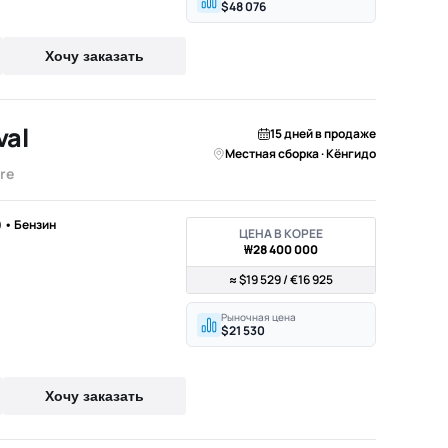
$48 076
Хочу заказать
val
15 дней в продаже
Местная сборка · Кёнгидо
re
) • Бензин
ЦЕНА В КОРЕЕ
₩28 400 000
≈ $19 529 / €16 925
Рыночная цена
$21 530
Хочу заказать