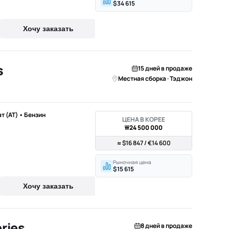
$34 615
Хочу заказать
s
15 дней в продаже
Местная сборка · Тэджон
ат (AT) • Бензин
ЦЕНА В КОРЕЕ
₩24 500 000
≈ $16 847 / €14 600
Рыночная цена
$15 615
Хочу заказать
ries
8 дней в продаже