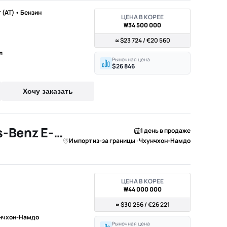
т (AT) • Бензин
ЦЕНА В КОРЕЕ
₩34 500 000
≈ $23 724 / €20 560
л
Рыночная цена
$26 846
Хочу заказать
2023 Mercedes-Benz E-Class
1 день в продаже
Импорт из-за границы · Чхунчхон-Намдо
ЦЕНА В КОРЕЕ
₩44 000 000
≈ $30 256 / €26 221
унчхон-Намдо
Рыночная цена