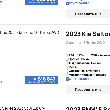
стоимость авто в корее
Отчёт по авто
Позвонить мне
2023 Kia Selto
Gasoline 1.6 Turbo 2WD
1.6 L • 177 л.с. • 2WD • Автом
Пробег: 19к км
Тип двигателя: Бензин
Мест: 5
Состояние: Отличное
Местная сборка • Тэджон
≈ $16 847
Отчёт по авто
стоимость авто в корее
Позвонить мне
2023 BMW 5 Se