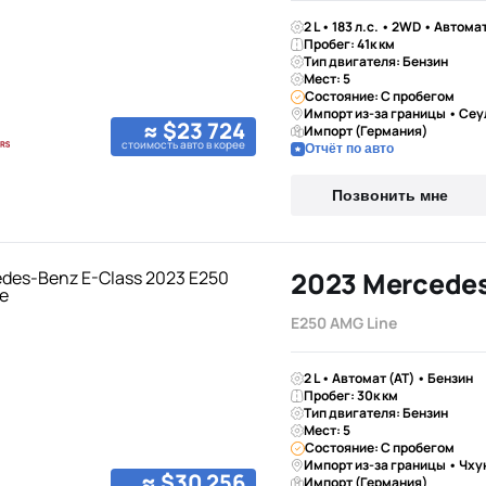
2 L • 183 л.с. • 2WD • Автома
Пробег: 41к км
Тип двигателя: Бензин
Мест: 5
Состояние: С пробегом
Импорт из-за границы • Сеу
≈ $23 724
Импорт (Германия)
стоимость авто в корее
Отчёт по авто
Позвонить мне
E250 AMG Line
2 L • Автомат (AT) • Бензин
Пробег: 30к км
Тип двигателя: Бензин
Мест: 5
Состояние: С пробегом
Импорт из-за границы • Чх
≈ $30 256
Импорт (Германия)