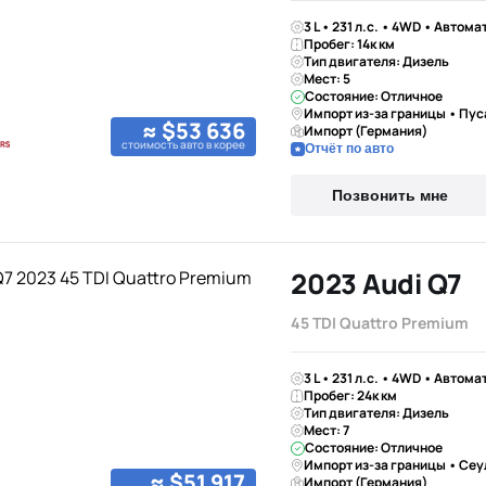
3 L • 231 л.с. • 4WD • Автома
Пробег: 14к км
Тип двигателя: Дизель
Мест: 5
Состояние: Отличное
Импорт из-за границы • Пус
≈ $53 636
Импорт (Германия)
стоимость авто в корее
Отчёт по авто
Позвонить мне
2023 Audi Q7
45 TDI Quattro Premium
3 L • 231 л.с. • 4WD • Автома
Пробег: 24к км
Тип двигателя: Дизель
Мест: 7
Состояние: Отличное
Импорт из-за границы • Сеу
≈ $51 917
Импорт (Германия)