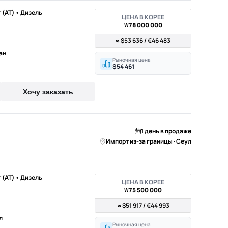
т (AT) • Дизель
ЦЕНА В КОРЕЕ
₩78 000 000
≈ $53 636 / €46 483
ан
Рыночная цена
$54 461
Хочу заказать
1 день в продаже
Импорт из-за границы · Сеул
т (AT) • Дизель
ЦЕНА В КОРЕЕ
₩75 500 000
≈ $51 917 / €44 993
л
Рыночная цена