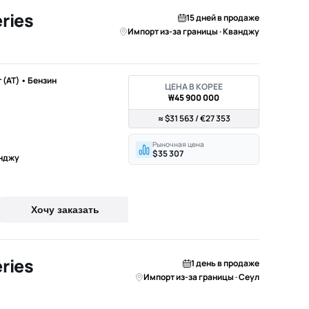
ries
15 дней в продаже
Импорт из-за границы · Кванджу
т (AT) • Бензин
ЦЕНА В КОРЕЕ
₩45 900 000
≈ $31 563 / €27 353
Рыночная цена
$35 307
анджу
Хочу заказать
ries
1 день в продаже
Импорт из-за границы · Сеул