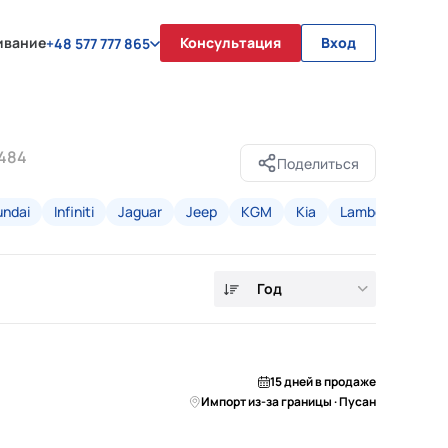
ивание
Консультация
Вход
+48 577 777 865
 484
Поделиться
ndai
Infiniti
Jaguar
Jeep
KGM
Kia
Lamborghini
Год
15 дней в продаже
Импорт из-за границы · Пусан