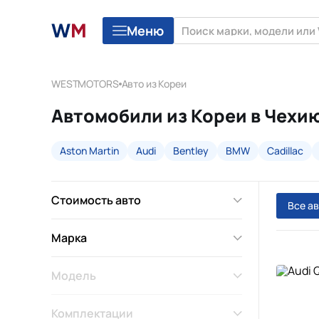
Меню
WESTMOTORS
Авто из Кореи
Автомобили из Кореи в Чехию
Aston Martin
Audi
Bentley
BMW
Cadillac
Стоимость авто
Все а
Марка
Модель
Комплектации