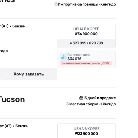
Импорт из-за границы · Кёнгидо
т (AT) • Бензин
ЦЕНА В КОРЕЕ
₩34 900 000
≈ $23 999 / €20 798
гидо
Рыночная цена
$34 076
значительно ниже рынка (-30%)
Хочу заказать
Tucson
15 дней в продаже
Местная сборка · Кёнгидо
мат (AT) • Бензин
ЦЕНА В КОРЕЕ
₩23 900 000