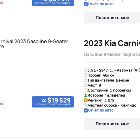
стоимость авто в корее
Отчёт по авто
Позвонить мне
2023 Kia Carni
Gasoline 9-Seater Signatu
3.5 L • 294 л.с. • Автомат (AT
Пробег: 46к км
Тип двигателя: Бензин
Мест: 9
Состояние: С пробегом
История: 1 владелец
≈ $19 529
Рейтинг: 3.0/5
стоимость авто в корее
Местная сборка • Кёнгидо
Отчёт по авто
Позвонить мне