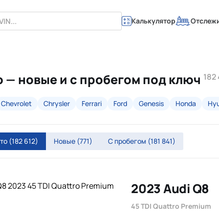
Калькулятор
Отслеж
 — новые и с пробегом под ключ
182
Chevrolet
Chrysler
Ferrari
Ford
Genesis
Honda
Hyu
вто
(182 612)
Новые
(771)
С пробегом
(181 841)
2023 Audi Q8
45 TDI Quattro Premium