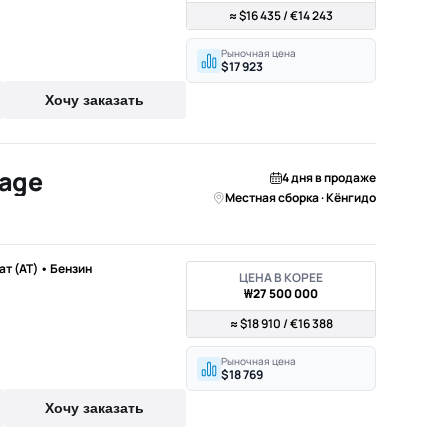
≈ $16 435 / €14 243
Рыночная цена
$17 923
Хочу заказать
tage
4 дня в продаже
Местная сборка · Кёнгидо
мат (AT) • Бензин
ЦЕНА В КОРЕЕ
₩27 500 000
≈ $18 910 / €16 388
Рыночная цена
$18 769
Хочу заказать