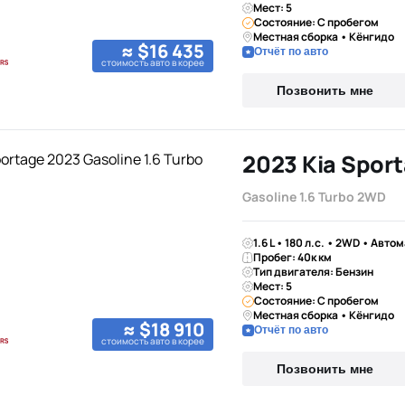
Мест: 5
Состояние: С пробегом
Местная сборка • Кёнгидо
≈ $16 435
Отчёт по авто
стоимость авто в корее
Позвонить мне
2023 Kia Spor
Gasoline 1.6 Turbo 2WD
1.6 L • 180 л.с. • 2WD • Авто
Пробег: 40к км
Тип двигателя: Бензин
Мест: 5
Состояние: С пробегом
Местная сборка • Кёнгидо
≈ $18 910
Отчёт по авто
стоимость авто в корее
Позвонить мне