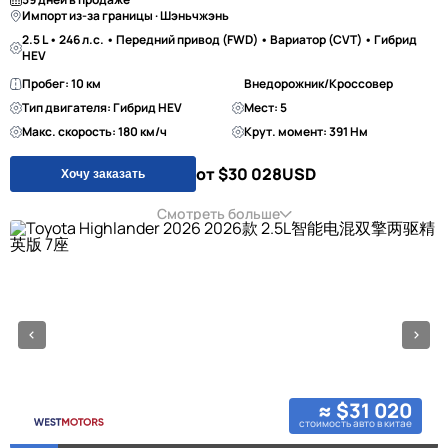
Импорт из-за границы · Шэньчжэнь
2.5 L • 246 л.с. • Передний привод (FWD) • Вариатор (CVT) • Гибрид
HEV
Пробег: 10 км
Внедорожник/Кроссовер
Тип двигателя: Гибрид HEV
Мест: 5
Макс. скорость: 180 км/ч
Крут. момент: 391 Нм
от $30 028
USD
Хочу заказать
Смотреть больше
≈ $31 020
стоимость авто в китае