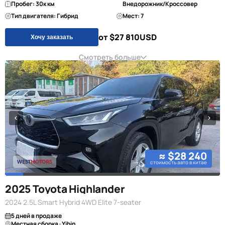
Пробег: 30к км
Внедорожник/Кроссовер
Тип двигателя: Гибрид
Мест: 7
от $27 810
USD
Хочу заказать
Смотреть больше
≈ $28 240
стоимость авто в китае
2025 Toyota Highlander
2024 2.5L Smart Hybrid 4WD Elite 7-seater
5 дней в продаже
Местная сборка · Yibin