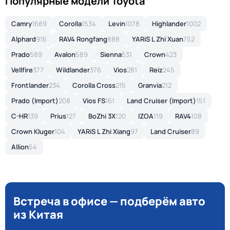
Популярные модели Toyota
Camry
1689
Corolla
1534
Levin
1078
Highlander
1002
Alphard
916
RAV4 Rongfang
888
YARiS L Zhi Xuan
752
Prado
589
Avalon
589
Sienna
531
Crown
423
Vellfire
377
Wildlander
376
Vios
281
Reiz
245
Frontlander
234
Corolla Cross
215
Granvia
212
Prado (Import)
208
Vios FS
161
Land Cruiser (Import)
151
C-HR
139
Prius
127
BoZhi 3X
120
IZOA
119
RAV4
108
Crown Kluger
104
YARiS L Zhi Xiang
97
Land Cruiser
89
Allion
54
Встреча в офисе — подберём авто
из Китая