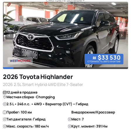
≈ $33 530
стоимость авто в китае
2026 Toyota Highlander
2026 2.5L Smart Hybrid 4WD Elite 7-Seater
12 дней в продаже
Местная сборка · Chongqing
2.5 L • 246 л.с. • 4WD • Вариатор (CVT) • Гибрид
Пробег: 100 км
Внедорожник/Кроссовер
Тип двигателя: Гибрид
Мест: 7
Макс. скорость: 180 км/ч
Крут. момент: 391 Нм