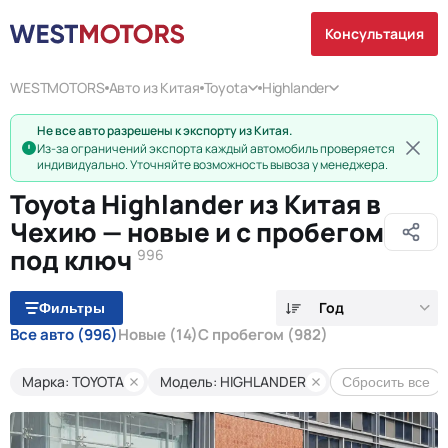
Консультация
WESTMOTORS
Авто из Китая
Toyota
Highlander
Не все авто разрешены к экспорту из Китая.
Из-за ограничений экспорта каждый автомобиль проверяется
индивидуально. Уточняйте возможность вывоза у менеджера.
Toyota Highlander из Китая в
Чехию — новые и с пробегом
под ключ
996
Год
Фильтры
Все авто
(996)
Новые
(14)
С пробегом
(982)
Марка: TOYOTA
Модель: HIGHLANDER
Сбросить все