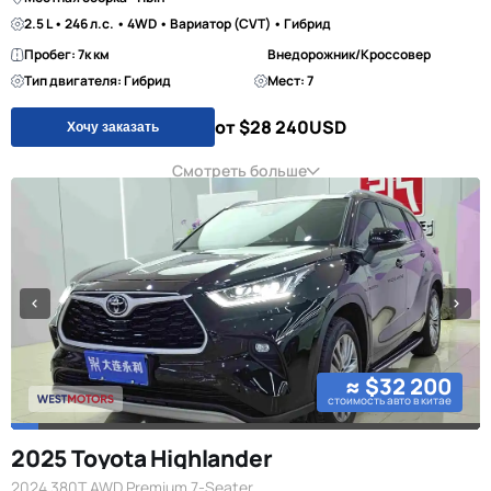
2.5 L • 246 л.с. • 4WD • Вариатор (CVT) • Гибрид
Пробег: 7к км
Внедорожник/Кроссовер
Тип двигателя: Гибрид
Мест: 7
от $28 240
USD
Хочу заказать
Смотреть больше
≈ $32 200
стоимость авто в китае
2025 Toyota Highlander
2024 380T AWD Premium 7-Seater