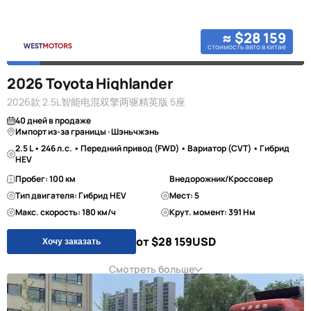
≈ $28 159
стоимость авто в китае
2026 Toyota Highlander
2026款 2.5L智能电混双擎两驱精英版 5座
40 дней в продаже
Импорт из-за границы · Шэньчжэнь
2.5 L • 246 л.с. • Передний привод (FWD) • Вариатор (CVT) • Гибрид
HEV
Пробег: 100 км
Внедорожник/Кроссовер
Тип двигателя: Гибрид HEV
Мест: 5
Макс. скорость: 180 км/ч
Крут. момент: 391 Нм
от $28 159
USD
Хочу заказать
Смотреть больше