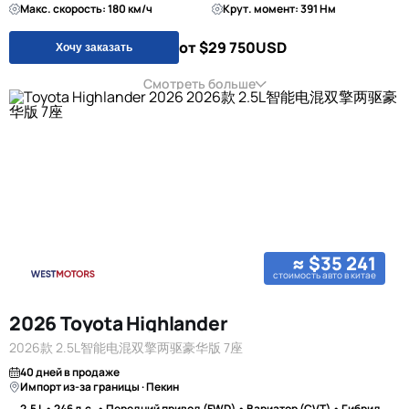
Макс. скорость: 180 км/ч
Крут. момент: 391 Нм
от $29 750
USD
Хочу заказать
Смотреть больше
≈ $35 241
стоимость авто в китае
2026 Toyota Highlander
2026款 2.5L智能电混双擎两驱豪华版 7座
40 дней в продаже
Импорт из-за границы · Пекин
2.5 L • 246 л.с. • Передний привод (FWD) • Вариатор (CVT) • Гибрид