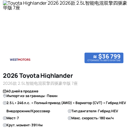
≈ $36 799
стоимость авто в китае
2026 Toyota Highlander
2026款 2.5L智能电混双擎四驱豪华版 7座
40 дней в продаже
Импорт из-за границы · Пекин
2.5 L • 246 л.с. • Полный привод (AWD) • Вариатор (CVT) • Гибрид HEV
Внедорожник/Кроссовер
Тип двигателя: Гибрид HEV
Мест: 7
Макс. скорость: 180 км/ч
Крут. момент: 391 Нм