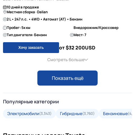
10 дней в продаже
Местная сборка · Dalian
2 L • 247 л.с. • 4WD • Автомат (AT) • Бензин
Пробег: 5к км
Внедорожник/Кроссовер
Тип двигателя: Бензин
Мест: 7
от $32 200
USD
Хочу заказать
Смотреть больше
Показать ещё
Популярные категории
Электромобили
Гибридные
Бензиновые
(3,343)
(3,760)
(4,3