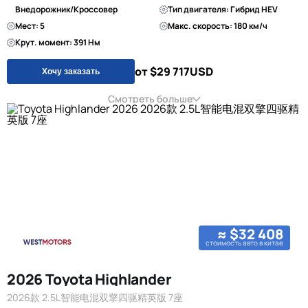
Внедорожник/Кроссовер
Тип двигателя: Гибрид HEV
Мест: 5
Макс. скорость: 180 км/ч
Крут. момент: 391 Нм
от $29 717
USD
Хочу заказать
Смотреть больше
≈ $32 408
стоимость авто в китае
2026 Toyota Highlander
2026款 2.5L智能电混双擎四驱精英版 7座