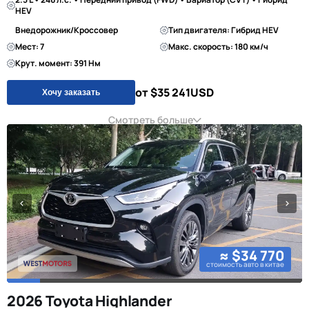
HEV
Внедорожник/Кроссовер
Тип двигателя: Гибрид HEV
Мест: 7
Макс. скорость: 180 км/ч
Крут. момент: 391 Нм
от $35 241
USD
Хочу заказать
Смотреть больше
≈ $34 770
стоимость авто в китае
2026 Toyota Highlander