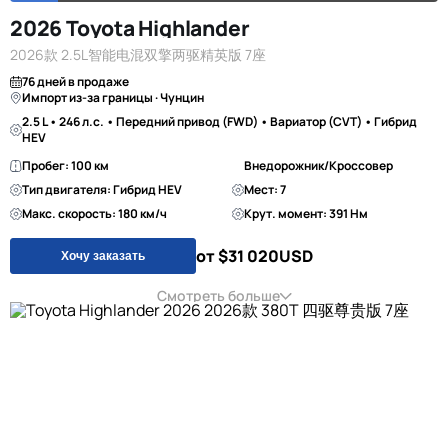
2026 Toyota Highlander
2026款 2.5L智能电混双擎两驱精英版 7座
76 дней в продаже
Импорт из-за границы · Чунцин
2.5 L • 246 л.с. • Передний привод (FWD) • Вариатор (CVT) • Гибрид
HEV
Пробег: 100 км
Внедорожник/Кроссовер
Тип двигателя: Гибрид HEV
Мест: 7
Макс. скорость: 180 км/ч
Крут. момент: 391 Нм
от $31 020
USD
Хочу заказать
Смотреть больше