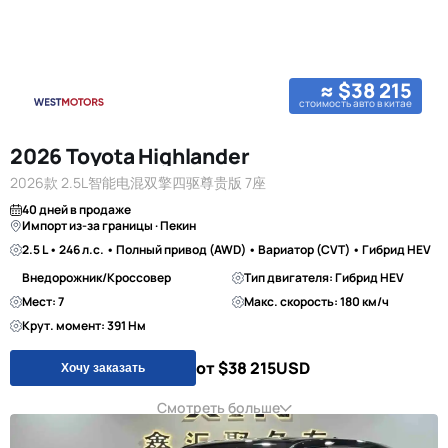
≈ $38 215
стоимость авто в китае
2026 Toyota Highlander
2026款 2.5L智能电混双擎四驱尊贵版 7座
40 дней в продаже
Импорт из-за границы · Пекин
2.5 L • 246 л.с. • Полный привод (AWD) • Вариатор (CVT) • Гибрид HEV
Внедорожник/Кроссовер
Тип двигателя: Гибрид HEV
Мест: 7
Макс. скорость: 180 км/ч
Крут. момент: 391 Нм
от $38 215
USD
Хочу заказать
Смотреть больше