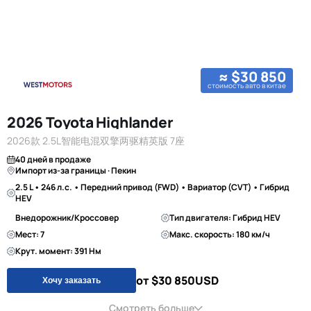
≈ $30 850
стоимость авто в китае
2026 Toyota Highlander
2026款 2.5L智能电混双擎两驱精英版 7座
40 дней в продаже
Импорт из-за границы · Пекин
2.5 L • 246 л.с. • Передний привод (FWD) • Вариатор (CVT) • Гибрид
HEV
Внедорожник/Кроссовер
Тип двигателя: Гибрид HEV
Мест: 7
Макс. скорость: 180 км/ч
Крут. момент: 391 Нм
от $30 850
USD
Хочу заказать
Смотреть больше