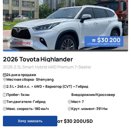
≈ $30 200
стоимость авто в китае
2026 Toyota Highlander
2026 2.5L Smart Hybrid 4WD Premium 7-Seater
24 дня в продаже
Местная сборка · Shenyang
2.5 L • 246 л.с. • 4WD • Вариатор (CVT) • Гибрид
Пробег: 5к км
Внедорожник/Кроссовер
Тип двигателя: Гибрид
Мест: 7
Макс. скорость: 180 км/ч
Крут. момент: 391 Нм
от $30 200
USD
Хочу заказать