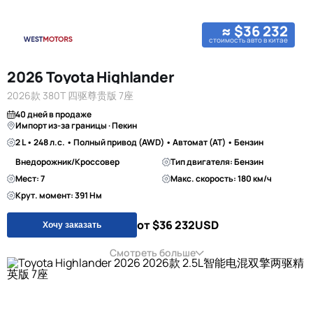
≈ $36 232
стоимость авто в китае
2026 Toyota Highlander
2026款 380T 四驱尊贵版 7座
40 дней в продаже
Импорт из-за границы · Пекин
2 L • 248 л.с. • Полный привод (AWD) • Автомат (AT) • Бензин
Внедорожник/Кроссовер
Тип двигателя: Бензин
Мест: 7
Макс. скорость: 180 км/ч
Крут. момент: 391 Нм
от $36 232
USD
Хочу заказать
Смотреть больше