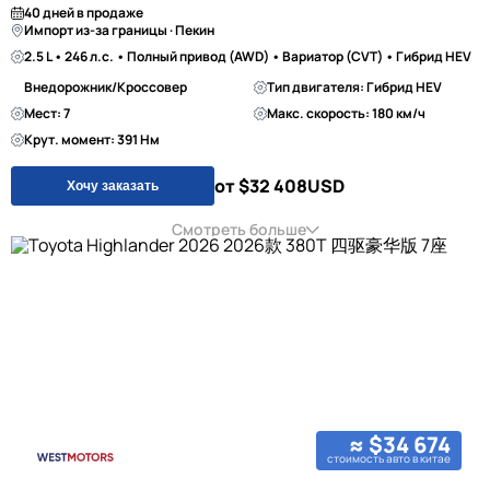
40 дней в продаже
Импорт из-за границы · Пекин
2.5 L • 246 л.с. • Полный привод (AWD) • Вариатор (CVT) • Гибрид HEV
Внедорожник/Кроссовер
Тип двигателя: Гибрид HEV
Мест: 7
Макс. скорость: 180 км/ч
Крут. момент: 391 Нм
от $32 408
USD
Хочу заказать
Смотреть больше
≈ $34 674
стоимость авто в китае