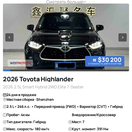
Смотреть больше
≈ $30 200
стоимость авто в китае
2026 Toyota Highlander
2026 2.5L Smart Hybrid 2WD Elite 7-Seater
24 дня в продаже
Местная сборка · Shenzhen
2.5 L • 246 л.с. • Передний привод (FWD) • Вариатор (CVT) • Гибрид
Пробег: 4к км
Внедорожник/Кроссовер
Тип двигателя: Гибрид
Мест: 7
Макс. скорость: 180 км/ч
Крут. момент: 391 Нм