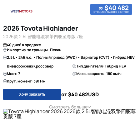
≈ $40 482
стоимость авто в китае
2026 Toyota Highlander
2026款 2.5L智能电混双擎四驱至尊版 7座
40 дней в продаже
Импорт из-за границы · Пекин
2.5 L • 246 л.с. • Полный привод (AWD) • Вариатор (CVT) • Гибрид HEV
Внедорожник/Кроссовер
Тип двигателя: Гибрид HEV
Мест: 7
Макс. скорость: 180 км/ч
Крут. момент: 391 Нм
от $40 482
USD
Хочу заказать
Смотреть больше