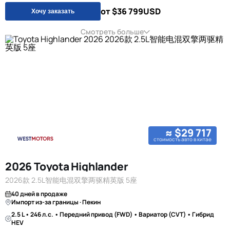
от $36 799
USD
Хочу заказать
Смотреть больше
≈ $29 717
стоимость авто в китае
2026 Toyota Highlander
2026款 2.5L智能电混双擎两驱精英版 5座
40 дней в продаже
Импорт из-за границы · Пекин
2.5 L • 246 л.с. • Передний привод (FWD) • Вариатор (CVT) • Гибрид
HEV