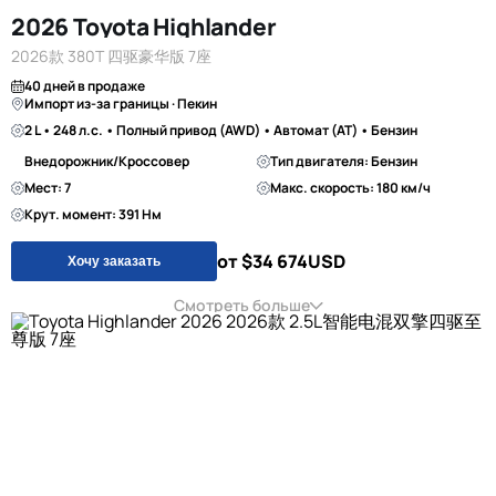
2026 Toyota Highlander
2026款 380T 四驱豪华版 7座
40 дней в продаже
Импорт из-за границы · Пекин
2 L • 248 л.с. • Полный привод (AWD) • Автомат (AT) • Бензин
Внедорожник/Кроссовер
Тип двигателя: Бензин
Мест: 7
Макс. скорость: 180 км/ч
Крут. момент: 391 Нм
от $34 674
USD
Хочу заказать
Смотреть больше