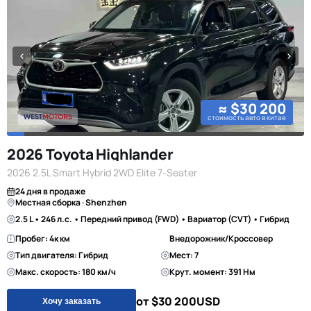
≈ $30 200
стоимость авто в китае
2026 Toyota Highlander
2026 2.5L Smart Hybrid 2WD Elite 7-Seater
24 дня в продаже
Местная сборка · Shenzhen
2.5 L • 246 л.с. • Передний привод (FWD) • Вариатор (CVT) • Гибрид
Пробег: 4к км
Внедорожник/Кроссовер
Тип двигателя: Гибрид
Мест: 7
Макс. скорость: 180 км/ч
Крут. момент: 391 Нм
от $30 200
USD
Хочу заказать