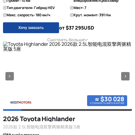
Пробег: 10 км
Внедорожник/Кроссовер
Тип двигателя: Гибрид HEV
Мест: 7
Макс. скорость: 180 км/ч
Крут. момент: 391 Нм
от $37 295
USD
Хочу заказать
Смотреть больше
≈ $30 028
стоимость авто в китае
2026 Toyota Highlander
2026款 2.5L智能电混双擎两驱精英版 5座
59 дней в продаже