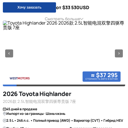
от $33 530
USD
Хочу заказать
Смотреть больше
≈ $37 295
стоимость авто в китае
2026 Toyota Highlander
2026款 2.5L智能电混双擎四驱尊贵版 7座
45 дней в продаже
Импорт из-за границы · Шэньчжэнь
2.5 L • 246 л.с. • Полный привод (AWD) • Вариатор (CVT) • Гибрид HEV