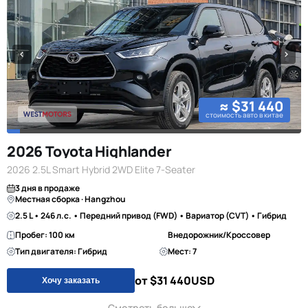
≈ $31 440
стоимость авто в китае
2026 Toyota Highlander
2026 2.5L Smart Hybrid 2WD Elite 7-Seater
3 дня в продаже
Местная сборка · Hangzhou
2.5 L • 246 л.с. • Передний привод (FWD) • Вариатор (CVT) • Гибрид
Пробег: 100 км
Внедорожник/Кроссовер
Тип двигателя: Гибрид
Мест: 7
от $31 440
USD
Хочу заказать
Смотреть больше