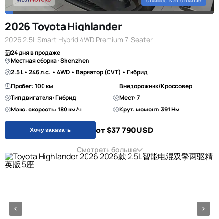
стоимость авто в китае
2026 Toyota Highlander
2026 2.5L Smart Hybrid 4WD Premium 7-Seater
24 дня в продаже
Местная сборка · Shenzhen
2.5 L • 246 л.с. • 4WD • Вариатор (CVT) • Гибрид
Пробег: 100 км
Внедорожник/Кроссовер
Тип двигателя: Гибрид
Мест: 7
Макс. скорость: 180 км/ч
Крут. момент: 391 Нм
от $37 790
USD
Хочу заказать
Смотреть больше