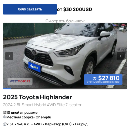
от $30 200
USD
Хочу заказать
Смотреть больше
≈ $27 810
стоимость авто в китае
2025 Toyota Highlander
2024 2.5L Smart Hybrid 4WD Elite 7-seater
10 дней в продаже
Местная сборка · Chengdu
2.5 L • 246 л.с. • 4WD • Вариатор (CVT) • Гибрид