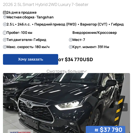
2026 2.5L Smart Hybrid 2WD Luxury 7-Seater
24 дня в продаже
Местная сборка · Tangshan
2.5 L • 246 л.с. • Передний привод (FWD) • Вариатор (CVT) • Гибрид
Пробег: 100 км
Внедорожник/Кроссовер
Тип двигателя: Гибрид
Мест: 7
Макс. скорость: 180 км/ч
Крут. момент: 391 Нм
от $34 770
USD
Хочу заказать
Смотреть больше
≈ $37 790