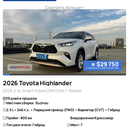
Смотреть больше
≈ $29 750
стоимость авто в китае
2026 Toyota Highlander
2026 2.5L Smart Hybrid 2WD Elite 7-Seater
19 дней в продаже
Местная сборка · Suzhou
2.5 L • 246 л.с. • Передний привод (FWD) • Вариатор (CVT) • Гибрид
Пробег: 800 км
Внедорожник/Кроссовер
Тип двигателя: Гибрид
Мест: 7