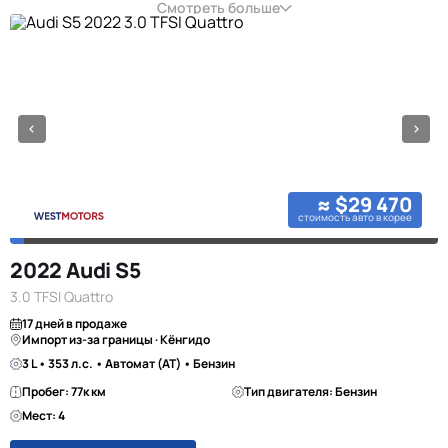
Смотреть больше
≈ $29 470
стоимость авто в корее
2022 Audi S5
3.0 TFSI Quattro
17 дней в продаже
Импорт из-за границы · Кёнгидо
3 L • 353 л.с. • Автомат (AT) • Бензин
Пробег: 77к км
Тип двигателя: Бензин
Мест: 4