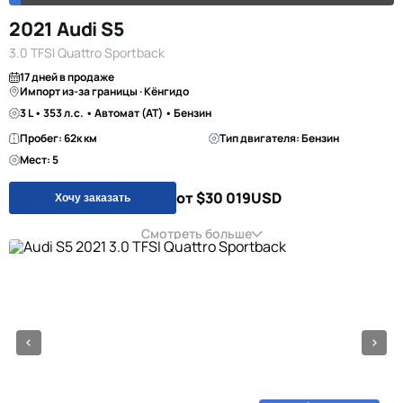
2021 Audi S5
3.0 TFSI Quattro Sportback
17 дней в продаже
Импорт из-за границы · Кёнгидо
3 L • 353 л.с. • Автомат (AT) • Бензин
Пробег: 62к км
Тип двигателя: Бензин
Мест: 5
от $30 019
USD
Хочу заказать
Смотреть больше