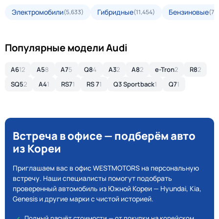
Электромобили
Гибридные
Бензиновые
(5,633)
(11,454)
(70
Популярные модели Audi
A6
12
A5
8
A7
5
Q8
4
A3
2
A8
2
e-Tron
2
R8
2
SQ5
2
A4
1
RS7
1
RS 7
1
Q3 Sportback
1
Q7
1
Встреча в офисе — подберём авто
из Кореи
Приглашаем вас в офис WESTMOTORS на персональную
встречу. Наши специалисты помогут подобрать
проверенный автомобиль из Южной Кореи — Hyundai, Kia,
Genesis и другие марки с чистой историей.
Полный расчёт стоимости — от покупки на корейском