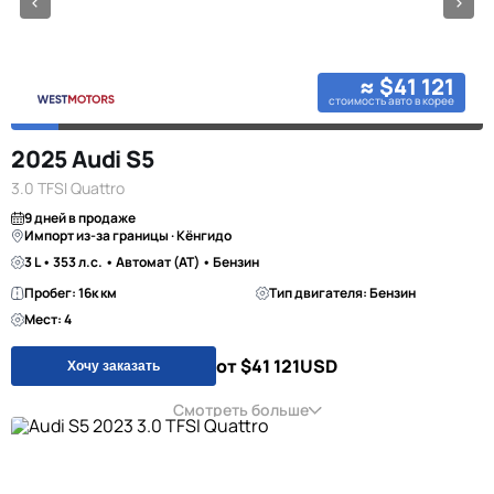
≈ $41 121
стоимость авто в корее
2025 Audi S5
3.0 TFSI Quattro
9 дней в продаже
Импорт из-за границы · Кёнгидо
3 L • 353 л.с. • Автомат (AT) • Бензин
Пробег: 16к км
Тип двигателя: Бензин
Мест: 4
от $41 121
USD
Хочу заказать
Смотреть больше