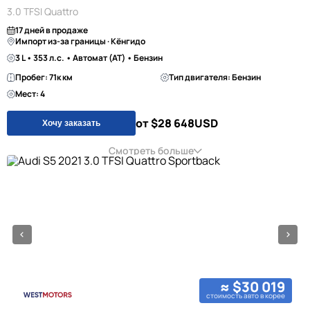
3.0 TFSI Quattro
17 дней в продаже
Импорт из-за границы · Кёнгидо
3 L • 353 л.с. • Автомат (AT) • Бензин
Пробег: 71к км
Тип двигателя: Бензин
Мест: 4
от $28 648
USD
Хочу заказать
Смотреть больше
≈ $30 019
стоимость авто в корее