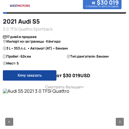
≈ $30 019
стоимость авто в корее
2021 Audi S5
3.0 TFSI Quattro Sportback
17 дней в продаже
Импорт из-за границы · Кёнгидо
3 L • 353 л.с. • Автомат (AT) • Бензин
Пробег: 62к км
Тип двигателя: Бензин
Мест: 5
от $30 019
USD
Хочу заказать
Смотреть больше