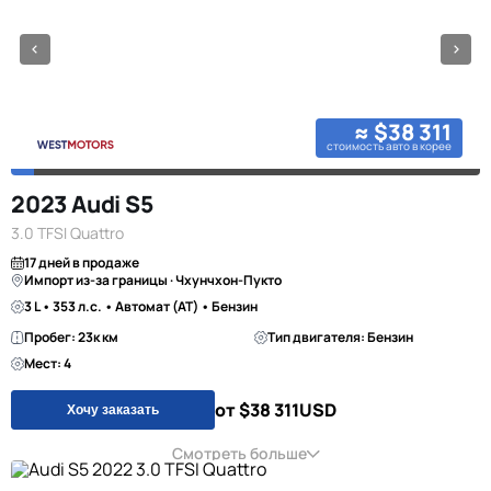
≈ $38 311
стоимость авто в корее
2023 Audi S5
3.0 TFSI Quattro
17 дней в продаже
Импорт из-за границы · Чхунчхон-Пукто
3 L • 353 л.с. • Автомат (AT) • Бензин
Пробег: 23к км
Тип двигателя: Бензин
Мест: 4
от $38 311
USD
Хочу заказать
Смотреть больше