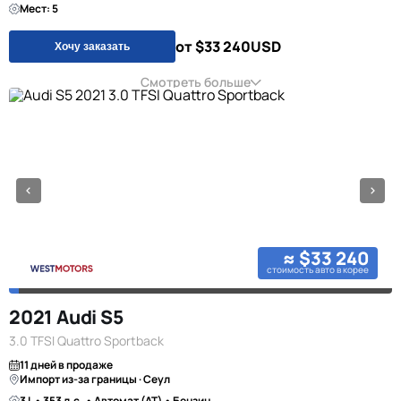
Мест: 5
от $33 240
USD
Хочу заказать
Смотреть больше
≈ $33 240
стоимость авто в корее
2021 Audi S5
3.0 TFSI Quattro Sportback
11 дней в продаже
Импорт из-за границы · Сеул
3 L • 353 л.с. • Автомат (AT) • Бензин