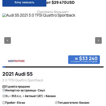
от $29 470
USD
Хочу заказать
Смотреть больше
≈ $33 240
стоимость авто в корее
2021 Audi S5
3.0 TFSI Quattro Sportback
11 дней в продаже
Импорт из-за границы · Сеул
3 L • 353 л.с. • Автомат (AT) • Бензин
Пробег: 51к км
Тип двигателя: Бензин