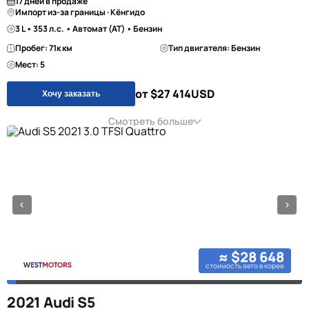
17 дней в продаже
Импорт из-за границы · Кёнгидо
3 L • 353 л.с. • Автомат (AT) • Бензин
Пробег: 71к км
Тип двигателя: Бензин
Мест: 5
от $27 414
USD
Хочу заказать
Смотреть больше
≈ $28 648
стоимость авто в корее
2021 Audi S5