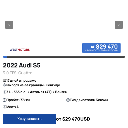
≈ $29 470
стоимость авто в корее
2022 Audi S5
3.0 TFSI Quattro
17 дней в продаже
Импорт из-за границы · Кёнгидо
3 L • 353 л.с. • Автомат (AT) • Бензин
Пробег: 77к км
Тип двигателя: Бензин
Мест: 4
от $29 470
USD
Хочу заказать