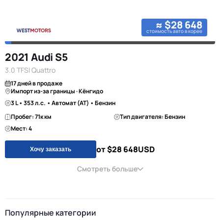
≈ $28 648
стоимость авто в корее
2021 Audi S5
3.0 TFSI Quattro
17 дней в продаже
Импорт из-за границы · Кёнгидо
3 L • 353 л.с. • Автомат (AT) • Бензин
Пробег: 71к км
Тип двигателя: Бензин
Мест: 4
от $28 648
USD
Хочу заказать
Смотреть больше
Популярные категории