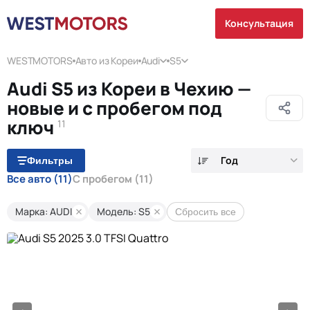
Консультация
WESTMOTORS
Авто из Кореи
Audi
S5
Audi S5 из Кореи в Чехию —
новые и с пробегом под
ключ
11
Год
Фильтры
Все авто
(11)
С пробегом
(11)
Марка: AUDI
Модель: S5
Сбросить все