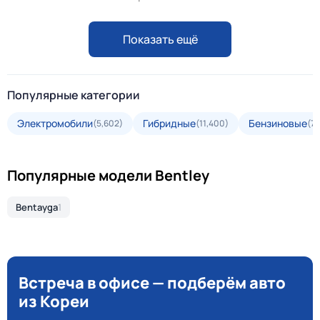
Показать ещё
Популярные категории
Электромобили
Гибридные
Бензиновые
(5,602)
(11,400)
(70
Популярные модели Bentley
Bentayga
1
Встреча в офисе — подберём авто
из Кореи