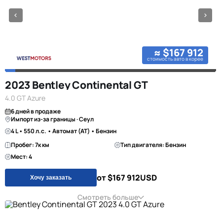
≈ $167 912
стоимость авто в корее
2023 Bentley Continental GT
4.0 GT Azure
6 дней в продаже
Импорт из-за границы · Сеул
4 L • 550 л.с. • Автомат (AT) • Бензин
Пробег: 7к км
Тип двигателя: Бензин
Мест: 4
от $167 912
USD
Хочу заказать
Смотреть больше