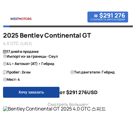
≈ $291 276
стоимость авто в корее
2025 Bentley Continental GT
4.0 GTC 스피드
17 дней в продаже
Импорт из-за границы · Сеул
4 L • Автомат (AT) • Гибрид
Пробег: 2к км
Тип двигателя: Гибрид
Мест: 4
от $291 276
USD
Хочу заказать
Смотреть больше