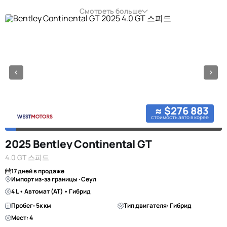
Смотреть больше
≈ $276 883
стоимость авто в корее
2025 Bentley Continental GT
4.0 GT 스피드
17 дней в продаже
Импорт из-за границы · Сеул
4 L • Автомат (AT) • Гибрид
Пробег: 5к км
Тип двигателя: Гибрид
Мест: 4