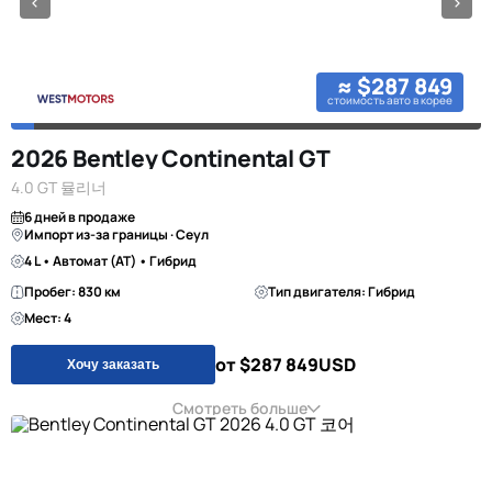
≈ $287 849
стоимость авто в корее
2026 Bentley Continental GT
4.0 GT 뮬리너
6 дней в продаже
Импорт из-за границы · Сеул
4 L • Автомат (AT) • Гибрид
Пробег: 830 км
Тип двигателя: Гибрид
Мест: 4
от $287 849
USD
Хочу заказать
Смотреть больше