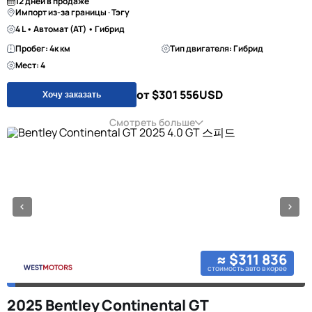
12 дней в продаже
Импорт из-за границы · Тэгу
4 L • Автомат (AT) • Гибрид
Пробег: 4к км
Тип двигателя: Гибрид
Мест: 4
от $301 556
USD
Хочу заказать
Смотреть больше
≈ $311 836
стоимость авто в корее
2025 Bentley Continental GT