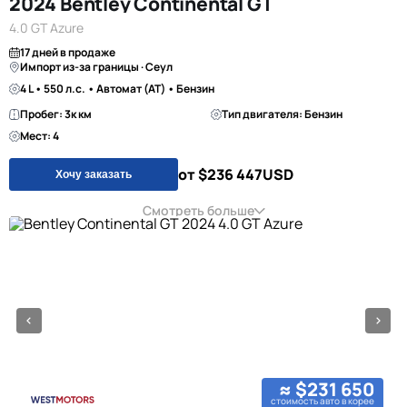
2024 Bentley Continental GT
4.0 GT Azure
17 дней в продаже
Импорт из-за границы · Сеул
4 L • 550 л.с. • Автомат (AT) • Бензин
Пробег: 3к км
Тип двигателя: Бензин
Мест: 4
от $236 447
USD
Хочу заказать
Смотреть больше
≈ $231 650
стоимость авто в корее