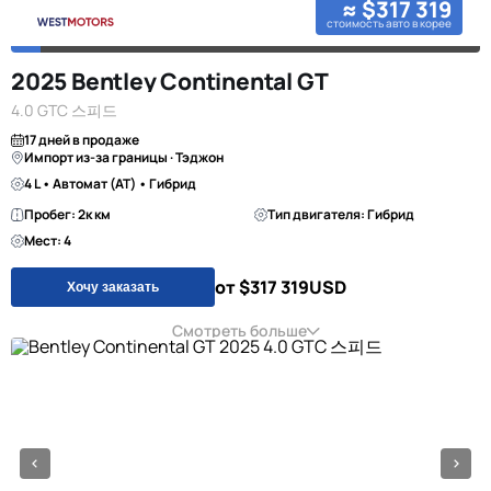
≈ $317 319
стоимость авто в корее
2025 Bentley Continental GT
4.0 GTC 스피드
17 дней в продаже
Импорт из-за границы · Тэджон
4 L • Автомат (AT) • Гибрид
Пробег: 2к км
Тип двигателя: Гибрид
Мест: 4
от $317 319
USD
Хочу заказать
Смотреть больше