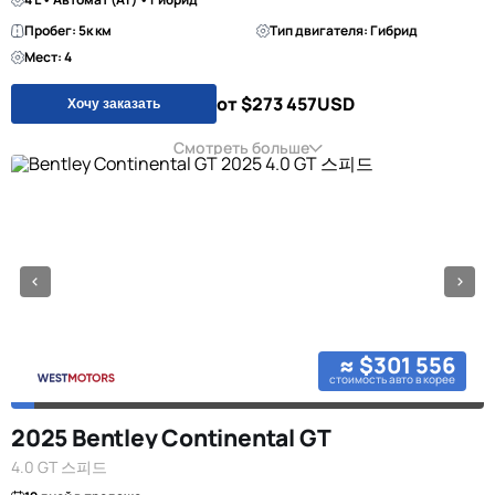
Пробег: 5к км
Тип двигателя: Гибрид
Мест: 4
от $273 457
USD
Хочу заказать
Смотреть больше
≈ $301 556
стоимость авто в корее
2025 Bentley Continental GT
4.0 GT 스피드