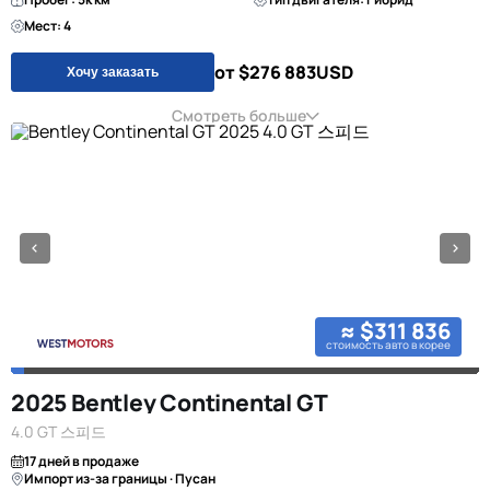
Мест: 4
от $276 883
USD
Хочу заказать
Смотреть больше
≈ $311 836
стоимость авто в корее
2025 Bentley Continental GT
4.0 GT 스피드
17 дней в продаже
Импорт из-за границы · Пусан