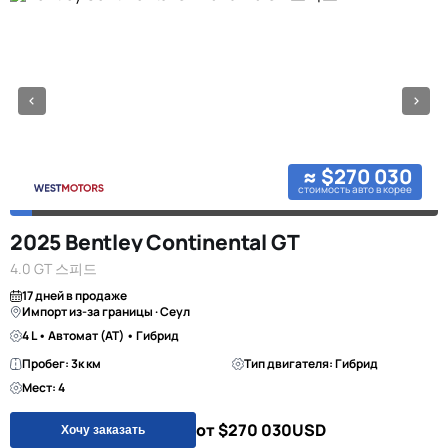
≈ $270 030
стоимость авто в корее
2025 Bentley Continental GT
4.0 GT 스피드
17 дней в продаже
Импорт из-за границы · Сеул
4 L • Автомат (AT) • Гибрид
Пробег: 3к км
Тип двигателя: Гибрид
Мест: 4
от $270 030
USD
Хочу заказать