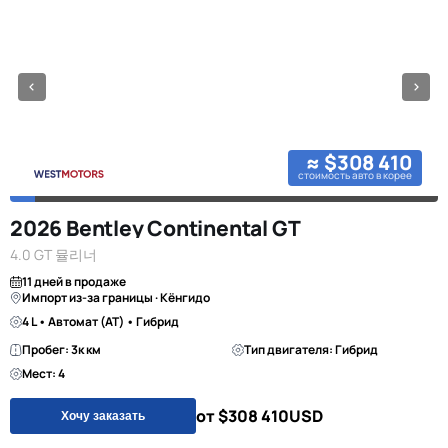
≈ $308 410
стоимость авто в корее
2026 Bentley Continental GT
4.0 GT 뮬리너
11 дней в продаже
Импорт из-за границы · Кёнгидо
4 L • Автомат (AT) • Гибрид
Пробег: 3к км
Тип двигателя: Гибрид
Мест: 4
от $308 410
USD
Хочу заказать