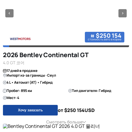
≈ $250 154
стоимость авто в корее
2026 Bentley Continental GT
4.0 GT 코어
17 дней в продаже
Импорт из-за границы · Сеул
4 L • Автомат (AT) • Гибрид
Пробег: 895 км
Тип двигателя: Гибрид
Мест: 4
от $250 154
USD
Хочу заказать
Смотреть больше