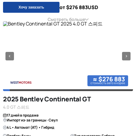
от $276 883
USD
Хочу заказать
Смотреть больше
≈ $276 883
стоимость авто в корее
2025 Bentley Continental GT
4.0 GT 스피드
17 дней в продаже
Импорт из-за границы · Сеул
4 L • Автомат (AT) • Гибрид
Пробег: 5к км
Тип двигателя: Гибрид