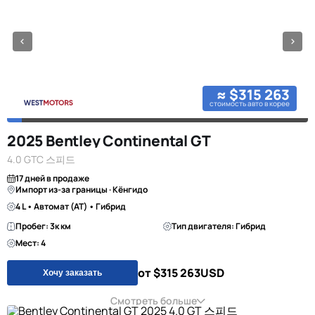
≈ $315 263
стоимость авто в корее
2025 Bentley Continental GT
4.0 GTC 스피드
17 дней в продаже
Импорт из-за границы · Кёнгидо
4 L • Автомат (AT) • Гибрид
Пробег: 3к км
Тип двигателя: Гибрид
Мест: 4
от $315 263
USD
Хочу заказать
Смотреть больше