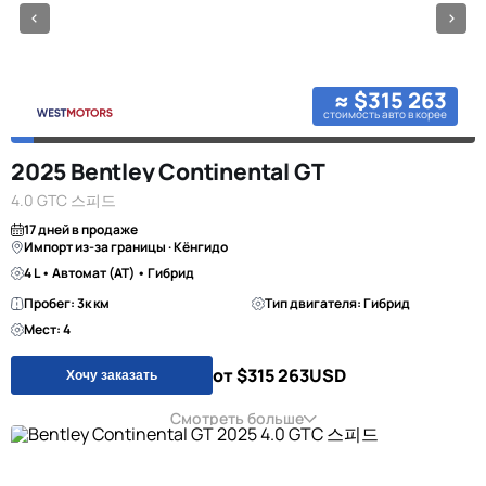
≈ $315 263
стоимость авто в корее
2025 Bentley Continental GT
4.0 GTC 스피드
17 дней в продаже
Импорт из-за границы · Кёнгидо
4 L • Автомат (AT) • Гибрид
Пробег: 3к км
Тип двигателя: Гибрид
Мест: 4
от $315 263
USD
Хочу заказать
Смотреть больше