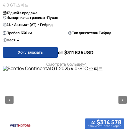
4.0 GT 스피드
17 дней в продаже
Импорт из-за границы · Пусан
4 L • Автомат (AT) • Гибрид
Пробег: 336 км
Тип двигателя: Гибрид
Мест: 4
от $311 836
USD
Хочу заказать
Смотреть больше
≈ $314 578
стоимость авто в корее