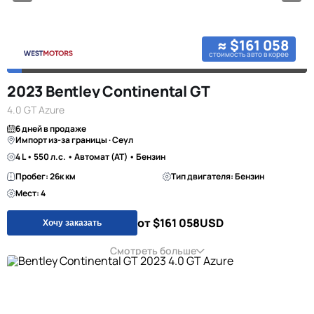
≈ $161 058
стоимость авто в корее
2023 Bentley Continental GT
4.0 GT Azure
6 дней в продаже
Импорт из-за границы · Сеул
4 L • 550 л.с. • Автомат (AT) • Бензин
Пробег: 26к км
Тип двигателя: Бензин
Мест: 4
от $161 058
USD
Хочу заказать
Смотреть больше