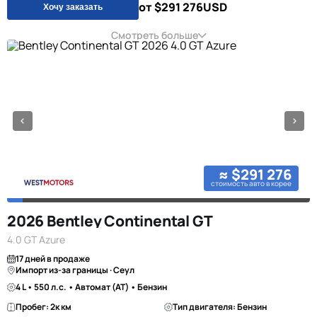
от $291 276
USD
Хочу заказать
Смотреть больше
≈ $291 276
стоимость авто в корее
2026 Bentley Continental GT
4.0 GT Azure
17 дней в продаже
Импорт из-за границы · Сеул
4 L • 550 л.с. • Автомат (AT) • Бензин
Пробег: 2к км
Тип двигателя: Бензин