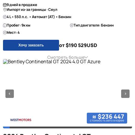
9 дней в продаже
Импорт из-за границы · Сеул
4 L • 550 л.с. • Автомат (AT) • Бензин
Пробег: 9к км
Тип двигателя: Бензин
Мест: 4
от $190 529
USD
Хочу заказать
Смотреть больше
≈ $236 447
стоимость авто в корее