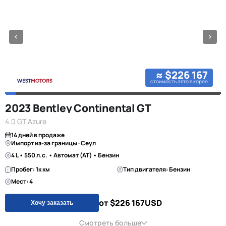
≈ $226 167
стоимость авто в корее
2023 Bentley Continental GT
4.0 GT Azure
14 дней в продаже
Импорт из-за границы · Сеул
4 L • 550 л.с. • Автомат (AT) • Бензин
Пробег: 1к км
Тип двигателя: Бензин
Мест: 4
от $226 167
USD
Хочу заказать
Смотреть больше