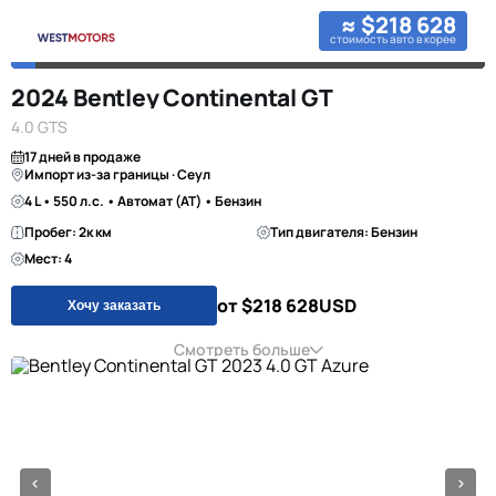
≈ $218 628
стоимость авто в корее
2024 Bentley Continental GT
4.0 GTS
17 дней в продаже
Импорт из-за границы · Сеул
4 L • 550 л.с. • Автомат (AT) • Бензин
Пробег: 2к км
Тип двигателя: Бензин
Мест: 4
от $218 628
USD
Хочу заказать
Смотреть больше