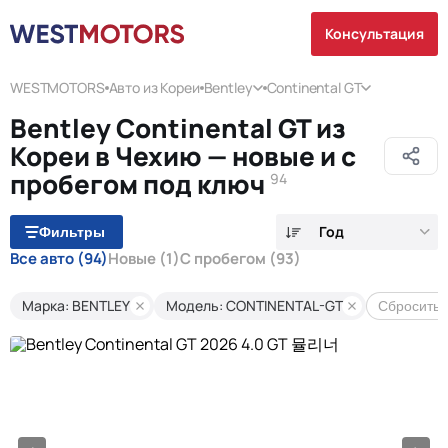
Консультация
WESTMOTORS
Авто из Кореи
Bentley
Continental GT
Bentley Continental GT из
Кореи в Чехию — новые и с
пробегом под ключ
94
Год
Фильтры
Все авто
(94)
Новые
(1)
С пробегом
(93)
Марка: BENTLEY
Модель: CONTINENTAL-GT
Сбросить 