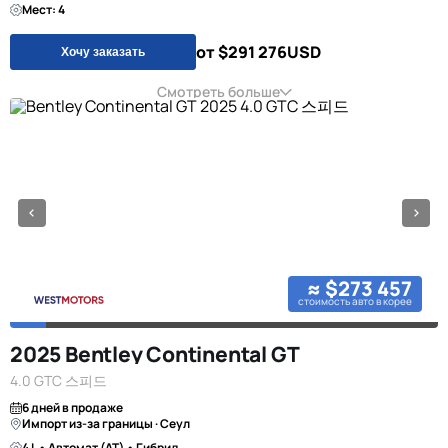
Мест: 4
от $291 276
USD
Хочу заказать
Смотреть больше
≈ $273 457
стоимость авто в корее
2025 Bentley Continental GT
4.0 GTC 스피드
6 дней в продаже
Импорт из-за границы · Сеул
4 L • Автомат (AT) • Гибрид