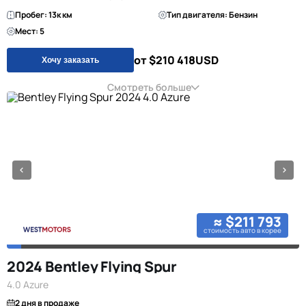
Пробег: 13к км
Тип двигателя: Бензин
Мест: 5
от $210 418
USD
Хочу заказать
Смотреть больше
≈ $211 793
стоимость авто в корее
2024 Bentley Flying Spur
4.0 Azure
2 дня в продаже