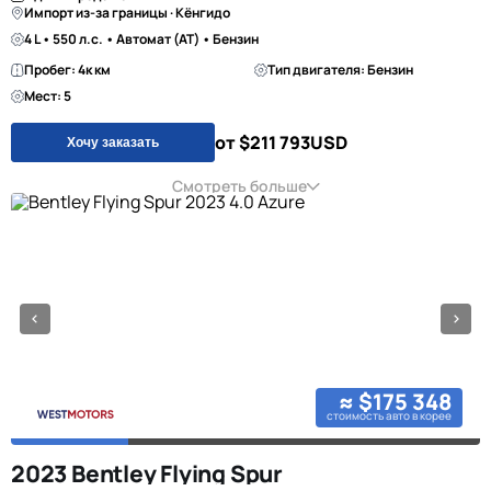
Импорт из-за границы · Кёнгидо
4 L • 550 л.с. • Автомат (AT) • Бензин
Пробег: 4к км
Тип двигателя: Бензин
Мест: 5
от $211 793
USD
Хочу заказать
Смотреть больше
≈ $175 348
стоимость авто в корее
2023 Bentley Flying Spur