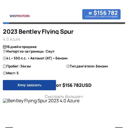
≈ $156 782
стоимость авто в корее
2023 Bentley Flying Spur
4.0 Azure
16 дней в продаже
Импорт из-за границы · Сеул
4 L • 550 л.с. • Автомат (AT) • Бензин
Пробег: 34к км
Тип двигателя: Бензин
Мест: 5
от $156 782
USD
Хочу заказать
Смотреть больше