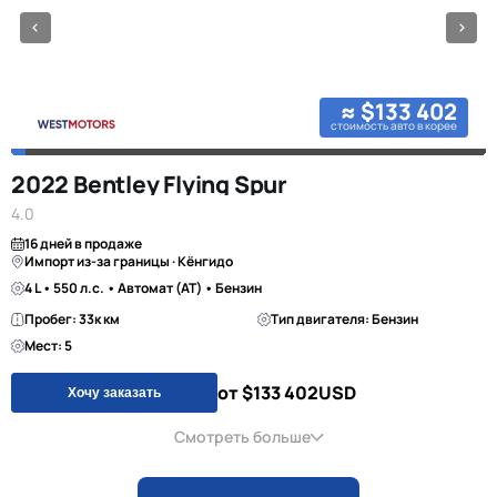
≈ $133 402
стоимость авто в корее
2022 Bentley Flying Spur
4.0
16 дней в продаже
Импорт из-за границы · Кёнгидо
4 L • 550 л.с. • Автомат (AT) • Бензин
Пробег: 33к км
Тип двигателя: Бензин
Мест: 5
от $133 402
USD
Хочу заказать
Смотреть больше