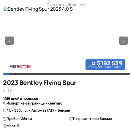
Смотреть больше
≈ $192 539
стоимость авто в корее
2023 Bentley Flying Spur
4.0 S
16 дней в продаже
Импорт из-за границы · Кёнгидо
4 L • 550 л.с. • Автомат (AT) • Бензин
Пробег: 28к км
Тип двигателя: Бензин
Мест: 5