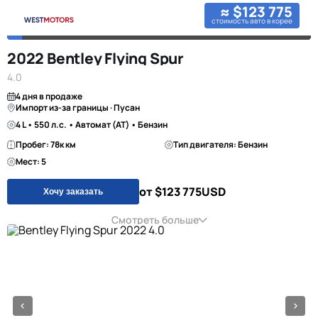
≈ $123 775
стоимость авто в корее
2022 Bentley Flying Spur
4.0
4 дня в продаже
Импорт из-за границы · Пусан
4 L • 550 л.с. • Автомат (AT) • Бензин
Пробег: 78к км
Тип двигателя: Бензин
Мест: 5
от $123 775
USD
Хочу заказать
Смотреть больше