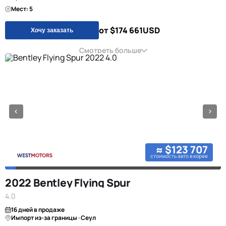
Мест: 5
от $174 661
USD
Хочу заказать
Смотреть больше
≈ $123 707
стоимость авто в корее
2022 Bentley Flying Spur
4.0
16 дней в продаже
Импорт из-за границы · Сеул