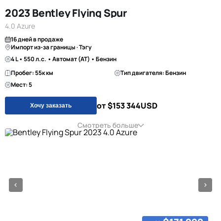
2023 Bentley Flying Spur
4.0 Azure
16 дней в продаже
Импорт из-за границы · Тэгу
4 L • 550 л.с. • Автомат (AT) • Бензин
Пробег: 55к км
Тип двигателя: Бензин
Мест: 5
от $153 344
USD
Хочу заказать
Смотреть больше