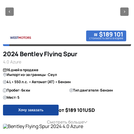
≈ $189 101
стоимость авто в корее
2024 Bentley Flying Spur
4.0 Azure
16 дней в продаже
Импорт из-за границы · Сеул
4 L • 550 л.с. • Автомат (AT) • Бензин
Пробег: 6к км
Тип двигателя: Бензин
Мест: 5
от $189 101
USD
Хочу заказать
Смотреть больше