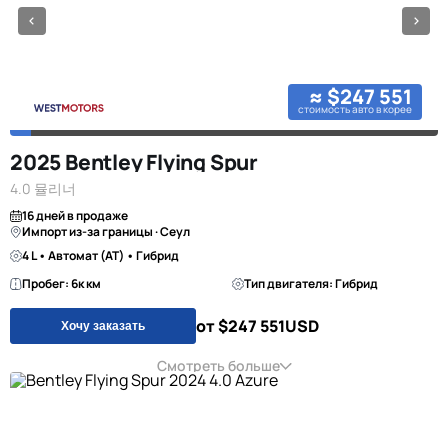
≈ $247 551
стоимость авто в корее
2025 Bentley Flying Spur
4.0 뮬리너
16 дней в продаже
Импорт из-за границы · Сеул
4 L • Автомат (AT) • Гибрид
Пробег: 6к км
Тип двигателя: Гибрид
от $247 551
USD
Хочу заказать
Смотреть больше