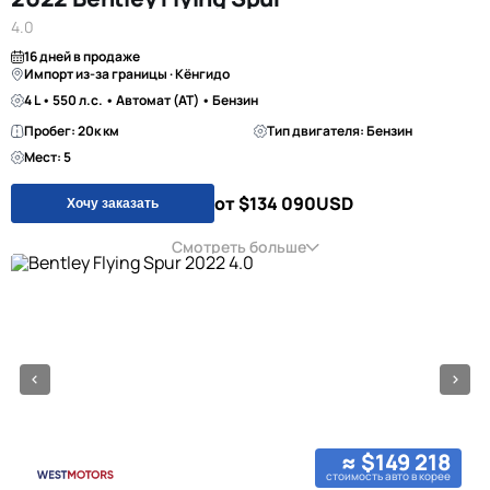
4.0
16 дней в продаже
Импорт из-за границы · Кёнгидо
4 L • 550 л.с. • Автомат (AT) • Бензин
Пробег: 20к км
Тип двигателя: Бензин
Мест: 5
от $134 090
USD
Хочу заказать
Смотреть больше
≈ $149 218
стоимость авто в корее