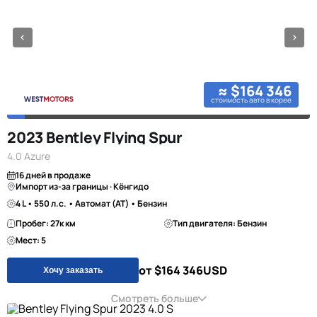
≈ $164 346
стоимость авто в корее
2023 Bentley Flying Spur
4.0 Azure
16 дней в продаже
Импорт из-за границы · Кёнгидо
4 L • 550 л.с. • Автомат (AT) • Бензин
Пробег: 27к км
Тип двигателя: Бензин
Мест: 5
от $164 346
USD
Хочу заказать
Смотреть больше