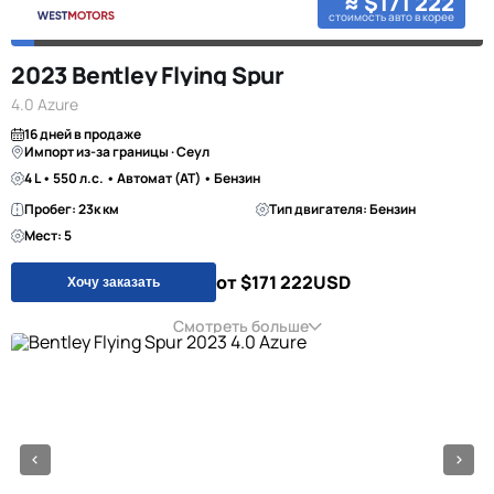
≈ $171 222
стоимость авто в корее
2023 Bentley Flying Spur
4.0 Azure
16 дней в продаже
Импорт из-за границы · Сеул
4 L • 550 л.с. • Автомат (AT) • Бензин
Пробег: 23к км
Тип двигателя: Бензин
Мест: 5
от $171 222
USD
Хочу заказать
Смотреть больше