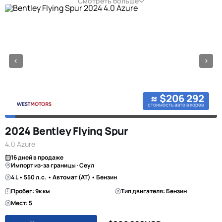
Смотреть больше
≈ $206 292
стоимость авто в корее
2024 Bentley Flying Spur
4.0 Azure
16 дней в продаже
Импорт из-за границы · Сеул
4 L • 550 л.с. • Автомат (AT) • Бензин
Пробег: 9к км
Тип двигателя: Бензин
Мест: 5