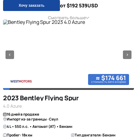
от $192 539
USD
Хочу заказать
Смотреть больше
≈ $174 661
стоимость авто в корее
2023 Bentley Flying Spur
4.0 Azure
16 дней в продаже
Импорт из-за границы · Сеул
4 L • 550 л.с. • Автомат (AT) • Бензин
Пробег: 18к км
Тип двигателя: Бензин