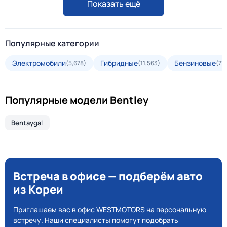
Показать ещё
Популярные категории
Электромобили
Гибридные
Бензиновые
(5,678)
(11,563)
(71
Популярные модели Bentley
Bentayga
1
Встреча в офисе — подберём авто
из Кореи
Приглашаем вас в офис WESTMOTORS на персональную
встречу. Наши специалисты помогут подобрать