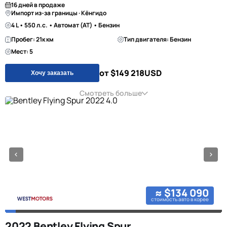
16 дней в продаже
Импорт из-за границы · Кёнгидо
4 L • 550 л.с. • Автомат (AT) • Бензин
Пробег: 21к км
Тип двигателя: Бензин
Мест: 5
от $149 218
USD
Хочу заказать
Смотреть больше
≈ $134 090
стоимость авто в корее
2022 Bentley Flying Spur