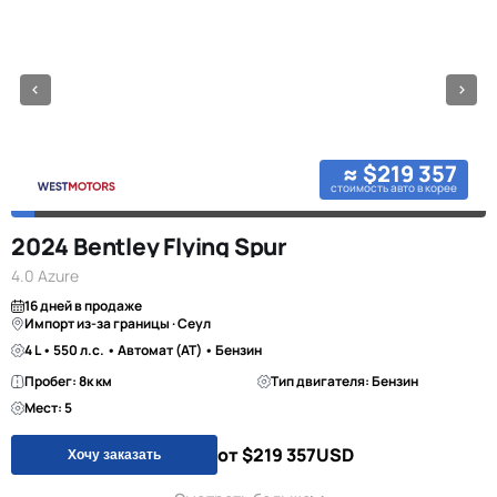
≈ $219 357
стоимость авто в корее
2024 Bentley Flying Spur
4.0 Azure
16 дней в продаже
Импорт из-за границы · Сеул
4 L • 550 л.с. • Автомат (AT) • Бензин
Пробег: 8к км
Тип двигателя: Бензин
Мест: 5
от $219 357
USD
Хочу заказать