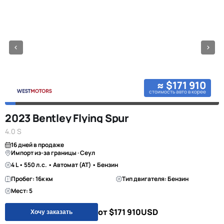
≈ $171 910
стоимость авто в корее
2023 Bentley Flying Spur
4.0 S
16 дней в продаже
Импорт из-за границы · Сеул
4 L • 550 л.с. • Автомат (AT) • Бензин
Пробег: 16к км
Тип двигателя: Бензин
Мест: 5
от $171 910
USD
Хочу заказать