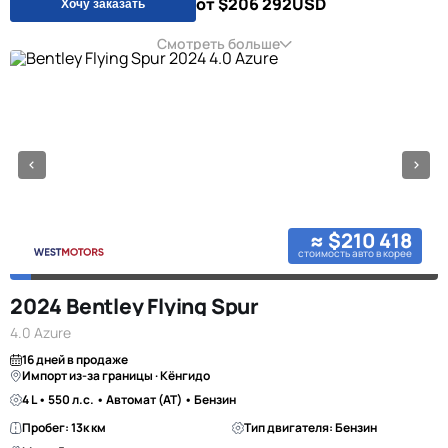
от $206 292
USD
Хочу заказать
Смотреть больше
≈ $210 418
стоимость авто в корее
2024 Bentley Flying Spur
4.0 Azure
16 дней в продаже
Импорт из-за границы · Кёнгидо
4 L • 550 л.с. • Автомат (AT) • Бензин
Пробег: 13к км
Тип двигателя: Бензин