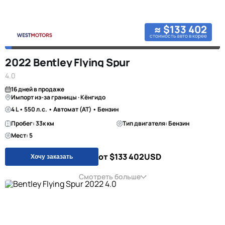
≈ $133 402
стоимость авто в корее
2022 Bentley Flying Spur
4.0
16 дней в продаже
Импорт из-за границы · Кёнгидо
4 L • 550 л.с. • Автомат (AT) • Бензин
Пробег: 33к км
Тип двигателя: Бензин
Мест: 5
от $133 402
USD
Хочу заказать
Смотреть больше