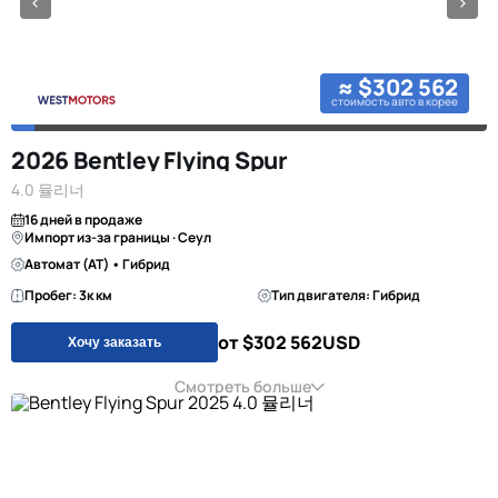
≈ $302 562
стоимость авто в корее
2026 Bentley Flying Spur
4.0 뮬리너
16 дней в продаже
Импорт из-за границы · Сеул
Автомат (AT) • Гибрид
Пробег: 3к км
Тип двигателя: Гибрид
от $302 562
USD
Хочу заказать
Смотреть больше