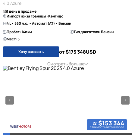
4.0 Azure
1 день в продаже
Импорт из-за границы · Кёнгидо
4 L • 550 л.с. • Автомат (AT) • Бензин
Пробег: 14к км
Тип двигателя: Бензин
Мест: 5
от $175 348
USD
Хочу заказать
Смотреть больше
≈ $153 344
стоимость авто в корее