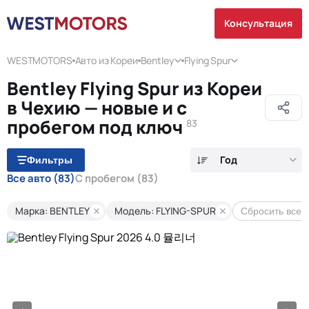
Консультация
WESTMOTORS
Авто из Кореи
Bentley
Flying Spur
Bentley Flying Spur из Кореи
в Чехию — новые и с
пробегом под ключ
83
Год
Фильтры
Все авто
(83)
С пробегом
(83)
Марка: BENTLEY
Модель: FLYING-SPUR
Сбросить все