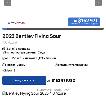
≈ $162 971
стоимость авто в корее
2023 Bentley Flying Spur
4.0 Azure
13 дней в продаже
Импорт из-за границы · Сеул
4 L • 550 л.с. • Автомат (AT) • Бензин
Пробег: 23к км
Тип двигателя: Бензин
Мест: 5
от $162 971
USD
Хочу заказать
Смотреть больше