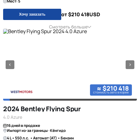
Мест: 5
от $210 418
USD
Хочу заказать
Смотреть больше
≈ $210 418
стоимость авто в корее
2024 Bentley Flying Spur
4.0 Azure
16 дней в продаже
Импорт из-за границы · Кёнгидо
4 L • 550 л.с. • Автомат (AT) • Бензин