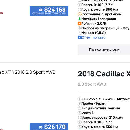
Макс. скорость: 210 км/ч
Разгон 0-100: 7.7 с
≈ $24 168
Крут. момент: 350 Нм
стоимость авто в корее
Состояние: С пробегом
История: 1 владелец
Рейтинг: 2.0/5
Импорт из-за границы • Сеу
Импорт (США)
Отчёт по авто
Позвонить мне
2018 Cadillac 
2.0 Sport AWD
2 L • 235 л.с. • 4WD • Автома
Пробег: 14к км
Тип двигателя: Бензин
Мест: 5
Макс. скорость: 210 км/ч
Разгон 0-100: 7.7 с
≈ $26 170
Крут. момент: 350 Нм