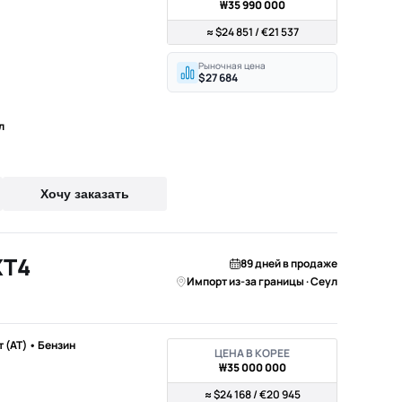
₩35 990 000
≈ $24 851 / €21 537
Рыночная цена
$27 684
л
Хочу заказать
XT4
89 дней в продаже
Импорт из-за границы · Сеул
т (AT) • Бензин
ЦЕНА В КОРЕЕ
₩35 000 000
≈ $24 168 / €20 945