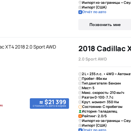
Импорт из-за границы • Сеу
Импорт (США)
Отчёт по авто
Позвонить мне
2018 Cadillac 
2.0 Sport AWD
2 L • 235 л.с. • 4WD • Автома
Пробег: 86к км
Тип двигателя: Бензин
Мест: 5
Макс. скорость: 210 км/ч
Разгон 0-100: 7.7 с
≈ $21 399
Крут. момент: 350 Нм
стоимость авто в корее
Состояние: С пробегом
История: 1 владелец
Рейтинг: 2.0/5
Импорт из-за границы • Сеу
Импорт (США)
Отчёт по авто