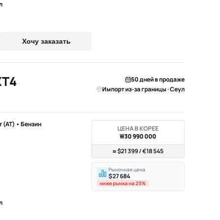
л
Хочу заказать
XT4
50 дней в продаже
Импорт из-за границы · Сеул
т (AT) • Бензин
ЦЕНА В КОРЕЕ
₩30 990 000
≈ $21 399 / €18 545
Рыночная цена
$27 684
ниже рынка на 23%
л