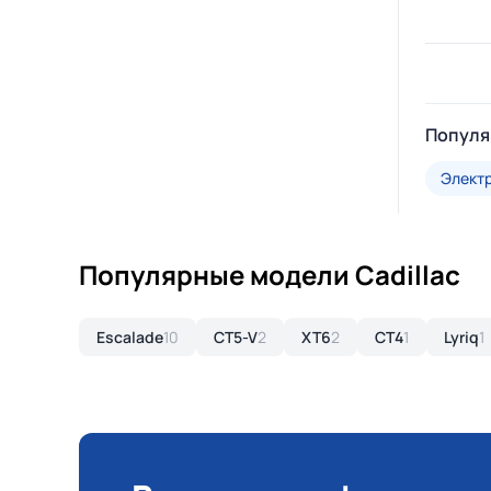
Популя
Элект
Популярные модели Cadillac
Escalade
10
CT5-V
2
XT6
2
CT4
1
Lyriq
1