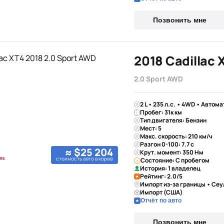
Позвонить мне
2018 Cadillac 
2.0 Sport AWD
2 L • 235 л.с. • 4WD • Автома
Пробег: 31к км
Тип двигателя: Бензин
Мест: 5
Макс. скорость: 210 км/ч
Разгон 0-100: 7.7 с
≈ $25 204
Крут. момент: 350 Нм
стоимость авто в корее
Состояние: С пробегом
История: 1 владелец
Рейтинг: 2.0/5
Импорт из-за границы • Сеу
Импорт (США)
Отчёт по авто
Позвонить мне