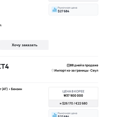
Рыночная цена
$27 684
л
Хочу заказать
XT4
88 дней в продаже
Импорт из-за границы · Сеул
т (AT) • Бензин
ЦЕНА В КОРЕЕ
₩37 900 000
≈ $26 170 / €22 680
Рыночная цена
$27 684