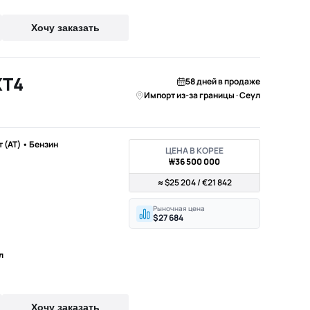
Хочу заказать
XT4
58 дней в продаже
Импорт из-за границы · Сеул
т (AT) • Бензин
ЦЕНА В КОРЕЕ
₩36 500 000
≈ $25 204 / €21 842
Рыночная цена
$27 684
л
Хочу заказать