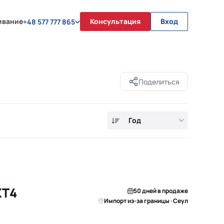
ивание
Консультация
Вход
+48 577 777 865
Поделиться
Год
XT4
50 дней в продаже
Импорт из-за границы · Сеул