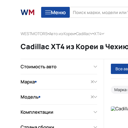
Меню
WESTMOTORS
Авто из Кореи
Cadillac
XT4
Cadillac XT4 из Кореи в Чехи
Стоимость авто
Все а
Марка
Марка:
Модель
Комплектации
Страна сборки