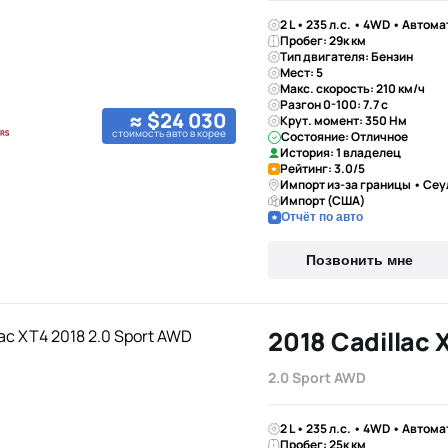
2 L • 235 л.с. • 4WD • Автома
Пробег: 29к км
Тип двигателя: Бензин
Мест: 5
Макс. скорость: 210 км/ч
Разгон 0-100: 7.7 с
≈ $24 030
Крут. момент: 350 Нм
стоимость авто в корее
Состояние: Отличное
История: 1 владелец
Рейтинг: 3.0/5
Импорт из-за границы • Сеу
Импорт (США)
Отчёт по авто
Позвонить мне
2018 Cadillac 
2.0 Sport AWD
2 L • 235 л.с. • 4WD • Автома
Пробег: 25к км