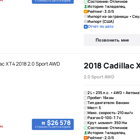
стоимость авто в корее
Состояние: Отличное
История: 1 владелец
Рейтинг: 3.0/5
Импорт из-за границы • Сеу
Импорт (США)
Отчёт по авто
Позвонить мне
2018 Cadillac 
2.0 Sport AWD
2 L • 235 л.с. • 4WD • Автома
Пробег: 16к км
Тип двигателя: Бензин
Мест: 5
Макс. скорость: 210 км/ч
Разгон 0-100: 7.7 с
≈ $26 578
Крут. момент: 350 Нм
стоимость авто в корее
Состояние: Отличное
История: 1 владелец
Рейтинг: 2.0/5