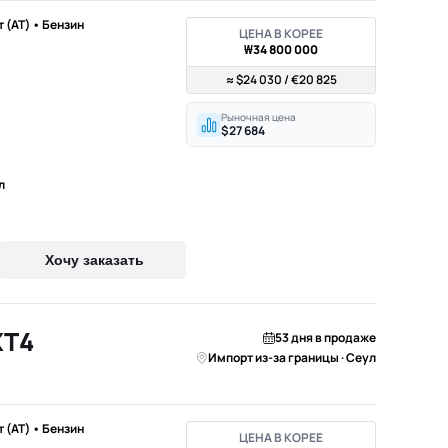
т (AT) • Бензин
ЦЕНА В КОРЕЕ
₩34 800 000
≈ $24 030 / €20 825
Рыночная цена
$27 684
л
Хочу заказать
XT4
53 дня в продаже
Импорт из-за границы · Сеул
т (AT) • Бензин
ЦЕНА В КОРЕЕ