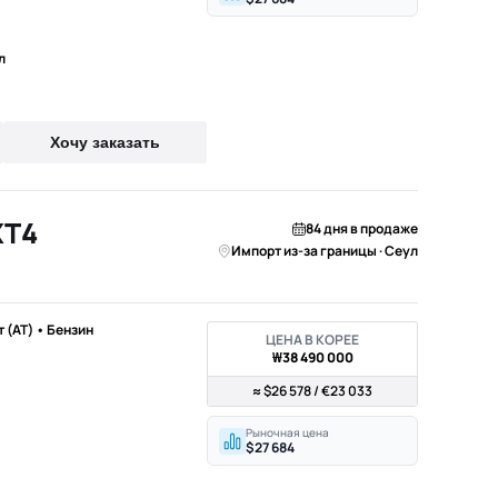
л
Хочу заказать
XT4
84 дня в продаже
Импорт из-за границы · Сеул
т (AT) • Бензин
ЦЕНА В КОРЕЕ
₩38 490 000
≈ $26 578 / €23 033
Рыночная цена
$27 684