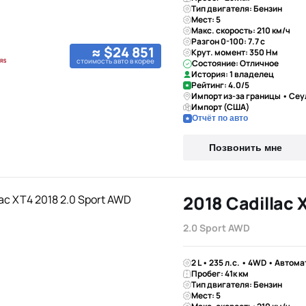
Тип двигателя: Бензин
Мест: 5
Макс. скорость: 210 км/ч
Разгон 0-100: 7.7 с
≈ $24 851
Крут. момент: 350 Нм
стоимость авто в корее
Состояние: Отличное
История: 1 владелец
Рейтинг: 4.0/5
Импорт из-за границы • Сеу
Импорт (США)
Отчёт по авто
Позвонить мне
2018 Cadillac 
2.0 Sport AWD
2 L • 235 л.с. • 4WD • Автома
Пробег: 41к км
Тип двигателя: Бензин
Мест: 5