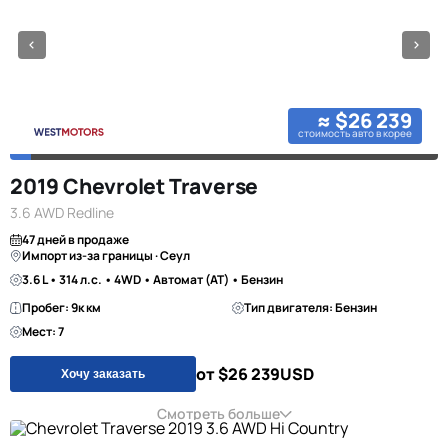
≈ $26 239
стоимость авто в корее
2019 Chevrolet Traverse
3.6 AWD Redline
47 дней в продаже
Импорт из-за границы · Сеул
3.6 L • 314 л.с. • 4WD • Автомат (AT) • Бензин
Пробег: 9к км
Тип двигателя: Бензин
Мест: 7
от $26 239
USD
Хочу заказать
Смотреть больше