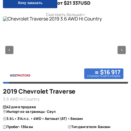
от $21 337
USD
Хочу заказать
Смотреть больше
≈ $16 917
стоимость авто в корее
2019 Chevrolet Traverse
3.6 AWD Hi Country
42 дня в продаже
Импорт из-за границы · Сеул
3.6 L • 314 л.с. • 4WD • Автомат (AT) • Бензин
Пробег: 136к км
Тип двигателя: Бензин