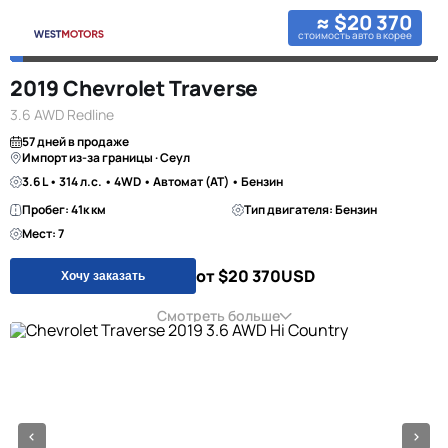
≈ $20 370
стоимость авто в корее
2019 Chevrolet Traverse
3.6 AWD Redline
57 дней в продаже
Импорт из-за границы · Сеул
3.6 L • 314 л.с. • 4WD • Автомат (AT) • Бензин
Пробег: 41к км
Тип двигателя: Бензин
Мест: 7
от $20 370
USD
Хочу заказать
Смотреть больше