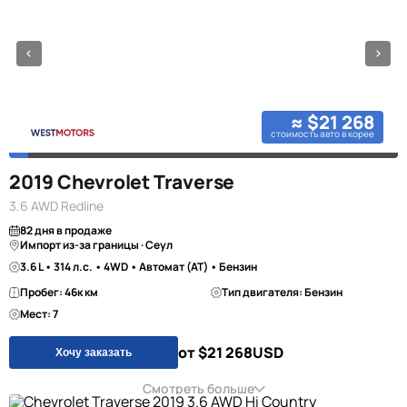
≈ $21 268
стоимость авто в корее
2019 Chevrolet Traverse
3.6 AWD Redline
82 дня в продаже
Импорт из-за границы · Сеул
3.6 L • 314 л.с. • 4WD • Автомат (AT) • Бензин
Пробег: 46к км
Тип двигателя: Бензин
Мест: 7
от $21 268
USD
Хочу заказать
Смотреть больше