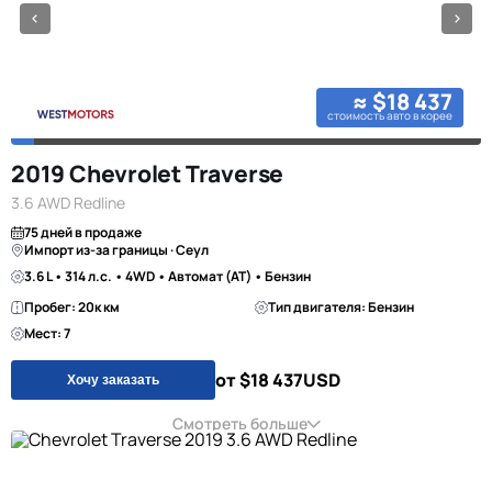
≈ $18 437
стоимость авто в корее
2019 Chevrolet Traverse
3.6 AWD Redline
75 дней в продаже
Импорт из-за границы · Сеул
3.6 L • 314 л.с. • 4WD • Автомат (AT) • Бензин
Пробег: 20к км
Тип двигателя: Бензин
Мест: 7
от $18 437
USD
Хочу заказать
Смотреть больше