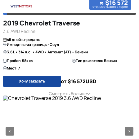
≈ $16 572
стоимость авто в корее
2019 Chevrolet Traverse
3.6 AWD Redline
45 дней в продаже
Импорт из-за границы · Сеул
3.6 L • 314 л.с. • 4WD • Автомат (AT) • Бензин
Пробег: 58к км
Тип двигателя: Бензин
Мест: 7
от $16 572
USD
Хочу заказать
Смотреть больше