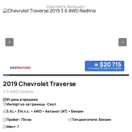
Смотреть больше
≈ $20 715
стоимость авто в корее
2019 Chevrolet Traverse
3.6 AWD Redline
91 день в продаже
Импорт из-за границы · Сеул
3.6 L • 314 л.с. • 4WD • Автомат (AT) • Бензин
Пробег: 73к км
Тип двигателя: Бензин
Мест: 7