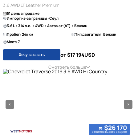
3.6 AWD LT Leather Premium
51 день в продаже
Импорт из-за границы · Сеул
3.6 L • 314 л.с. • 4WD • Автомат (AT) • Бензин
Пробег: 24к км
Тип двигателя: Бензин
Мест: 7
от $17 194
USD
Хочу заказать
Смотреть больше
≈ $26 170
стоимость авто в корее