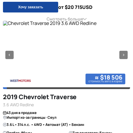
от $20 715
USD
Хочу заказать
Смотреть больше
≈ $18 506
стоимость авто в корее
2019 Chevrolet Traverse
3.6 AWD Redline
43 дня в продаже
Импорт из-за границы · Сеул
3.6 L • 314 л.с. • 4WD • Автомат (AT) • Бензин
Пробег: 86к км
Тип двигателя: Бензин