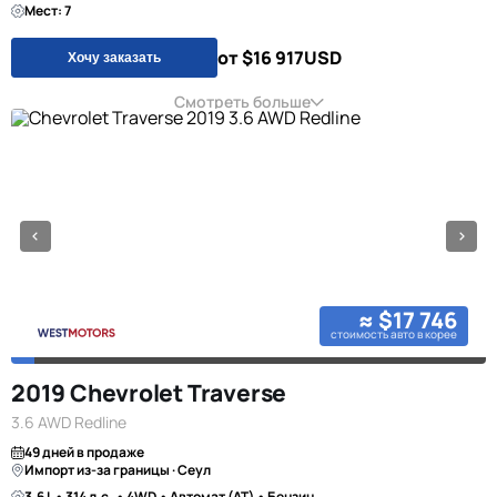
Мест: 7
от $16 917
USD
Хочу заказать
Смотреть больше
≈ $17 746
стоимость авто в корее
2019 Chevrolet Traverse
3.6 AWD Redline
49 дней в продаже
Импорт из-за границы · Сеул
3.6 L • 314 л.с. • 4WD • Автомат (AT) • Бензин