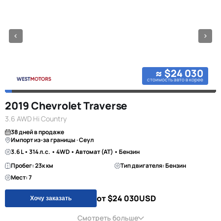
≈ $24 030
стоимость авто в корее
2019 Chevrolet Traverse
3.6 AWD Hi Country
38 дней в продаже
Импорт из-за границы · Сеул
3.6 L • 314 л.с. • 4WD • Автомат (AT) • Бензин
Пробег: 23к км
Тип двигателя: Бензин
Мест: 7
от $24 030
USD
Хочу заказать
Смотреть больше