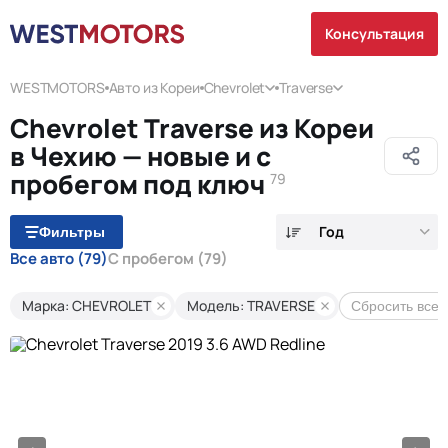
Консультация
WESTMOTORS
Авто из Кореи
Chevrolet
Traverse
Chevrolet Traverse из Кореи
в Чехию — новые и с
пробегом под ключ
79
Год
Фильтры
Все авто
(79)
С пробегом
(79)
Марка: CHEVROLET
Модель: TRAVERSE
Сбросить все