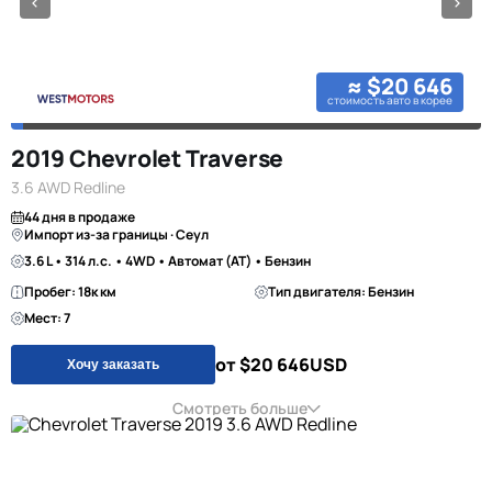
≈ $20 646
стоимость авто в корее
2019 Chevrolet Traverse
3.6 AWD Redline
44 дня в продаже
Импорт из-за границы · Сеул
3.6 L • 314 л.с. • 4WD • Автомат (AT) • Бензин
Пробег: 18к км
Тип двигателя: Бензин
Мест: 7
от $20 646
USD
Хочу заказать
Смотреть больше