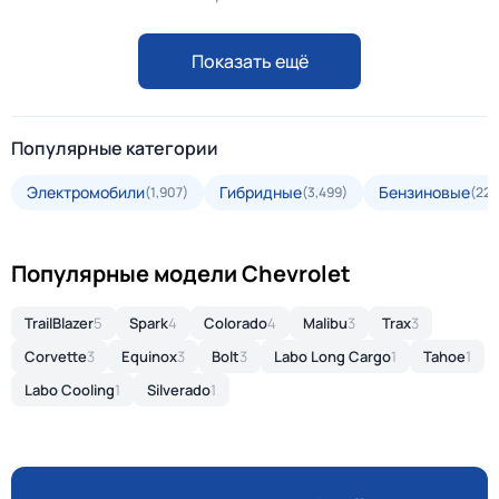
Показать ещё
Популярные категории
Электромобили
Гибридные
Бензиновые
(1,907)
(3,499)
(22,
Популярные модели Chevrolet
TrailBlazer
5
Spark
4
Colorado
4
Malibu
3
Trax
3
Corvette
3
Equinox
3
Bolt
3
Labo Long Cargo
1
Tahoe
1
Labo Cooling
1
Silverado
1