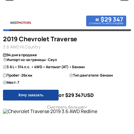
≈ $29 347
стоимость авто в корее
2019 Chevrolet Traverse
3.6 AWD Hi Country
94 дня в продаже
Импорт из-за границы · Сеул
3.6 L • 314 л.с. • 4WD • Автомат (AT) • Бензин
Пробег: 26к км
Тип двигателя: Бензин
Мест: 7
от $29 347
USD
Хочу заказать
Смотреть больше