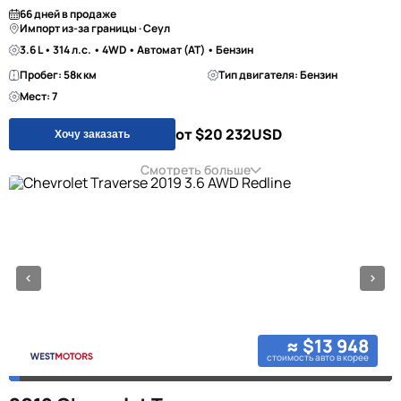
66 дней в продаже
Импорт из-за границы · Сеул
3.6 L • 314 л.с. • 4WD • Автомат (AT) • Бензин
Пробег: 58к км
Тип двигателя: Бензин
Мест: 7
от $20 232
USD
Хочу заказать
Смотреть больше
≈ $13 948
стоимость авто в корее