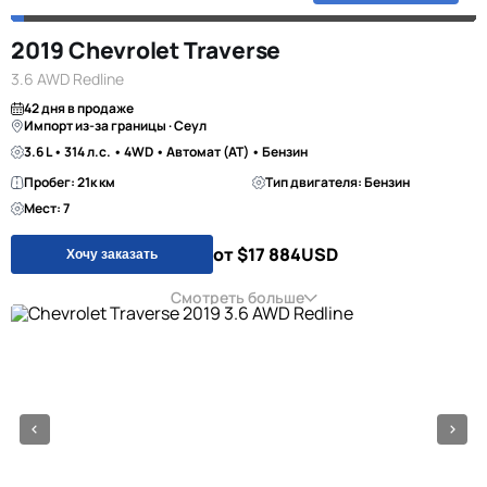
2019 Chevrolet Traverse
3.6 AWD Redline
42 дня в продаже
Импорт из-за границы · Сеул
3.6 L • 314 л.с. • 4WD • Автомат (AT) • Бензин
Пробег: 21к км
Тип двигателя: Бензин
Мест: 7
от $17 884
USD
Хочу заказать
Смотреть больше