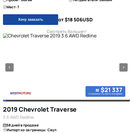
Мест: 7
от $18 506
USD
Хочу заказать
Смотреть больше
≈ $21 337
стоимость авто в корее
2019 Chevrolet Traverse
3.6 AWD Redline
58 дней в продаже
Импорт из-за границы · Сеул