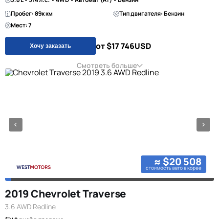
Пробег: 89к км
Тип двигателя: Бензин
Мест: 7
от $17 746
USD
Хочу заказать
Смотреть больше
≈ $20 508
стоимость авто в корее
2019 Chevrolet Traverse
3.6 AWD Redline