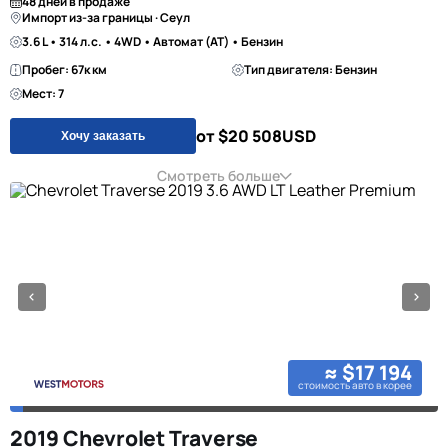
48 дней в продаже
Импорт из-за границы · Сеул
3.6 L • 314 л.с. • 4WD • Автомат (AT) • Бензин
Пробег: 67к км
Тип двигателя: Бензин
Мест: 7
от $20 508
USD
Хочу заказать
Смотреть больше
≈ $17 194
стоимость авто в корее
2019 Chevrolet Traverse