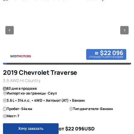
≈ $22 096
стоимость авто в корее
2019 Chevrolet Traverse
3.6 AWD Hi Country
83 дня в продаже
Импорт из-за границы · Сеул
3.6 L • 314 л.с. • 4WD • Автомат (AT) • Бензин
Пробег: 54к км
Тип двигателя: Бензин
Мест: 7
от $22 096
USD
Хочу заказать