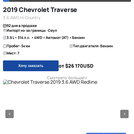
2019 Chevrolet Traverse
3.6 AWD Hi Country
92 дня в продаже
Импорт из-за границы · Сеул
3.6 L • 314 л.с. • 4WD • Автомат (AT) • Бензин
Пробег: 5к км
Тип двигателя: Бензин
Мест: 7
от $26 170
USD
Хочу заказать
Смотреть больше