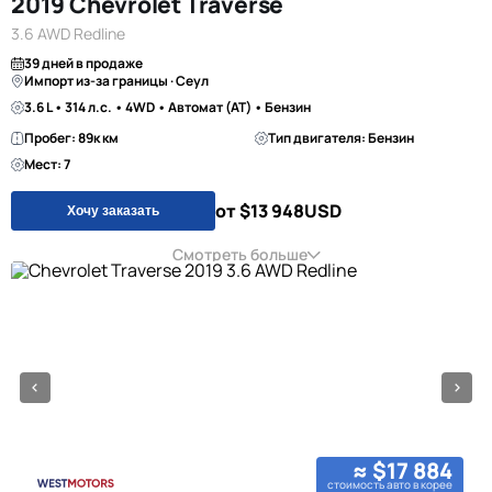
2019 Chevrolet Traverse
3.6 AWD Redline
39 дней в продаже
Импорт из-за границы · Сеул
3.6 L • 314 л.с. • 4WD • Автомат (AT) • Бензин
Пробег: 89к км
Тип двигателя: Бензин
Мест: 7
от $13 948
USD
Хочу заказать
Смотреть больше
≈ $17 884
стоимость авто в корее