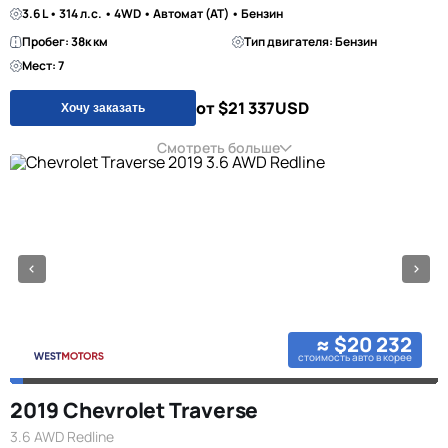
3.6 L • 314 л.с. • 4WD • Автомат (AT) • Бензин
Пробег: 38к км
Тип двигателя: Бензин
Мест: 7
от $21 337
USD
Хочу заказать
Смотреть больше
≈ $20 232
стоимость авто в корее
2019 Chevrolet Traverse
3.6 AWD Redline