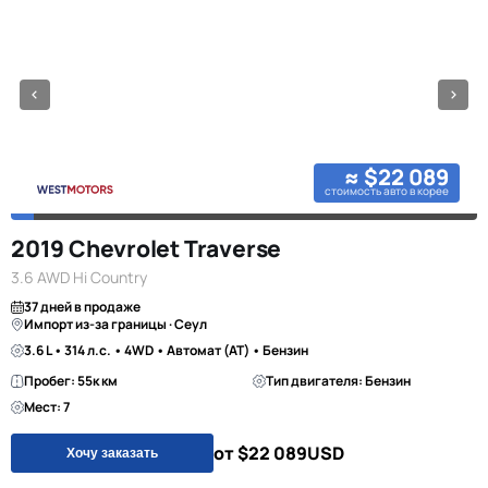
≈ $22 089
стоимость авто в корее
2019 Chevrolet Traverse
3.6 AWD Hi Country
37 дней в продаже
Импорт из-за границы · Сеул
3.6 L • 314 л.с. • 4WD • Автомат (AT) • Бензин
Пробег: 55к км
Тип двигателя: Бензин
Мест: 7
от $22 089
USD
Хочу заказать