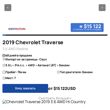
≈ $15 122
стоимость авто в корее
2019 Chevrolet Traverse
3.6 AWD Redline
48 дней в продаже
Импорт из-за границы · Сеул
3.6 L • 314 л.с. • 4WD • Автомат (AT) • Бензин
Пробег: 76к км
Тип двигателя: Бензин
Мест: 7
от $15 122
USD
Хочу заказать
Смотреть больше