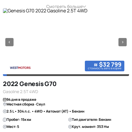
Смотреть больше
≈ $32 799
стоимость авто в корее
2022 Genesis G70
Gasoline 2.5T 4WD
94 дня в продаже
Местная сборка · Сеул
2.5 L • 304 л.с. • 4WD • Автомат (AT) • Бензин
Пробег: 15к км
Тип двигателя: Бензин
Мест: 5
Крут. момент: 353 Нм