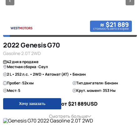
≈ $21 889
стоимость авто в корее
2022 Genesis G70
Gasoline 2.0T 2WD
42 дня в продаже
Местная сборка · Сеул
2 L • 252 л.с. • 2WD • Автомат (AT) • Бензин
Пробег: 52к км
Тип двигателя: Бензин
Мест: 5
Крут. момент: 353 Нм
от $21 889
USD
Хочу заказать
Смотреть больше