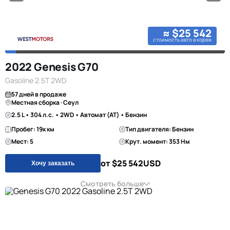
≈ $25 542
стоимость авто в корее
2022 Genesis G70
Gasoline 2.5T 2WD
57 дней в продаже
Местная сборка · Сеул
2.5 L • 304 л.с. • 2WD • Автомат (AT) • Бензин
Пробег: 19к км
Тип двигателя: Бензин
Мест: 5
Крут. момент: 353 Нм
от $25 542
USD
Хочу заказать
Смотреть больше