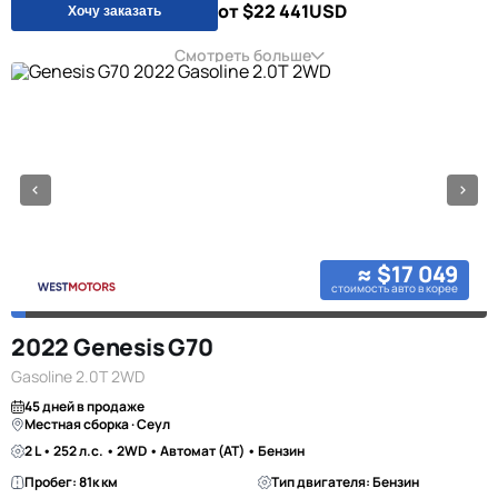
от $22 441
USD
Хочу заказать
Смотреть больше
≈ $17 049
стоимость авто в корее
2022 Genesis G70
Gasoline 2.0T 2WD
45 дней в продаже
Местная сборка · Сеул
2 L • 252 л.с. • 2WD • Автомат (AT) • Бензин
Пробег: 81к км
Тип двигателя: Бензин