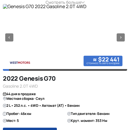
Смотреть больше
≈ $22 441
стоимость авто в корее
2022 Genesis G70
Gasoline 2.0T 4WD
44 дня в продаже
Местная сборка · Сеул
2 L • 252 л.с. • 4WD • Автомат (AT) • Бензин
Пробег: 46к км
Тип двигателя: Бензин
Мест: 5
Крут. момент: 353 Нм