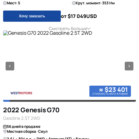
Мест: 5
Крут. момент: 353 Нм
от $17 049
USD
Хочу заказать
Смотреть больше
≈ $23 401
стоимость авто в корее
2022 Genesis G70
Gasoline 2.5T 2WD
56 дней в продаже
Местная сборка · Сеул
2.5 L • 304 л.с. • 2WD • Автомат (AT) • Бензин