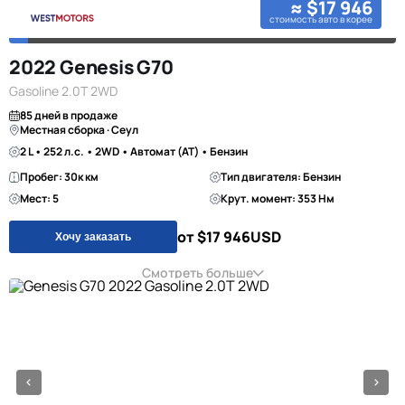
≈ $17 946
стоимость авто в корее
2022 Genesis G70
Gasoline 2.0T 2WD
85 дней в продаже
Местная сборка · Сеул
2 L • 252 л.с. • 2WD • Автомат (AT) • Бензин
Пробег: 30к км
Тип двигателя: Бензин
Мест: 5
Крут. момент: 353 Нм
от $17 946
USD
Хочу заказать
Смотреть больше