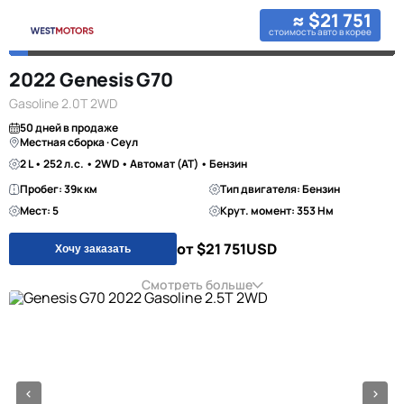
≈ $21 751
стоимость авто в корее
2022 Genesis G70
Gasoline 2.0T 2WD
50 дней в продаже
Местная сборка · Сеул
2 L • 252 л.с. • 2WD • Автомат (AT) • Бензин
Пробег: 39к км
Тип двигателя: Бензин
Мест: 5
Крут. момент: 353 Нм
от $21 751
USD
Хочу заказать
Смотреть больше