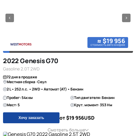
≈ $19 956
стоимость авто в корее
2022 Genesis G70
Gasoline 2.0T 2WD
72 дня в продаже
Местная сборка · Сеул
2 L • 252 л.с. • 2WD • Автомат (AT) • Бензин
Пробег: 54к км
Тип двигателя: Бензин
Мест: 5
Крут. момент: 353 Нм
от $19 956
USD
Хочу заказать
Смотреть больше