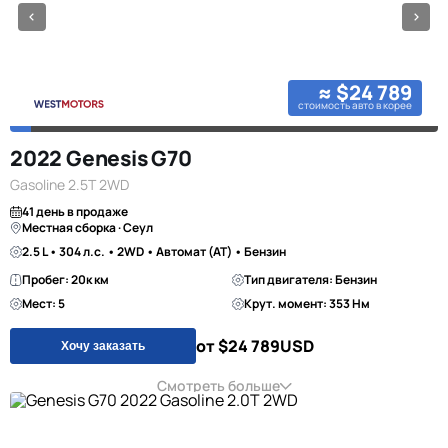
≈ $24 789
стоимость авто в корее
2022 Genesis G70
Gasoline 2.5T 2WD
41 день в продаже
Местная сборка · Сеул
2.5 L • 304 л.с. • 2WD • Автомат (AT) • Бензин
Пробег: 20к км
Тип двигателя: Бензин
Мест: 5
Крут. момент: 353 Нм
от $24 789
USD
Хочу заказать
Смотреть больше