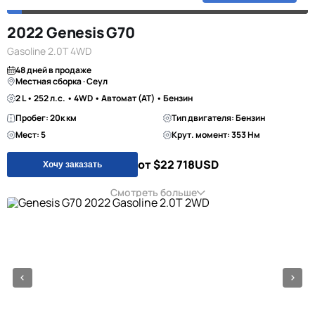
2022 Genesis G70
Gasoline 2.0T 4WD
48 дней в продаже
Местная сборка · Сеул
2 L • 252 л.с. • 4WD • Автомат (AT) • Бензин
Пробег: 20к км
Тип двигателя: Бензин
Мест: 5
Крут. момент: 353 Нм
от $22 718
USD
Хочу заказать
Смотреть больше