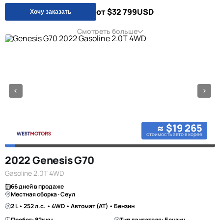
от $32 799
USD
Хочу заказать
Смотреть больше
≈ $19 265
стоимость авто в корее
2022 Genesis G70
Gasoline 2.0T 4WD
66 дней в продаже
Местная сборка · Сеул
2 L • 252 л.с. • 4WD • Автомат (AT) • Бензин
Пробег: 82к км
Тип двигателя: Бензин