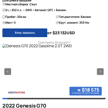
58 дней в продаже
Местная сборка · Сеул
2 L • 252 л.с. • 2WD • Автомат (AT) • Бензин
Пробег: 20к км
Тип двигателя: Бензин
Мест: 5
Крут. момент: 353 Нм
от $23 132
USD
Хочу заказать
Смотреть больше
≈ $18 575
стоимость авто в корее
2022 Genesis G70