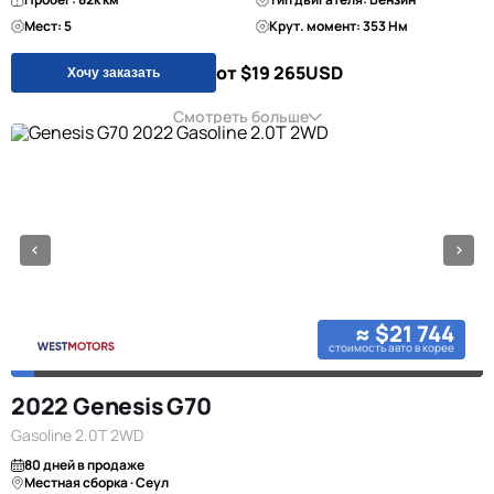
Мест: 5
Крут. момент: 353 Нм
от $19 265
USD
Хочу заказать
Смотреть больше
≈ $21 744
стоимость авто в корее
2022 Genesis G70
Gasoline 2.0T 2WD
80 дней в продаже
Местная сборка · Сеул