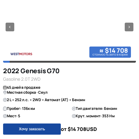
≈ $14 708
стоимость авто в корее
2022 Genesis G70
Gasoline 2.0T 2WD
45 дней в продаже
Местная сборка · Сеул
2 L • 252 л.с. • 2WD • Автомат (AT) • Бензин
Пробег: 136к км
Тип двигателя: Бензин
Мест: 5
Крут. момент: 353 Нм
от $14 708
USD
Хочу заказать