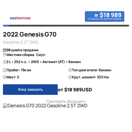
≈ $18 989
стоимость авто в корее
2022 Genesis G70
Gasoline 2.0T 2WD
98 дней в продаже
Местная сборка · Сеул
2 L • 252 л.с. • 2WD • Автомат (AT) • Бензин
Пробег: 19к км
Тип двигателя: Бензин
Мест: 5
Крут. момент: 353 Нм
от $18 989
USD
Хочу заказать
Смотреть больше