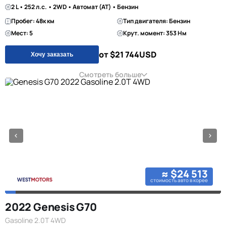
2 L • 252 л.с. • 2WD • Автомат (AT) • Бензин
Пробег: 48к км
Тип двигателя: Бензин
Мест: 5
Крут. момент: 353 Нм
от $21 744
USD
Хочу заказать
Смотреть больше
≈ $24 513
стоимость авто в корее
2022 Genesis G70
Gasoline 2.0T 4WD