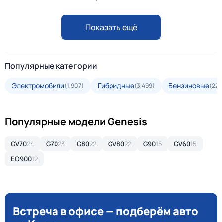
Показать ещё
Популярные категории
Электромобили
Гибридные
Бензиновые
(1,907)
(3,499)
(22,
Популярные модели Genesis
GV70
24
G70
23
G80
22
GV80
22
G90
15
GV60
15
EQ900
12
Встреча в офисе — подберём авто