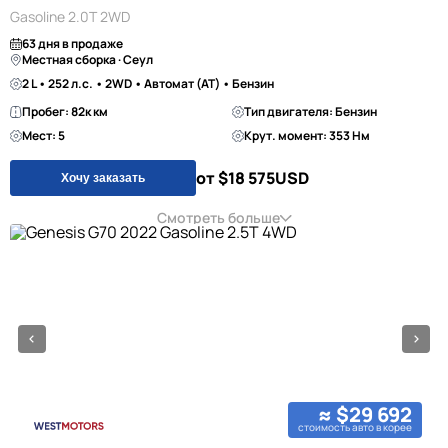
Gasoline 2.0T 2WD
63 дня в продаже
Местная сборка · Сеул
2 L • 252 л.с. • 2WD • Автомат (AT) • Бензин
Пробег: 82к км
Тип двигателя: Бензин
Мест: 5
Крут. момент: 353 Нм
от $18 575
USD
Хочу заказать
Смотреть больше
≈ $29 692
стоимость авто в корее