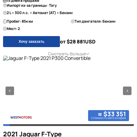
15 дней в продаже
Импорт из-за границы · Тэгу
2 L • 300 л.с. • Автомат (AT) • Бензин
Пробег: 85к км
Тип двигателя: Бензин
Мест: 2
от $28 881
USD
Хочу заказать
Смотреть больше
≈ $33 351
стоимость авто в корее
2021 Jaguar F-Type