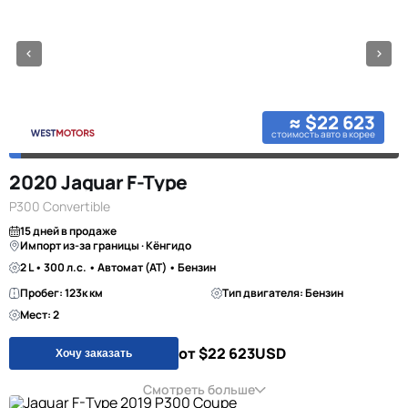
≈ $22 623
стоимость авто в корее
2020 Jaguar F-Type
P300 Convertible
15 дней в продаже
Импорт из-за границы · Кёнгидо
2 L • 300 л.с. • Автомат (AT) • Бензин
Пробег: 123к км
Тип двигателя: Бензин
Мест: 2
от $22 623
USD
Хочу заказать
Смотреть больше