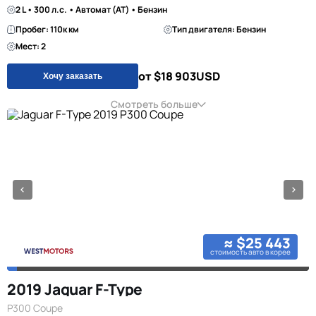
2 L • 300 л.с. • Автомат (AT) • Бензин
Пробег: 110к км
Тип двигателя: Бензин
Мест: 2
от $18 903
USD
Хочу заказать
Смотреть больше
≈ $25 443
стоимость авто в корее
2019 Jaguar F-Type
P300 Coupe