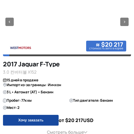
≈ $20 217
стоимость авто в корее
2017 Jaguar F-Type
3.0 컨버터블 X152
15 дней в продаже
Импорт из-за границы · Инчхон
3 L • Автомат (AT) • Бензин
Пробег: 77к км
Тип двигателя: Бензин
Мест: 2
от $20 217
USD
Хочу заказать
Смотреть больше