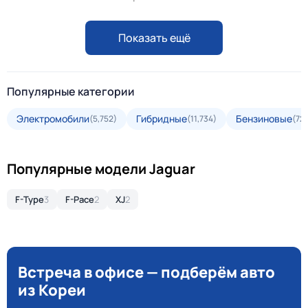
Показать ещё
Популярные категории
Электромобили
Гибридные
Бензиновые
(5,752)
(11,734)
(72
Популярные модели Jaguar
F-Type
3
F-Pace
2
XJ
2
Встреча в офисе — подберём авто
из Кореи