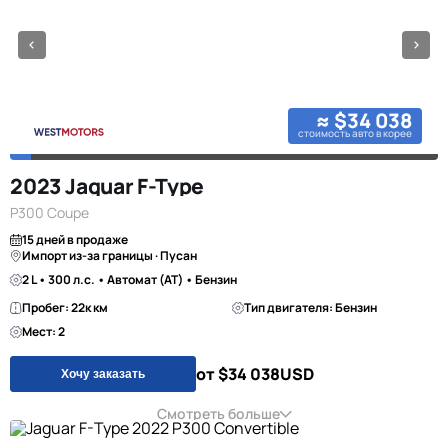
≈ $34 038
стоимость авто в корее
2023 Jaguar F-Type
P300 Coupe
15 дней в продаже
Импорт из-за границы · Пусан
2 L • 300 л.с. • Автомат (AT) • Бензин
Пробег: 22к км
Тип двигателя: Бензин
Мест: 2
от $34 038
USD
Хочу заказать
Смотреть больше