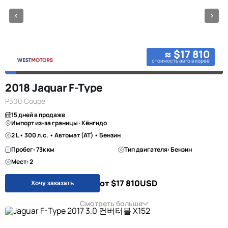
≈ $17 810
стоимость авто в корее
2018 Jaguar F-Type
P300 Coupe
15 дней в продаже
Импорт из-за границы · Кёнгидо
2 L • 300 л.с. • Автомат (AT) • Бензин
Пробег: 73к км
Тип двигателя: Бензин
Мест: 2
от $17 810
USD
Хочу заказать
Смотреть больше