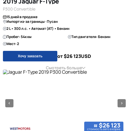
2019 Jaguar F-Type
P300 Convertible
15 дней в продаже
Импорт из-за границы · Пусан
2 L • 300 л.с. • Автомат (AT) • Бензин
Пробег: 54к км
Тип двигателя: Бензин
Мест: 2
от $26 123
USD
Хочу заказать
Смотреть больше
≈ $26 123
стоимость авто в корее