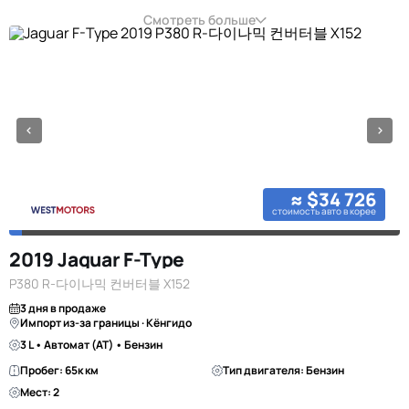
Смотреть больше
≈ $34 726
стоимость авто в корее
2019 Jaguar F-Type
P380 R-다이나믹 컨버터블 X152
3 дня в продаже
Импорт из-за границы · Кёнгидо
3 L • Автомат (AT) • Бензин
Пробег: 65к км
Тип двигателя: Бензин
Мест: 2