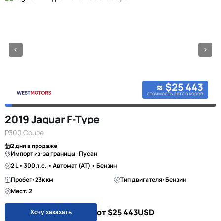
≈ $25 443
стоимость авто в корее
2019 Jaguar F-Type
P300 Coupe
2 дня в продаже
Импорт из-за границы · Пусан
2 L • 300 л.с. • Автомат (AT) • Бензин
Пробег: 23к км
Тип двигателя: Бензин
Мест: 2
от $25 443
USD
Хочу заказать