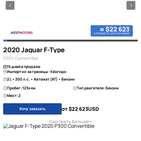
≈ $22 623
стоимость авто в корее
2020 Jaguar F-Type
P300 Convertible
15 дней в продаже
Импорт из-за границы · Кёнгидо
2 L • 300 л.с. • Автомат (AT) • Бензин
Пробег: 123к км
Тип двигателя: Бензин
Мест: 2
от $22 623
USD
Хочу заказать
Смотреть больше