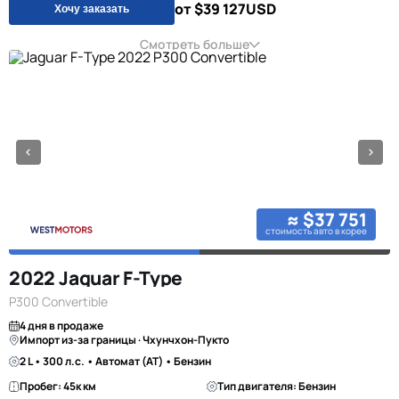
от $39 127
USD
Хочу заказать
Смотреть больше
≈ $37 751
стоимость авто в корее
2022 Jaguar F-Type
P300 Convertible
4 дня в продаже
Импорт из-за границы · Чхунчхон-Пукто
2 L • 300 л.с. • Автомат (AT) • Бензин
Пробег: 45к км
Тип двигателя: Бензин