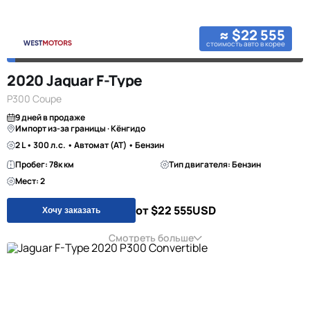
≈ $22 555
стоимость авто в корее
2020 Jaguar F-Type
P300 Coupe
9 дней в продаже
Импорт из-за границы · Кёнгидо
2 L • 300 л.с. • Автомат (AT) • Бензин
Пробег: 78к км
Тип двигателя: Бензин
Мест: 2
от $22 555
USD
Хочу заказать
Смотреть больше