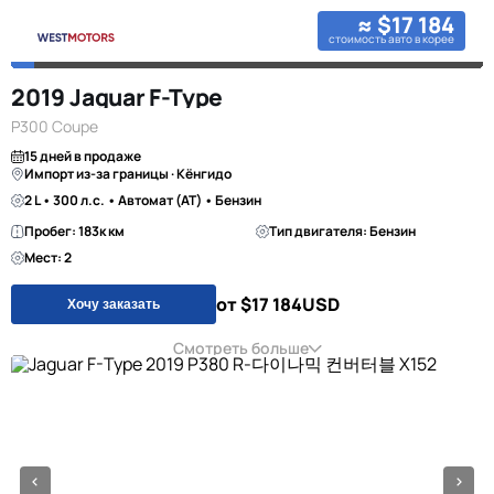
≈ $17 184
стоимость авто в корее
2019 Jaguar F-Type
P300 Coupe
15 дней в продаже
Импорт из-за границы · Кёнгидо
2 L • 300 л.с. • Автомат (AT) • Бензин
Пробег: 183к км
Тип двигателя: Бензин
Мест: 2
от $17 184
USD
Хочу заказать
Смотреть больше