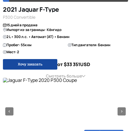
2021 Jaguar F-Type
P300 Convertible
15 дней в продаже
Импорт из-за границы · Кёнгидо
2 L • 300 л.с. • Автомат (AT) • Бензин
Пробег: 55к км
Тип двигателя: Бензин
Мест: 2
от $33 351
USD
Хочу заказать
Смотреть больше