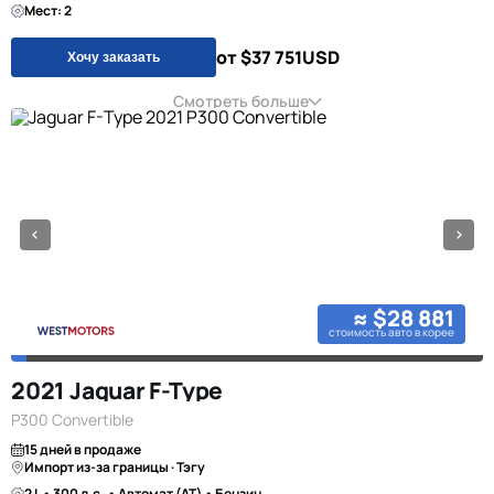
Мест: 2
от $37 751
USD
Хочу заказать
Смотреть больше
≈ $28 881
стоимость авто в корее
2021 Jaguar F-Type
P300 Convertible
15 дней в продаже
Импорт из-за границы · Тэгу
2 L • 300 л.с. • Автомат (AT) • Бензин