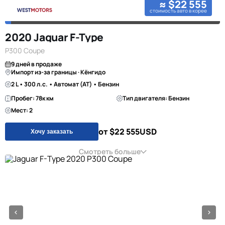
≈ $22 555
стоимость авто в корее
2020 Jaguar F-Type
P300 Coupe
9 дней в продаже
Импорт из-за границы · Кёнгидо
2 L • 300 л.с. • Автомат (AT) • Бензин
Пробег: 78к км
Тип двигателя: Бензин
Мест: 2
от $22 555
USD
Хочу заказать
Смотреть больше