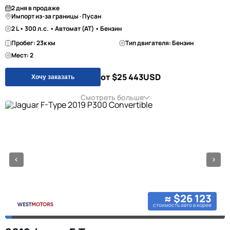
2 дня в продаже
Импорт из-за границы · Пусан
2 L • 300 л.с. • Автомат (AT) • Бензин
Пробег: 23к км
Тип двигателя: Бензин
Мест: 2
от $25 443
USD
Хочу заказать
Смотреть больше
≈ $26 123
стоимость авто в корее