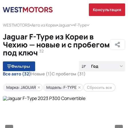
Консультация
WESTMOTORS
Авто из Кореи
Jaguar
F-Type
Jaguar F-Type из Кореи в
Чехию — новые и с пробегом
под ключ
32
Год
Фильтры
Все авто
(32)
Новые
(1)
С пробегом
(31)
Марка: JAGUAR
Модель: F-TYPE
Сбросить все