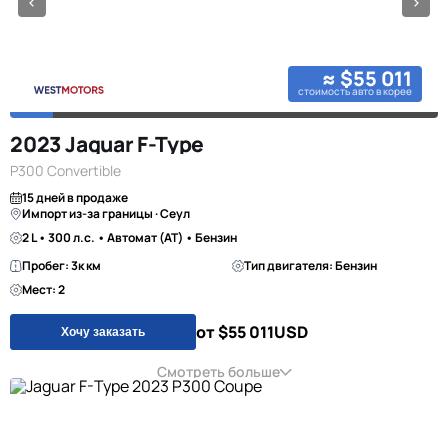
≈ $55 011
стоимость авто в корее
2023 Jaguar F-Type
P300 Convertible
15 дней в продаже
Импорт из-за границы · Сеул
2 L • 300 л.с. • Автомат (AT) • Бензин
Пробег: 3к км
Тип двигателя: Бензин
Мест: 2
от $55 011
USD
Хочу заказать
Смотреть больше