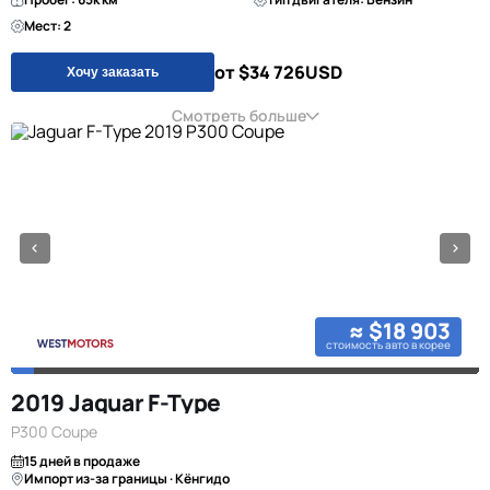
Мест: 2
от $34 726
USD
Хочу заказать
Смотреть больше
≈ $18 903
стоимость авто в корее
2019 Jaguar F-Type
P300 Coupe
15 дней в продаже
Импорт из-за границы · Кёнгидо