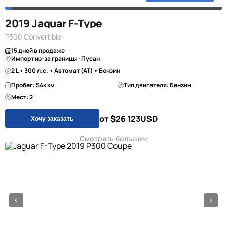
2019 Jaguar F-Type
P300 Convertible
15 дней в продаже
Импорт из-за границы · Пусан
2 L • 300 л.с. • Автомат (AT) • Бензин
Пробег: 54к км
Тип двигателя: Бензин
Мест: 2
от $26 123
USD
Хочу заказать
Смотреть больше