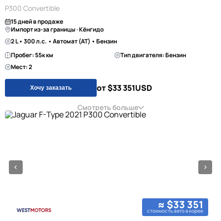
P300 Convertible
15 дней в продаже
Импорт из-за границы · Кёнгидо
2 L • 300 л.с. • Автомат (AT) • Бензин
Пробег: 55к км
Тип двигателя: Бензин
Мест: 2
от $33 351
USD
Хочу заказать
Смотреть больше
≈ $33 351
стоимость авто в корее