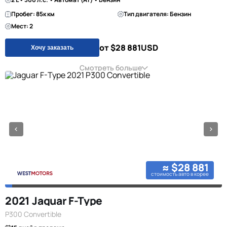
Пробег: 85к км
Тип двигателя: Бензин
Мест: 2
от $28 881
USD
Хочу заказать
Смотреть больше
≈ $28 881
стоимость авто в корее
2021 Jaguar F-Type
P300 Convertible