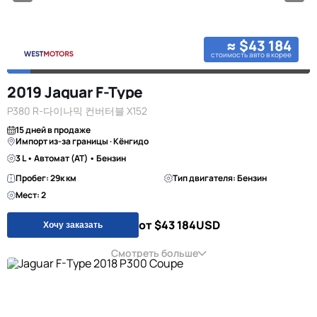
≈ $43 184
стоимость авто в корее
2019 Jaguar F-Type
P380 R-다이나믹 컨버터블 X152
15 дней в продаже
Импорт из-за границы · Кёнгидо
3 L • Автомат (AT) • Бензин
Пробег: 29к км
Тип двигателя: Бензин
Мест: 2
от $43 184
USD
Хочу заказать
Смотреть больше