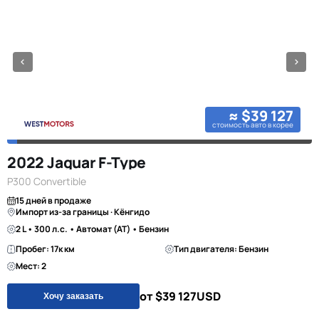
≈ $39 127
стоимость авто в корее
2022 Jaguar F-Type
P300 Convertible
15 дней в продаже
Импорт из-за границы · Кёнгидо
2 L • 300 л.с. • Автомат (AT) • Бензин
Пробег: 17к км
Тип двигателя: Бензин
Мест: 2
от $39 127
USD
Хочу заказать