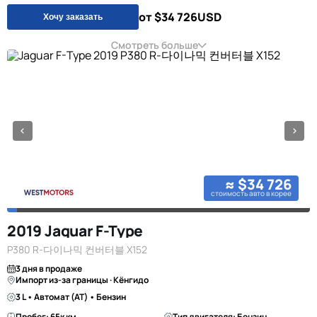
от $34 726
USD
Хочу заказать
Смотреть больше
≈ $34 726
стоимость авто в корее
2019 Jaguar F-Type
P380 R-다이나믹 컨버터블 X152
3 дня в продаже
Импорт из-за границы · Кёнгидо
3 L • Автомат (AT) • Бензин
Пробег: 65к км
Тип двигателя: Бензин