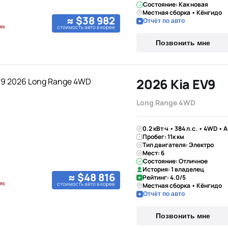
Состояние: Как новая
Местная сборка • Кёнгидо
≈ $38 982
Отчёт по авто
стоимость авто в корее
Позвонить мне
2026 Kia EV9
Long Range 4WD
0.2 кВт·ч • 384 л.с. • 4WD • 
Пробег: 11к км
Тип двигателя: Электро
Мест: 6
Состояние: Отличное
История: 1 владелец
≈ $48 816
Рейтинг: 4.0/5
стоимость авто в корее
Местная сборка • Кёнгидо
Отчёт по авто
Позвонить мне