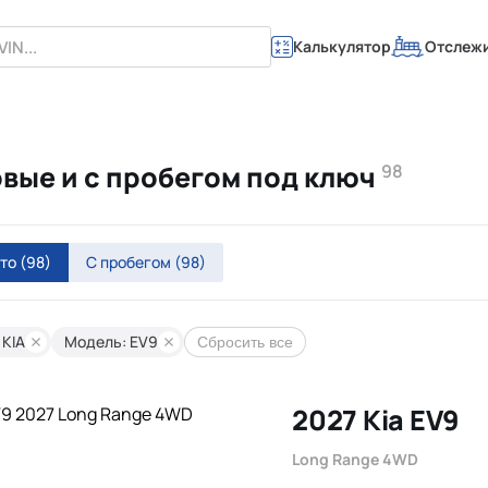
Калькулятор
Отслеж
новые и с пробегом под ключ
98
вто
(98)
С пробегом
(98)
 KIA
Модель: EV9
Сбросить все
2027 Kia EV9
Long Range 4WD