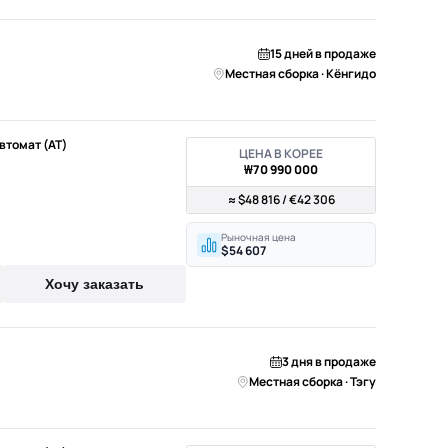
15 дней в продаже
Местная сборка · Кёнгидо
Автомат (AT)
ЦЕНА В КОРЕЕ
₩70 990 000
≈ $48 816 / €42 306
Рыночная цена
$54 607
Хочу заказать
3 дня в продаже
Местная сборка · Тэгу