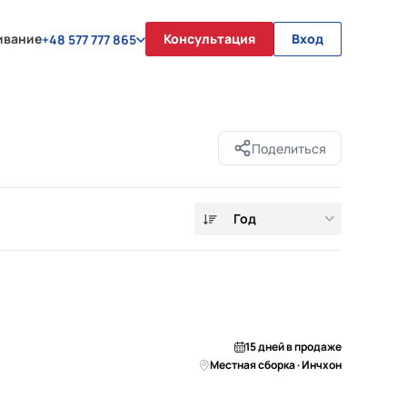
ивание
Консультация
Вход
+48 577 777 865
Поделиться
Год
15 дней в продаже
Местная сборка · Инчхон