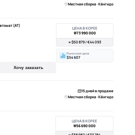
Местная сборка · Кёнгидо
Автомат (AT)
ЦЕНА В КОРЕЕ
₩73 990 000
≈ $50 879 / €44 093
Рыночная цена
$54 607
Хочу заказать
15 дней в продаже
Местная сборка · Кёнгидо
ЦЕНА В КОРЕЕ
₩56 690 000
≈ $38 982 / €33 784