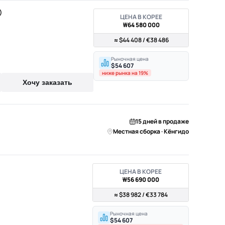
)
ЦЕНА В КОРЕЕ
₩64 580 000
≈ $44 408 / €38 486
Рыночная цена
$54 607
ниже рынка на 19%
Хочу заказать
15 дней в продаже
Местная сборка · Кёнгидо
ЦЕНА В КОРЕЕ
₩56 690 000
≈ $38 982 / €33 784
Рыночная цена
$54 607