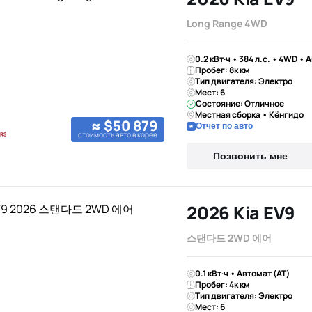
Long Range 4WD
0.2 кВт·ч • 384 л.с. • 4WD • 
Пробег: 8к км
Тип двигателя: Электро
Мест: 6
Состояние: Отличное
Местная сборка • Кёнгидо
≈ $50 879
Отчёт по авто
стоимость авто в корее
Позвонить мне
2026 Kia EV9
스탠다드 2WD 에어
0.1 кВт·ч • Автомат (AT)
Пробег: 4к км
Тип двигателя: Электро
Мест: 6