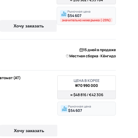
Рыночная цена
$54 607
значительно ниже рынка (-29%)
Хочу заказать
15 дней в продаже
Местная сборка · Кёнгидо
Автомат (AT)
ЦЕНА В КОРЕЕ
₩70 990 000
≈ $48 816 / €42 306
Рыночная цена
$54 607
Хочу заказать