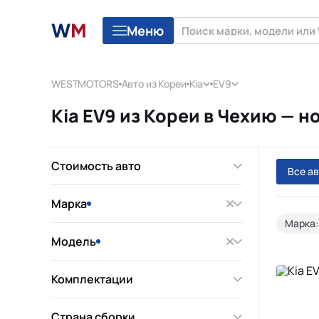
Меню
WESTMOTORS
Авто из Кореи
Kia
EV9
Kia EV9 из Кореи в Чехию — 
Стоимость авто
Все а
Марка
Марка:
Модель
Комплектации
Страна сборки