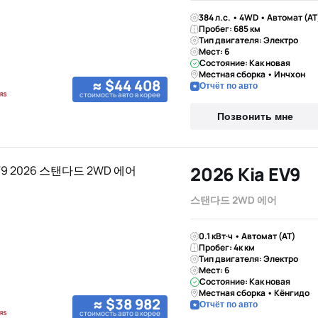
384 л.с. • 4WD • Автомат (AT
Пробег: 685 км
Тип двигателя: Электро
Мест: 6
Состояние: Как новая
Местная сборка • Инчхон
≈ $44 408
Отчёт по авто
стоимость авто в корее
Позвонить мне
2026 Kia EV9
스탠다드 2WD 에어
0.1 кВт·ч • Автомат (AT)
Пробег: 4к км
Тип двигателя: Электро
Мест: 6
Состояние: Как новая
Местная сборка • Кёнгидо
≈ $38 982
Отчёт по авто
стоимость авто в корее