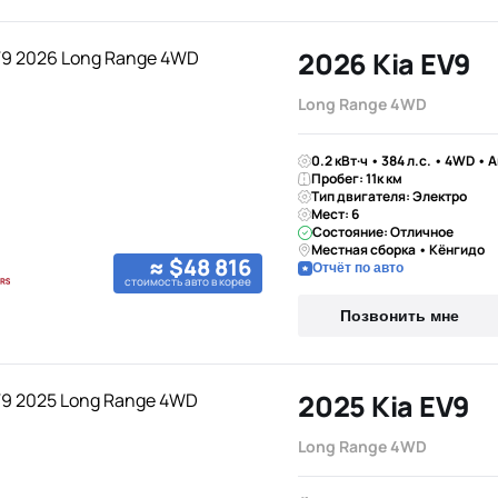
2026 Kia EV9
Long Range 4WD
0.2 кВт·ч • 384 л.с. • 4WD • 
Пробег: 11к км
Тип двигателя: Электро
Мест: 6
Состояние: Отличное
Местная сборка • Кёнгидо
≈ $48 816
Отчёт по авто
стоимость авто в корее
Позвонить мне
2025 Kia EV9
Long Range 4WD