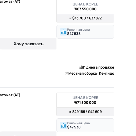
Автомат (AT)
ЦЕНА В КОРЕЕ
₩63 550 000
≈ $43 700 / €37 872
Рыночная цена
$47 538
Хочу заказать
11 дней в продаже
Местная сборка · Кёнгидо
Автомат (AT)
ЦЕНА В КОРЕЕ
₩71 500 000
≈ $49 166 / €42 609
Рыночная цена
$47 538