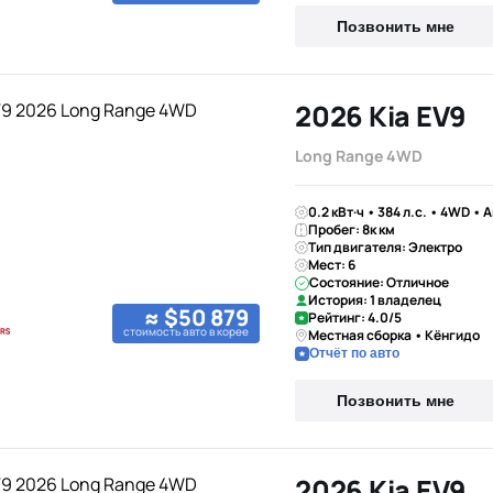
Позвонить мне
2026 Kia EV9
Long Range 4WD
0.2 кВт·ч • 384 л.с. • 4WD • 
Пробег: 8к км
Тип двигателя: Электро
Мест: 6
Состояние: Отличное
История: 1 владелец
≈ $50 879
Рейтинг: 4.0/5
стоимость авто в корее
Местная сборка • Кёнгидо
Отчёт по авто
Позвонить мне
2026 Kia EV9