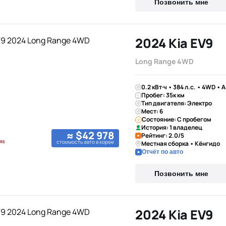
Позвонить мне
2024 Kia EV9
Long Range 4WD
0.2 кВт·ч • 384 л.с. • 4WD • 
Пробег: 35к км
Тип двигателя: Электро
Мест: 6
Состояние: С пробегом
История: 1 владелец
≈ $42 978
Рейтинг: 2.0/5
стоимость авто в корее
Местная сборка • Кёнгидо
Отчёт по авто
Позвонить мне
2024 Kia EV9