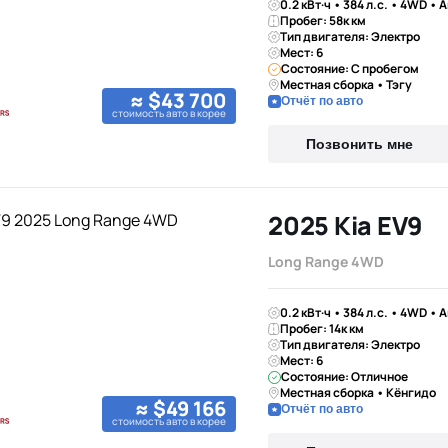
0.2 кВт·ч • 384 л.с. • 4WD • 
Пробег: 58к км
Тип двигателя: Электро
Мест: 6
Состояние: С пробегом
Местная сборка • Тэгу
≈ $43 700
Отчёт по авто
стоимость авто в корее
Позвонить мне
2025 Kia EV9
Long Range 4WD
0.2 кВт·ч • 384 л.с. • 4WD • 
Пробег: 14к км
Тип двигателя: Электро
Мест: 6
Состояние: Отличное
Местная сборка • Кёнгидо
≈ $49 166
Отчёт по авто
стоимость авто в корее