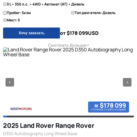
3 L • 350 л.с. • 4WD • Автомат (AT) • Дизель
Пробег: 5к км
Тип двигателя: Дизель
Мест: 5
от $178 099
USD
Хочу заказать
Смотреть больше
≈ $178 099
стоимость авто в корее
2025 Land Rover Range Rover
D350 Autobiography Long Wheel Base