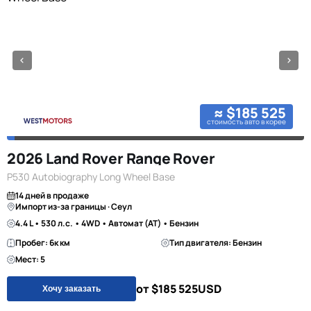
≈ $185 525
стоимость авто в корее
2026 Land Rover Range Rover
P530 Autobiography Long Wheel Base
14 дней в продаже
Импорт из-за границы · Сеул
4.4 L • 530 л.с. • 4WD • Автомат (AT) • Бензин
Пробег: 6к км
Тип двигателя: Бензин
Мест: 5
от $185 525
USD
Хочу заказать