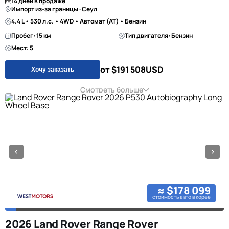
14 дней в продаже
Импорт из-за границы · Сеул
4.4 L • 530 л.с. • 4WD • Автомат (AT) • Бензин
Пробег: 15 км
Тип двигателя: Бензин
Мест: 5
от $191 508
USD
Хочу заказать
Смотреть больше
≈ $178 099
стоимость авто в корее
2026 Land Rover Range Rover