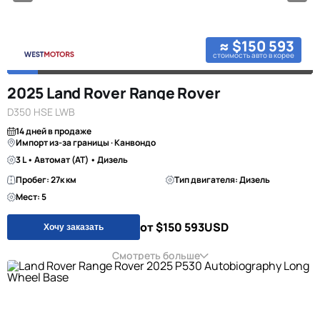
≈ $150 593
стоимость авто в корее
2025 Land Rover Range Rover
D350 HSE LWB
14 дней в продаже
Импорт из-за границы · Канвондо
3 L • Автомат (AT) • Дизель
Пробег: 27к км
Тип двигателя: Дизель
Мест: 5
от $150 593
USD
Хочу заказать
Смотреть больше