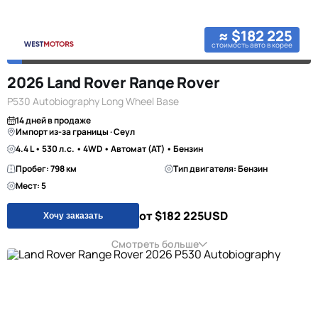
≈ $182 225
стоимость авто в корее
2026 Land Rover Range Rover
P530 Autobiography Long Wheel Base
14 дней в продаже
Импорт из-за границы · Сеул
4.4 L • 530 л.с. • 4WD • Автомат (AT) • Бензин
Пробег: 798 км
Тип двигателя: Бензин
Мест: 5
от $182 225
USD
Хочу заказать
Смотреть больше