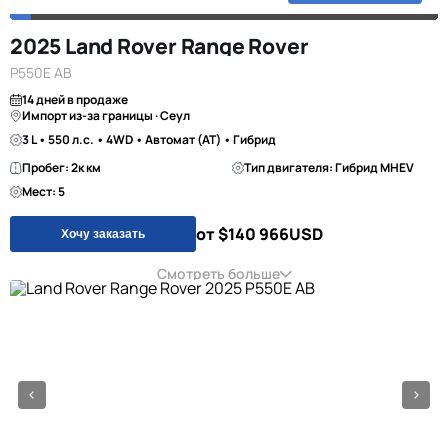
2025 Land Rover Range Rover
P550E AB
14 дней в продаже
Импорт из-за границы · Сеул
3 L • 550 л.с. • 4WD • Автомат (AT) • Гибрид
Пробег: 2к км
Тип двигателя: Гибрид MHEV
Мест: 5
от $140 966
USD
Хочу заказать
Смотреть больше