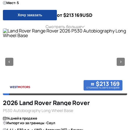
Мест: 5
от $213 169
USD
Хочу заказать
Смотреть больше
≈ $213 169
стоимость авто в корее
2026 Land Rover Range Rover
P530 Autobiography Long Wheel Base
14 дней в продаже
Импорт из-за границы · Сеул
4.4 L • 530 л.с. • 4WD • Автомат (AT) • Бензин