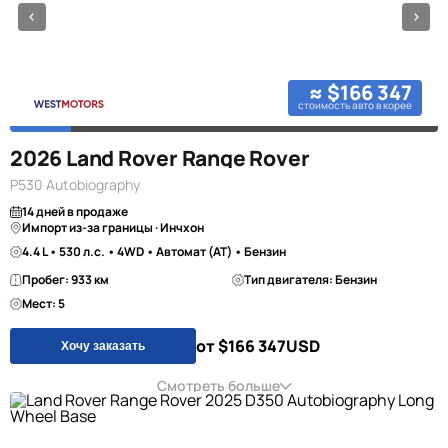
≈ $166 347
стоимость авто в корее
2026 Land Rover Range Rover
P530 Autobiography
14 дней в продаже
Импорт из-за границы · Инчхон
4.4 L • 530 л.с. • 4WD • Автомат (AT) • Бензин
Пробег: 933 км
Тип двигателя: Бензин
Мест: 5
от $166 347
USD
Хочу заказать
Смотреть больше