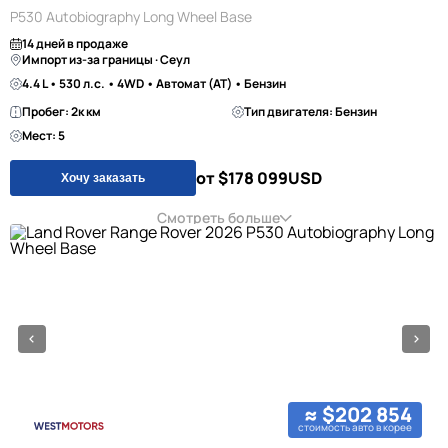
P530 Autobiography Long Wheel Base
14 дней в продаже
Импорт из-за границы · Сеул
4.4 L • 530 л.с. • 4WD • Автомат (AT) • Бензин
Пробег: 2к км
Тип двигателя: Бензин
Мест: 5
от $178 099
USD
Хочу заказать
Смотреть больше
≈ $202 854
стоимость авто в корее