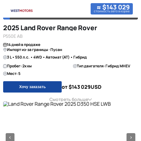
≈ $143 029
стоимость авто в корее
2025 Land Rover Range Rover
P550E AB
14 дней в продаже
Импорт из-за границы · Пусан
3 L • 550 л.с. • 4WD • Автомат (AT) • Гибрид
Пробег: 2к км
Тип двигателя: Гибрид MHEV
Мест: 5
от $143 029
USD
Хочу заказать
Смотреть больше