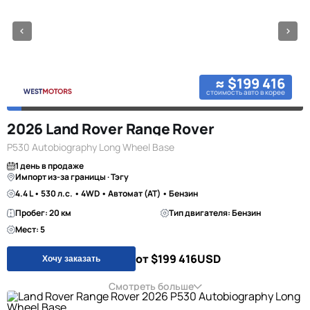
≈ $199 416
стоимость авто в корее
2026 Land Rover Range Rover
P530 Autobiography Long Wheel Base
1 день в продаже
Импорт из-за границы · Тэгу
4.4 L • 530 л.с. • 4WD • Автомат (AT) • Бензин
Пробег: 20 км
Тип двигателя: Бензин
Мест: 5
от $199 416
USD
Хочу заказать
Смотреть больше