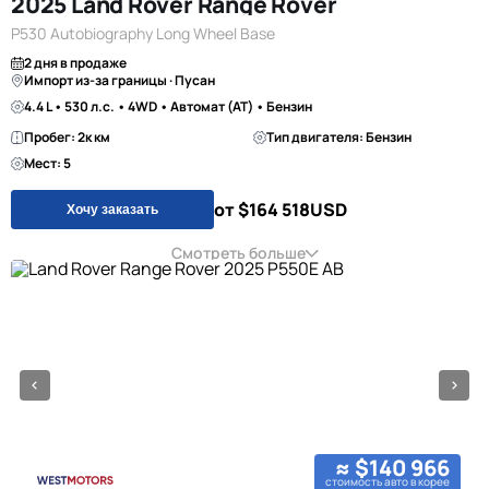
2025 Land Rover Range Rover
P530 Autobiography Long Wheel Base
2 дня в продаже
Импорт из-за границы · Пусан
4.4 L • 530 л.с. • 4WD • Автомат (AT) • Бензин
Пробег: 2к км
Тип двигателя: Бензин
Мест: 5
от $164 518
USD
Хочу заказать
Смотреть больше
≈ $140 966
стоимость авто в корее