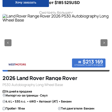
от $185 525
USD
Хочу заказать
Смотреть больше
≈ $213 169
стоимость авто в корее
2026 Land Rover Range Rover
P530 Autobiography Long Wheel Base
14 дней в продаже
Импорт из-за границы · Сеул
4.4 L • 530 л.с. • 4WD • Автомат (AT) • Бензин
Пробег: 18 км
Тип двигателя: Бензин