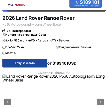
≈ $189 101
стоимость авто в корее
2026 Land Rover Range Rover
P530 Autobiography Long Wheel Base
14 дней в продаже
Импорт из-за границы · Сеул
4.4 L • 530 л.с. • 4WD • Автомат (AT) • Бензин
Пробег: 2к км
Тип двигателя: Бензин
Мест: 5
от $189 101
USD
Хочу заказать
Смотреть больше