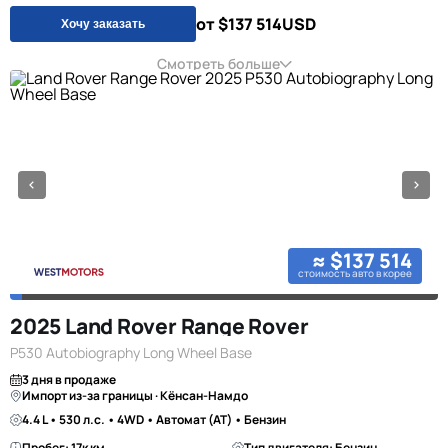
от $137 514
USD
Хочу заказать
Смотреть больше
≈ $137 514
стоимость авто в корее
2025 Land Rover Range Rover
P530 Autobiography Long Wheel Base
3 дня в продаже
Импорт из-за границы · Кёнсан-Намдо
4.4 L • 530 л.с. • 4WD • Автомат (AT) • Бензин
Пробег: 17к км
Тип двигателя: Бензин