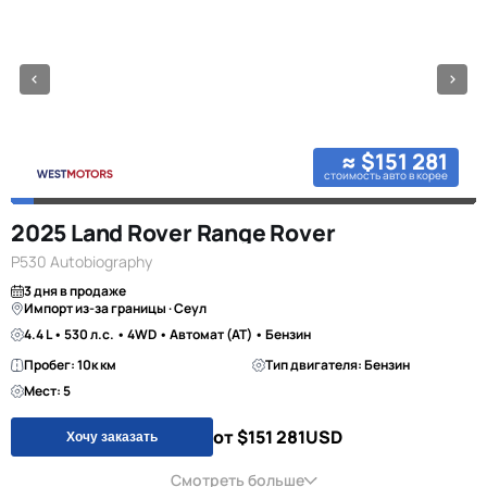
≈ $151 281
стоимость авто в корее
2025 Land Rover Range Rover
P530 Autobiography
3 дня в продаже
Импорт из-за границы · Сеул
4.4 L • 530 л.с. • 4WD • Автомат (AT) • Бензин
Пробег: 10к км
Тип двигателя: Бензин
Мест: 5
от $151 281
USD
Хочу заказать
Смотреть больше