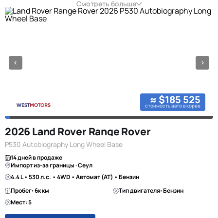
Смотреть больше
≈ $185 525
стоимость авто в корее
2026 Land Rover Range Rover
P530 Autobiography Long Wheel Base
14 дней в продаже
Импорт из-за границы · Сеул
4.4 L • 530 л.с. • 4WD • Автомат (AT) • Бензин
Пробег: 6к км
Тип двигателя: Бензин
Мест: 5