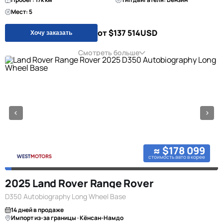
Мест: 5
от $137 514
USD
Хочу заказать
Смотреть больше
≈ $178 099
стоимость авто в корее
2025 Land Rover Range Rover
D350 Autobiography Long Wheel Base
14 дней в продаже
Импорт из-за границы · Кёнсан-Намдо