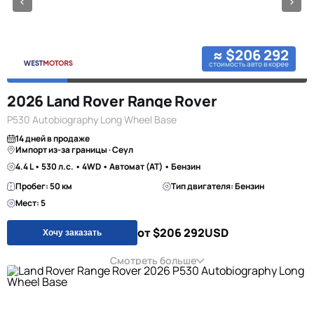
≈ $206 292
стоимость авто в корее
2026 Land Rover Range Rover
P530 Autobiography Long Wheel Base
14 дней в продаже
Импорт из-за границы · Сеул
4.4 L • 530 л.с. • 4WD • Автомат (AT) • Бензин
Пробег: 50 км
Тип двигателя: Бензин
Мест: 5
от $206 292
USD
Хочу заказать
Смотреть больше