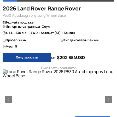
2026 Land Rover Range Rover
P530 Autobiography Long Wheel Base
14 дней в продаже
Импорт из-за границы · Сеул
4.4 L • 530 л.с. • 4WD • Автомат (AT) • Бензин
Пробег: 2к км
Тип двигателя: Бензин
Мест: 5
от $202 854
USD
Хочу заказать
Смотреть больше