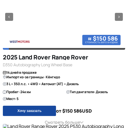
≈ $150 586
стоимость авто в корее
2025 Land Rover Range Rover
D350 Autobiography Long Wheel Base
14 дней в продаже
Импорт из-за границы · Кёнгидо
3 L • 350 л.с. • 4WD • Автомат (AT) • Дизель
Пробег: 24к км
Тип двигателя: Дизель
Мест: 5
от $150 586
USD
Хочу заказать
Смотреть больше