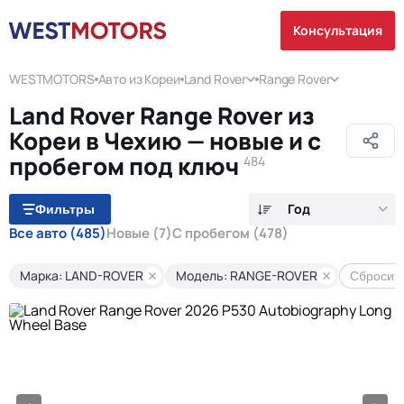
Консультация
WESTMOTORS
Авто из Кореи
Land Rover
Range Rover
Land Rover Range Rover из
Кореи в Чехию — новые и с
пробегом под ключ
484
Год
Фильтры
Все авто
(485)
Новые
(7)
С пробегом
(478)
Марка: LAND-ROVER
Модель: RANGE-ROVER
Сбросить