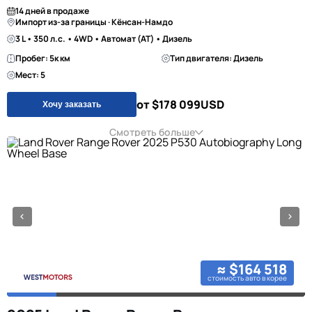
14 дней в продаже
Импорт из-за границы · Кёнсан-Намдо
3 L • 350 л.с. • 4WD • Автомат (AT) • Дизель
Пробег: 5к км
Тип двигателя: Дизель
Мест: 5
от $178 099
USD
Хочу заказать
Смотреть больше
≈ $164 518
стоимость авто в корее