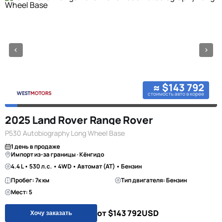
≈ $143 792
стоимость авто в корее
2025 Land Rover Range Rover
P530 Autobiography Long Wheel Base
1 день в продаже
Импорт из-за границы · Кёнгидо
4.4 L • 530 л.с. • 4WD • Автомат (AT) • Бензин
Пробег: 7к км
Тип двигателя: Бензин
Мест: 5
от $143 792
USD
Хочу заказать