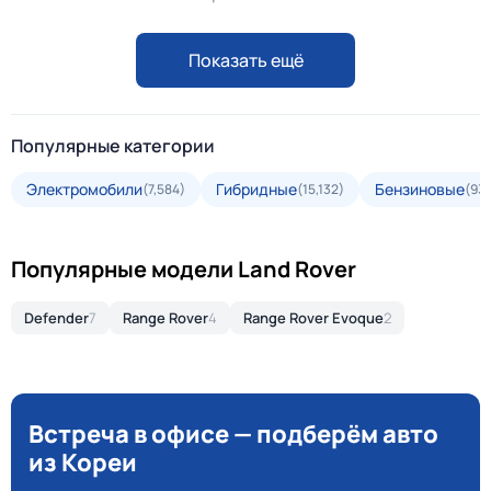
Показать ещё
Популярные категории
Электромобили
Гибридные
Бензиновые
(7,584)
(15,132)
(93,
Популярные модели Land Rover
Defender
7
Range Rover
4
Range Rover Evoque
2
Встреча в офисе — подберём авто
из Кореи