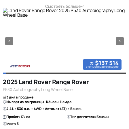
Смотреть больше
≈ $137 514
стоимость авто в корее
2025 Land Rover Range Rover
P530 Autobiography Long Wheel Base
3 дня в продаже
Импорт из-за границы · Кёнсан-Намдо
4.4 L • 530 л.с. • 4WD • Автомат (AT) • Бензин
Пробег: 17к км
Тип двигателя: Бензин
Мест: 5