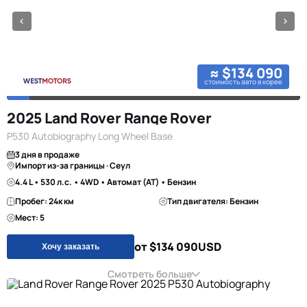
≈ $134 090
стоимость авто в корее
2025 Land Rover Range Rover
P530 Autobiography Long Wheel Base
3 дня в продаже
Импорт из-за границы · Сеул
4.4 L • 530 л.с. • 4WD • Автомат (AT) • Бензин
Пробег: 24к км
Тип двигателя: Бензин
Мест: 5
от $134 090
USD
Хочу заказать
Смотреть больше