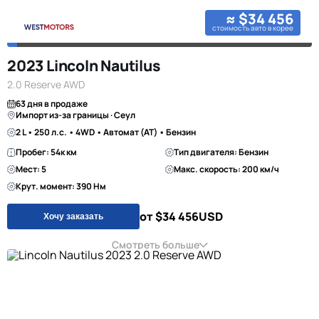
≈ $34 456
стоимость авто в корее
2023 Lincoln Nautilus
2.0 Reserve AWD
63 дня в продаже
Импорт из-за границы · Сеул
2 L • 250 л.с. • 4WD • Автомат (AT) • Бензин
Пробег: 54к км
Тип двигателя: Бензин
Мест: 5
Макс. скорость: 200 км/ч
Крут. момент: 390 Нм
от $34 456
USD
Хочу заказать
Смотреть больше