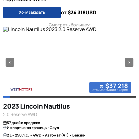
от $34 318
USD
Хочу заказать
Смотреть больше
≈ $37 218
стоимость авто в корее
2023 Lincoln Nautilus
2.0 Reserve AWD
57 дней в продаже
Импорт из-за границы · Сеул
2 L • 250 л.с. • 4WD • Автомат (AT) • Бензин