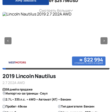
от $25 756
USD
Хочу заказать
Смотреть больше
≈ $22 994
стоимость авто в корее
2019 Lincoln Nautilus
2.7 202A AWD
58 дней в продаже
Импорт из-за границы · Сеул
2.7 L • 335 л.с. • 4WD • Автомат (AT) • Бензин
Пробег: 49к км
Тип двигателя: Бензин