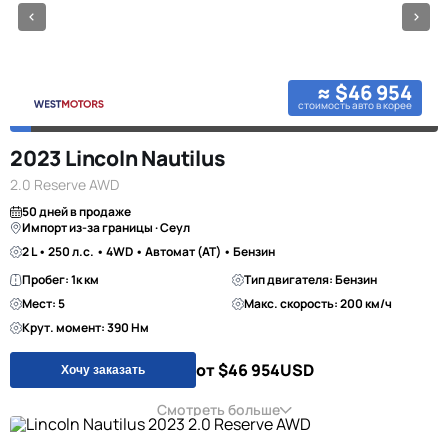
≈ $46 954
стоимость авто в корее
2023 Lincoln Nautilus
2.0 Reserve AWD
50 дней в продаже
Импорт из-за границы · Сеул
2 L • 250 л.с. • 4WD • Автомат (AT) • Бензин
Пробег: 1к км
Тип двигателя: Бензин
Мест: 5
Макс. скорость: 200 км/ч
Крут. момент: 390 Нм
от $46 954
USD
Хочу заказать
Смотреть больше