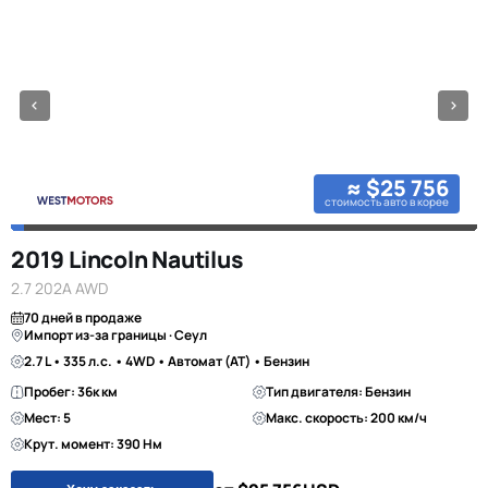
≈ $25 756
стоимость авто в корее
2019 Lincoln Nautilus
2.7 202A AWD
70 дней в продаже
Импорт из-за границы · Сеул
2.7 L • 335 л.с. • 4WD • Автомат (AT) • Бензин
Пробег: 36к км
Тип двигателя: Бензин
Мест: 5
Макс. скорость: 200 км/ч
Крут. момент: 390 Нм