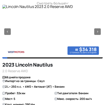
Смотреть больше
≈ $34 318
стоимость авто в корее
2023 Lincoln Nautilus
2.0 Reserve AWD
66 дней в продаже
Импорт из-за границы · Сеул
2 L • 250 л.с. • 4WD • Автомат (AT) • Бензин
Пробег: 32к км
Тип двигателя: Бензин
Мест: 5
Макс. скорость: 200 км/ч
Крут. момент: 390 Нм