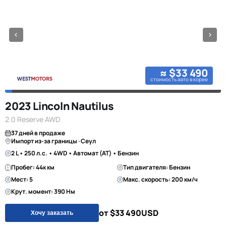
≈ $33 490
стоимость авто в корее
2023 Lincoln Nautilus
2.0 Reserve AWD
37 дней в продаже
Импорт из-за границы · Сеул
2 L • 250 л.с. • 4WD • Автомат (AT) • Бензин
Пробег: 44к км
Тип двигателя: Бензин
Мест: 5
Макс. скорость: 200 км/ч
Крут. момент: 390 Нм
от $33 490
USD
Хочу заказать