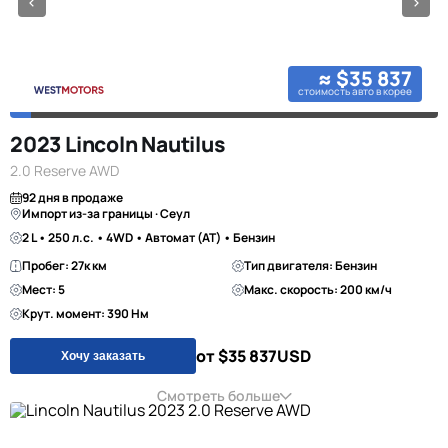
≈ $35 837
стоимость авто в корее
2023 Lincoln Nautilus
2.0 Reserve AWD
92 дня в продаже
Импорт из-за границы · Сеул
2 L • 250 л.с. • 4WD • Автомат (AT) • Бензин
Пробег: 27к км
Тип двигателя: Бензин
Мест: 5
Макс. скорость: 200 км/ч
Крут. момент: 390 Нм
от $35 837
USD
Хочу заказать
Смотреть больше