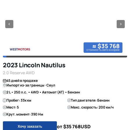
≈ $35 768
стоимость авто в корее
2023 Lincoln Nautilus
2.0 Reserve AWD
45 дней в продаже
Импорт из-за границы · Сеул
2 L • 250 л.с. • 4WD • Автомат (AT) • Бензин
Пробег: 33к км
Тип двигателя: Бензин
Мест: 5
Макс. скорость: 200 км/ч
Крут. момент: 390 Нм
от $35 768
USD
Хочу заказать