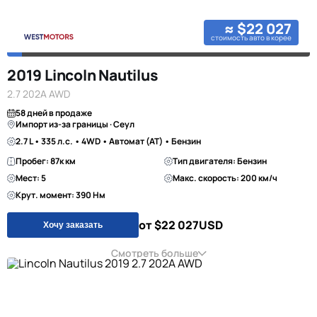
≈ $22 027
стоимость авто в корее
2019 Lincoln Nautilus
2.7 202A AWD
58 дней в продаже
Импорт из-за границы · Сеул
2.7 L • 335 л.с. • 4WD • Автомат (AT) • Бензин
Пробег: 87к км
Тип двигателя: Бензин
Мест: 5
Макс. скорость: 200 км/ч
Крут. момент: 390 Нм
от $22 027
USD
Хочу заказать
Смотреть больше