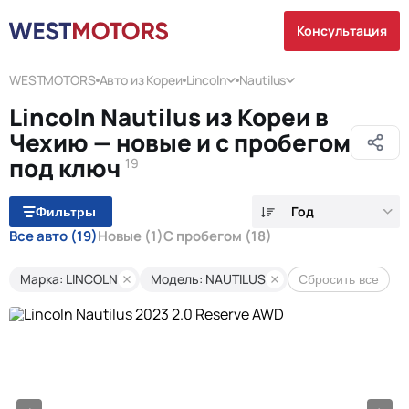
Консультация
WESTMOTORS
Авто из Кореи
Lincoln
Nautilus
Lincoln Nautilus из Кореи в
Чехию — новые и с пробегом
под ключ
19
Год
Фильтры
Все авто
(19)
Новые
(1)
С пробегом
(18)
Марка: LINCOLN
Модель: NAUTILUS
Сбросить все