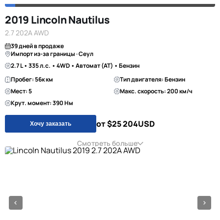
2019 Lincoln Nautilus
2.7 202A AWD
39 дней в продаже
Импорт из-за границы · Сеул
2.7 L • 335 л.с. • 4WD • Автомат (AT) • Бензин
Пробег: 56к км
Тип двигателя: Бензин
Мест: 5
Макс. скорость: 200 км/ч
Крут. момент: 390 Нм
от $25 204
USD
Хочу заказать
Смотреть больше