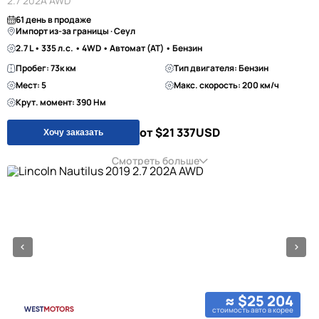
2.7 202A AWD
61 день в продаже
Импорт из-за границы · Сеул
2.7 L • 335 л.с. • 4WD • Автомат (AT) • Бензин
Пробег: 73к км
Тип двигателя: Бензин
Мест: 5
Макс. скорость: 200 км/ч
Крут. момент: 390 Нм
от $21 337
USD
Хочу заказать
Смотреть больше
≈ $25 204
стоимость авто в корее