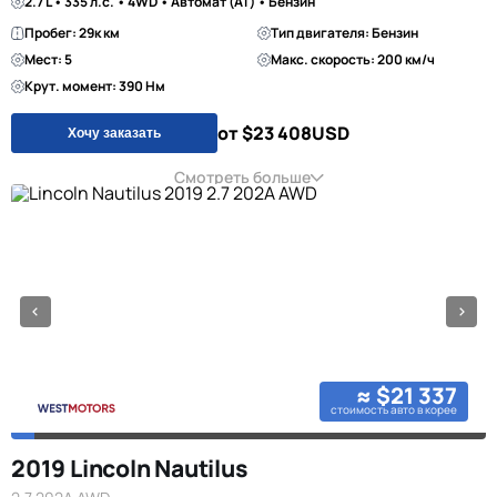
2.7 L • 335 л.с. • 4WD • Автомат (AT) • Бензин
Пробег: 29к км
Тип двигателя: Бензин
Мест: 5
Макс. скорость: 200 км/ч
Крут. момент: 390 Нм
от $23 408
USD
Хочу заказать
Смотреть больше
≈ $21 337
стоимость авто в корее
2019 Lincoln Nautilus