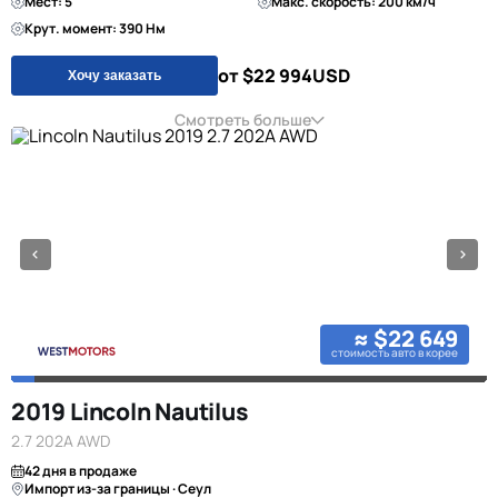
Мест: 5
Макс. скорость: 200 км/ч
Крут. момент: 390 Нм
от $22 994
USD
Хочу заказать
Смотреть больше
≈ $22 649
стоимость авто в корее
2019 Lincoln Nautilus
2.7 202A AWD
42 дня в продаже
Импорт из-за границы · Сеул