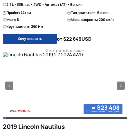
2.7 L • 335 л.с. • 4WD • Автомат (AT) • Бензин
Пробег: 74к км
Тип двигателя: Бензин
Мест: 5
Макс. скорость: 200 км/ч
Крут. момент: 390 Нм
от $22 649
USD
Хочу заказать
Смотреть больше
≈ $23 408
стоимость авто в корее
2019 Lincoln Nautilus