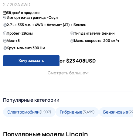
2.7 202A AWD
38 дней в продаже
Импорт из-за границы · Сеул
2.7 L • 335 л.с. • 4WD • Автомат (AT) • Бензин
Пробег: 29к км
Тип двигателя: Бензин
Мест: 5
Макс. скорость: 200 км/ч
Крут. момент: 390 Нм
от $23 408
USD
Хочу заказать
Смотреть больше
Популярные категории
Электромобили
Гибридные
Бензиновые
(1,907)
(3,499)
(22,
Популярные модели Lincoln