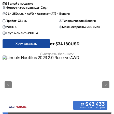
58 дней в продаже
Импорт из-за границы · Сеул
2 L • 250 л.с. • 4WD • Автомат (AT) • Бензин
Пробег: 35к км
Тип двигателя: Бензин
Мест: 5
Макс. скорость: 200 км/ч
Крут. момент: 390 Нм
от $34 180
USD
Хочу заказать
Смотреть больше
≈ $43 433
стоимость авто в корее