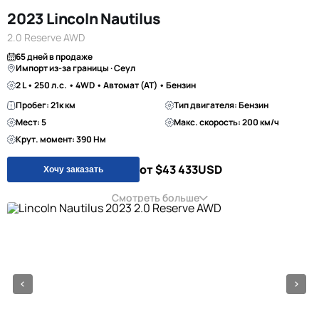
2023 Lincoln Nautilus
2.0 Reserve AWD
65 дней в продаже
Импорт из-за границы · Сеул
2 L • 250 л.с. • 4WD • Автомат (AT) • Бензин
Пробег: 21к км
Тип двигателя: Бензин
Мест: 5
Макс. скорость: 200 км/ч
Крут. момент: 390 Нм
от $43 433
USD
Хочу заказать
Смотреть больше