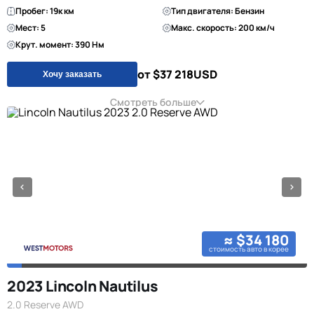
Пробег: 19к км
Тип двигателя: Бензин
Мест: 5
Макс. скорость: 200 км/ч
Крут. момент: 390 Нм
от $37 218
USD
Хочу заказать
Смотреть больше
≈ $34 180
стоимость авто в корее
2023 Lincoln Nautilus
2.0 Reserve AWD