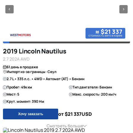
≈ $21 337
стоимость авто в корее
2019 Lincoln Nautilus
2.7 202A AWD
61 день в продаже
Импорт из-за границы · Сеул
2.7 L • 335 л.с. • 4WD • Автомат (AT) • Бензин
Пробег: 49к км
Тип двигателя: Бензин
Мест: 5
Макс. скорость: 200 км/ч
Крут. момент: 390 Нм
от $21 337
USD
Хочу заказать
Смотреть больше