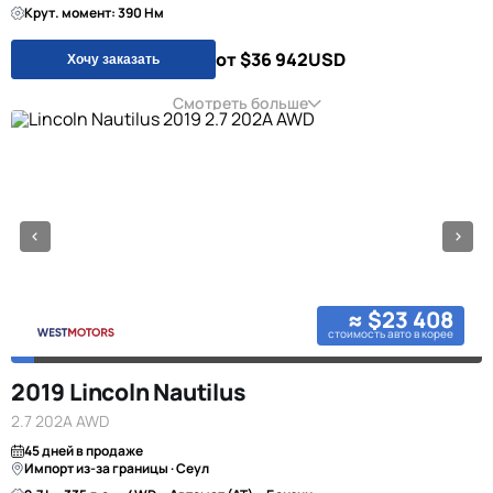
Крут. момент: 390 Нм
от $36 942
USD
Хочу заказать
Смотреть больше
≈ $23 408
стоимость авто в корее
2019 Lincoln Nautilus
2.7 202A AWD
45 дней в продаже
Импорт из-за границы · Сеул