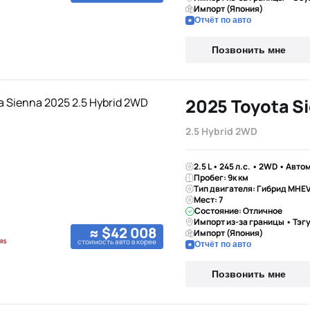
Импорт (Япония)
Отчёт по авто
Позвонить мне
2025 Toyota S
2.5 Hybrid 2WD
2.5 L • 245 л.с. • 2WD • Авто
Пробег: 9к км
Тип двигателя: Гибрид MHE
Мест: 7
Состояние: Отличное
Импорт из-за границы • Тэг
≈ $42 008
Импорт (Япония)
стоимость авто в корее
Отчёт по авто
Позвонить мне