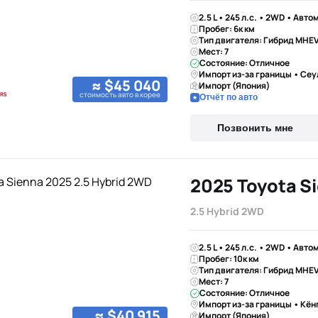
2.5 L • 245 л.с. • 2WD • Авто
Пробег: 6к км
Тип двигателя: Гибрид MHE
Мест: 7
Состояние: Отличное
Импорт из-за границы • Сеу
≈ $45 040
Импорт (Япония)
стоимость авто в корее
Отчёт по авто
Позвонить мне
2025 Toyota S
2.5 Hybrid 2WD
2.5 L • 245 л.с. • 2WD • Авто
Пробег: 10к км
Тип двигателя: Гибрид MHE
Мест: 7
Состояние: Отличное
Импорт из-за границы • Кён
≈ $40 915
Импорт (Япония)