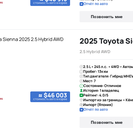
стоимость авто в корее
Отчёт по авто
Позвонить мне
2025 Toyota S
2.5 Hybrid AWD
2.5 L • 245 л.с. • 4WD • Авто
Пробег: 13к км
Тип двигателя: Гибрид MHE
Мест: 7
Состояние: Отличное
История: 1 владелец
≈ $46 003
Рейтинг: 4.0/5
стоимость авто в корее
Импорт из-за границы • Кён
Импорт (Япония)
Отчёт по авто
Позвонить мне