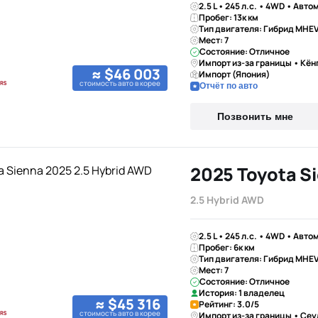
2.5 L • 245 л.с. • 4WD • Авто
Пробег: 13к км
Тип двигателя: Гибрид MHE
Мест: 7
Состояние: Отличное
Импорт из-за границы • Кён
≈ $46 003
Импорт (Япония)
стоимость авто в корее
Отчёт по авто
Позвонить мне
2025 Toyota S
2.5 Hybrid AWD
2.5 L • 245 л.с. • 4WD • Авто
Пробег: 6к км
Тип двигателя: Гибрид MHE
Мест: 7
Состояние: Отличное
История: 1 владелец
≈ $45 316
Рейтинг: 3.0/5
стоимость авто в корее
Импорт из-за границы • Сеу