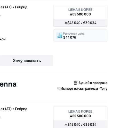
мат (AT) • Гибрид
ЦЕНА В КОРЕЕ
₩65 500 000
V
≈ $45 040 / €39 034
Рыночная цена
$44 076
хон
Хочу заказать
ienna
16 дней в продаже
Импорт из-за границы · Тэгу
мат (AT) • Гибрид
ЦЕНА В КОРЕЕ
₩65 500 000
V
≈ $45 040 / €39 034