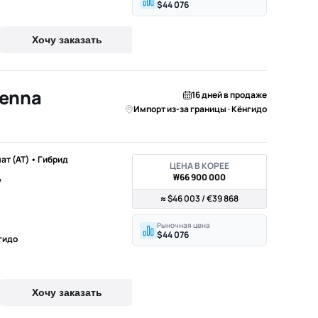
$44 076
Хочу заказать
ienna
16 дней в продаже
Импорт из-за границы · Кёнгидо
мат (AT) • Гибрид
ЦЕНА В КОРЕЕ
₩66 900 000
V
≈ $46 003 / €39 868
Рыночная цена
$44 076
гидо
Хочу заказать