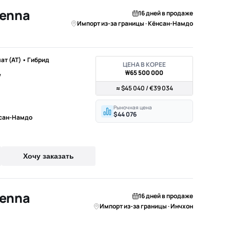
ienna
16 дней в продаже
Импорт из-за границы · Кёнсан-Намдо
мат (AT) • Гибрид
ЦЕНА В КОРЕЕ
₩65 500 000
V
≈ $45 040 / €39 034
Рыночная цена
$44 076
нсан-Намдо
Хочу заказать
ienna
16 дней в продаже
Импорт из-за границы · Инчхон