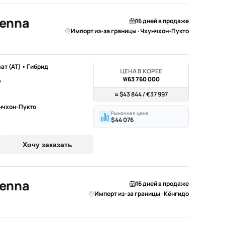
ienna
16 дней в продаже
Импорт из-за границы · Чхунчхон-Пукто
мат (AT) • Гибрид
ЦЕНА В КОРЕЕ
₩63 760 000
V
≈ $43 844 / €37 997
унчхон-Пукто
Рыночная цена
$44 076
Хочу заказать
ienna
16 дней в продаже
Импорт из-за границы · Кёнгидо