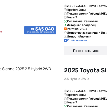
2.5 L • 245 л.с. • 2WD • Авто
Пробег: 2к км
Тип двигателя: Гибрид MHE
Мест: 7
Состояние: Как новая
История: 1 владелец
≈ $45 040
Рейтинг: 2.0/5
стоимость авто в корее
Импорт из-за границы • Инч
Импорт (Япония)
Отчёт по авто
Позвонить мне
2025 Toyota S
2.5 Hybrid 2WD
2.5 L • 245 л.с. • 2WD • Авто
Пробег: 4к км
Тип двигателя: Гибрид MHE
Мест: 7
Состояние: Как новая