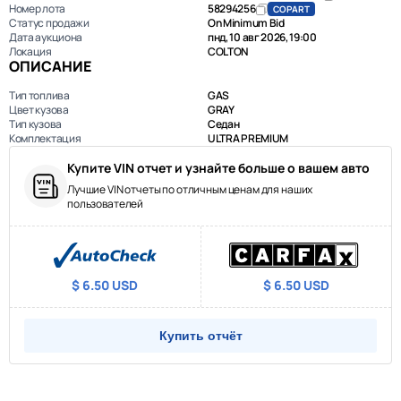
Номер лота
58294256
COPART
Статус продажи
On Minimum Bid
Дата аукциона
пнд, 10 авг 2026, 19:00
Локация
COLTON
ОПИСАНИЕ
Тип топлива
GAS
Цвет кузова
GRAY
Тип кузова
Седан
Комплектация
ULTRA PREMIUM
Купите VIN отчет и узнайте больше о вашем авто
Лучшие VIN отчеты по отличным ценам для наших
пользователей
$ 6.50 USD
$ 6.50 USD
Купить отчёт