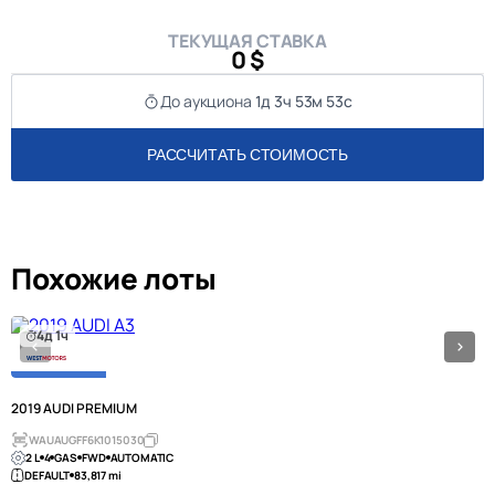
ТЕКУЩАЯ СТАВКА
0 $
До аукциона
1д 3ч 53м 53с
РАССЧИТАТЬ СТОИМОСТЬ
Похожие лоты
4д 1ч
2019 AUDI PREMIUM
WAUAUGFF6K1015030
2 L
4
GAS
FWD
AUTOMATIC
DEFAULT
83,817 mi