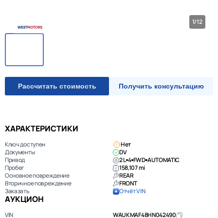
1/12
Рассчитать стоимость
Получить консультацию
ХАРАКТЕРИСТИКИ
Ключ доступен
Нет
Документы
DV
Привод
2 L
4
FWD
AUTOMATIC
Пробег
158,107 mi
Основное повреждение
REAR
Вторичное повреждение
FRONT
Заказать
Отчёт VIN
АУКЦИОН
VIN
WAUKMAF48HN042490