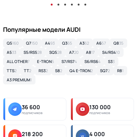
Популярные модели AUDI
Q5
160
Q7
150
A4
93
Q3
65
A3
62
A6
57
Q8
35
A5
33
S5/RS5
28
SQ5
28
A7
20
A8
17
S4/RS4
10
ALL OTHER
7
E-TRON
5
S7/RS7
4
S6/RS6
4
S3
3
TTS
2
TT
2
RS3
2
S8
2
Q4 E-TRON
2
SQ7
2
R8
1
A3 PREMIUM
1
36 600
130 000
подписчиков
подписчиков
218 200
4 000