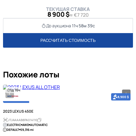
ТЕКУЩАЯ СТАВКА
8 900 $
≈ €7 720
До аукциона
11ч 58м 38с
РАССЧИТАТЬ СТОИМОСТЬ
Похожие лоты
1д 16ч
8,900 $
2023 LEXUS 450E
JTJAAAAB8PA014110
ELECTRIC
AWD
AUTOMATIC
DEFAULT
59,316 mi