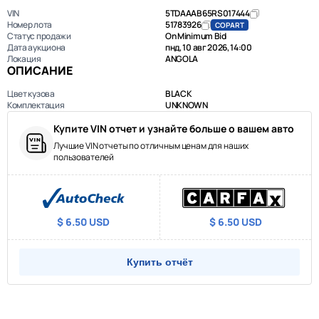
VIN
5TDAAAB65RS017444
Номер лота
51783926
COPART
Статус продажи
On Minimum Bid
Дата аукциона
пнд, 10 авг 2026, 14:00
Локация
ANGOLA
ОПИСАНИЕ
Цвет кузова
BLACK
Комплектация
UNKNOWN
Купите VIN отчет и узнайте больше о вашем авто
Лучшие VIN отчеты по отличным ценам для наших
пользователей
$ 6.50 USD
$ 6.50 USD
Купить отчёт