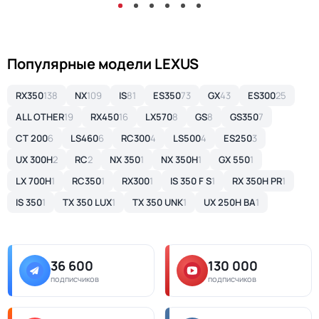
Популярные модели LEXUS
RX350
138
NX
109
IS
81
ES350
73
GX
43
ES300
25
ALL OTHER
19
RX450
16
LX570
8
GS
8
GS350
7
CT 200
6
LS460
6
RC300
4
LS500
4
ES250
3
UX 300H
2
RC
2
NX 350
1
NX 350H
1
GX 550
1
LX 700H
1
RC350
1
RX300
1
IS 350 F S
1
RX 350H PR
1
IS 350
1
TX 350 LUX
1
TX 350 UNK
1
UX 250H BA
1
36 600
130 000
подписчиков
подписчиков