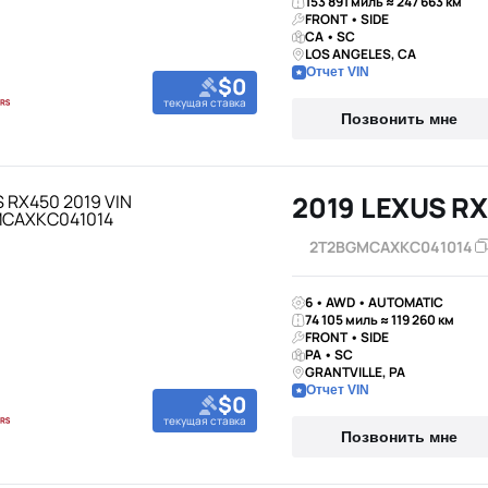
153 891 миль ≈ 247 663 км
FRONT • SIDE
CA • SC
LOS ANGELES, CA
Отчет VIN
$0
текущая ставка
Позвонить мне
2019 LEXUS RX
2T2BGMCAXKC041014
6 • AWD • AUTOMATIC
74 105 миль ≈ 119 260 км
FRONT • SIDE
PA • SC
GRANTVILLE, PA
Отчет VIN
$0
текущая ставка
Позвонить мне