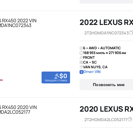
2022 LEXUS R
2T2HGMDA1NC072343
6 • AWD • AUTOMATIC
168 955 миль ≈ 271 906 км
FRONT
CA • SC
VAN NUYS, CA
Отчет VIN
$0
текущая ставка
Позвонить мне
2020 LEXUS R
2T2HGMDA2LC052177