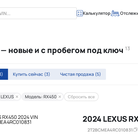
Калькулятор
Отслеж
 — новые и с пробегом под ключ
13
3)
Купить сейчас
(3)
Чистая продажа
(5)
 LEXUS
Модель: RX450
Сбросить все
2024 LEXUS R
2T2BCMEA4RC010831