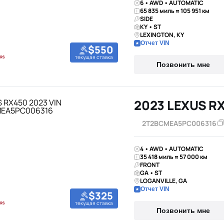
6 • AWD • AUTOMATIC
65 835 миль ≈ 105 951 км
SIDE
KY • ST
LEXINGTON, KY
Отчет VIN
$550
текущая ставка
Позвонить мне
2023 LEXUS R
2T2BCMEA5PC006316
4 • AWD • AUTOMATIC
35 418 миль ≈ 57 000 км
FRONT
GA • ST
LOGANVILLE, GA
Отчет VIN
$325
текущая ставка
Позвонить мне