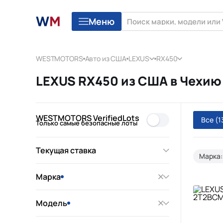
Меню
WESTMOTORS
Авто из США
LEXUS
RX450
LEXUS RX450 из США в Чехию
WESTMOTORS VerifiedLots
Все
(1
Только самые безопасные лоты
Текущая ставка
Марка:
Марка
Модель