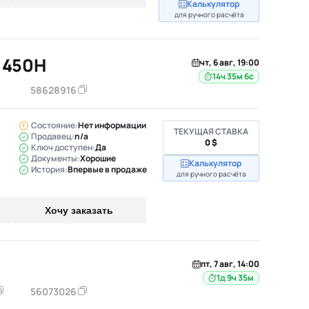
Калькулятор
для ручного расчёта
 450H
чт, 6 авг, 19:00
14ч 35м 5с
58628916
Состояние:
Нет информации
ТЕКУЩАЯ СТАВКА
Продавец:
n/a
0 $
Ключ доступен:
Да
Документы:
Хорошие
Калькулятор
История:
Впервые в продаже
для ручного расчёта
Хочу заказать
пт, 7 авг, 14:00
1д 9ч 35м
56073026