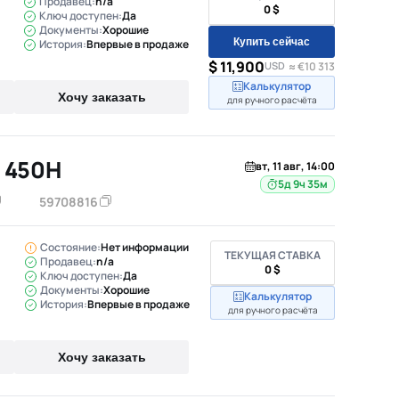
Продавец:
n/a
0 $
Ключ доступен:
Да
Документы:
Хорошие
Купить сейчас
История:
Впервые в продаже
$ 11,900
USD
≈ €10 313
Калькулятор
Хочу заказать
для ручного расчёта
 450H
вт, 11 авг, 14:00
5д 9ч 35м
59708816
Состояние:
Нет информации
ТЕКУЩАЯ СТАВКА
Продавец:
n/a
0 $
Ключ доступен:
Да
Документы:
Хорошие
Калькулятор
История:
Впервые в продаже
для ручного расчёта
Хочу заказать