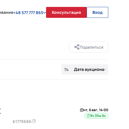
ивание
Консультация
Вход
+48 577 777 865
Поделиться
Дата аукциона
X
чт, 6 авг, 14:00
9ч 35м 5с
61779686