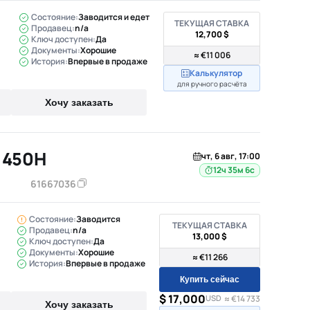
Состояние:
Заводится и едет
ТЕКУЩАЯ СТАВКА
Продавец:
n/a
12,700 $
Ключ доступен:
Да
Документы:
Хорошие
≈ €11 006
История:
Впервые в продаже
Калькулятор
для ручного расчёта
Хочу заказать
 450H
чт, 6 авг, 17:00
12ч 35м 5с
61667036
Состояние:
Заводится
ТЕКУЩАЯ СТАВКА
Продавец:
n/a
13,000 $
Ключ доступен:
Да
Документы:
Хорошие
≈ €11 266
История:
Впервые в продаже
Купить сейчас
$ 17,000
USD
≈ €14 733
Хочу заказать