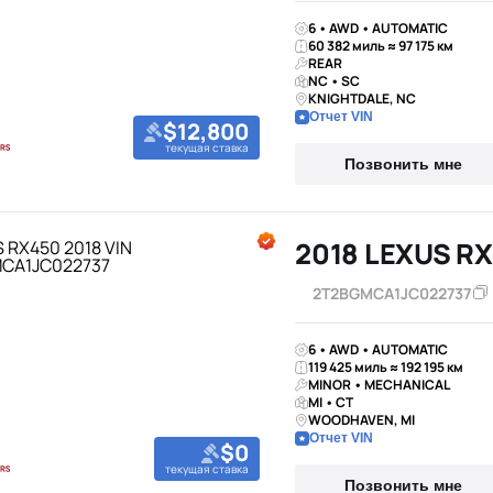
6 • AWD • AUTOMATIC
60 382 миль ≈ 97 175 км
REAR
NC • SC
KNIGHTDALE, NC
Отчет VIN
$12,800
текущая ставка
Позвонить мне
2018 LEXUS RX
2T2BGMCA1JC022737
6 • AWD • AUTOMATIC
119 425 миль ≈ 192 195 км
MINOR • MECHANICAL
MI • CT
WOODHAVEN, MI
Отчет VIN
$0
текущая ставка
Позвонить мне