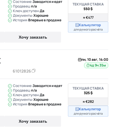
Состояние:
Заводится и едет
ТЕКУЩАЯ СТАВКА
Продавец:
n/a
550 $
Ключ доступен:
Да
Документы:
Хорошие
≈ €477
История:
Впервые в продаже
Калькулятор
для ручного расчёта
Хочу заказать
X
пн, 10 авг, 14:00
4д 9ч 35м
61012826
Состояние:
Заводится и едет
ТЕКУЩАЯ СТАВКА
Продавец:
n/a
325 $
Ключ доступен:
Да
Документы:
Хорошие
≈ €282
История:
Впервые в продаже
Калькулятор
для ручного расчёта
Хочу заказать