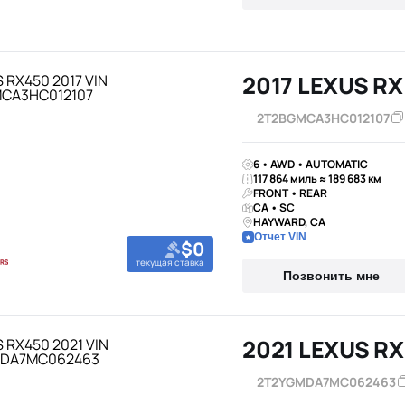
2017 LEXUS RX
2T2BGMCA3HC012107
6 • AWD • AUTOMATIC
117 864 миль ≈ 189 683 км
FRONT • REAR
CA • SC
HAYWARD, CA
Отчет VIN
$0
текущая ставка
Позвонить мне
2021 LEXUS RX
2T2YGMDA7MC062463