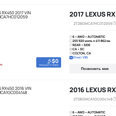
2017 LEXUS RX
2T2BGMCA7HC012059
6 • AWD • AUTOMATIC
255 920 миль ≈ 411 862 км
REAR • SIDE
CA • SC
COLTON, CA
Отчет VIN
$0
текущая ставка
Позвонить мне
2016 LEXUS RX
2T2BGMCA1GC004148
6 • AWD • AUTOMATIC