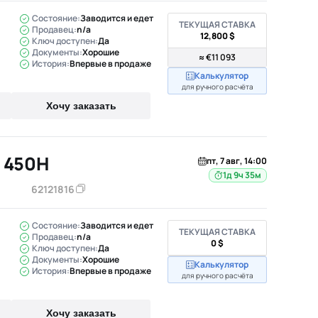
Состояние:
Заводится и едет
ТЕКУЩАЯ СТАВКА
Продавец:
n/a
12,800 $
Ключ доступен:
Да
Документы:
Хорошие
≈ €11 093
История:
Впервые в продаже
Калькулятор
для ручного расчёта
Хочу заказать
 450H
пт, 7 авг, 14:00
1д 9ч 35м
62121816
Состояние:
Заводится и едет
ТЕКУЩАЯ СТАВКА
Продавец:
n/a
0 $
Ключ доступен:
Да
Документы:
Хорошие
Калькулятор
История:
Впервые в продаже
для ручного расчёта
Хочу заказать