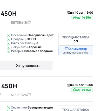
 450H
пн, 10 авг, 19:00
4д 14ч 35м
59736416
Состояние:
Заводится и едет
ТЕКУЩАЯ СТАВКА
Продавец:
GEICO
0 $
Ключ доступен:
Да
Документы:
Хорошие
Калькулятор
История:
Впервые в продаже
для ручного расчёта
Хочу заказать
 450H
пн, 10 авг, 19:00
4д 14ч 35м
51529826
Состояние:
Заводится и едет
ТЕКУЩАЯ СТАВКА