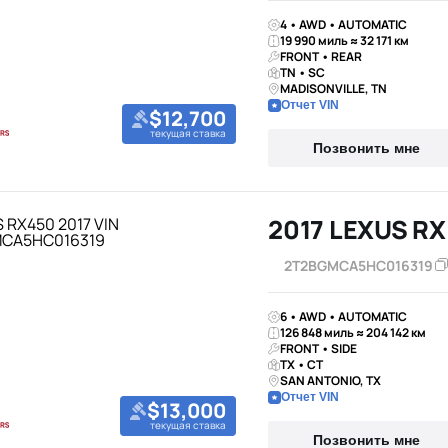
4 • AWD • AUTOMATIC
19 990 миль ≈ 32 171 км
FRONT • REAR
TN • SC
MADISONVILLE, TN
Отчет VIN
$12,700
текущая ставка
Позвонить мне
2017 LEXUS RX
2T2BGMCA5HC016319
6 • AWD • AUTOMATIC
126 848 миль ≈ 204 142 км
FRONT • SIDE
TX • CT
SAN ANTONIO, TX
Отчет VIN
$13,000
текущая ставка
Позвонить мне