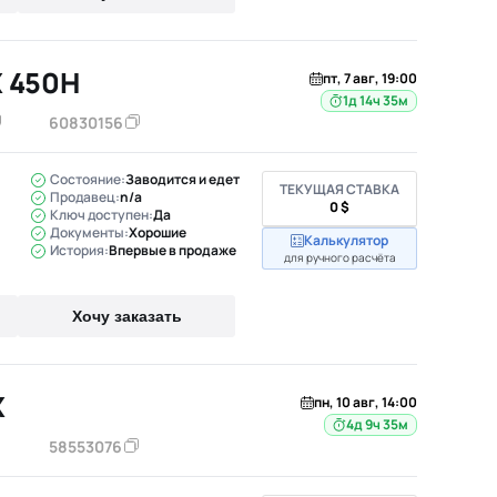
X 450H
пт, 7 авг, 19:00
1д 14ч 35м
60830156
Состояние:
Заводится и едет
ТЕКУЩАЯ СТАВКА
Продавец:
n/a
0 $
Ключ доступен:
Да
Документы:
Хорошие
Калькулятор
История:
Впервые в продаже
для ручного расчёта
Хочу заказать
X
пн, 10 авг, 14:00
4д 9ч 35м
58553076