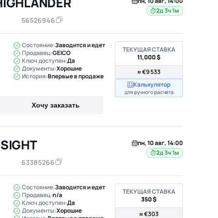
HIGHLANDER
пн, 10 авг, 14:00
2д 3ч 1м
56526946
Состояние:
Заводится и едет
ТЕКУЩАЯ СТАВКА
Продавец:
GEICO
11,000 $
Ключ доступен:
Да
Документы:
Хорошие
≈ €9 533
История:
Впервые в продаже
Калькулятор
для ручного расчёта
Хочу заказать
NSIGHT
пн, 10 авг, 14:00
2д 3ч 1м
63385266
Состояние:
Заводится и едет
ТЕКУЩАЯ СТАВКА
Продавец:
n/a
350 $
Ключ доступен:
Да
Документы:
Хорошие
≈ €303