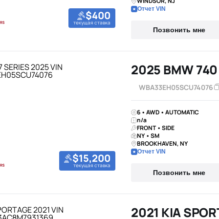
WINDSOR, NJ
Отчет VIN
$400
текущая ставка
Позвонить мне
2025 BMW 740
WBA33EH05SCU74076
6 • AWD • AUTOMATIC
n/a
FRONT • SIDE
NY • SM
BROOKHAVEN, NY
Отчет VIN
$15,200
текущая ставка
Позвонить мне
2021 KIA SPO