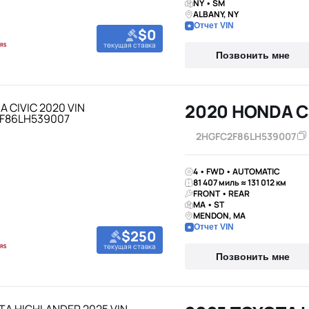
NY • SM
ALBANY, NY
Отчет VIN
$0
текущая ставка
Позвонить мне
2020 HONDA C
2HGFC2F86LH539007
4 • FWD • AUTOMATIC
81 407 миль ≈ 131 012 км
FRONT • REAR
MA • ST
MENDON, MA
Отчет VIN
$250
текущая ставка
Позвонить мне