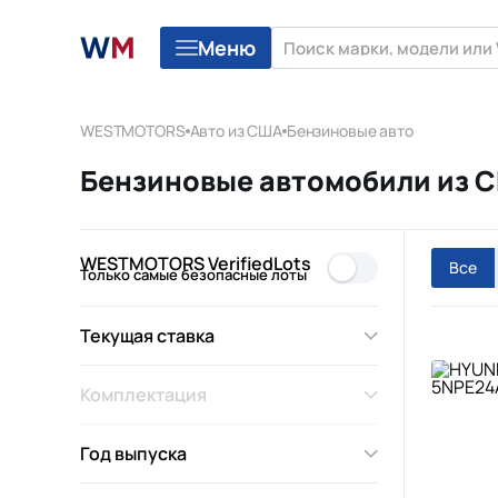
Меню
WESTMOTORS
Авто из США
Бензиновые авто
Бензиновые автомобили из 
WESTMOTORS VerifiedLots
Все
Только самые безопасные лоты
Текущая ставка
Комплектация
Год выпуска