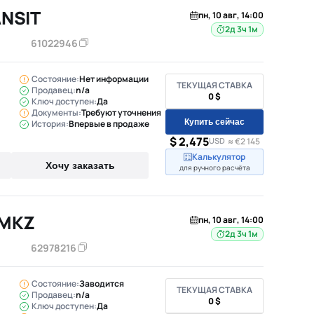
ANSIT
пн, 10 авг, 14:00
2д 3ч 1м
61022946
Состояние:
Нет информации
ТЕКУЩАЯ СТАВКА
Продавец:
n/a
0 $
Ключ доступен:
Да
Документы:
Требуют уточнения
Купить сейчас
История:
Впервые в продаже
$ 2,475
USD
≈ €2 145
Калькулятор
Хочу заказать
для ручного расчёта
 MKZ
пн, 10 авг, 14:00
2д 3ч 1м
62978216
Состояние:
Заводится
ТЕКУЩАЯ СТАВКА
Продавец:
n/a
0 $
Ключ доступен:
Да