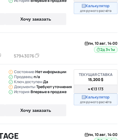
История:
Впервые в продаже
Калькулятор
для ручного расчёта
Хочу заказать
пн, 10 авг, 14:00
2д 3ч 1м
57943076
Состояние:
Нет информации
ТЕКУЩАЯ СТАВКА
Продавец:
n/a
15,200 $
Ключ доступен:
Да
Документы:
Требуют уточнения
≈ €13 173
История:
Впервые в продаже
Калькулятор
для ручного расчёта
Хочу заказать
RTAGE
пн, 10 авг, 14:00