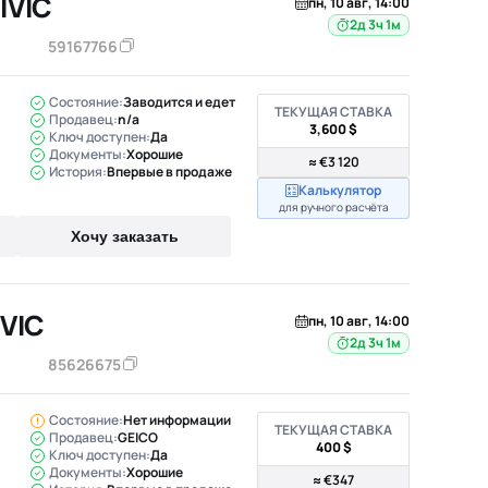
IVIC
пн, 10 авг, 14:00
2д 3ч 1м
59167766
Состояние:
Заводится и едет
ТЕКУЩАЯ СТАВКА
Продавец:
n/a
3,600 $
Ключ доступен:
Да
Документы:
Хорошие
≈ €3 120
История:
Впервые в продаже
Калькулятор
для ручного расчёта
Хочу заказать
VIC
пн, 10 авг, 14:00
2д 3ч 1м
85626675
Состояние:
Нет информации
ТЕКУЩАЯ СТАВКА
Продавец:
GEICO
400 $
Ключ доступен:
Да
Документы:
Хорошие
≈ €347