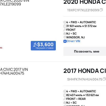
2020 HONDA C
19XFC1F7XLE219099
4 • FWD • AUTOMATIC
31 921 миль ≈ 51 372 км
FRONT
NJ • SC
WINDSOR, NJ
Отчет VIN
$3,600
текущая ставка
Позвонить мне
2017 HONDA CI
SHHFK7H74HU400475
4 • FWD • AUTOMATIC
82 407 миль ≈ 132 621 км
FRONT • REAR
NJ • SC