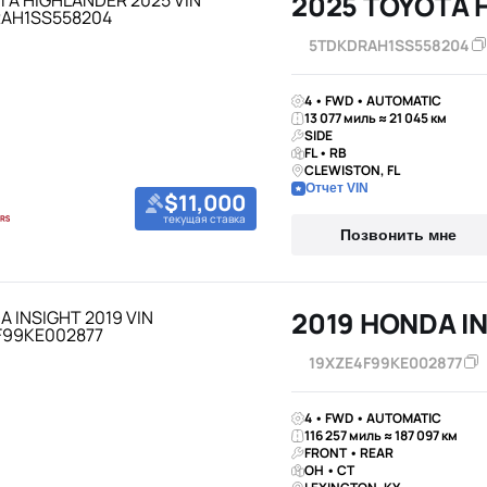
2025 TOYOTA 
5TDKDRAH1SS558204
4 • FWD • AUTOMATIC
13 077 миль ≈ 21 045 км
SIDE
FL • RB
CLEWISTON, FL
Отчет VIN
$11,000
текущая ставка
Позвонить мне
2019 HONDA I
19XZE4F99KE002877
4 • FWD • AUTOMATIC
116 257 миль ≈ 187 097 км
FRONT • REAR
OH • CT