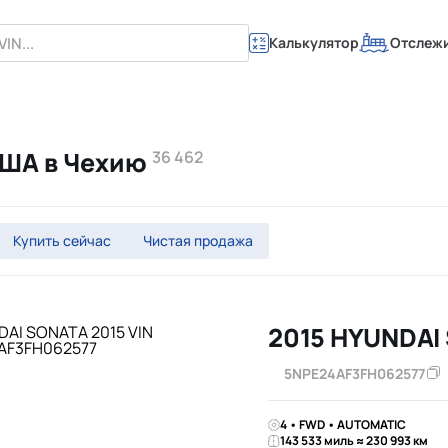
Калькулятор
Отслеж
США в Чехию
36 462
Купить сейчас
Чистая продажа
2015 HYUNDAI
5NPE24AF3FH062577
4 • FWD • AUTOMATIC
143 533 миль ≈ 230 993 км