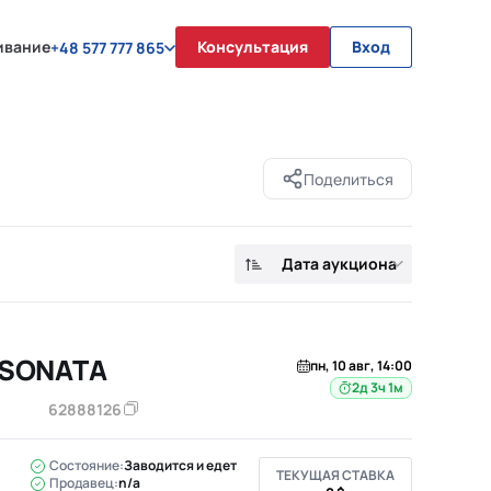
ивание
Консультация
Вход
+48 577 777 865
Поделиться
Дата аукциона
 SONATA
пн, 10 авг, 14:00
2д 3ч 1м
62888126
Состояние:
Заводится и едет
ТЕКУЩАЯ СТАВКА
Продавец:
n/a