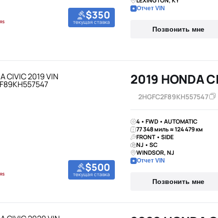
LEXINGTON, KY
Отчет VIN
$350
текущая ставка
Позвонить мне
2019 HONDA C
2HGFC2F89KH557547
4 • FWD • AUTOMATIC
77 348 миль ≈ 124 479 км
FRONT • SIDE
NJ • SC
WINDSOR, NJ
Отчет VIN
$500
текущая ставка
Позвонить мне