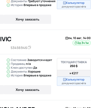
Документы:
Требуют уточнения
Калькулятор
История:
Впервые в продаже
для ручного расчёта
Хочу заказать
IVIC
пн, 10 авг, 14:00
2д 3ч 1м
53456946
Состояние:
Заводится и едет
ТЕКУЩАЯ СТАВКА
Продавец:
n/a
250 $
Ключ доступен:
Да
Документы:
Хорошие
≈ €217
История:
Впервые в продаже
Калькулятор
для ручного расчёта
Хочу заказать