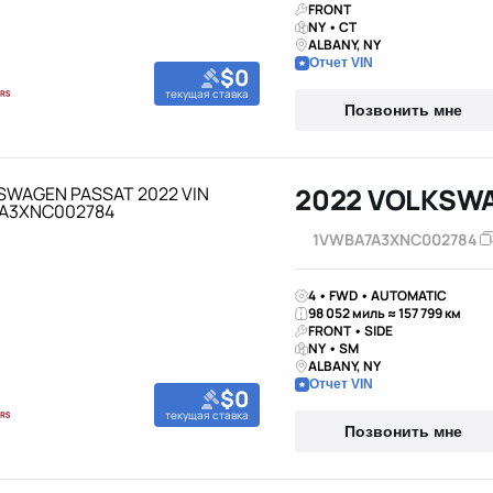
FRONT
NY • CT
ALBANY, NY
Отчет VIN
$0
текущая ставка
Позвонить мне
2022 VOLKSW
1VWBA7A3XNC002784
4 • FWD • AUTOMATIC
98 052 миль ≈ 157 799 км
FRONT • SIDE
NY • SM
ALBANY, NY
Отчет VIN
$0
текущая ставка
Позвонить мне