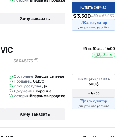
История:
Впервые в продаже
Купить сейчас
$ 3,500
USD
≈ €3 033
Хочу заказать
Калькулятор
для ручного расчёта
IVIC
пн, 10 авг, 14:00
2д 3ч 1м
58645176
Состояние:
Заводится и едет
ТЕКУЩАЯ СТАВКА
Продавец:
GEICO
500 $
Ключ доступен:
Да
Документы:
Хорошие
≈ €433
История:
Впервые в продаже
Калькулятор
для ручного расчёта
Хочу заказать