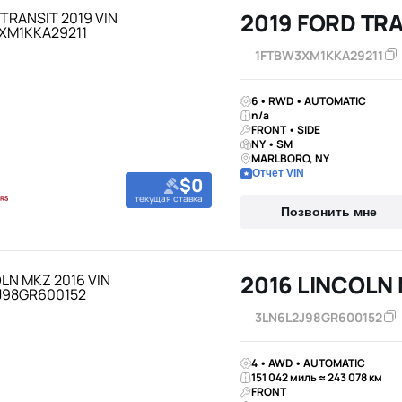
2019 FORD TR
1FTBW3XM1KKA29211
6 • RWD • AUTOMATIC
n/a
FRONT • SIDE
NY • SM
MARLBORO, NY
Отчет VIN
$0
текущая ставка
Позвонить мне
2016 LINCOLN
3LN6L2J98GR600152
4 • AWD • AUTOMATIC
151 042 миль ≈ 243 078 км
FRONT