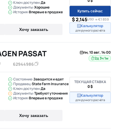
0 $
Ключ доступен:
Да
Документы:
Хорошие
Купить сейчас
История:
Впервые в продаже
$ 2,145
USD
≈ €1 859
Калькулятор
Хочу заказать
для ручного расчёта
AGEN PASSAT
пн, 10 авг, 14:00
2д 3ч 1м
62944986
Состояние:
Заводится и едет
ТЕКУЩАЯ СТАВКА
Продавец:
State Farm Insurance
0 $
Ключ доступен:
Да
Документы:
Требуют уточнения
Калькулятор
История:
Впервые в продаже
для ручного расчёта
Хочу заказать