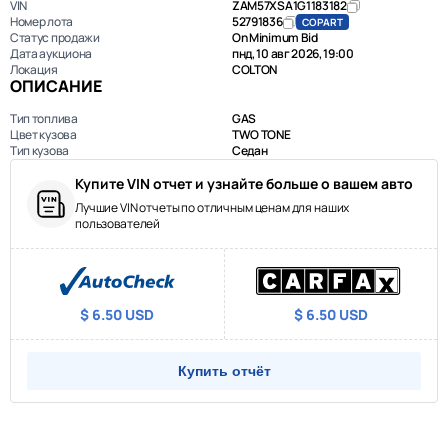
VIN
ZAM57XSA1G1183182
Номер лота
52791836
COPART
Статус продажи
On Minimum Bid
Дата аукциона
пнд, 10 авг 2026, 19:00
Локация
COLTON
ОПИСАНИЕ
Тип топлива
GAS
Цвет кузова
TWO TONE
Тип кузова
Седан
Купите VIN отчет и узнайте больше о вашем авто
Лучшие VIN отчеты по отличным ценам для наших
пользователей
$ 6.50 USD
$ 6.50 USD
Купить отчёт