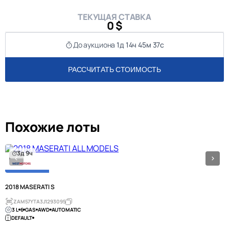
ТЕКУЩАЯ СТАВКА
0 $
До аукциона
1д 14ч 45м 37с
РАССЧИТАТЬ СТОИМОСТЬ
Похожие лоты
3д 9ч
2018 MASERATI S
ZAM57YTA3J1293095
3 L
6
GAS
AWD
AUTOMATIC
DEFAULT