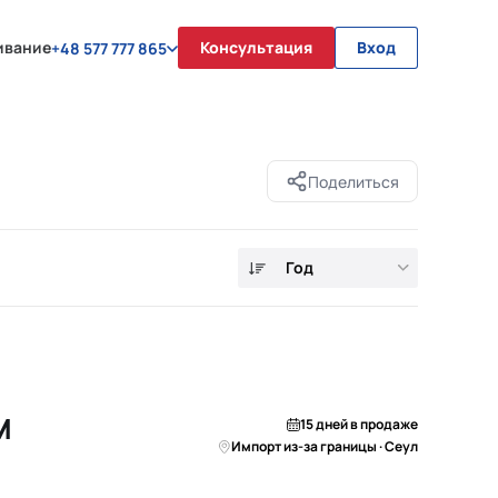
ивание
Консультация
Вход
+48 577 777 865
Поделиться
Год
M
15 дней в продаже
Импорт из-за границы · Сеул