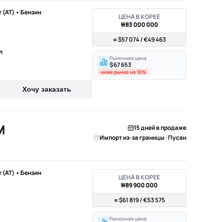
т (AT) • Бензин
ЦЕНА В КОРЕЕ
₩83 000 000
≈ $57 074 / €49 463
л
Рыночная цена
$67 653
ниже рынка на 16%
Хочу заказать
M
15 дней в продаже
Импорт из-за границы · Пусан
т (AT) • Бензин
ЦЕНА В КОРЕЕ
₩89 900 000
≈ $61 819 / €53 575
Рыночная цена