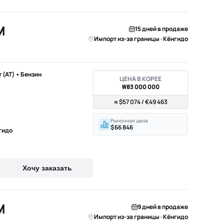
M
15 дней в продаже
Импорт из-за границы · Кёнгидо
т (AT) • Бензин
ЦЕНА В КОРЕЕ
₩83 000 000
≈ $57 074 / €49 463
Рыночная цена
$66 846
гидо
Хочу заказать
M
9 дней в продаже
Импорт из-за границы · Кёнгидо