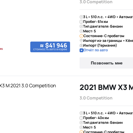
3.0 Competition
3 L • 510 л.с. • 4WD • Автома
Пробег: 61к км
Тип двигателя: Бензин
Мест: 5
Состояние: С пробегом
Импорт из-за границы • Кён
≈ $41 946
Импорт (Германия)
стоимость авто в корее
Отчёт по авто
Позвонить мне
2021 BMW X3 
3.0 Competition
3 L • 510 л.с. • 4WD • Автома
Пробег: 40к км
Тип двигателя: Бензин
Мест: 5
Состояние: С пробегом