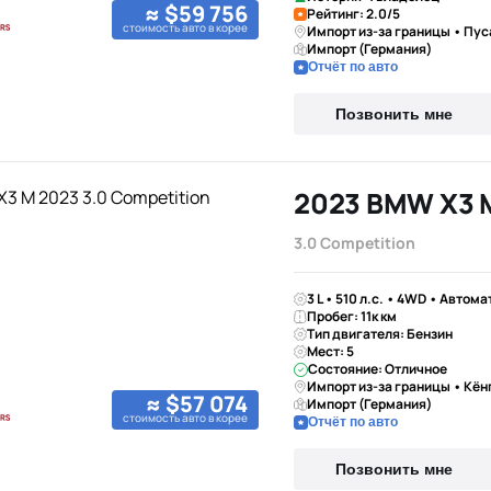
≈ $59 756
Рейтинг: 2.0/5
стоимость авто в корее
Импорт из-за границы • Пус
Импорт (Германия)
Отчёт по авто
Позвонить мне
2023 BMW X3 
3.0 Competition
3 L • 510 л.с. • 4WD • Автома
Пробег: 11к км
Тип двигателя: Бензин
Мест: 5
Состояние: Отличное
Импорт из-за границы • Кён
≈ $57 074
Импорт (Германия)
стоимость авто в корее
Отчёт по авто
Позвонить мне