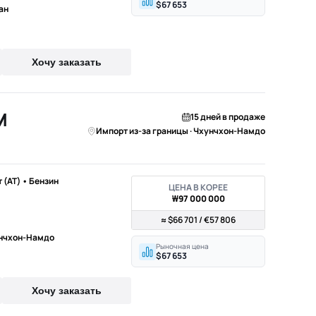
$67 653
ан
Хочу заказать
M
15 дней в продаже
Импорт из-за границы · Чхунчхон-Намдо
т (AT) • Бензин
ЦЕНА В КОРЕЕ
₩97 000 000
≈ $66 701 / €57 806
унчхон-Намдо
Рыночная цена
$67 653
Хочу заказать