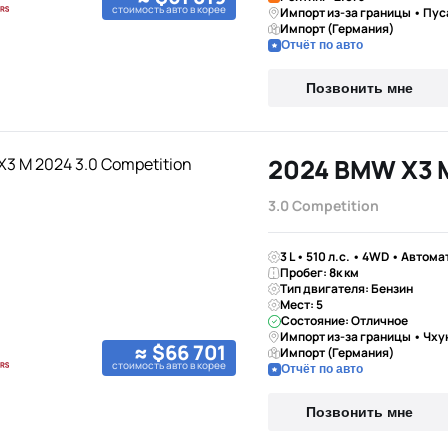
стоимость авто в корее
Импорт из-за границы • Пус
Импорт (Германия)
Отчёт по авто
Позвонить мне
2024 BMW X3 
3.0 Competition
3 L • 510 л.с. • 4WD • Автома
Пробег: 8к км
Тип двигателя: Бензин
Мест: 5
Состояние: Отличное
Импорт из-за границы • Чх
≈ $66 701
Импорт (Германия)
стоимость авто в корее
Отчёт по авто
Позвонить мне