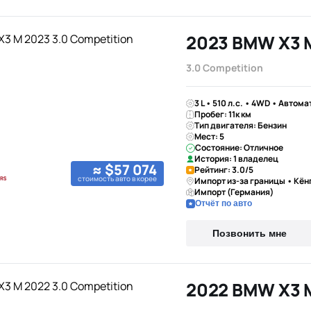
2023 BMW X3 
3.0 Competition
3 L • 510 л.с. • 4WD • Автома
Пробег: 11к км
Тип двигателя: Бензин
Мест: 5
Состояние: Отличное
История: 1 владелец
≈ $57 074
Рейтинг: 3.0/5
стоимость авто в корее
Импорт из-за границы • Кён
Импорт (Германия)
Отчёт по авто
Позвонить мне
2022 BMW X3 