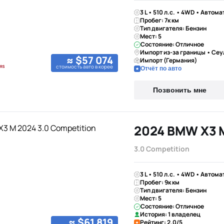
3 L • 510 л.с. • 4WD • Автома
Пробег: 7к км
Тип двигателя: Бензин
Мест: 5
Состояние: Отличное
Импорт из-за границы • Сеу
≈ $57 074
Импорт (Германия)
стоимость авто в корее
Отчёт по авто
Позвонить мне
2024 BMW X3 
3.0 Competition
3 L • 510 л.с. • 4WD • Автома
Пробег: 9к км
Тип двигателя: Бензин
Мест: 5
Состояние: Отличное
История: 1 владелец
≈ $61 819
Рейтинг: 2.0/5