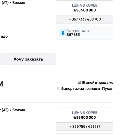
т (AT) • Бензин
ЦЕНА В КОРЕЕ
₩98 500 000
≈ $67 733 / €58 700
Рыночная цена
$67 653
гидо
Хочу заказать
M
15 дней в продаже
Импорт из-за границы · Пусан
т (AT) • Бензин
ЦЕНА В КОРЕЕ
₩86 900 000
≈ $59 756 / €51 787