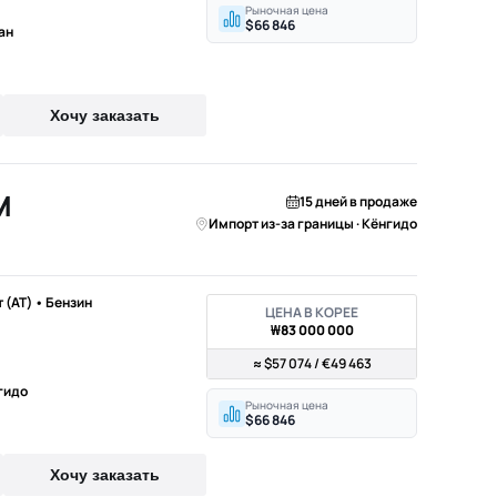
Рыночная цена
$66 846
ан
Хочу заказать
M
15 дней в продаже
Импорт из-за границы · Кёнгидо
т (AT) • Бензин
ЦЕНА В КОРЕЕ
₩83 000 000
≈ $57 074 / €49 463
гидо
Рыночная цена
$66 846
Хочу заказать