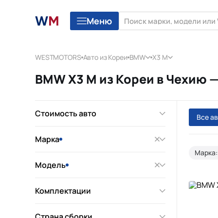
Меню
WESTMOTORS
Авто из Кореи
BMW
X3 M
BMW X3 M из Кореи в Чехию —
Стоимость авто
Все а
Марка
Марка
Модель
Комплектации
Страна сборки