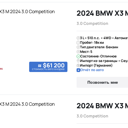
2024 BMW X3 
3.0 Competition
3 L • 510 л.с. • 4WD • Автома
Пробег: 18к км
Тип двигателя: Бензин
Мест: 5
Состояние: Отличное
Импорт из-за границы • Сеу
≈ $61 200
Импорт (Германия)
стоимость авто в корее
Отчёт по авто
Позвонить мне
2024 BMW X3 
3.0 Competition