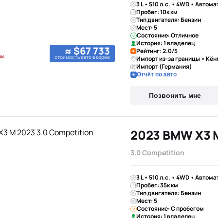
3 L • 510 л.с. • 4WD • Автома
Пробег: 10к км
Тип двигателя: Бензин
Мест: 5
Состояние: Отличное
История: 1 владелец
≈ $67 733
Рейтинг: 2.0/5
стоимость авто в корее
Импорт из-за границы • Кён
Импорт (Германия)
Отчёт по авто
Позвонить мне
2023 BMW X3 
3.0 Competition
3 L • 510 л.с. • 4WD • Автома
Пробег: 35к км
Тип двигателя: Бензин
Мест: 5
Состояние: С пробегом
История: 1 владелец