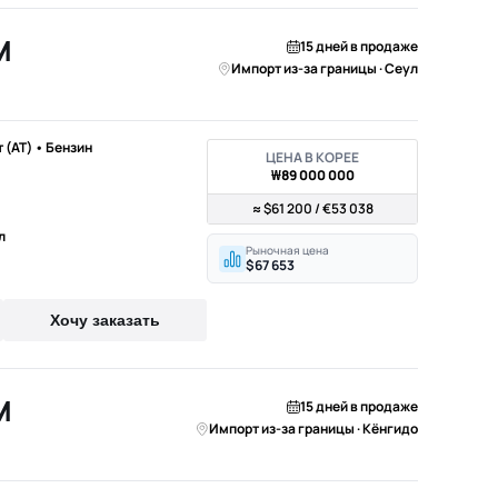
M
15 дней в продаже
Импорт из-за границы · Сеул
т (AT) • Бензин
ЦЕНА В КОРЕЕ
₩89 000 000
≈ $61 200 / €53 038
л
Рыночная цена
$67 653
Хочу заказать
M
15 дней в продаже
Импорт из-за границы · Кёнгидо