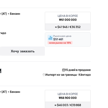
т (AT) • Бензин
ЦЕНА В КОРЕЕ
₩61 000 000
≈ $41 946 / €36 352
гидо
Рыночная цена
$51 461
ниже рынка на 18%
Хочу заказать
M
15 дней в продаже
Импорт из-за границы · Кёнгидо
т (AT) • Бензин
ЦЕНА В КОРЕЕ
₩66 900 000
≈ $46 003 / €39 868