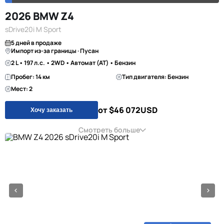
2026 BMW Z4
sDrive20i M Sport
5 дней в продаже
Импорт из-за границы · Пусан
2 L • 197 л.с. • 2WD • Автомат (AT) • Бензин
Пробег: 14 км
Тип двигателя: Бензин
Мест: 2
от $46 072
USD
Хочу заказать
Смотреть больше