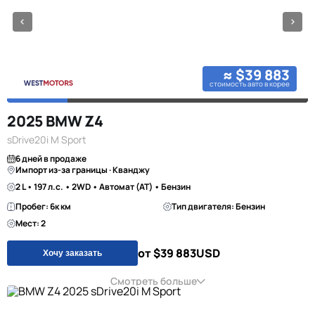
≈ $39 883
стоимость авто в корее
2025 BMW Z4
sDrive20i M Sport
6 дней в продаже
Импорт из-за границы · Кванджу
2 L • 197 л.с. • 2WD • Автомат (AT) • Бензин
Пробег: 6к км
Тип двигателя: Бензин
Мест: 2
от $39 883
USD
Хочу заказать
Смотреть больше