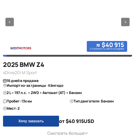
≈ $40 915
стоимость авто в корее
2025 BMW Z4
sDrive20i M Sport
16 дней в продаже
Импорт из-за границы · Кёнгидо
2 L • 197 л.с. • 2WD • Автомат (AT) • Бензин
Пробег: 13к км
Тип двигателя: Бензин
Мест: 2
от $40 915
USD
Хочу заказать
Смотреть больше