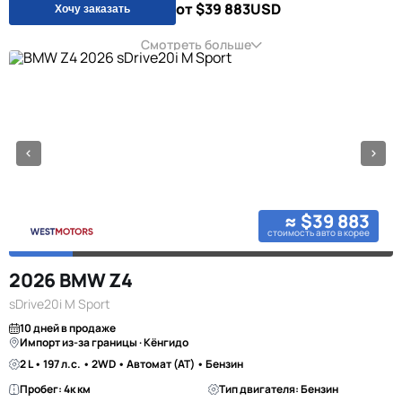
от $39 883
USD
Хочу заказать
Смотреть больше
≈ $39 883
стоимость авто в корее
2026 BMW Z4
sDrive20i M Sport
10 дней в продаже
Импорт из-за границы · Кёнгидо
2 L • 197 л.с. • 2WD • Автомат (AT) • Бензин
Пробег: 4к км
Тип двигателя: Бензин