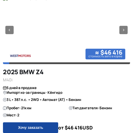
≈ $46 416
стоимость авто в корее
2025 BMW Z4
M40i
5 дней в продаже
Импорт из-за границы · Кёнгидо
3 L • 387 л.с. • 2WD • Автомат (AT) • Бензин
Пробег: 21к км
Тип двигателя: Бензин
Мест: 2
от $46 416
USD
Хочу заказать