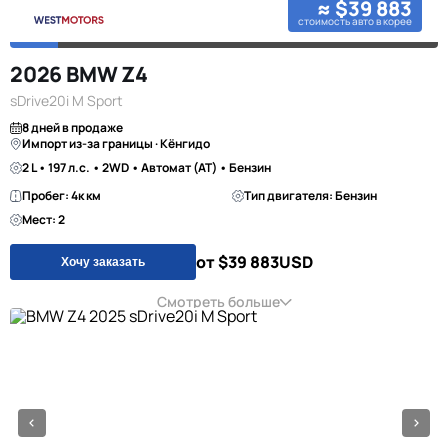
≈ $39 883
стоимость авто в корее
2026 BMW Z4
sDrive20i M Sport
8 дней в продаже
Импорт из-за границы · Кёнгидо
2 L • 197 л.с. • 2WD • Автомат (AT) • Бензин
Пробег: 4к км
Тип двигателя: Бензин
Мест: 2
от $39 883
USD
Хочу заказать
Смотреть больше