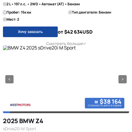
2 L • 197 л.с. • 2WD • Автомат (AT) • Бензин
Пробег: 15к км
Тип двигателя: Бензин
Мест: 2
от $42 634
USD
Хочу заказать
Смотреть больше
≈ $38 164
стоимость авто в корее
2025 BMW Z4
sDrive20i M Sport