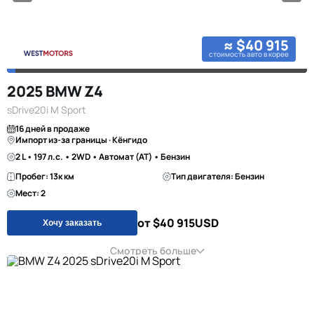
≈ $40 915
стоимость авто в корее
2025 BMW Z4
sDrive20i M Sport
16 дней в продаже
Импорт из-за границы · Кёнгидо
2 L • 197 л.с. • 2WD • Автомат (AT) • Бензин
Пробег: 13к км
Тип двигателя: Бензин
Мест: 2
от $40 915
USD
Хочу заказать
Смотреть больше