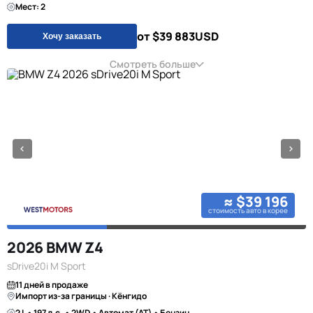
Мест: 2
от $39 883
USD
Хочу заказать
Смотреть больше
≈ $39 196
стоимость авто в корее
2026 BMW Z4
sDrive20i M Sport
11 дней в продаже
Импорт из-за границы · Кёнгидо
2 L • 197 л.с. • 2WD • Автомат (AT) • Бензин