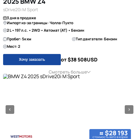
2025 BMW Z4
sDrive20i M Sport
3 дня в продаже
Импорт из-за границы · Чолла-Пукто
2 L • 197 л.с. • 2WD • Автомат (AT) • Бензин
Пробег: 5к км
Тип двигателя: Бензин
Мест: 2
от $38 508
USD
Хочу заказать
Смотреть больше
≈ $28 193
стоимость авто в корее