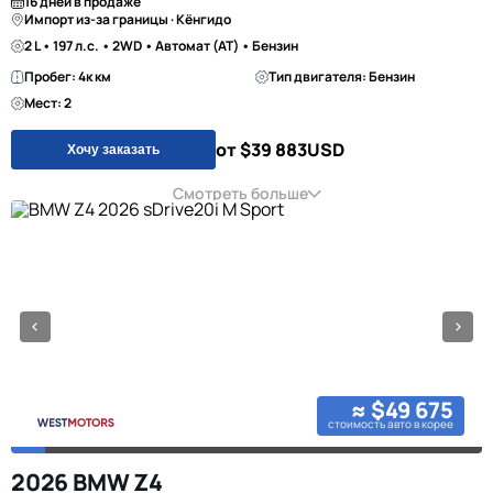
16 дней в продаже
Импорт из-за границы · Кёнгидо
2 L • 197 л.с. • 2WD • Автомат (AT) • Бензин
Пробег: 4к км
Тип двигателя: Бензин
Мест: 2
от $39 883
USD
Хочу заказать
Смотреть больше
≈ $49 675
стоимость авто в корее
2026 BMW Z4