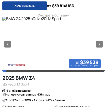
от $39 814
USD
Хочу заказать
Смотреть больше
≈ $39 539
стоимость авто в корее
2025 BMW Z4
sDrive20i M Sport
16 дней в продаже
Импорт из-за границы · Кёнгидо
2 L • 197 л.с. • 2WD • Автомат (AT) • Бензин
Пробег: 7к км
Тип двигателя: Бензин