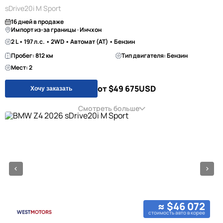
sDrive20i M Sport
16 дней в продаже
Импорт из-за границы · Инчхон
2 L • 197 л.с. • 2WD • Автомат (AT) • Бензин
Пробег: 812 км
Тип двигателя: Бензин
Мест: 2
от $49 675
USD
Хочу заказать
Смотреть больше
≈ $46 072
стоимость авто в корее