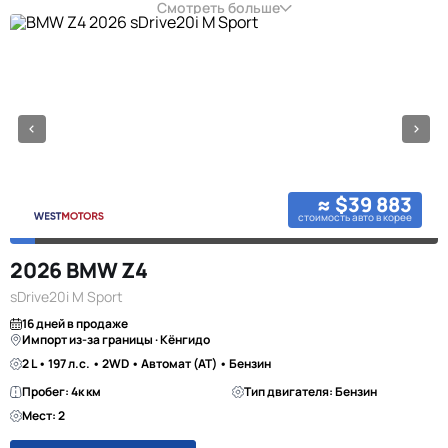
Смотреть больше
≈ $39 883
стоимость авто в корее
2026 BMW Z4
sDrive20i M Sport
16 дней в продаже
Импорт из-за границы · Кёнгидо
2 L • 197 л.с. • 2WD • Автомат (AT) • Бензин
Пробег: 4к км
Тип двигателя: Бензин
Мест: 2