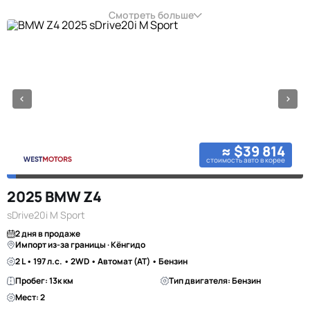
Смотреть больше
≈ $39 814
стоимость авто в корее
2025 BMW Z4
sDrive20i M Sport
2 дня в продаже
Импорт из-за границы · Кёнгидо
2 L • 197 л.с. • 2WD • Автомат (AT) • Бензин
Пробег: 13к км
Тип двигателя: Бензин
Мест: 2