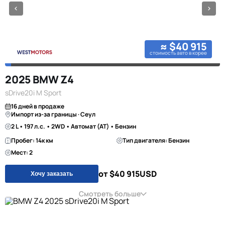
≈ $40 915
стоимость авто в корее
2025 BMW Z4
sDrive20i M Sport
16 дней в продаже
Импорт из-за границы · Сеул
2 L • 197 л.с. • 2WD • Автомат (AT) • Бензин
Пробег: 14к км
Тип двигателя: Бензин
Мест: 2
от $40 915
USD
Хочу заказать
Смотреть больше