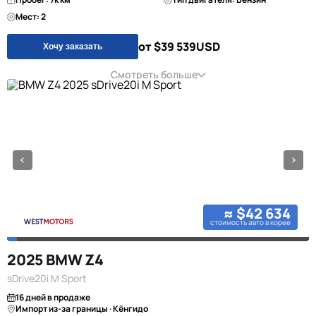
Мест: 2
от $39 539
USD
Хочу заказать
Смотреть больше
≈ $42 634
стоимость авто в корее
2025 BMW Z4
sDrive20i M Sport
16 дней в продаже
Импорт из-за границы · Кёнгидо