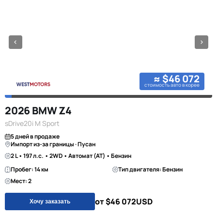
≈ $46 072
стоимость авто в корее
2026 BMW Z4
sDrive20i M Sport
5 дней в продаже
Импорт из-за границы · Пусан
2 L • 197 л.с. • 2WD • Автомат (AT) • Бензин
Пробег: 14 км
Тип двигателя: Бензин
Мест: 2
от $46 072
USD
Хочу заказать