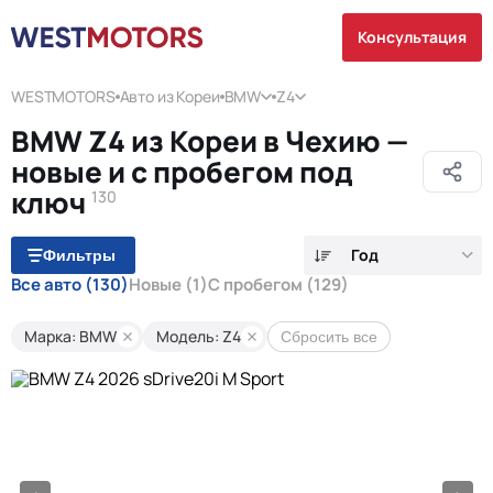
Консультация
WESTMOTORS
Авто из Кореи
BMW
Z4
BMW Z4 из Кореи в Чехию —
новые и с пробегом под
ключ
130
Год
Фильтры
Все авто
(130)
Новые
(1)
С пробегом
(129)
Марка: BMW
Модель: Z4
Сбросить все