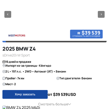
≈ $39 539
стоимость авто в корее
2025 BMW Z4
sDrive20i M Sport
16 дней в продаже
Импорт из-за границы · Кёнгидо
2 L • 197 л.с. • 2WD • Автомат (AT) • Бензин
Пробег: 7к км
Тип двигателя: Бензин
Мест: 2
от $39 539
USD
Хочу заказать
Смотреть больше