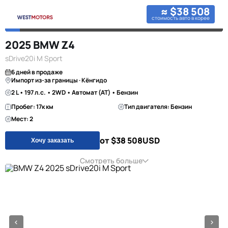
≈ $38 508
стоимость авто в корее
2025 BMW Z4
sDrive20i M Sport
6 дней в продаже
Импорт из-за границы · Кёнгидо
2 L • 197 л.с. • 2WD • Автомат (AT) • Бензин
Пробег: 17к км
Тип двигателя: Бензин
Мест: 2
от $38 508
USD
Хочу заказать
Смотреть больше