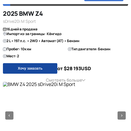
2025 BMW Z4
sDrive20i M Sport
16 дней в продаже
Импорт из-за границы · Кёнгидо
2 L • 197 л.с. • 2WD • Автомат (AT) • Бензин
Пробег: 10к км
Тип двигателя: Бензин
Мест: 2
от $28 193
USD
Хочу заказать
Смотреть больше