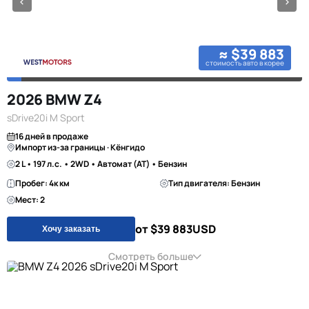
≈ $39 883
стоимость авто в корее
2026 BMW Z4
sDrive20i M Sport
16 дней в продаже
Импорт из-за границы · Кёнгидо
2 L • 197 л.с. • 2WD • Автомат (AT) • Бензин
Пробег: 4к км
Тип двигателя: Бензин
Мест: 2
от $39 883
USD
Хочу заказать
Смотреть больше