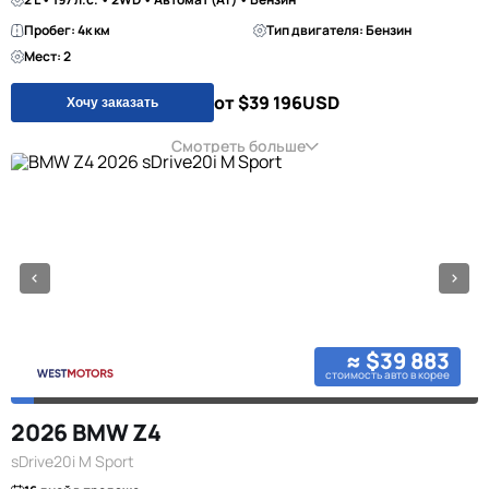
Пробег: 4к км
Тип двигателя: Бензин
Мест: 2
от $39 196
USD
Хочу заказать
Смотреть больше
≈ $39 883
стоимость авто в корее
2026 BMW Z4
sDrive20i M Sport