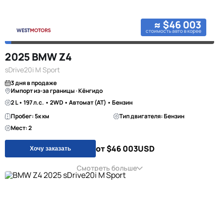
≈ $46 003
стоимость авто в корее
2025 BMW Z4
sDrive20i M Sport
3 дня в продаже
Импорт из-за границы · Кёнгидо
2 L • 197 л.с. • 2WD • Автомат (AT) • Бензин
Пробег: 5к км
Тип двигателя: Бензин
Мест: 2
от $46 003
USD
Хочу заказать
Смотреть больше