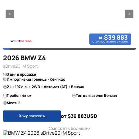
≈ $39 883
стоимость авто в корее
2026 BMW Z4
sDrive20i M Sport
3 дня в продаже
Импорт из-за границы · Кёнгидо
2 L • 197 л.с. • 2WD • Автомат (AT) • Бензин
Пробег: 4к км
Тип двигателя: Бензин
Мест: 2
от $39 883
USD
Хочу заказать
Смотреть больше