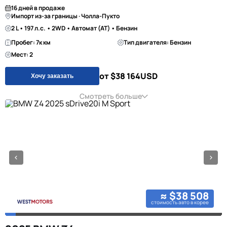
16 дней в продаже
Импорт из-за границы · Чолла-Пукто
2 L • 197 л.с. • 2WD • Автомат (AT) • Бензин
Пробег: 7к км
Тип двигателя: Бензин
Мест: 2
от $38 164
USD
Хочу заказать
Смотреть больше
≈ $38 508
стоимость авто в корее