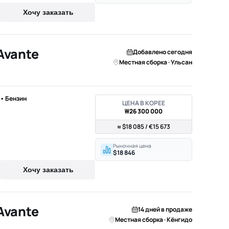
Хочу заказать
Avante
Добавлено сегодня
Местная сборка · Ульсан
) • Бензин
ЦЕНА В КОРЕЕ
₩26 300 000
≈ $18 085 / €15 673
Рыночная цена
$18 846
Хочу заказать
Avante
14 дней в продаже
Местная сборка · Кёнгидо