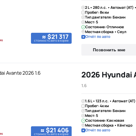
2 L • 280 л.с. • Автомат (AT)
Пробег: 8к км
Тип двигателя: Бензин
Мест: 5
Состояние: Отличное
Местная сборка • Сеул
≈ $21 317
Отчёт по авто
стоимость авто в корее
Позвонить мне
2026 Hyundai 
1.6
1.6 L • 123 л.с. • Автомат (AT
Пробег: 4к км
Тип двигателя: Бензин
Мест: 5
Состояние: Как новая
Местная сборка • Кёнгидо
≈ $21 406
Отчёт по авто
стоимость авто в корее