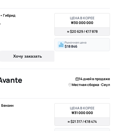
) • Гибрид
ЦЕНА В КОРЕЕ
₩30 000 000
V
≈ $20 629 / €17 878
Рыночная цена
$18 846
Хочу заказать
Avante
14 дней в продаже
Местная сборка · Сеул
 • Бензин
ЦЕНА В КОРЕЕ
₩31 000 000
≈ $21 317 / €18 474