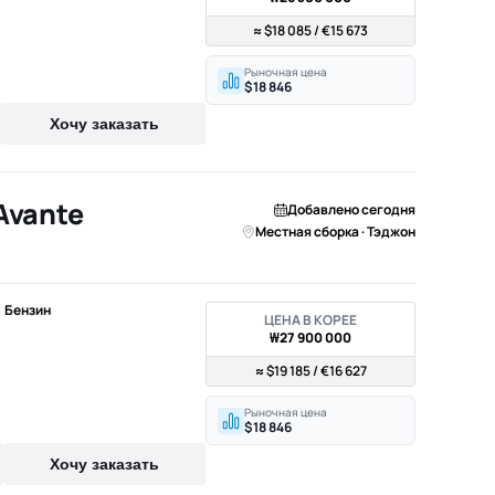
≈ $18 085 / €15 673
Рыночная цена
$18 846
Хочу заказать
Avante
Добавлено сегодня
Местная сборка · Тэджон
 • Бензин
ЦЕНА В КОРЕЕ
₩27 900 000
≈ $19 185 / €16 627
Рыночная цена
$18 846
Хочу заказать