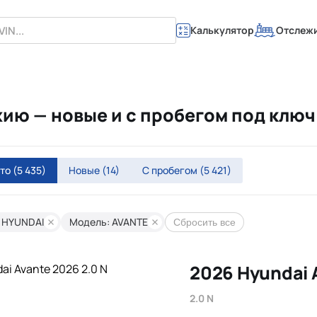
Калькулятор
Отслеж
ехию — новые и с пробегом под клю
вто
(5 435)
Новые
(14)
С пробегом
(5 421)
 HYUNDAI
Модель: AVANTE
Сбросить все
2026 Hyundai 
2.0 N