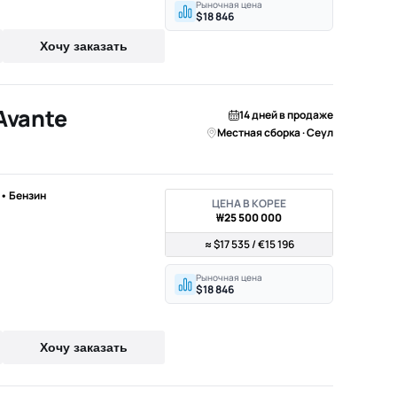
Рыночная цена
$18 846
Хочу заказать
Avante
14 дней в продаже
Местная сборка · Сеул
) • Бензин
ЦЕНА В КОРЕЕ
₩25 500 000
≈ $17 535 / €15 196
Рыночная цена
$18 846
Хочу заказать