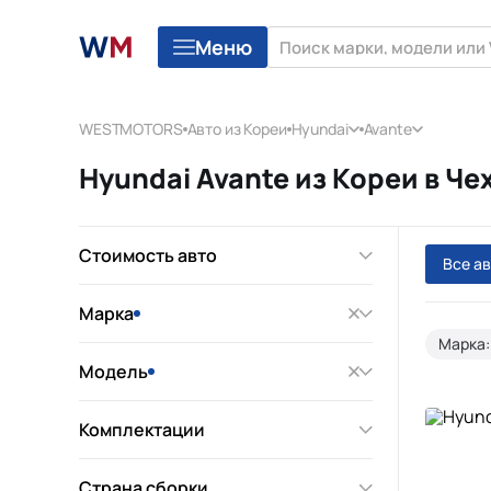
Меню
WESTMOTORS
Авто из Кореи
Hyundai
Avante
Hyundai Avante из Кореи в Ч
Стоимость авто
Все а
Марка
Марка:
Модель
Комплектации
Страна сборки