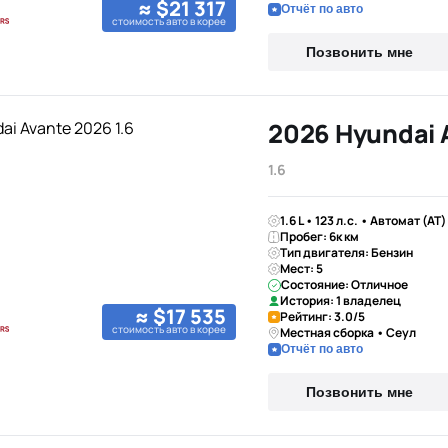
≈ $21 317
Отчёт по авто
стоимость авто в корее
Позвонить мне
2026 Hyundai 
1.6
1.6 L • 123 л.с. • Автомат (AT
Пробег: 6к км
Тип двигателя: Бензин
Мест: 5
Состояние: Отличное
История: 1 владелец
≈ $17 535
Рейтинг: 3.0/5
стоимость авто в корее
Местная сборка • Сеул
Отчёт по авто
Позвонить мне