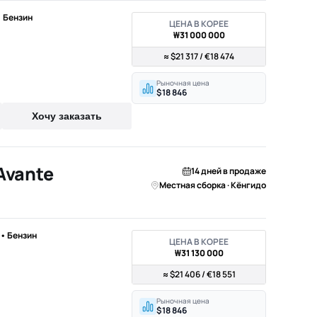
 • Бензин
ЦЕНА В КОРЕЕ
₩31 000 000
≈ $21 317 / €18 474
Рыночная цена
$18 846
Хочу заказать
Avante
14 дней в продаже
Местная сборка · Кёнгидо
) • Бензин
ЦЕНА В КОРЕЕ
₩31 130 000
≈ $21 406 / €18 551
Рыночная цена
$18 846