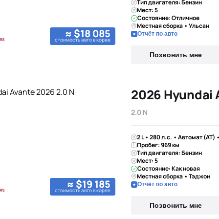
Тип двигателя: Бензин
Мест: 5
Состояние: Отличное
Местная сборка • Ульсан
≈ $18 085
Отчёт по авто
стоимость авто в корее
Позвонить мне
2026 Hyundai 
2.0 N
2 L • 280 л.с. • Автомат (AT)
Пробег: 969 км
Тип двигателя: Бензин
Мест: 5
Состояние: Как новая
Местная сборка • Тэджон
≈ $19 185
Отчёт по авто
стоимость авто в корее
Позвонить мне