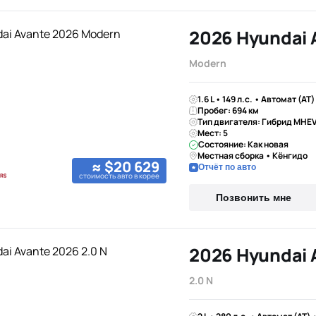
2026 Hyundai 
Modern
1.6 L • 149 л.с. • Автомат (AT
Пробег: 694 км
Тип двигателя: Гибрид MHE
Мест: 5
Состояние: Как новая
Местная сборка • Кёнгидо
≈ $20 629
Отчёт по авто
стоимость авто в корее
Позвонить мне
2026 Hyundai 
2.0 N