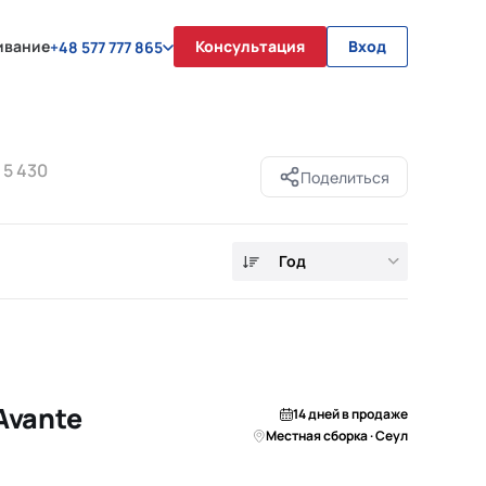
ивание
Консультация
Вход
+48 577 777 865
ч
5 430
Поделиться
Год
Avante
14 дней в продаже
Местная сборка · Сеул