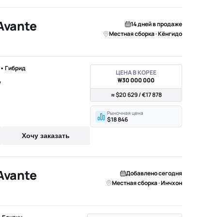
Avante
14 дней в продаже
Местная сборка · Кёнгидо
) • Гибрид
ЦЕНА В КОРЕЕ
₩30 000 000
V
≈ $20 629 / €17 878
Рыночная цена
$18 846
Хочу заказать
Avante
Добавлено сегодня
Местная сборка · Инчхон