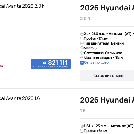
2026 Hyundai 
2.0 N
2 L • 280 л.с. • Автомат (AT)
Пробег: 17к км
Тип двигателя: Бензин
Мест: 5
Состояние: Отличное
Местная сборка • Тэгу
≈ $21 111
Отчёт по авто
стоимость авто в корее
Позвонить мне
2026 Hyundai 
1.6
1.6 L • 123 л.с. • Автомат (AT
Пробег: 6к км