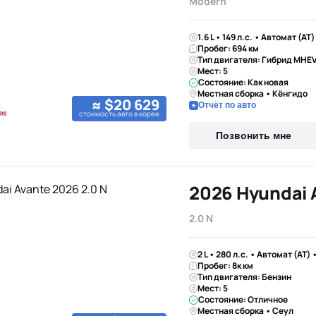
Modern
1.6 L • 149 л.с. • Автомат (AT
Пробег: 694 км
Тип двигателя: Гибрид MHE
Мест: 5
Состояние: Как новая
Местная сборка • Кёнгидо
≈ $20 629
Отчёт по авто
стоимость авто в корее
Позвонить мне
2026 Hyundai 
2.0 N
2 L • 280 л.с. • Автомат (AT)
Пробег: 8к км
Тип двигателя: Бензин
Мест: 5
Состояние: Отличное
Местная сборка • Сеул