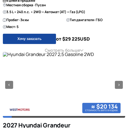
9 дней в продаже
Местная сборка · Пусан
3.5 L • 240 л.с. • 2WD • Автомат (AT) • Газ (LPG)
Пробег: 3к км
Тип двигателя: ГБО
Мест: 5
от $29 225
USD
Хочу заказать
Смотреть больше
≈ $20 134
стоимость авто в корее
2027 Hyundai Grandeur