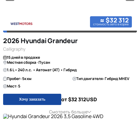
≈ $32 312
стоимость авто в корее
2026 Hyundai Grandeur
Calligraphy
15 дней в продаже
Местная сборка · Пусан
1.6 L • 240 л.с. • Автомат (AT) • Гибрид
Пробег: 5к км
Тип двигателя: Гибрид MHEV
Мест: 5
от $32 312
USD
Хочу заказать
Смотреть больше