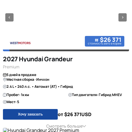
≈ $26 371
стоимость авто в корее
2027 Hyundai Grandeur
Premium
5 дней в продаже
Местная сборка · Инчхон
2.4 L • 240 л.с. • Автомат (AT) • Гибрид
Пробег: 1к км
Тип двигателя: Гибрид MHEV
Мест: 5
от $26 371
USD
Хочу заказать
Смотреть больше