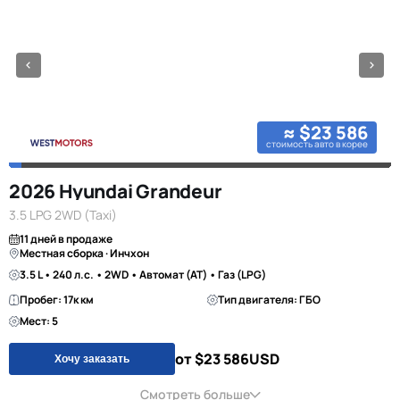
≈ $23 586
стоимость авто в корее
2026 Hyundai Grandeur
3.5 LPG 2WD (Taxi)
11 дней в продаже
Местная сборка · Инчхон
3.5 L • 240 л.с. • 2WD • Автомат (AT) • Газ (LPG)
Пробег: 17к км
Тип двигателя: ГБО
Мест: 5
от $23 586
USD
Хочу заказать
Смотреть больше