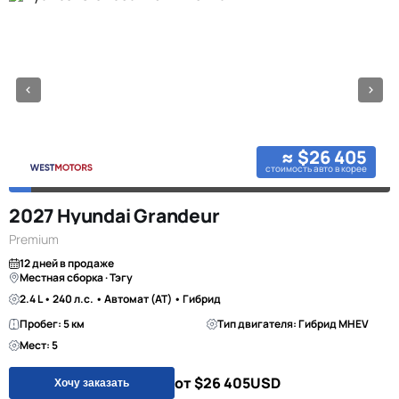
≈ $26 405
стоимость авто в корее
2027 Hyundai Grandeur
Premium
12 дней в продаже
Местная сборка · Тэгу
2.4 L • 240 л.с. • Автомат (AT) • Гибрид
Пробег: 5 км
Тип двигателя: Гибрид MHEV
Мест: 5
от $26 405
USD
Хочу заказать