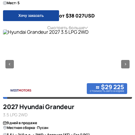
Мест: 5
от $38 027
USD
Хочу заказать
Смотреть больше
≈ $29 225
стоимость авто в корее
2027 Hyundai Grandeur
3.5 LPG 2WD
9 дней в продаже
Местная сборка · Пусан
3.5 L • 240 л.с. • 2WD • Автомат (AT) • Газ (LPG)