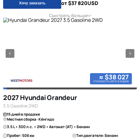
от $37 820
USD
Хочу заказать
Смотреть больше
≈ $38 027
стоимость авто в корее
2027 Hyundai Grandeur
3.5 Gasoline 2WD
15 дней в продаже
Местная сборка · Кёнгидо
3.5 L • 300 л.с. • 2WD • Автомат (AT) • Бензин
Пробег: 506 км
Тип двигателя: Бензин