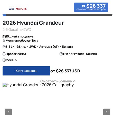
≈ $26 337
стоимость авто в корее
2026 Hyundai Grandeur
2,5 Gasoline 2WD
10 дней в продаже
Местная сборка · Тэгу
3.5 L • 198 л.с. • 2WD • Автомат (AT) • Бензин
Пробег: 9к км
Тип двигателя: Бензин
Мест: 5
от $26 337
USD
Хочу заказать
Смотреть больше