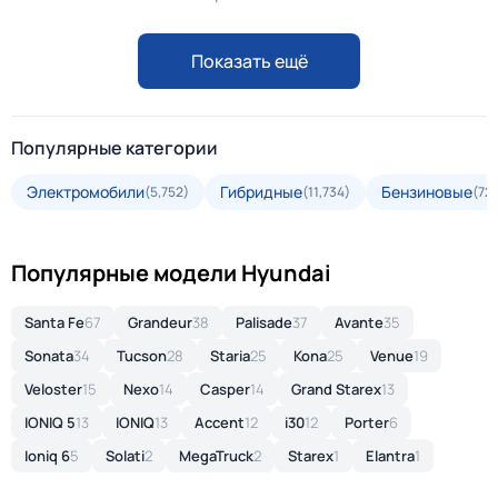
Показать ещё
Популярные категории
Электромобили
Гибридные
Бензиновые
(5,752)
(11,734)
(72
Популярные модели Hyundai
Santa Fe
67
Grandeur
38
Palisade
37
Avante
35
Sonata
34
Tucson
28
Staria
25
Kona
25
Venue
19
Veloster
15
Nexo
14
Casper
14
Grand Starex
13
IONIQ 5
13
IONIQ
13
Accent
12
i30
12
Porter
6
Ioniq 6
5
Solati
2
MegaTruck
2
Starex
1
Elantra
1