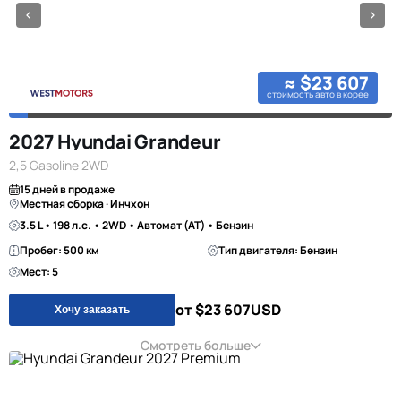
≈ $23 607
стоимость авто в корее
2027 Hyundai Grandeur
2,5 Gasoline 2WD
15 дней в продаже
Местная сборка · Инчхон
3.5 L • 198 л.с. • 2WD • Автомат (AT) • Бензин
Пробег: 500 км
Тип двигателя: Бензин
Мест: 5
от $23 607
USD
Хочу заказать
Смотреть больше