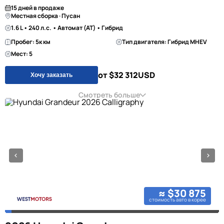
15 дней в продаже
Местная сборка · Пусан
1.6 L • 240 л.с. • Автомат (AT) • Гибрид
Пробег: 5к км
Тип двигателя: Гибрид MHEV
Мест: 5
от $32 312
USD
Хочу заказать
Смотреть больше
≈ $30 875
стоимость авто в корее