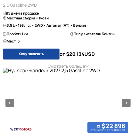
2,5 Gasoline 2WD
15 дней в продаже
Местная сборка · Пусан
3.5 L • 198 л.с. • 2WD • Автомат (AT) • Бензин
Пробег: 1 км
Тип двигателя: Бензин
Мест: 5
от $20 134
USD
Хочу заказать
Смотреть больше
≈ $22 898
стоимость авто в корее