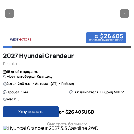
≈ $26 405
стоимость авто в корее
2027 Hyundai Grandeur
Premium
15 дней в продаже
Местная сборка · Кванджу
2.4 L • 240 л.с. • Автомат (AT) • Гибрид
Пробег: 1 км
Тип двигателя: Гибрид MHEV
Мест: 5
от $26 405
USD
Хочу заказать
Смотреть больше