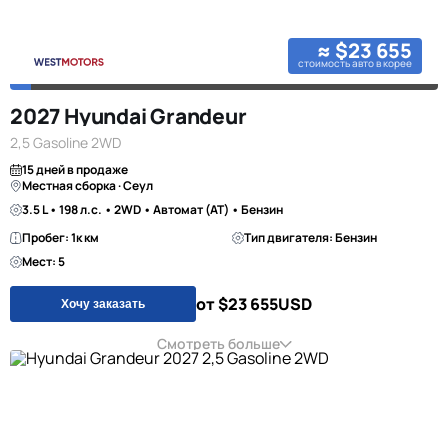
≈ $23 655
стоимость авто в корее
2027 Hyundai Grandeur
2,5 Gasoline 2WD
15 дней в продаже
Местная сборка · Сеул
3.5 L • 198 л.с. • 2WD • Автомат (AT) • Бензин
Пробег: 1к км
Тип двигателя: Бензин
Мест: 5
от $23 655
USD
Хочу заказать
Смотреть больше