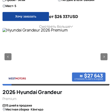
Мест: 5
от $26 337
USD
Хочу заказать
Смотреть больше
≈ $27 643
стоимость авто в корее
2026 Hyundai Grandeur
Premium
15 дней в продаже
Местная сборка · Кёнгидо