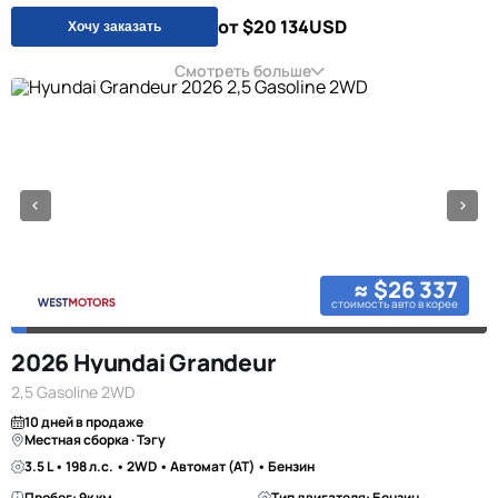
от $20 134
USD
Хочу заказать
Смотреть больше
≈ $26 337
стоимость авто в корее
2026 Hyundai Grandeur
2,5 Gasoline 2WD
10 дней в продаже
Местная сборка · Тэгу
3.5 L • 198 л.с. • 2WD • Автомат (AT) • Бензин
Пробег: 9к км
Тип двигателя: Бензин