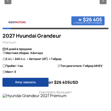
≈ $26 405
стоимость авто в корее
2027 Hyundai Grandeur
Premium
15 дней в продаже
Местная сборка · Кёнгидо
2.4 L • 240 л.с. • Автомат (AT) • Гибрид
Пробег: 1 км
Тип двигателя: Гибрид MHEV
Мест: 5
от $26 405
USD
Хочу заказать
Смотреть больше