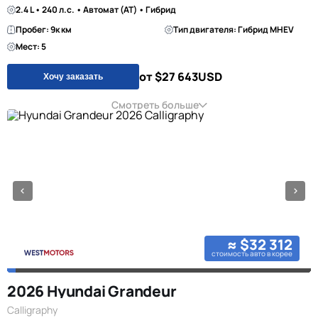
2.4 L • 240 л.с. • Автомат (AT) • Гибрид
Пробег: 9к км
Тип двигателя: Гибрид MHEV
Мест: 5
от $27 643
USD
Хочу заказать
Смотреть больше
≈ $32 312
стоимость авто в корее
2026 Hyundai Grandeur
Calligraphy