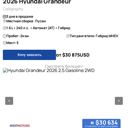
2026 Hyundai Grandeur
Calligraphy
3 дня в продаже
Местная сборка · Пусан
1.6 L • 240 л.с. • Автомат (AT) • Гибрид
Пробег: 2к км
Тип двигателя: Гибрид MHEV
Мест: 5
от $30 875
USD
Хочу заказать
Смотреть больше
≈ $30 634
стоимость авто в корее