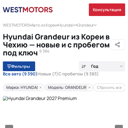
Консультация
WESTMOTORS
Авто из Кореи
Hyundai
Grandeur
Hyundai Grandeur из Кореи в
Чехию — новые и с пробегом
под ключ
9 384
Год
Фильтры
Все авто
(9 390)
Новые
(7)
С пробегом
(9 383)
Марка: HYUNDAI
Модель: GRANDEUR
Сбросить все