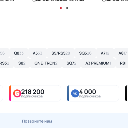
56
Q8
33
A5
33
S5/RS5
28
SQ5
26
A7
19
A8
17
RS3
2
S8
2
Q4 E-TRON
2
SQ7
2
A3 PREMIUM
1
R8
1
218 200
4 000
подписчиков
подписчиков
Позвоните нам