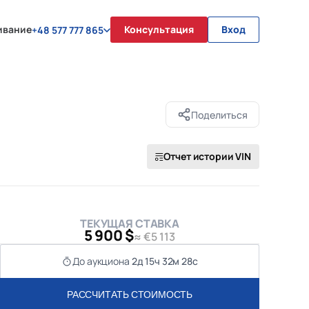
ивание
Консультация
Вход
+48 577 777 865
Поделиться
Отчет истории VIN
ТЕКУЩАЯ СТАВКА
5 900 $
≈ €5 113
До аукциона
2д 15ч 32м 28с
РАССЧИТАТЬ СТОИМОСТЬ