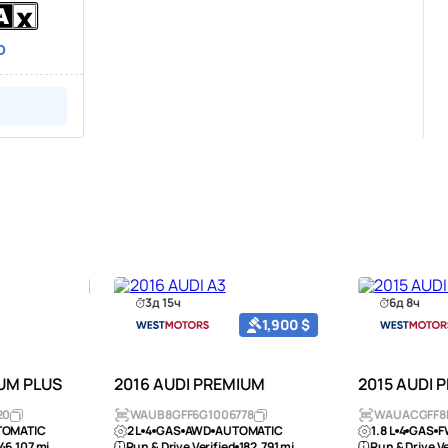
D
3д 15ч
6д 8ч
1,900 $
IUM PLUS
2016 AUDI PREMIUM
2015 AUDI 
20
WAUB8GFF6G1006778
WAUACGFF8F
TOMATIC
2 L
4
GAS
AWD
AUTOMATIC
1.8 L
4
GAS
F
46,107 mi
Run & Drive Verified
182,791 mi
Run & Drive Ve