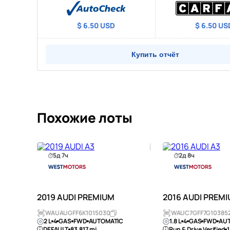
$ 6.50 USD
$ 6.50 US
Купить отчёт
Похожие лоты
5д 7ч
2д 8ч
2019 AUDI PREMIUM
2016 AUDI PREM
WAUAUGFF6K1015030
WAUC7GFF7G10385
2 L
4
GAS
FWD
AUTOMATIC
1.8 L
4
GAS
FWD
AU
DEFAULT
83,817 mi
Run & Drive Verified
1