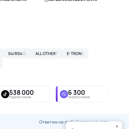
S4/RS4
10
ALL OTHER
7
E-TRON
5
538 000
6 300
подписчиков
подписчиков
Ответим на любой вопрос в чате