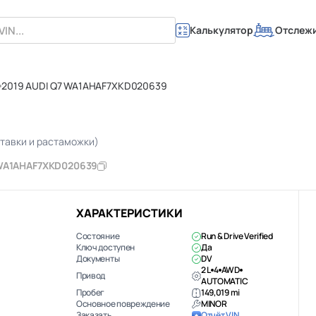
Калькулятор
Отслеж
2019 AUDI Q7 WA1AHAF7XKD020639
ставки и растаможки)
A1AHAF7XKD020639
ХАРАКТЕРИСТИКИ
Состояние
Run & Drive Verified
Ключ доступен
Да
Документы
DV
2 L
4
AWD
Привод
AUTOMATIC
Пробег
149,019 mi
Основное повреждение
MINOR
Заказать
Отчёт VIN