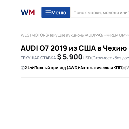
Меню
WESTMOTORS
Текущие аукционы
AUDI
Q7
PREMIUM
AUDI Q7 2019 из США в Чехию
$ 5,900
ТЕКУЩАЯ СТАВКА
USD
(Стоимость без до
2 L
4
Полный привод (AWD)
Автоматическая КПП
W