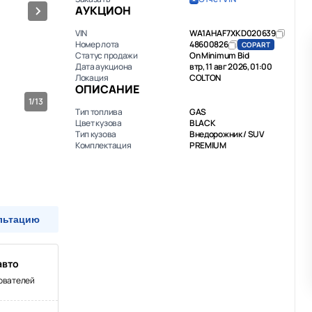
АУКЦИОН
VIN
WA1AHAF7XKD020639
Номер лота
48600826
COPART
Статус продажи
On Minimum Bid
Дата аукциона
втр, 11 авг 2026, 01:00
Локация
COLTON
ОПИСАНИЕ
1/13
Тип топлива
GAS
Цвет кузова
BLACK
Тип кузова
Внедорожник / SUV
Комплектация
PREMIUM
льтацию
авто
зователей