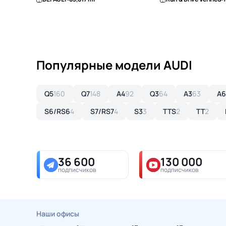
Популярные модели AUDI
Q5
160
Q7
148
A4
92
Q3
64
A3
63
A6
S6/RS6
4
S7/RS7
4
S3
3
TTS
2
TT
2
36 600
130 000
подписчиков
подписчиков
Наши офисы