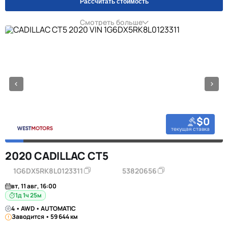
Рассчитать стоимость
Смотреть больше
$0
текущая ставка
2020 CADILLAC CT5
1G6DX5RK8L0123311
53820656
вт, 11 авг, 16:00
1д 1ч 25м
4 • AWD • AUTOMATIC
Заводится • 59 644 км