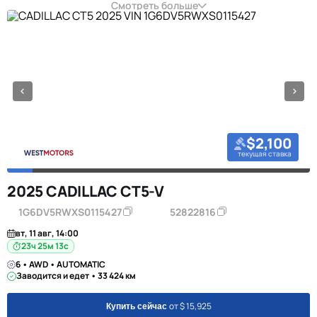
Смотреть больше
$2,100
текущая ставка
2025 CADILLAC CT5-V
1G6DV5RWXS0115427
52822816
вт, 11 авг, 14:00
23ч 25м 12с
6 • AWD • AUTOMATIC
Заводится и едет • 33 424 км
от $ 15,925
Купить сейчас