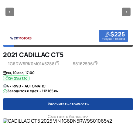
$225
текущая ставка
2021 CADILLAC CT5
1G6DW5RK0M0145288
58162596
пн, 10 авг, 17:00
2ч 25м 12с
4 • RWD • AUTOMATIC
Заводится и едет • 112 165 км
Рассчитать стоимость
Смотреть больше