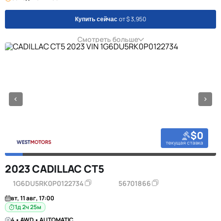
от $ 3,950
Купить сейчас
Смотреть больше
$0
текущая ставка
2023 CADILLAC CT5
1G6DU5RK0P0122734
56701866
вт, 11 авг, 17:00
1д 2ч 25м
4 • AWD • AUTOMATIC