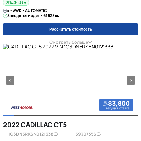
1д 3ч 25м
4 • AWD • AUTOMATIC
Заводится и едет • 61 628 км
Рассчитать стоимость
Смотреть больше
$3,800
текущая ставка
2022 CADILLAC CT5
1G6DN5RK6N0121338
59307356