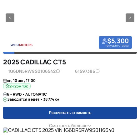
$5,300
текущая ставка
2025 CADILLAC CT5
1G6DN5RW9S0106542
61597386
пн, 10 авг, 17:00
2ч 25м 12с
6 • RWD • AUTOMATIC
Заводится и едет • 38 774 км
Рассчитать стоимость
Смотреть больше