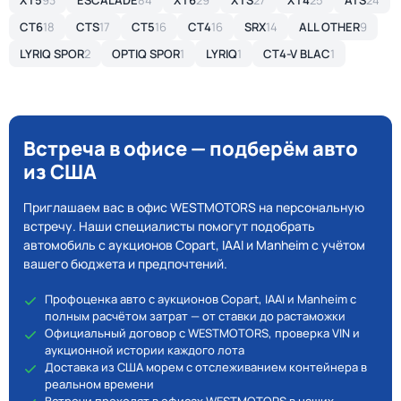
XT5
93
ESCALADE
84
XT6
29
XTS
27
XT4
25
ATS
24
CT6
18
CTS
17
CT5
16
CT4
16
SRX
14
ALL OTHER
9
LYRIQ SPOR
2
OPTIQ SPOR
1
LYRIQ
1
CT4-V BLAC
1
Встреча в офисе — подберём авто
из США
Приглашаем вас в офис WESTMOTORS на персональную
встречу. Наши специалисты помогут подобрать
автомобиль с аукционов Copart, IAAI и Manheim с учётом
вашего бюджета и предпочтений.
Профоценка авто с аукционов Copart, IAAI и Manheim с
полным расчётом затрат — от ставки до растаможки
Официальный договор с WESTMOTORS, проверка VIN и
аукционной истории каждого лота
Доставка из США морем с отслеживанием контейнера в
реальном времени