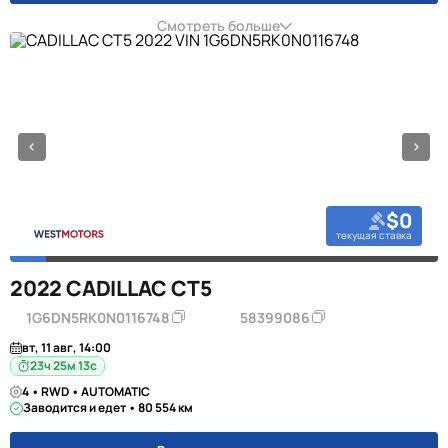
Смотреть больше
$0
текущая ставка
2022 CADILLAC CT5
1G6DN5RK0N0116748
58399086
вт, 11 авг, 14:00
23ч 25м 12с
4 • RWD • AUTOMATIC
Заводится и едет • 80 554 км