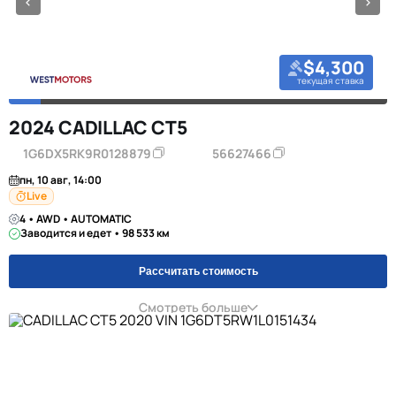
$4,300
текущая ставка
2024 CADILLAC CT5
1G6DX5RK9R0128879
56627466
пн, 10 авг, 14:00
Live
4 • AWD • AUTOMATIC
Заводится и едет • 98 533 км
Рассчитать стоимость
Смотреть больше