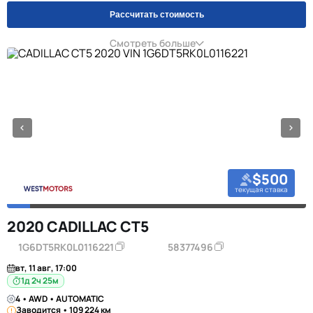
Рассчитать стоимость
Смотреть больше
$500
текущая ставка
2020 CADILLAC CT5
1G6DT5RK0L0116221
58377496
вт, 11 авг, 17:00
1д 2ч 25м
4 • AWD • AUTOMATIC
Заводится • 109 224 км