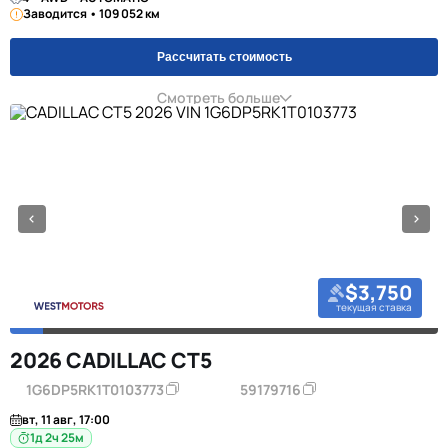
Заводится • 109 052 км
Рассчитать стоимость
Смотреть больше
$3,750
текущая ставка
2026 CADILLAC CT5
1G6DP5RK1T0103773
59179716
вт, 11 авг, 17:00
1д 2ч 25м