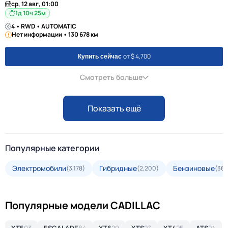
ср, 12 авг, 01:00
1д 10ч 25м
4 • RWD • AUTOMATIC
Нет информации • 130 678 км
от $ 4,700
Купить сейчас
Смотреть больше
Показать ещё
Популярные категории
Электромобили
Гибридные
Бензиновые
(3,178)
(2,200)
(36,
Популярные модели CADILLAC