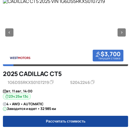
$3,700
текущая ставка
2025 CADILLAC CT5
1G6DS5RKXS0107219
52042246
вт, 11 авг, 14:00
23ч 25м 12с
4 • AWD • AUTOMATIC
Заводится и едет • 32 985 км
Рассчитать стоимость