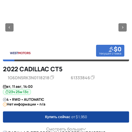
$0
текущая ставка
2022 CADILLAC CT5
1G6DN5RK3N0118218
61333846
вт, 11 авг, 14:00
23ч 25м 12с
4 • RWD • AUTOMATIC
Нет информации • n/a
от $ 1,950
Купить сейчас
Смотреть больше