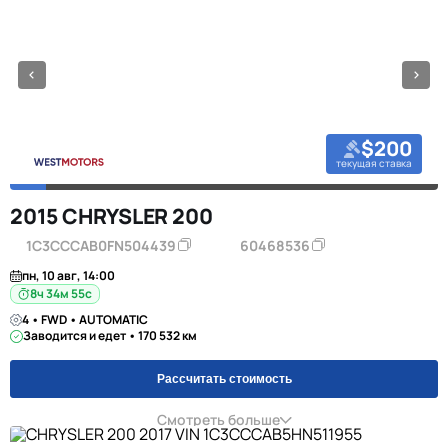
$200
текущая ставка
2015 CHRYSLER 200
1C3CCCAB0FN504439
60468536
пн, 10 авг, 14:00
8ч 34м 55с
4 • FWD • AUTOMATIC
Заводится и едет • 170 532 км
Рассчитать стоимость
Смотреть больше