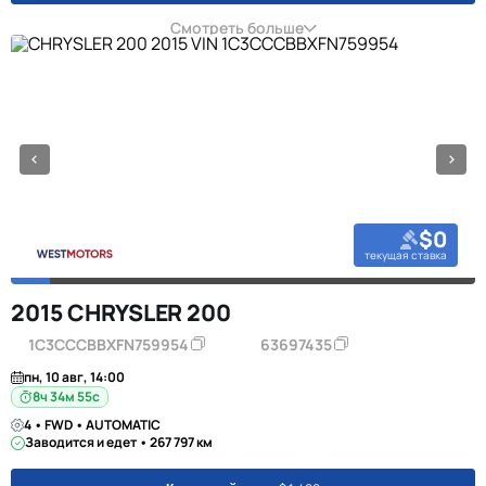
Смотреть больше
$0
текущая ставка
2015 CHRYSLER 200
1C3CCCBBXFN759954
63697435
пн, 10 авг, 14:00
8ч 34м 55с
4 • FWD • AUTOMATIC
Заводится и едет • 267 797 км