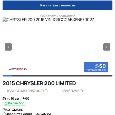
Рассчитать стоимость
Смотреть больше
$0
текущая ставка
2015 CHRYSLER 200 LIMITED
1C3CCCABXFN570027
58960296
пн, 10 авг, 17:00
11ч 34м 55с
AUTOMATIC
Заводится и едет • 267 307 км