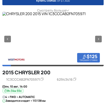
от $ 1,400
Купить сейчас
Смотреть больше
$125
текущая ставка
2015 CHRYSLER 200
1C3CCCAB2FN705971
62943416
пн, 10 авг, 14:00
8ч 34м 55с
4 • FWD • AUTOMATIC
Заводится и едет • 113 138 км