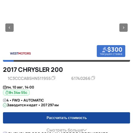
$300
текущая ставка
2017 CHRYSLER 200
1C3CCCAB5HN511955
61740266
пн, 10 авг, 14:00
8ч 34м 55с
4 • FWD • AUTOMATIC
Заводится и едет • 207 297 км
Рассчитать стоимость
Смотреть больше