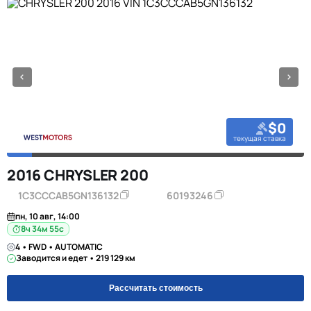
$0
текущая ставка
2016 CHRYSLER 200
1C3CCCAB5GN136132
60193246
пн, 10 авг, 14:00
8ч 34м 55с
4 • FWD • AUTOMATIC
Заводится и едет • 219 129 км
Рассчитать стоимость