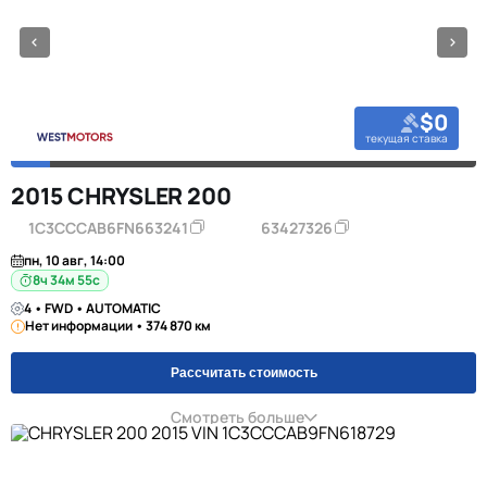
$0
текущая ставка
2015 CHRYSLER 200
1C3CCCAB6FN663241
63427326
пн, 10 авг, 14:00
8ч 34м 55с
4 • FWD • AUTOMATIC
Нет информации • 374 870 км
Рассчитать стоимость
Смотреть больше