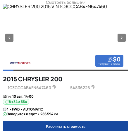
Смотреть больше
$0
текущая ставка
2015 CHRYSLER 200
1C3CCCAB4FN647460
54836226
пн, 10 авг, 14:00
8ч 34м 55с
4 • FWD • AUTOMATIC
Заводится и едет • 286 594 км
Рассчитать стоимость