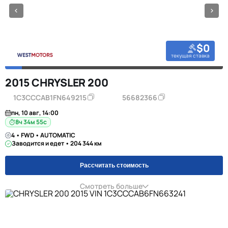
$0
текущая ставка
2015 CHRYSLER 200
1C3CCCAB1FN649215
56682366
пн, 10 авг, 14:00
8ч 34м 55с
4 • FWD • AUTOMATIC
Заводится и едет • 204 344 км
Рассчитать стоимость
Смотреть больше