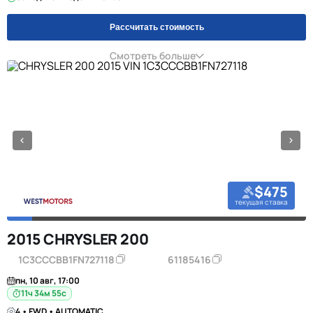
Рассчитать стоимость
Смотреть больше
$475
текущая ставка
2015 CHRYSLER 200
1C3CCCBB1FN727118
61185416
пн, 10 авг, 17:00
11ч 34м 55с
4 • FWD • AUTOMATIC