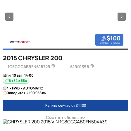
$100
текущая ставка
2015 CHRYSLER 200
1C3CCCAB9FN618729
61901396
пн, 10 авг, 14:00
8ч 34м 55с
4 • FWD • AUTOMATIC
Заводится • 190 958 км
от $ 1,100
Купить сейчас
Смотреть больше