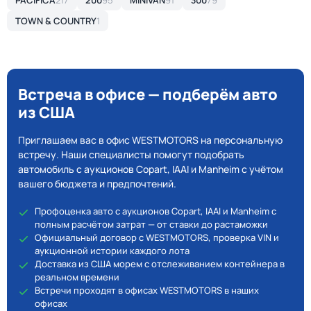
PACIFICA
217
200
95
MINIVAN
91
300
79
TOWN & COUNTRY
1
Встреча в офисе — подберём авто
из США
Приглашаем вас в офис WESTMOTORS на персональную
встречу. Наши специалисты помогут подобрать
автомобиль с аукционов Copart, IAAI и Manheim с учётом
вашего бюджета и предпочтений.
Профоценка авто с аукционов Copart, IAAI и Manheim с
полным расчётом затрат — от ставки до растаможки
Официальный договор с WESTMOTORS, проверка VIN и
аукционной истории каждого лота
Доставка из США морем с отслеживанием контейнера в
реальном времени
Встречи проходят в офисах WESTMOTORS в наших
офисах