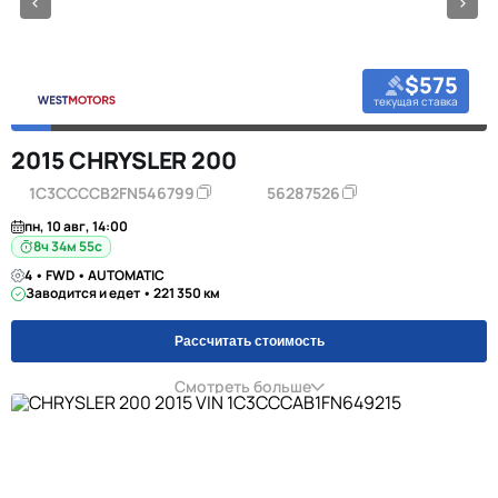
$575
текущая ставка
2015 CHRYSLER 200
1C3CCCCB2FN546799
56287526
пн, 10 авг, 14:00
8ч 34м 55с
4 • FWD • AUTOMATIC
Заводится и едет • 221 350 км
Рассчитать стоимость
Смотреть больше