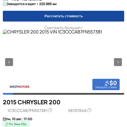
Заводится и едет • 220 885 км
Рассчитать стоимость
Смотреть больше
$0
текущая ставка
2015 CHRYSLER 200
1C3CCCAB7FN557381
58107846
пн, 10 авг, 17:00
11ч 34м 55с