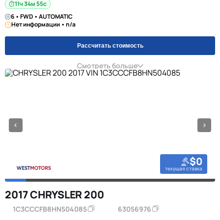
11ч 34м 55с
6 • FWD • AUTOMATIC
Нет информации • n/a
Рассчитать стоимость
Смотреть больше
$0
текущая ставка
2017 CHRYSLER 200
1C3CCCFB8HN504085
63056976