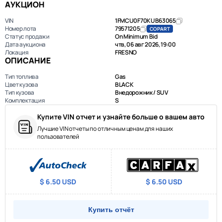
АУКЦИОН
VIN
1FMCU0F70KUB63065
Номер лота
79571205
COPART
Статус продажи
On Minimum Bid
Дата аукциона
чтв, 06 авг 2026, 19:00
Локация
FRESNO
ОПИСАНИЕ
Тип топлива
Gas
Цвет кузова
BLACK
Тип кузова
Внедорожник / SUV
Комплектация
S
Купите VIN отчет и узнайте больше о вашем авто
Лучшие VIN отчеты по отличным ценам для наших
пользователей
$ 6.50 USD
$ 6.50 USD
Купить отчёт