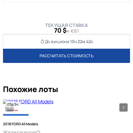
ТЕКУЩАЯ СТАВКА
70 $
≈ €61
До аукциона
10ч 22м 42с
РАССЧИТАТЬ СТОИМОСТЬ
Похожие лоты
1д 5ч
2018 FORD All Models
1FTEW1CP6JFD31389