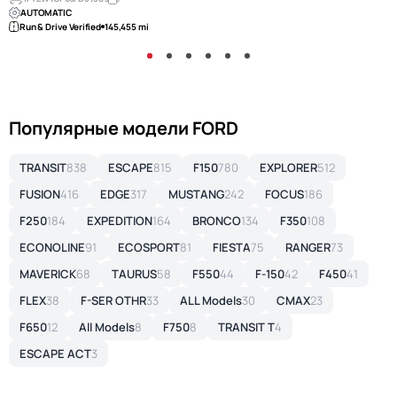
AUTOMATIC
Run & Drive Verified
145,455 mi
Популярные модели FORD
TRANSIT
838
ESCAPE
815
F150
780
EXPLORER
512
FUSION
416
EDGE
317
MUSTANG
242
FOCUS
186
F250
184
EXPEDITION
164
BRONCO
134
F350
108
ECONOLINE
91
ECOSPORT
81
FIESTA
75
RANGER
73
MAVERICK
68
TAURUS
58
F550
44
F-150
42
F450
41
FLEX
38
F-SER OTHR
33
ALL Models
30
CMAX
23
F650
12
All Models
8
F750
8
TRANSIT T
4
ESCAPE ACT
3