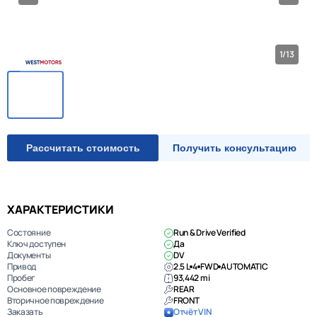
1/13
Рассчитать стоимость
Получить консультацию
ХАРАКТЕРИСТИКИ
Состояние
Run & Drive Verified
Ключ доступен
Да
Документы
DV
Привод
2.5 L
4
FWD
AUTOMATIC
Пробег
93,442 mi
Основное повреждение
REAR
Вторичное повреждение
FRONT
Заказать
Отчёт VIN