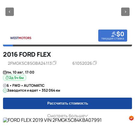
$0
текущая ставка
2016 FORD FLEX
2FMGK5C85GBA24113
61052026
пн, 10 авг, 17:00
2д 5ч 6м
6 • FWD • AUTOMATIC
Заводится и едет • 352 064 км
Рассчитать стоимость
Смотреть больше