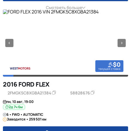
Смотреть больше
$0
текущая ставка
2016 FORD FLEX
2FMGK5C8XGBA21384
58828676
пн, 10 авг, 19:00
2д 7ч 6м
6 • FWD • AUTOMATIC
Заводится • 259 501 км