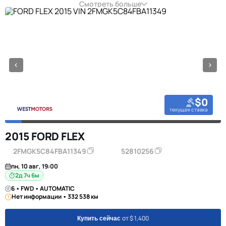
Смотреть больше
$0
текущая ставка
2015 FORD FLEX
2FMGK5C84FBA11349
52810256
пн, 10 авг, 19:00
2д 7ч 6м
6 • FWD • AUTOMATIC
Нет информации • 332 538 км
от $ 1,400
Купить сейчас