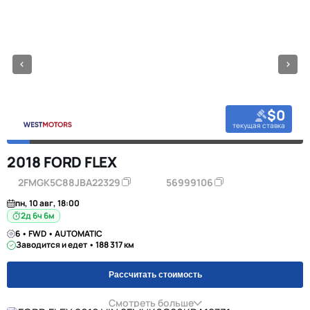
$0
текущая ставка
2018 FORD FLEX
2FMGK5C88JBA22329
56999106
пн, 10 авг, 18:00
2д 6ч 6м
6 • FWD • AUTOMATIC
Заводится и едет • 188 317 км
Рассчитать стоимость
Смотреть больше