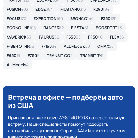
TRANSIT
921
ESCAPE
834
F150
808
EXPLORER
515
FUSION
403
EDGE
304
MUSTANG
216
F250
194
FOCUS
173
EXPEDITION
160
BRONCO
144
F350
125
ECONOLINE
108
RANGER
82
FIESTA
81
ECOSPORT
76
MAVERICK
63
TAURUS
62
F550
50
F450
46
FLEX
36
F-SER OTHR
35
F-150
24
ALL Models
20
CMAX
20
F650
15
F750
9
TRANSIT CO
5
TRANSIT T-
5
All Models
4
Встреча в офисе — подберём авто
из США
Приглашаем вас в офис WESTMOTORS на персональную
встречу. Наши специалисты помогут подобрать
автомобиль с аукционов Copart, IAAI и Manheim с учётом
вашего бюджета и предпочтений.