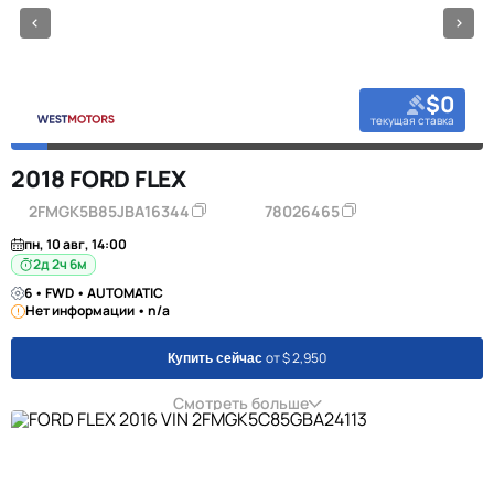
$0
текущая ставка
2018 FORD FLEX
2FMGK5B85JBA16344
78026465
пн, 10 авг, 14:00
2д 2ч 6м
6 • FWD • AUTOMATIC
Нет информации • n/a
от $ 2,950
Купить сейчас
Смотреть больше