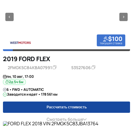
$100
текущая ставка
2019 FORD FLEX
2FMGK5C84KBA07991
53527606
пн, 10 авг, 17:00
2д 5ч 6м
6 • FWD • AUTOMATIC
Заводится и едет • 178 561 км
Рассчитать стоимость
Смотреть больше