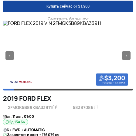
от $ 1,900
Купить сейчас
Смотреть больше
$3,200
текущая ставка
2019 FORD FLEX
2FMGK5B89KBA33911
58387086
вт, 11 авг, 01:00
2д 13ч 6м
6 • FWD • AUTOMATIC
Заводится и едет • 176 079 км