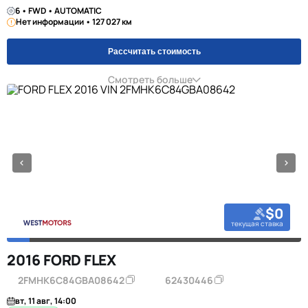
6 • FWD • AUTOMATIC
Нет информации • 127 027 км
Рассчитать стоимость
Смотреть больше
$0
текущая ставка
2016 FORD FLEX
2FMHK6C84GBA08642
62430446
вт, 11 авг, 14:00