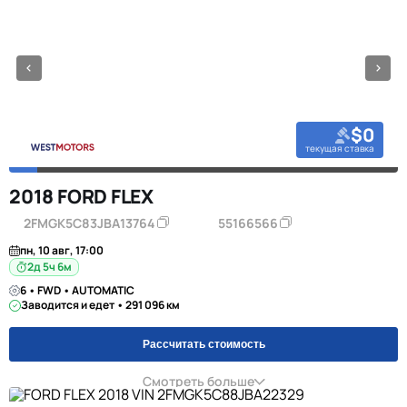
$0
текущая ставка
2018 FORD FLEX
2FMGK5C83JBA13764
55166566
пн, 10 авг, 17:00
2д 5ч 6м
6 • FWD • AUTOMATIC
Заводится и едет • 291 096 км
Рассчитать стоимость
Смотреть больше