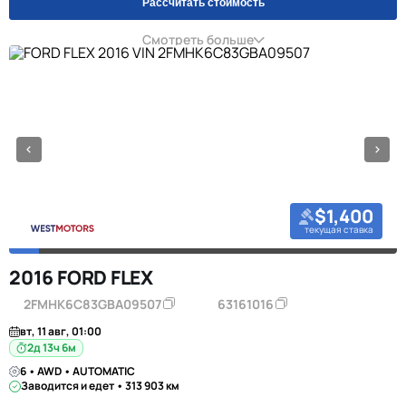
Рассчитать стоимость
Смотреть больше
$1,400
текущая ставка
2016 FORD FLEX
2FMHK6C83GBA09507
63161016
вт, 11 авг, 01:00
2д 13ч 6м
6 • AWD • AUTOMATIC
Заводится и едет • 313 903 км