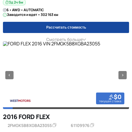
3д 2ч 6м
6 • AWD • AUTOMATIC
Заводится и едет • 302 163 км
Рассчитать стоимость
Смотреть больше
$0
текущая ставка
2016 FORD FLEX
2FMGK5B8XGBA23055
61109976