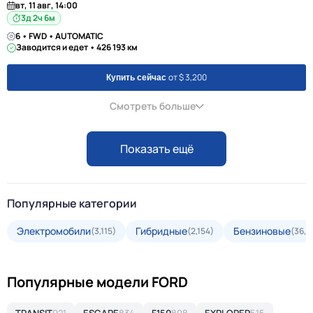
вт, 11 авг, 14:00
3д 2ч 6м
6 • FWD • AUTOMATIC
Заводится и едет • 426 193 км
от $ 3,200
Купить сейчас
Смотреть больше
Показать ещё
Популярные категории
Электромобили
Гибридные
Бензиновые
(3,115)
(2,154)
(36,2
Популярные модели FORD