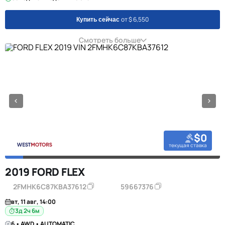
от $ 6,550
Купить сейчас
Смотреть больше
$0
текущая ставка
2019 FORD FLEX
2FMHK6C87KBA37612
59667376
вт, 11 авг, 14:00
3д 2ч 6м
6 • AWD • AUTOMATIC