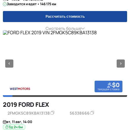
Заводится и едет • 146 175 км
Рассчитать стоимость
Смотреть больше
$0
текущая ставка
2019 FORD FLEX
2FMGK5C89KBA13138
56338666
вт, 11 авг, 14:00
3д 2ч 6м