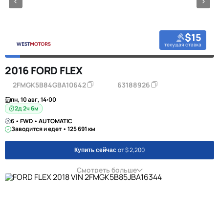
$15
текущая ставка
2016 FORD FLEX
2FMGK5B84GBA10642
63188926
пн, 10 авг, 14:00
2д 2ч 6м
6 • FWD • AUTOMATIC
Заводится и едет • 125 691 км
от $ 2,200
Купить сейчас
Смотреть больше