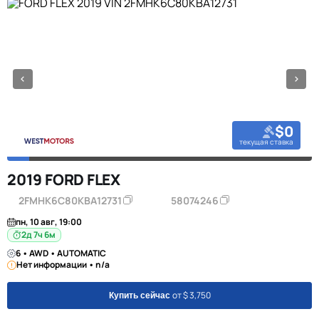
$0
текущая ставка
2019 FORD FLEX
2FMHK6C80KBA12731
58074246
пн, 10 авг, 19:00
2д 7ч 6м
6 • AWD • AUTOMATIC
Нет информации • n/a
от $ 3,750
Купить сейчас