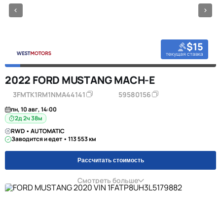
$15
текущая ставка
2022 FORD MUSTANG MACH-E
3FMTK1RM1NMA44141
59580156
пн, 10 авг, 14:00
2д 2ч 38м
RWD • AUTOMATIC
Заводится и едет • 113 553 км
Рассчитать стоимость
Смотреть больше