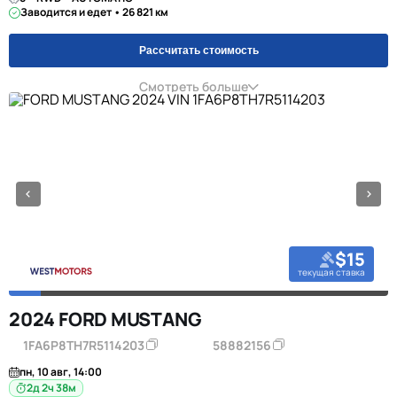
Заводится и едет • 26 821 км
Рассчитать стоимость
Смотреть больше
$15
текущая ставка
2024 FORD MUSTANG
1FA6P8TH7R5114203
58882156
пн, 10 авг, 14:00
2д 2ч 38м