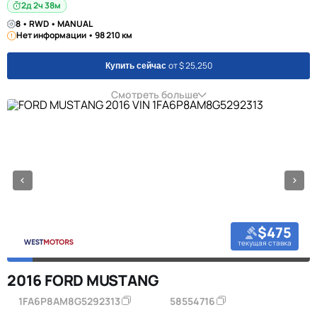
2д 2ч 38м
8 • RWD • MANUAL
Нет информации • 98 210 км
от $ 25,250
Купить сейчас
Смотреть больше
$475
текущая ставка
2016 FORD MUSTANG
1FA6P8AM8G5292313
58554716