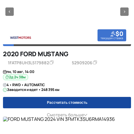
$0
текущая ставка
2020 FORD MUSTANG
1FATP8UH3L5179882
52909206
пн, 10 авг, 14:00
2д 2ч 38м
4 • RWD • AUTOMATIC
Заводится и едет • 248 395 км
Рассчитать стоимость
Смотреть больше