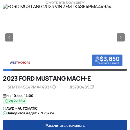
Смотреть больше
$3,850
текущая ставка
2023 FORD MUSTANG MACH-E
3FMTK4SE4PMA44934
85790485
пн, 10 авг, 14:00
2д 2ч 38м
AWD • AUTOMATIC
Заводится и едет • 71 757 км
Рассчитать стоимость