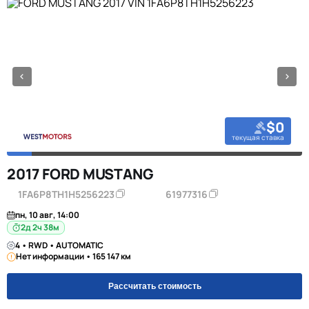
$0
текущая ставка
2017 FORD MUSTANG
1FA6P8TH1H5256223
61977316
пн, 10 авг, 14:00
2д 2ч 38м
4 • RWD • AUTOMATIC
Нет информации • 165 147 км
Рассчитать стоимость