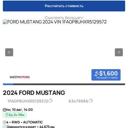
Рассчитать стоимость
Смотреть больше
$1,600
текущая ставка
2024 FORD MUSTANG
1FAGP8UHXR5129572
63479886
пн, 10 авг, 14:00
2д 2ч 38м
4 • RWD • AUTOMATIC
Заводится и едет • 44 675 км