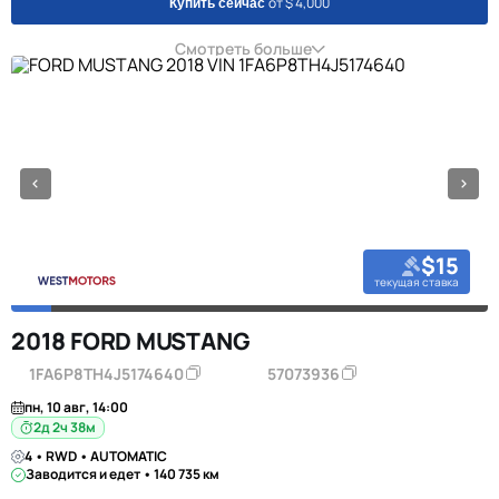
от $ 4,000
Купить сейчас
Смотреть больше
$15
текущая ставка
2018 FORD MUSTANG
1FA6P8TH4J5174640
57073936
пн, 10 авг, 14:00
2д 2ч 38м
4 • RWD • AUTOMATIC
Заводится и едет • 140 735 км