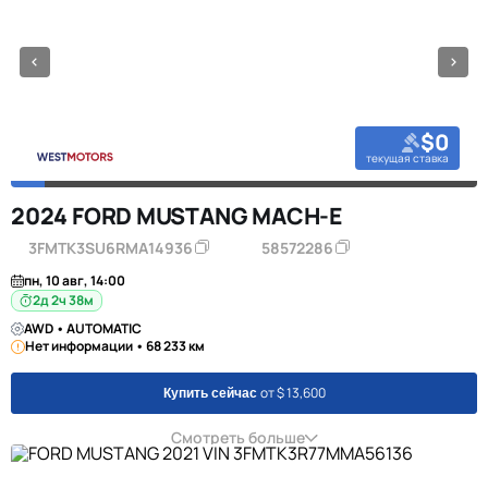
$0
текущая ставка
2024 FORD MUSTANG MACH-E
3FMTK3SU6RMA14936
58572286
пн, 10 авг, 14:00
2д 2ч 38м
AWD • AUTOMATIC
Нет информации • 68 233 км
от $ 13,600
Купить сейчас
Смотреть больше