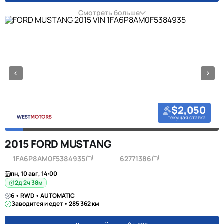
Смотреть больше
$2,050
текущая ставка
2015 FORD MUSTANG
1FA6P8AM0F5384935
62771386
пн, 10 авг, 14:00
2д 2ч 38м
6 • RWD • AUTOMATIC
Заводится и едет • 285 362 км