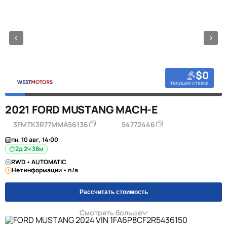
$0
текущая ставка
2021 FORD MUSTANG MACH-E
3FMTK3R77MMA56136
54772446
пн, 10 авг, 14:00
2д 2ч 38м
RWD • AUTOMATIC
Нет информации • n/a
Рассчитать стоимость
Смотреть больше