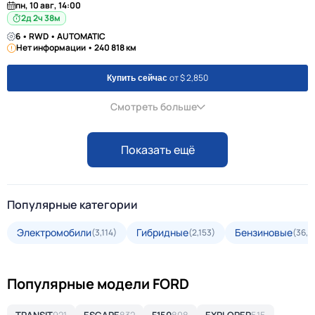
пн, 10 авг, 14:00
2д 2ч 38м
6 • RWD • AUTOMATIC
Нет информации • 240 818 км
от $ 2,850
Купить сейчас
Смотреть больше
Показать ещё
Популярные категории
Электромобили
Гибридные
Бензиновые
(3,114)
(2,153)
(36,2
Популярные модели FORD