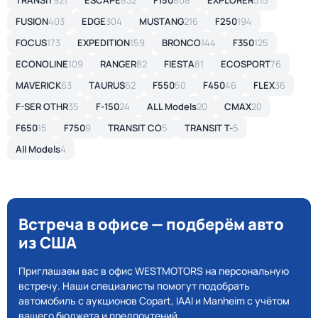
TRANSIT
921
ESCAPE
832
F150
808
EXPLORER
515
FUSION
403
EDGE
304
MUSTANG
216
F250
194
FOCUS
173
EXPEDITION
159
BRONCO
144
F350
125
ECONOLINE
109
RANGER
82
FIESTA
81
ECOSPORT
76
MAVERICK
63
TAURUS
62
F550
50
F450
46
FLEX
36
F-SER OTHR
35
F-150
24
ALL Models
20
CMAX
20
F650
15
F750
9
TRANSIT CO
5
TRANSIT T-
5
All Models
4
Встреча в офисе — подберём авто
из США
Приглашаем вас в офис WESTMOTORS на персональную
встречу. Наши специалисты помогут подобрать
автомобиль с аукционов Copart, IAAI и Manheim с учётом
вашего бюджета и предпочтений.