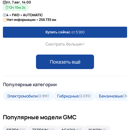
пт, 7 авг, 14:00
12ч 10м 1с
4 • FWD • AUTOMATIC
Нет информации • 256 735 км
от $ 900
Купить сейчас
Смотреть больше
Показать ещё
Популярные категории
Электромобили
Гибридные
Бензиновые
(2,991)
(2,035)
(34,
Популярные модели GMC