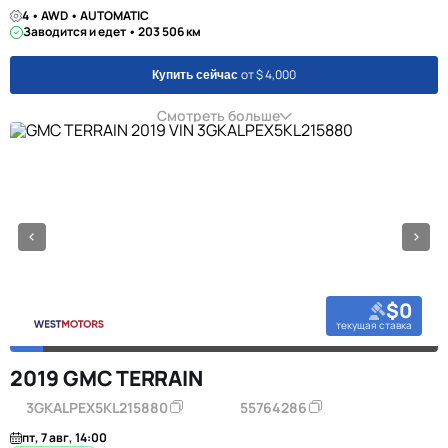
4 • AWD • AUTOMATIC
Заводится и едет • 203 506 км
от $ 4,000
Купить сейчас
Смотреть больше
$0
текущая ставка
2019 GMC TERRAIN
3GKALPEX5KL215880
55764286
пт, 7 авг, 14:00