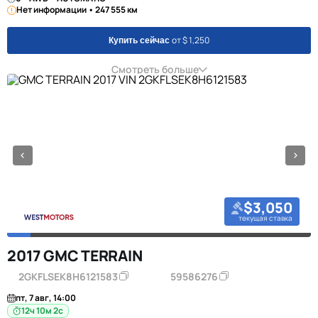
Нет информации • 247 555 км
от $ 1,250
Купить сейчас
Смотреть больше
$3,050
текущая ставка
2017 GMC TERRAIN
2GKFLSEK8H6121583
59586276
пт, 7 авг, 14:00
12ч 10м 1с