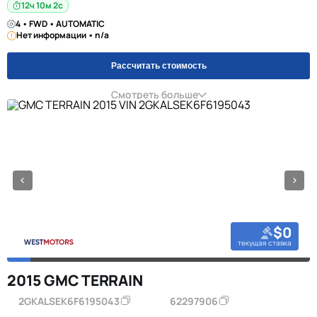
12ч 10м 1с
4 • FWD • AUTOMATIC
Нет информации • n/a
Рассчитать стоимость
Смотреть больше
$0
текущая ставка
2015 GMC TERRAIN
2GKALSEK6F6195043
62297906