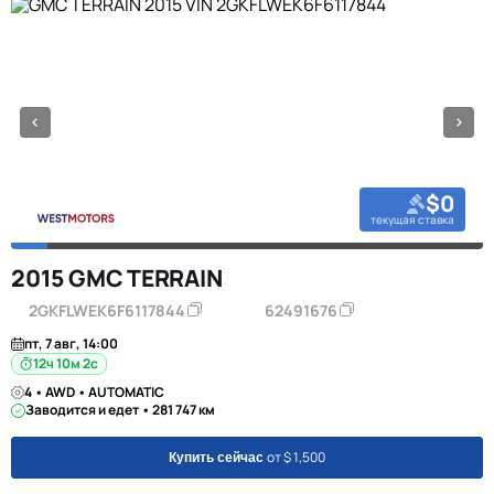
$0
текущая ставка
2015 GMC TERRAIN
2GKFLWEK6F6117844
62491676
пт, 7 авг, 14:00
12ч 10м 1с
4 • AWD • AUTOMATIC
Заводится и едет • 281 747 км
от $ 1,500
Купить сейчас