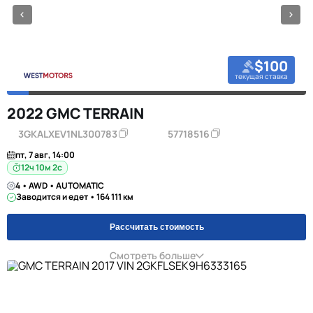
$100
текущая ставка
2022 GMC TERRAIN
3GKALXEV1NL300783
57718516
пт, 7 авг, 14:00
12ч 10м 1с
4 • AWD • AUTOMATIC
Заводится и едет • 164 111 км
Рассчитать стоимость
Смотреть больше