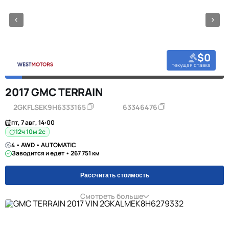
$0
текущая ставка
2017 GMC TERRAIN
2GKFLSEK9H6333165
63346476
пт, 7 авг, 14:00
12ч 10м 1с
4 • AWD • AUTOMATIC
Заводится и едет • 267 751 км
Рассчитать стоимость
Смотреть больше