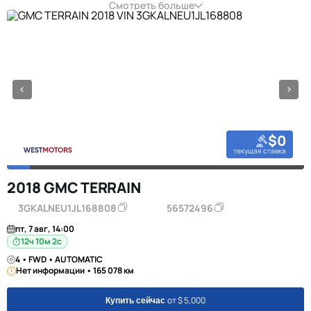
Смотреть больше
$0
текущая ставка
2018 GMC TERRAIN
3GKALNEU1JL168808
56572496
пт, 7 авг, 14:00
12ч 10м 1с
4 • FWD • AUTOMATIC
Нет информации • 165 078 км
от $ 5,000
Купить сейчас