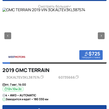
Смотреть больше
$725
текущая ставка
2019 GMC TERRAIN
3GKALTEV3KL387574
60735666
пт, 7 авг, 14:00
12ч 10м 1с
4 • AWD • AUTOMATIC
Заводится и едет • 180 330 км