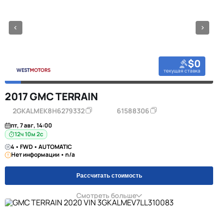
$0
текущая ставка
2017 GMC TERRAIN
2GKALMEK8H6279332
61588306
пт, 7 авг, 14:00
12ч 10м 1с
4 • FWD • AUTOMATIC
Нет информации • n/a
Рассчитать стоимость
Смотреть больше