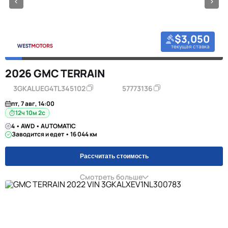
$3,050
текущая ставка
2026 GMC TERRAIN
3GKALUEG4TL345102
57773136
пт, 7 авг, 14:00
12ч 10м 1с
4 • AWD • AUTOMATIC
Заводится и едет • 16 044 км
Рассчитать стоимость
Смотреть больше