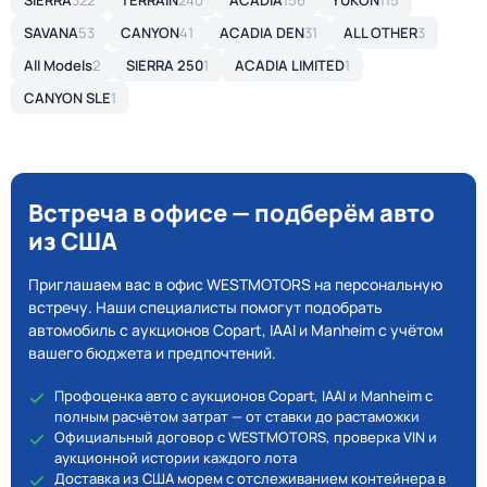
SIERRA
322
TERRAIN
240
ACADIA
156
YUKON
115
SAVANA
53
CANYON
41
ACADIA DEN
31
ALL OTHER
3
All Models
2
SIERRA 250
1
ACADIA LIMITED
1
CANYON SLE
1
Встреча в офисе — подберём авто
из США
Приглашаем вас в офис WESTMOTORS на персональную
встречу. Наши специалисты помогут подобрать
автомобиль с аукционов Copart, IAAI и Manheim с учётом
вашего бюджета и предпочтений.
Профоценка авто с аукционов Copart, IAAI и Manheim с
полным расчётом затрат — от ставки до растаможки
Официальный договор с WESTMOTORS, проверка VIN и
аукционной истории каждого лота
Доставка из США морем с отслеживанием контейнера в