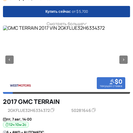
от $ 5,700
Купить сейчас
Смотреть больше
$0
текущая ставка
2017 GMC TERRAIN
2GKFLUE32H6334372
50281646
пт, 7 авг, 14:00
12ч 10м 1с
6 • AWD • AUTOMATIC