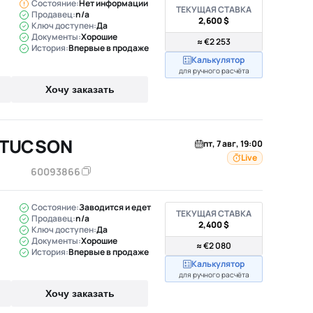
Состояние:
Нет информации
ТЕКУЩАЯ СТАВКА
Продавец:
n/a
2,600 $
Ключ доступен:
Да
Документы:
Хорошие
≈ €2 253
История:
Впервые в продаже
Калькулятор
для ручного расчёта
Хочу заказать
 TUCSON
пт, 7 авг, 19:00
Live
60093866
Состояние:
Заводится и едет
ТЕКУЩАЯ СТАВКА
Продавец:
n/a
2,400 $
Ключ доступен:
Да
Документы:
Хорошие
≈ €2 080
История:
Впервые в продаже
Калькулятор
для ручного расчёта
Хочу заказать