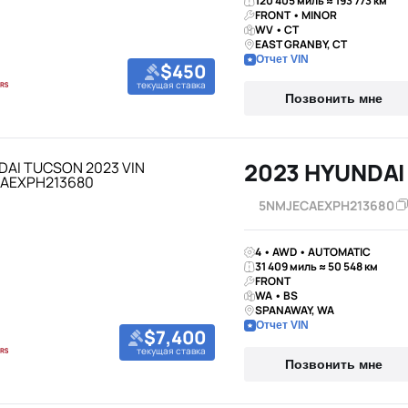
120 405 миль ≈ 193 773 км
FRONT • MINOR
WV • CT
EAST GRANBY, CT
Отчет VIN
$450
текущая ставка
Позвонить мне
2023 HYUNDA
5NMJECAEXPH213680
4 • AWD • AUTOMATIC
31 409 миль ≈ 50 548 км
FRONT
WA • BS
SPANAWAY, WA
Отчет VIN
$7,400
текущая ставка
Позвонить мне