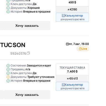
Продавец:
n/a
450 $
Ключ доступен:
Да
Документы:
Хорошие
≈ €390
История:
Впервые в продаже
Калькулятор
для ручного расчёта
Хочу заказать
I TUCSON
пт, 7 авг, 19:00
Live
59240376
Состояние:
Заводится и едет
ТЕКУЩАЯ СТАВКА
Продавец:
n/a
7,400 $
Ключ доступен:
Да
Документы:
Требуют уточнения
≈ €6 413
История:
Впервые в продаже
Калькулятор
для ручного расчёта
Хочу заказать