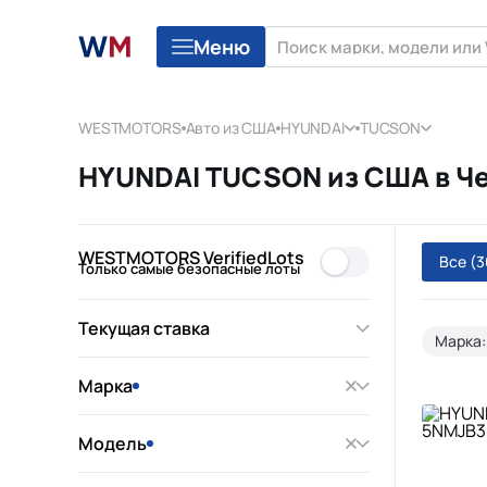
Меню
WESTMOTORS
Авто из США
HYUNDAI
TUCSON
HYUNDAI TUCSON из США в Че
WESTMOTORS VerifiedLots
Все
(3
Только самые безопасные лоты
Текущая ставка
Марка:
Марка
Модель