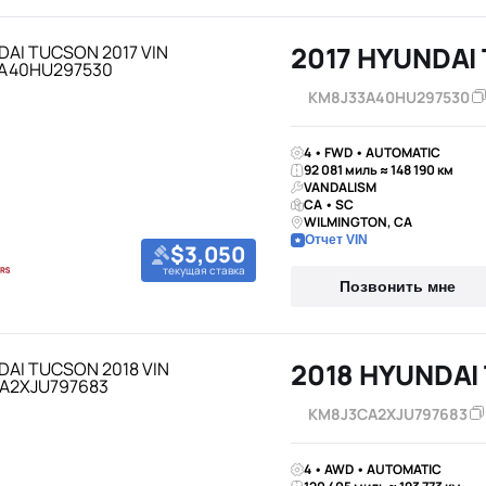
2017 HYUNDAI
KM8J33A40HU297530
4 • FWD • AUTOMATIC
92 081 миль ≈ 148 190 км
VANDALISM
CA • SC
WILMINGTON, CA
Отчет VIN
$3,050
текущая ставка
Позвонить мне
2018 HYUNDAI
KM8J3CA2XJU797683
4 • AWD • AUTOMATIC