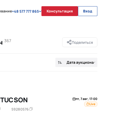
ивание
Консультация
Вход
+48 577 777 865
юч
367
Поделиться
Дата аукциона
I TUCSON
пт, 7 авг, 17:00
Live
59280576