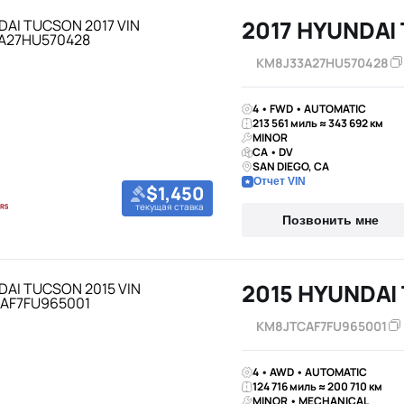
2017 HYUNDAI
KM8J33A27HU570428
4 • FWD • AUTOMATIC
213 561 миль ≈ 343 692 км
MINOR
CA • DV
SAN DIEGO, CA
Отчет VIN
$1,450
текущая ставка
Позвонить мне
2015 HYUNDAI
KM8JTCAF7FU965001
4 • AWD • AUTOMATIC
124 716 миль ≈ 200 710 км
MINOR • MECHANICAL