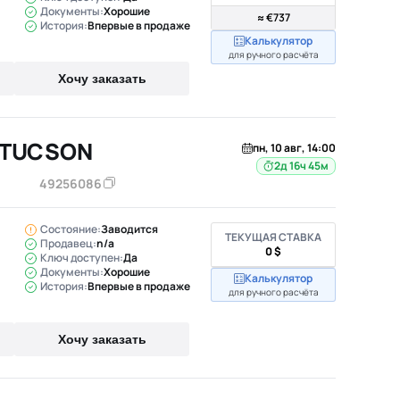
Документы:
Хорошие
≈ €737
История:
Впервые в продаже
Калькулятор
для ручного расчёта
Хочу заказать
 TUCSON
пн, 10 авг, 14:00
2д 16ч 45м
49256086
Состояние:
Заводится
ТЕКУЩАЯ СТАВКА
Продавец:
n/a
0 $
Ключ доступен:
Да
Документы:
Хорошие
Калькулятор
История:
Впервые в продаже
для ручного расчёта
Хочу заказать