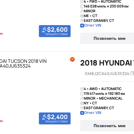
4 • FWD • AUTOMATIC
146 028 миль ≈ 235 009 км
MINOR
ME • CT
EAST GRANBY, CT
Отчет VIN
$2,600
текущая ставка
Позвонить мне
2018 HYUNDAI
KM8J2CA40JU635324
4 • AWD • AUTOMATIC
119 417 миль ≈ 192 183 км
MINOR • MECHANICAL
NY • CT
EAST GRANBY, CT
Отчет VIN
$2,400
текущая ставка
Позвонить мне