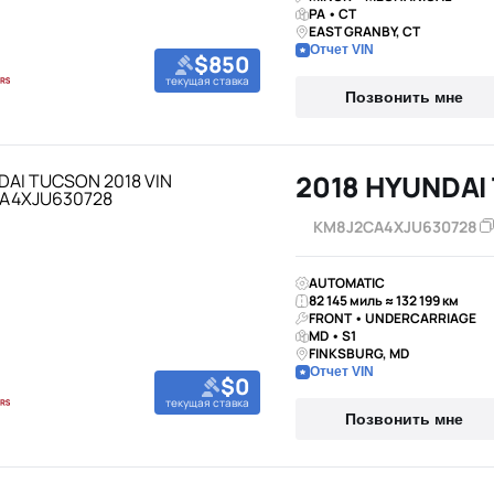
PA • CT
EAST GRANBY, CT
Отчет VIN
$850
текущая ставка
Позвонить мне
2018 HYUNDAI
KM8J2CA4XJU630728
AUTOMATIC
82 145 миль ≈ 132 199 км
FRONT • UNDERCARRIAGE
MD • S1
FINKSBURG, MD
Отчет VIN
$0
текущая ставка
Позвонить мне