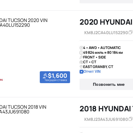
2020 HYUNDA
KM8J2CA40LU152290
4 • AWD • AUTOMATIC
49 824 миль ≈ 80 184 км
FRONT • SIDE
CT • CT
EAST GRANBY, CT
Отчет VIN
$1,600
текущая ставка
Позвонить мне
2018 HYUNDAI
KM8J23A43JU691080