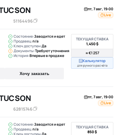
 TUCSON
пт, 7 авг, 19:00
Live
51164496
Состояние:
Заводится и едет
ТЕКУЩАЯ СТАВКА
Продавец:
n/a
1,450 $
Ключ доступен:
Да
Документы:
Требуют уточнения
≈ €1 257
История:
Впервые в продаже
Калькулятор
для ручного расчёта
Хочу заказать
 TUCSON
пт, 7 авг, 19:00
Live
62815746
Состояние:
Заводится и едет
ТЕКУЩАЯ СТАВКА
Продавец:
n/a
850 $
Ключ доступен:
Да