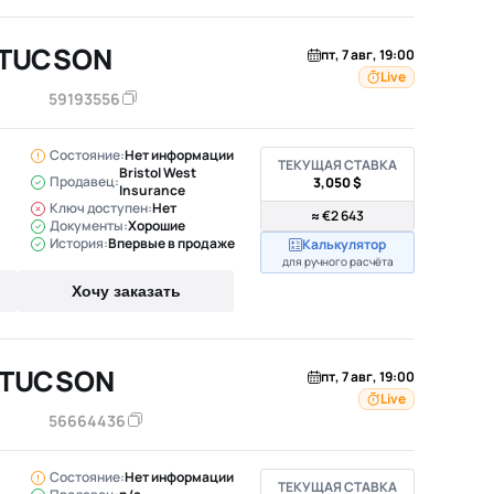
 TUCSON
пт, 7 авг, 19:00
Live
59193556
Состояние:
Нет информации
ТЕКУЩАЯ СТАВКА
Bristol West
Продавец:
3,050 $
Insurance
Ключ доступен:
Нет
≈ €2 643
Документы:
Хорошие
История:
Впервые в продаже
Калькулятор
для ручного расчёта
Хочу заказать
 TUCSON
пт, 7 авг, 19:00
Live
56664436
Состояние:
Нет информации
ТЕКУЩАЯ СТАВКА