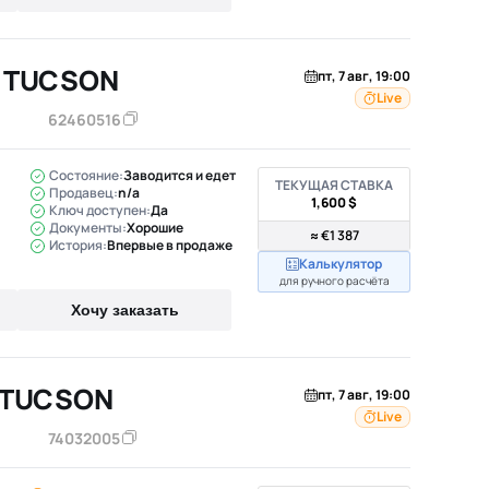
I TUCSON
пт, 7 авг, 19:00
Live
62460516
Состояние:
Заводится и едет
ТЕКУЩАЯ СТАВКА
Продавец:
n/a
1,600 $
Ключ доступен:
Да
Документы:
Хорошие
≈ €1 387
История:
Впервые в продаже
Калькулятор
для ручного расчёта
Хочу заказать
 TUCSON
пт, 7 авг, 19:00
Live
74032005