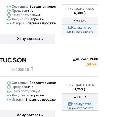
Состояние:
Заводится и едет
ТЕКУЩАЯ СТАВКА
Продавец:
n/a
6,300 $
Ключ доступен:
Да
Документы:
Хорошие
≈ €5 460
История:
Впервые в продаже
Калькулятор
для ручного расчёта
Хочу заказать
 TUCSON
пт, 7 авг, 19:00
Live
55425846
Состояние:
Заводится и едет
ТЕКУЩАЯ СТАВКА
Продавец:
n/a
1,250 $
Ключ доступен:
Да
Документы:
Хорошие
≈ €1 083
История:
Впервые в продаже
Калькулятор
для ручного расчёта
Хочу заказать