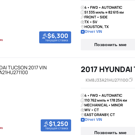
4 • FWD • AUTOMATIC
51 335 миль ≈ 82 615 км
FRONT • SIDE
TX • SV
HOUSTON, TX
Отчет VIN
$6,300
текущая ставка
Позвонить мне
2017 HYUNDAI
KM8J33A21HU271100
4 • FWD • AUTOMATIC
110 762 миль ≈ 178 254 км
MECHANICAL • MINOR
WV • CT
EAST GRANBY, CT
Отчет VIN
$1,250
текущая ставка
Позвонить мне