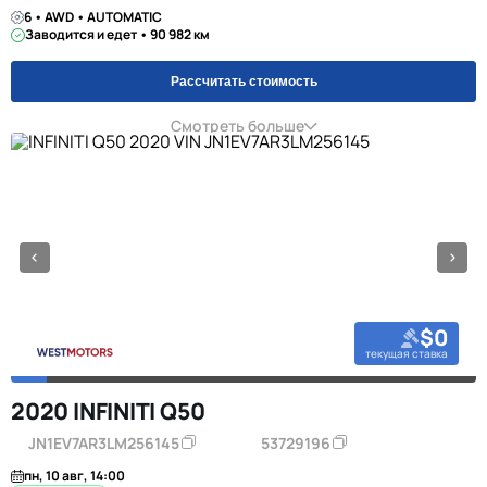
6 • AWD • AUTOMATIC
Заводится и едет • 90 982 км
Рассчитать стоимость
Смотреть больше
$0
текущая ставка
2020 INFINITI Q50
JN1EV7AR3LM256145
53729196
пн, 10 авг, 14:00