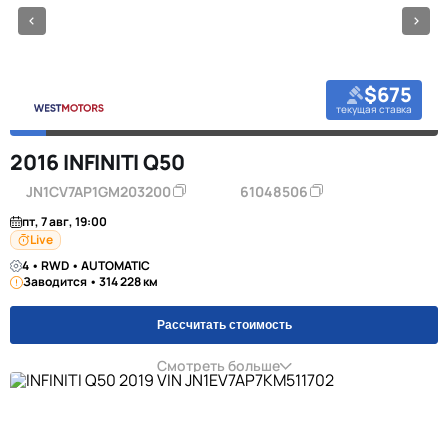
$675
текущая ставка
2016 INFINITI Q50
JN1CV7AP1GM203200
61048506
пт, 7 авг, 19:00
Live
4 • RWD • AUTOMATIC
Заводится • 314 228 км
Рассчитать стоимость
Смотреть больше