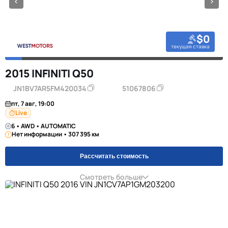
$0
текущая ставка
2015 INFINITI Q50
JN1BV7AR5FM420034
51067806
пт, 7 авг, 19:00
Live
6 • AWD • AUTOMATIC
Нет информации • 307 395 км
Рассчитать стоимость
Смотреть больше