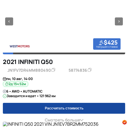
$425
текущая ставка
2021 INFINITI Q50
JN1FV7DR4MM880490
58774836
пн, 10 авг, 14:00
2д 15ч 52м
6 • AWD • AUTOMATIC
Заводится и едет • 121 962 км
Рассчитать стоимость
Смотреть больше