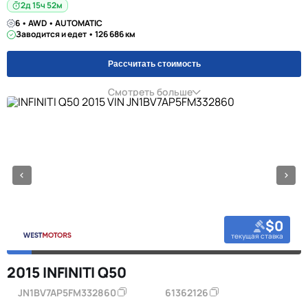
2д 15ч 52м
6 • AWD • AUTOMATIC
Заводится и едет • 126 686 км
Рассчитать стоимость
Смотреть больше
$0
текущая ставка
2015 INFINITI Q50
JN1BV7AP5FM332860
61362126