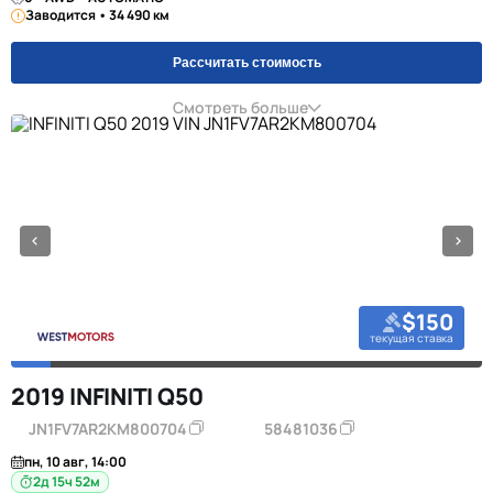
Заводится • 34 490 км
Рассчитать стоимость
Смотреть больше
$150
текущая ставка
2019 INFINITI Q50
JN1FV7AR2KM800704
58481036
пн, 10 авг, 14:00
2д 15ч 52м