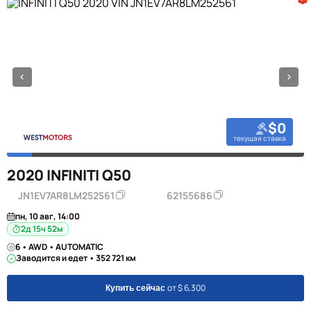
$0
текущая ставка
2020 INFINITI Q50
JN1EV7AR8LM252561
62155686
пн, 10 авг, 14:00
2д 15ч 52м
6 • AWD • AUTOMATIC
Заводится и едет • 352 721 км
от $ 6,300
Купить сейчас