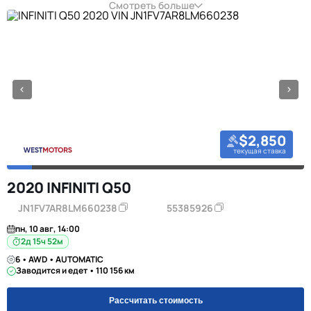
Смотреть больше
$2,850
текущая ставка
2020 INFINITI Q50
JN1FV7AR8LM660238
55385926
пн, 10 авг, 14:00
2д 15ч 52м
6 • AWD • AUTOMATIC
Заводится и едет • 110 156 км
Рассчитать стоимость