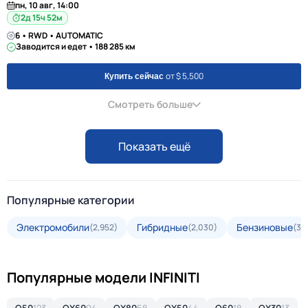
пн, 10 авг, 14:00
2д 15ч 52м
6 • RWD • AUTOMATIC
Заводится и едет • 188 285 км
от $ 5,500
Купить сейчас
Смотреть больше
Показать ещё
Популярные категории
Электромобили
Гибридные
Бензиновые
(2,952)
(2,030)
(34
Популярные модели INFINITI