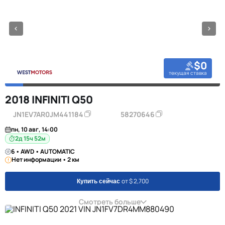
$0
текущая ставка
2018 INFINITI Q50
JN1EV7AR0JM441184
58270646
пн, 10 авг, 14:00
2д 15ч 52м
6 • AWD • AUTOMATIC
Нет информации • 2 км
от $ 2,700
Купить сейчас
Смотреть больше