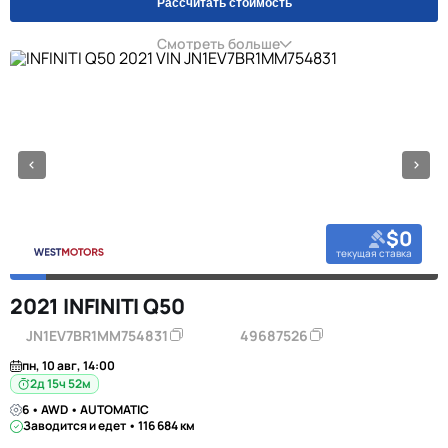
Рассчитать стоимость
Смотреть больше
$0
текущая ставка
2021 INFINITI Q50
JN1EV7BR1MM754831
49687526
пн, 10 авг, 14:00
2д 15ч 52м
6 • AWD • AUTOMATIC
Заводится и едет • 116 684 км