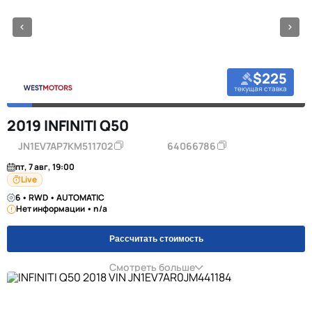
$225
текущая ставка
2019 INFINITI Q50
JN1EV7AP7KM511702
64066786
пт, 7 авг, 19:00
Live
6 • RWD • AUTOMATIC
Нет информации • n/a
Рассчитать стоимость
Смотреть больше