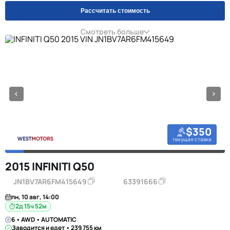
Рассчитать стоимость
Смотреть больше
$350
текущая ставка
2015 INFINITI Q50
JN1BV7AR6FM415649
63391666
пн, 10 авг, 14:00
2д 15ч 52м
6 • AWD • AUTOMATIC
Заводится и едет • 239 755 км