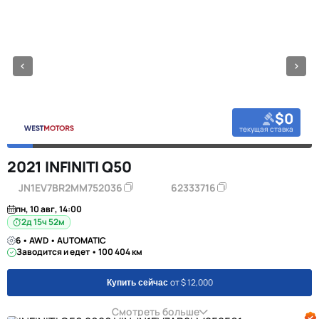
$0
текущая ставка
2021 INFINITI Q50
JN1EV7BR2MM752036
62333716
пн, 10 авг, 14:00
2д 15ч 52м
6 • AWD • AUTOMATIC
Заводится и едет • 100 404 км
от $ 12,000
Купить сейчас
Смотреть больше