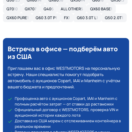
Q50
123
QX60
94
QX80
58
QX50
44
Q60
18
QX30
13
Q70
10
QX70
7
Q40
6
ALL OTHER
5
QX60 BASE
1
QX60 PURE
1
Q60 3.0T P
1
FX
1
Q60 3.0T L
1
Q50 2.0T
1
Встреча в офисе — подберём авто
из США
Приглашаем вас в офис WESTMOTORS на персональную
встречу. Наши специалисты помогут подобрать
автомобиль с аукционов Copart, IAAI и Manheim с учётом
вашего бюджета и предпочтений.
Профоценка авто с аукционов Copart, IAAI и Manheim с
полным расчётом затрат — от ставки до растаможки
Официальный договор с WESTMOTORS, проверка VIN и
аукционной истории каждого лота
Доставка из США морем с отслеживанием контейнера в
реальном времени