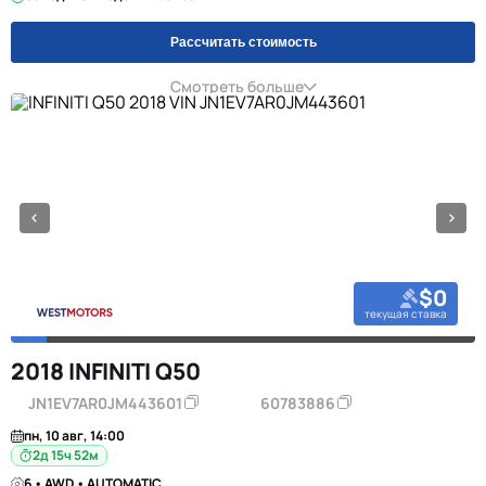
Рассчитать стоимость
Смотреть больше
$0
текущая ставка
2018 INFINITI Q50
JN1EV7AR0JM443601
60783886
пн, 10 авг, 14:00
2д 15ч 52м
6 • AWD • AUTOMATIC