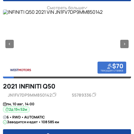
Смотреть больше
$70
текущая ставка
2021 INFINITI Q50
JN1FV7DP9MM850142
55789336
пн, 10 авг, 14:00
2д 15ч 52м
6 • RWD • AUTOMATIC
Заводится и едет • 108 585 км